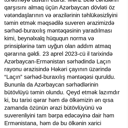
qarşısını almaq üçün Azərbaycan dövləti öz
vətəndaşlarının və ərazilərinin təhlükəsizliyini
təmin etmək məqsədilə suveren ərazimizdə
sərhəd-buraxılış məntəqəsinin yaradılması
kimi, beynəlxalq hüququn norma və
prinsiplərinə tam uyğun olan addım atmaq
qərarına gəldi. 23 aprel 2023-cü il tarixində
Azərbaycan-Ermənistan sərhədində Laçın
rayonu ərazisində Həkəri çayının üzərində
“Laçın” sərhəd-buraxılış məntəqəsi quruldu.
Bununla da Azərbaycan sərhədlərinin
bütövlüyü təmin olundu. Qeyd etmək lazımdır
ki, bu tarixi qərar həm də ölkəmizin ən qısa
zamanda özünün ərazi bütövlüyünü və
suverenliyini tam bərpa edəcəyinə dair həm
Ermənistana, həm də bu ölkənin xarici