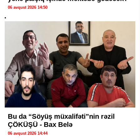
06 avqust 2026 14:50
Bu da “Söyüş müxalifəti”nin rəzil
ÇÖKÜŞÜ - Bax Belə
06 avqust 2026 14:44