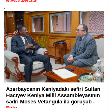
06 avqust 2026 17:18
Azərbaycanın Keniyadakı səfiri Sultan
Hacıyev Keniya Milli Assambleyasının
sədri Moses Vetangula ilə görüşüb
-
Foto