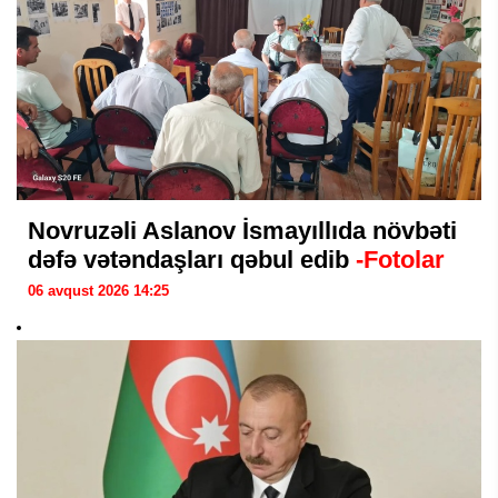
Novruzəli Aslanov İsmayıllıda növbəti
dəfə vətəndaşları qəbul edib
-Fotolar
06 avqust 2026 14:25