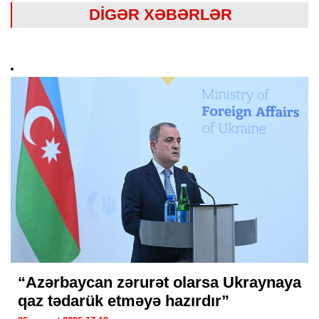
DİGƏR XƏBƏRLƏR
“Azərbaycan zərurət olarsa Ukraynaya
qaz tədarük etməyə hazırdır”