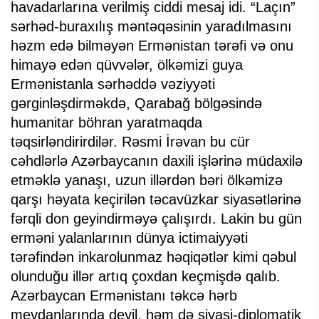
havadarlarına verilmiş ciddi mesaj idi. “Laçın”
sərhəd-buraxılış məntəqəsinin yaradılmasını
həzm edə bilməyən Ermənistan tərəfi və onu
himayə edən qüvvələr, ölkəmizi guya
Ermənistanla sərhəddə vəziyyəti
gərginləşdirməkdə, Qarabağ bölgəsində
humanitar böhran yaratmaqda
təqsirləndirirdilər. Rəsmi İrəvan bu cür
cəhdlərlə Azərbaycanın daxili işlərinə müdaxilə
etməklə yanaşı, uzun illərdən bəri ölkəmizə
qarşı həyata keçirilən təcavüzkar siyasətlərinə
fərqli don geyindirməyə çalışırdı. Lakin bu gün
erməni yalanlarının dünya ictimaiyyəti
tərəfindən inkarolunmaz həqiqətlər kimi qəbul
olunduğu illər artıq çoxdan keçmişdə qalıb.
Azərbaycan Ermənistanı təkcə hərb
meydanlarında deyil, həm də siyasi-diplomatik