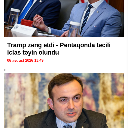
Tramp zəng etdi - Pentaqonda təcili
iclas təyin olundu
06 avqust 2026 13:49