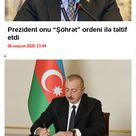
Prezident onu “Şöhrət” ordeni ilə təltif
etdi
06 avqust 2026 13:44