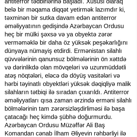
antiterror tədbirlərinə başladı. Xüsusi olaraq
belə bir məqama diqqət yetirmək lazımdır ki,
təxminən bir sutka davam edən antiterror
əməliyyatının gedişində Azərbaycan Ordusu
heç bir mülki şəxsə və ya obyektə zərər
verməməklə bir daha öz yüksək peşəkarlığını
dünyaya nümayiş etdirdi. Ermənistan silahlı
qüvvələrinin qanunsuz bölmələrinin ön xəttdə
və dərinlikdə olan mövqeləri və uzunmüddətli
atəş nöqtələri, eləcə də döyüş vasitələri və
hərbi təyinatlı obyektləri yüksək dəqiqliyə malik
silahların tətbiqi ilə sıradan çıxarıldı. Antiterror
əməliyyatları qısa zaman ərzində erməni silahlı
bölmələrinin tam zərərsizləşdirliməsi ilə başa
çatacağı heç kimdə şübhə doğurmurdu.
Azərbaycan Ordusu Müzəffər Ali Baş
Komandan cənab İlham Əliyevin rəhbərliyi ilə