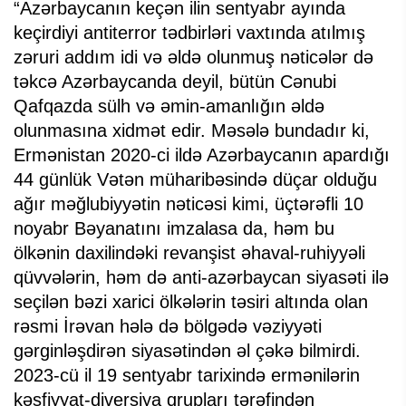
“Azərbaycanın keçən ilin sentyabr ayında
keçirdiyi antiterror tədbirləri vaxtında atılmış
zəruri addım idi və əldə olunmuş nəticələr də
təkcə Azərbaycanda deyil, bütün Cənubi
Qafqazda sülh və əmin-amanlığın əldə
olunmasına xidmət edir. Məsələ bundadır ki,
Ermənistan 2020-ci ildə Azərbaycanın apardığı
44 günlük Vətən müharibəsində düçar olduğu
ağır məğlubiyyətin nəticəsi kimi, üçtərəfli 10
noyabr Bəyanatını imzalasa da, həm bu
ölkənin daxilindəki revanşist əhaval-ruhiyyəli
qüvvələrin, həm də anti-azərbaycan siyasəti ilə
seçilən bəzi xarici ölkələrin təsiri altında olan
rəsmi İrəvan hələ də bölgədə vəziyyəti
gərginləşdirən siyasətindən əl çəkə bilmirdi.
2023-cü il 19 sentyabr tarixində ermənilərin
kəşfiyyat-diversiya qrupları tərəfindən