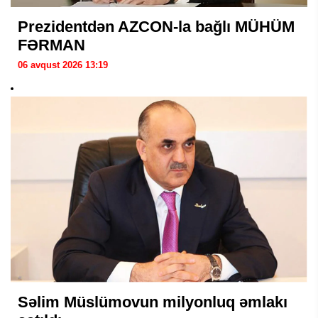
Prezidentdən AZCON-la bağlı MÜHÜM
FƏRMAN
06 avqust 2026 13:19
Səlim Müslümovun milyonluq əmlakı