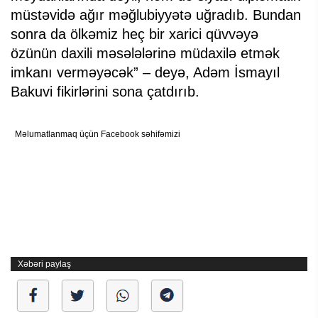
müstəvidə ağır məğlubiyyətə uğradıb. Bundan
sonra da ölkəmiz heç bir xarici qüvvəyə
özünün daxili məsələlərinə müdaxilə etmək
imkanı verməyəcək” – deyə, Adəm İsmayıl
Bakuvi fikirlərini sona çatdırıb.
Məlumatlanmaq üçün Facebook səhifəmizi
Xəbəri paylaş