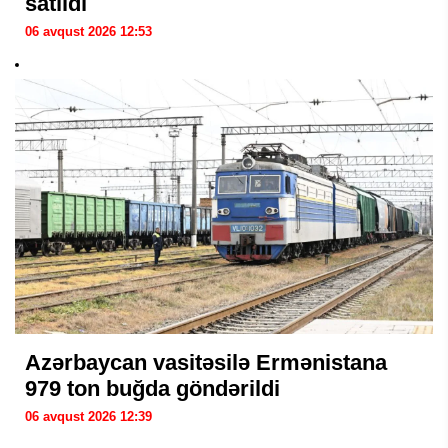
satıldı
06 avqust 2026 12:53
Azərbaycan vasitəsilə Ermənistana
979 ton buğda göndərildi
06 avqust 2026 12:39