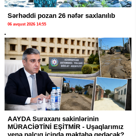
Sərhəddi pozan 26 nəfər saxlanılıb
06 avqust 2026 14:55
AAYDA Suraxanı sakinlərinin
MÜRACİƏTİNİ EŞİTMİR - Uşaqlarımız
yenə palçıq içində məktəbə gedəcək?