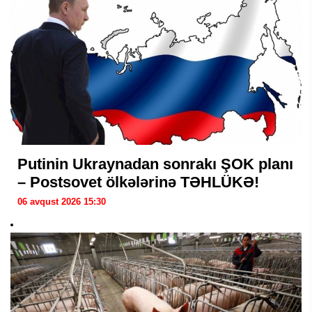
Putinin Ukraynadan sonrakı ŞOK planı
– Postsovet ölkələrinə TƏHLÜKƏ!
06 avqust 2026 15:30