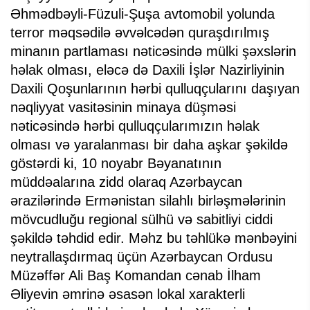
Əhmədbəyli-Füzuli-Şuşa avtomobil yolunda
terror məqsədilə əvvəlcədən quraşdırılmış
minanın partlaması nəticəsində mülki şəxslərin
həlak olması, eləcə də Daxili İşlər Nazirliyinin
Daxili Qoşunlarının hərbi qulluqçularını daşıyan
nəqliyyat vasitəsinin minaya düşməsi
nəticəsində hərbi qulluqçularımızın həlak
olması və yaralanması bir daha aşkar şəkildə
göstərdi ki, 10 noyabr Bəyanatının
müddəalarına zidd olaraq Azərbaycan
ərazilərində Ermənistan silahlı birləşmələrinin
mövcudluğu regional sülhü və sabitliyi ciddi
şəkildə təhdid edir. Məhz bu təhlükə mənbəyini
neytrallaşdırmaq üçün Azərbaycan Ordusu
Müzəffər Ali Baş Komandan cənab İlham
Əliyevin əmrinə əsasən lokal xarakterli