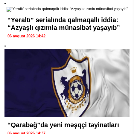
“Yeraltı” serialında qalmaqallı iddia:
“Azyaşlı qızımla münasibət yaşayıb”
06 avqust 2026 14:42
“Qarabağ”da yeni məşqçi təyinatları
06 avqust 2026 14:37