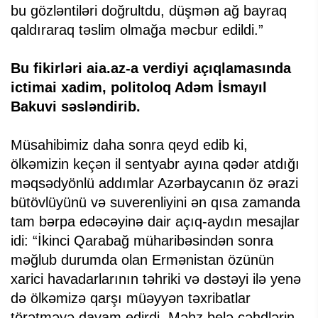
bu gözləntiləri doğrultdu, düşmən ağ bayraq
qaldıraraq təslim olmağa məcbur edildi.”
Bu fikirləri aia.az-a verdiyi açıqlamasında
ictimai xadim, politoloq Adəm İsmayıl
Bakuvi səsləndirib.
Müsahibimiz daha sonra qeyd edib ki,
ölkəmizin keçən il sentyabr ayına qədər atdığı
məqsədyönlü addımlar Azərbaycanın öz ərazi
bütövlüyünü və suverenliyini ən qısa zamanda
tam bərpa edəcəyinə dair açıq-aydın mesajlar
idi: “İkinci Qarabağ müharibəsindən sonra
məğlub durumda olan Ermənistan özünün
xarici havadarlarının təhriki və dəstəyi ilə yenə
də ölkəmizə qarşı müəyyən təxribatlar
törətməyə davam edirdi. Məhz belə cəhdlərin