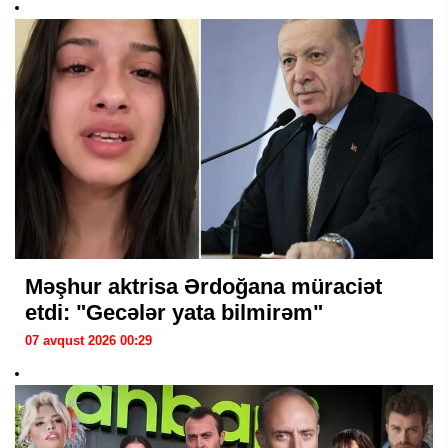
Məşhur aktrisa Ərdoğana müraciət
etdi: "Gecələr yata bilmirəm"
07 avqust 2026 00:29