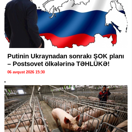
Putinin Ukraynadan sonrakı ŞOK planı
– Postsovet ölkələrinə TƏHLÜKƏ!
06 avqust 2026 15:30