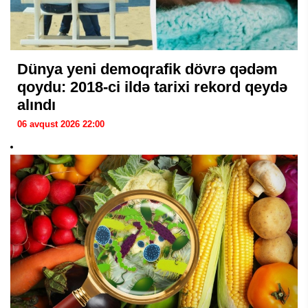
Dünya yeni demoqrafik dövrə qədəm
qoydu: 2018-ci ildə tarixi rekord qeydə
alındı
06 avqust 2026 22:00