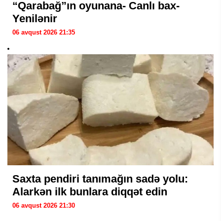
“Qarabağ”ın oyunana- Canlı bax-
Yenilənir
06 avqust 2026 21:35
Saxta pendiri tanımağın sadə yolu:
Alarkən ilk bunlara diqqət edin
06 avqust 2026 21:30