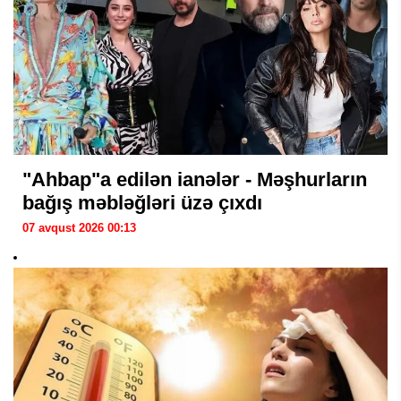
"Ahbap"a edilən ianələr - Məşhurların
bağış məbləğləri üzə çıxdı
07 avqust 2026 00:13