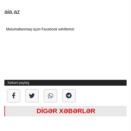
aia.az
Məlumatlanmaq üçün Facebook səhifəmizi
Xəbəri paylaş
DİGƏR XƏBƏRLƏR