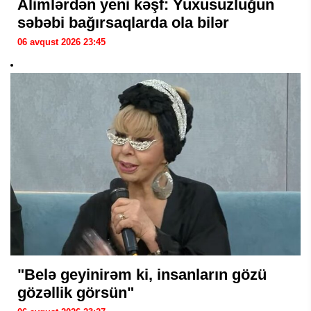
Alimlərdən yeni kəşf: Yuxusuzluğun
səbəbi bağırsaqlarda ola bilər
06 avqust 2026 23:45
"Belə geyinirəm ki, insanların gözü
gözəllik görsün"