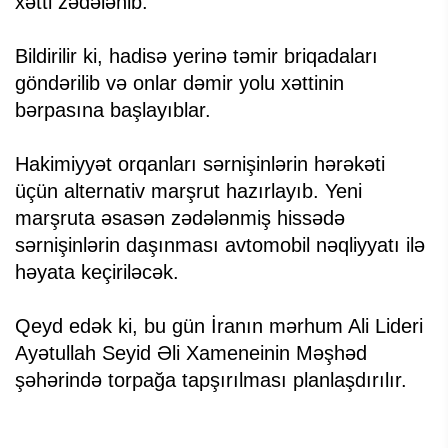
xətti zədələnib.
Bildirilir ki, hadisə yerinə təmir briqadaları
göndərilib və onlar dəmir yolu xəttinin
bərpasına başlayıblar.
Hakimiyyət orqanları sərnişinlərin hərəkəti
üçün alternativ marşrut hazırlayıb. Yeni
marşruta əsasən zədələnmiş hissədə
sərnişinlərin daşınması avtomobil nəqliyyatı ilə
həyata keçiriləcək.
Qeyd edək ki, bu gün İranın mərhum Ali Lideri
Ayətullah Seyid Əli Xameneinin Məşhəd
şəhərində torpağa tapşırılması planlaşdırılır.