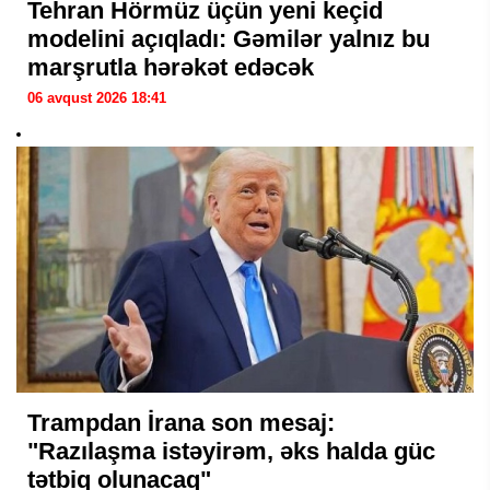
Tehran Hörmüz üçün yeni keçid
modelini açıqladı: Gəmilər yalnız bu
marşrutla hərəkət edəcək
06 avqust 2026 18:41
Trampdan İrana son mesaj:
"Razılaşma istəyirəm, əks halda güc
tətbiq olunacaq"