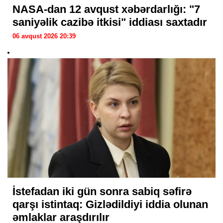
NASA-dan 12 avqust xəbərdarlığı: "7
saniyəlik cazibə itkisi" iddiası saxtadır
06 avqust 2026 20:39
İstefadan iki gün sonra sabiq səfirə
qarşı istintaq: Gizlədildiyi iddia olunan
əmlaklar araşdırılır