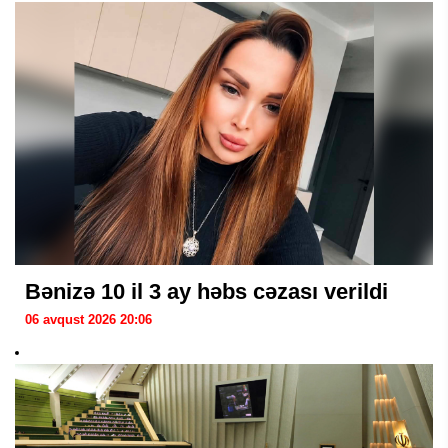
Bənizə 10 il 3 ay həbs cəzası verildi
06 avqust 2026 20:06