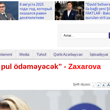
8 августа 2025
"David Seliver
года: год, который
ilə bağlı yeni 
оказался равен
FAKTLAR - Bak
десятилетиям
qurulan sirli ş
və ...
rlament
Media
Təhsil
Qərbi Azərbaycan
İqtisadiyyat
 pul ödəməyəcək" -
Zaxarova
Şirift ölçüsü: