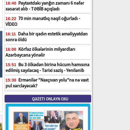
Paytaxtdakı yanğın zamanı 6 nəfər
16:40
xəsarət alıb - TƏBİB açıqladı
70 min manatlıq naqil oğurladı -
16:22
VİDEO
Daha bir qadın estetik əməliyyatdan
16:11
sonra öldü
Körfəz ölkələrinin milyardları
16:00
Azərbaycana yönəlir
Bu 3 ölkədən birinə hücum hamısına
15:51
edilmiş sayılacaq - Tarixi saziş - Yenilənib
Ermənilər “Naxçıvan yolu”na nə vaxt
15:30
pul xərcləyəcək?
QƏZETI ONLAYN OXU