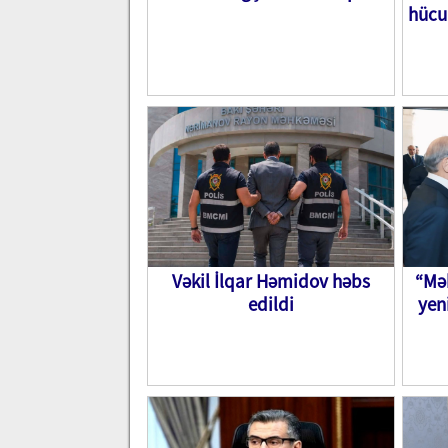
hücu
Vəkil İlqar Həmidov həbs
“Mək
edildi
yen