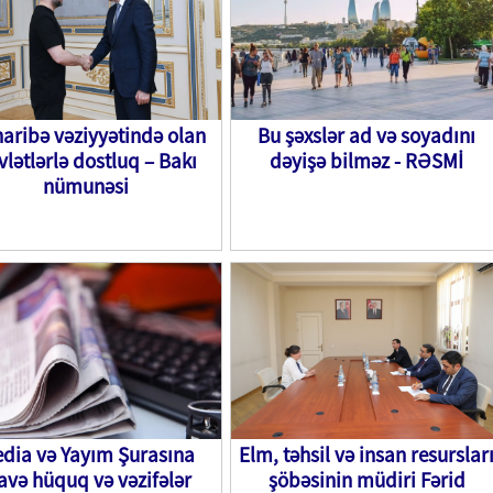
aribə vəziyyətində olan
Bu şəxslər ad və soyadını
vlətlərlə dostluq – Bakı
dəyişə bilməz - RƏSMİ
nümunəsi
dia və Yayım Şurasına
Elm, təhsil və insan resurslar
avə hüquq və vəzifələr
şöbəsinin müdiri Fərid