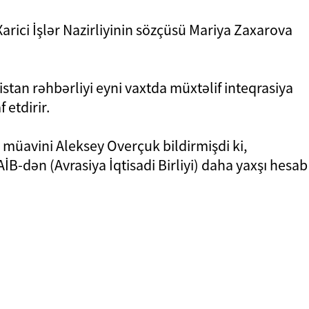
Xarici İşlər Nazirliyinin sözçüsü Mariya Zaxarova
stan rəhbərliyi eyni vaxtda müxtəlif inteqrasiya
 etdirir.
 müavini Aleksey Overçuk bildirmişdi ki,
AİB-dən (Avrasiya İqtisadi Birliyi) daha yaxşı hesab