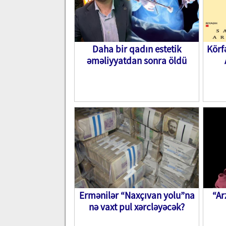
Daha bir qadın estetik
Körf
əməliyyatdan sonra öldü
Ermənilər “Naxçıvan yolu”na
“A
nə vaxt pul xərcləyəcək?