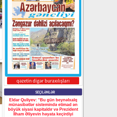
qəzetin digər buraxılışları
SEÇILƏNLƏR
Eldar Quliyev: “Bu gün beynəlxalq
münasibətlər sistemində etimad ən
ı
böyük siyasi kapitaldır və Prezident
İlham Əliyevin həyata keçirdiyi