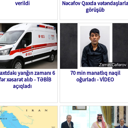
verildi
Nəcəfov Qaxda vətəndaşlarl
görüşüb
axtdakı yanğın zamanı 6
70 min manatlıq naqil
fər xəsarət alıb - TƏBİB
oğurladı - VİDEO
açıqladı