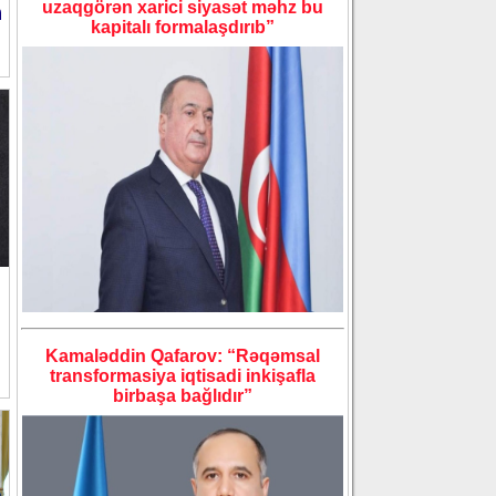
uzaqgörən xarici siyasət məhz bu
a
kapitalı formalaşdırıb”
Kamaləddin Qafarov: “Rəqəmsal
transformasiya iqtisadi inkişafla
birbaşa bağlıdır”