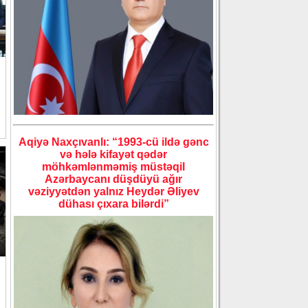
Aqiyə Naxçıvanlı: “1993-cü ildə gənc
və hələ kifayət qədər
möhkəmlənməmiş müstəqil
Azərbaycanı düşdüyü ağır
vəziyyətdən yalnız Heydər Əliyev
dühası çıxara bilərdi”