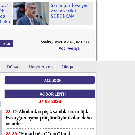
stov"
Samir Şərifova yeni
ŞOK
vəzifə verildi -
ıda
SƏRƏNCAM
əbəkə
Şənbə
, 8 avqust 2026
,
02:11:35
Mobil versiya
Dünya
Haqqımızda
Əlaqə
FACEBOOK
XƏBƏR LENTİ
07-08-2026
Alimlərdən pişik sahiblərinə müjdə:
23:12
Evə uyğunlaşmaq düşündüyünüzdən daha
asandır
“Fənərbağça” “onu” tapdı
22:39