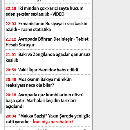
İki mindən çox xarici sayta hücum
22:18
edən şəxslər saxlanılıb - VİDEO
Ermənistanın Rusiyaya ixracı kəskin
22:03
azaldı – rəsmi statistika
Avropada Böhran Dərinləşir - Təbiət
21:12
Hesab Soruşur
Bakı və Zəngilanda ağaclar qanunsuz
21:01
kəsilib
Vəkil İlqar Həmidov həbs edildi
20:59
Moskvanın Bakıya mümkün
20:49
reaksiyası necə ola bilər?
Avropada qaz kombilərinin dövrü
20:18
başa çatır: Mərhələli keçidin tarixləri
açıqlandı
“Məkkə Sazişi” Yaxın Şərqdə yeni güc
20:04
xətti yaradır –
İran niyə narahatdır?