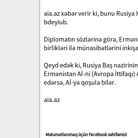
aia.az xəbər verir ki, bunu Rusiya 
bdeyiub.
Diplomatın sözlərinə görə, Erməni
birlikləri ilə münasibətlərini inkişaf
Qeyd edək ki, Rusiya Baş nazirinin
Ermənistan Aİ-ni (Avropa İttifaqı) 
edərsə, Aİ-yə qoşula bilər.
aia.az
Məlumatlanmaq üçün Facebook səhifəmizi