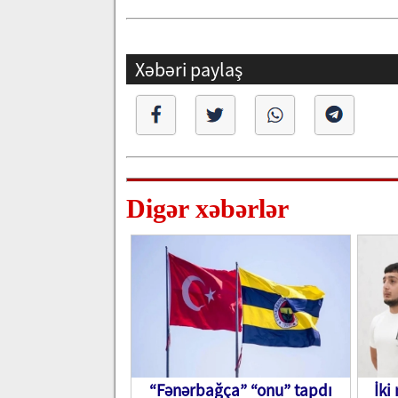
Xəbəri paylaş
Digər xəbərlər
“Fənərbağça” “onu” tapdı
İki