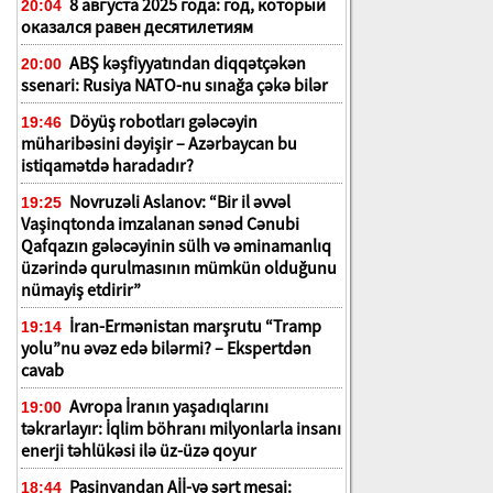
8 августа 2025 года: год, который
20:04
оказался равен десятилетиям
ABŞ kəşfiyyatından diqqətçəkən
20:00
ssenari: Rusiya NATO-nu sınağa çəkə bilər
Döyüş robotları gələcəyin
19:46
müharibəsini dəyişir – Azərbaycan bu
istiqamətdə haradadır?
Novruzəli Aslanov: “Bir il əvvəl
19:25
Vaşinqtonda imzalanan sənəd Cənubi
Qafqazın gələcəyinin sülh və əminamanlıq
üzərində qurulmasının mümkün olduğunu
nümayiş etdirir”
İran-Ermənistan marşrutu “Tramp
19:14
yolu”nu əvəz edə bilərmi? – Ekspertdən
cavab
Avropa İranın yaşadıqlarını
19:00
təkrarlayır: İqlim böhranı milyonlarla insanı
enerji təhlükəsi ilə üz-üzə qoyur
Paşinyandan Aİİ-yə sərt mesaj:
18:44