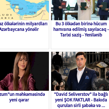
əz ölkələrinin milyardları
Bu 3 ölkədən birinə hücum
Azərbaycana yönəlir
hamısına edilmiş sayılacaq -
Tarixi saziş - Yenilənib
rzum”un məhkəməsində
"David Seliverstov" ilə bağlı
yeni qərar
yeni ŞOK FAKTLAR - Bakıda
qurulan sirli şəbəkə və ...