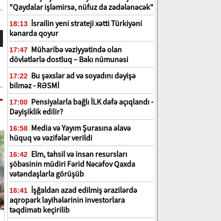
"Qaydalar işləmirsə, nüfuz da zədələnəcək"
İsrailin yeni strateji xətti Türkiyəni
18:13
kənarda qoyur
Müharibə vəziyyətində olan
17:47
dövlətlərlə dostluq – Bakı nümunəsi
Bu şəxslər ad və soyadını dəyişə
17:22
bilməz - RƏSMİ
Pensiyalarla bağlı İLK dəfə açıqlandı -
17:00
Dəyişiklik edilir?
Media və Yayım Şurasına əlavə
16:58
hüquq və vəzifələr verildi
Elm, təhsil və insan resursları
16:42
şöbəsinin müdiri Fərid Nəcəfov Qaxda
vətəndaşlarla görüşüb
İşğaldan azad edilmiş ərazilərdə
16:41
aqropark layihələrinin investorlara
təqdimatı keçirilib