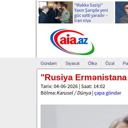
“Məkkə Sazişi”
Yaxın Şərqdə yeni
güc xətti yaradır –
İran niyə
narahatdır?
Gündəm
Siyasət
Ölkə
Özəl
Pa
"Rusiya Ermənistana
Tarix: 04-06-2026 | Saat: 14:02
Bölmə:
Karusel / Dünya
|
çapa göndər