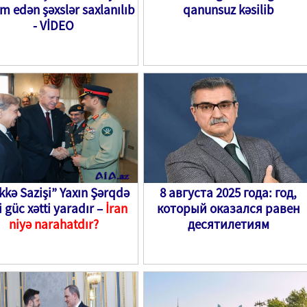
m edən şəxslər saxlanılıb
qanunsuz kəsilib
- VİDEO
kə Sazişi” Yaxın Şərqdə
8 августа 2025 года: год,
i güc xətti yaradır –
İran
который оказался равен
niyə narahatdır?
десятилетиям