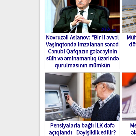
Novruzəli Aslanov: “Bir il əvvəl
Müh
Vaşinqtonda imzalanan sənəd
dö
Cənubi Qafqazın gələcəyinin
sülh və əminamanlıq üzərində
qurulmasının mümkün
olduğunu nümayiş etdirir”
Pensiyalarla bağlı İLK dəfə
Me
açıqlandı - Dəyişiklik edilir?
əl