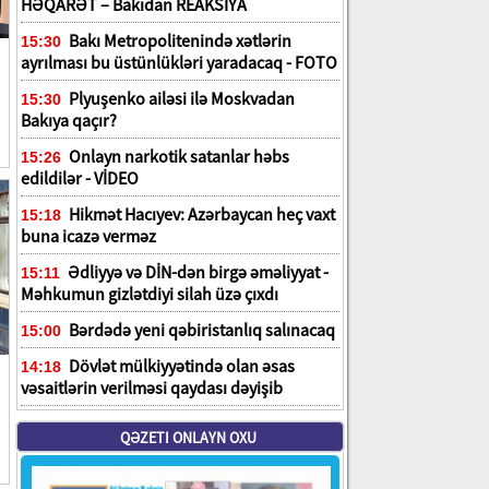
HƏQARƏT – Bakıdan REAKSİYA
Bakı Metropolitenində xətlərin
15:30
ayrılması bu üstünlükləri yaradacaq - FOTO
Plyuşenko ailəsi ilə Moskvadan
15:30
Bakıya qaçır?
Onlayn narkotik satanlar həbs
15:26
edildilər - VİDEO
Hikmət Hacıyev: Azərbaycan heç vaxt
15:18
buna icazə verməz
Ədliyyə və DİN-dən birgə əməliyyat -
15:11
Məhkumun gizlətdiyi silah üzə çıxdı
Bərdədə yeni qəbiristanlıq salınacaq
15:00
Dövlət mülkiyyətində olan əsas
14:18
vəsaitlərin verilməsi qaydası dəyişib
QƏZETI ONLAYN OXU