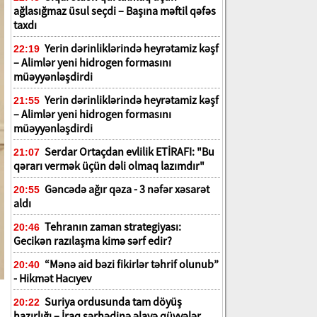
ağlasığmaz üsul seçdi – Başına məftil qəfəs
taxdı
Yerin dərinliklərində heyrətamiz kəşf
22:19
– Alimlər yeni hidrogen formasını
müəyyənləşdirdi
Yerin dərinliklərində heyrətamiz kəşf
21:55
– Alimlər yeni hidrogen formasını
müəyyənləşdirdi
Serdar Ortaçdan evlilik ETİRAFI: "Bu
21:07
qərarı vermək üçün dəli olmaq lazımdır"
Gəncədə ağır qəza - 3 nəfər xəsarət
20:55
aldı
Tehranın zaman strategiyası:
20:46
Gecikən razılaşma kimə sərf edir?
“Mənə aid bəzi fikirlər təhrif olunub”
20:40
- Hikmət Hacıyev
Suriya ordusunda tam döyüş
20:22
hazırlığı – İraq sərhədinə əlavə qüvvələr