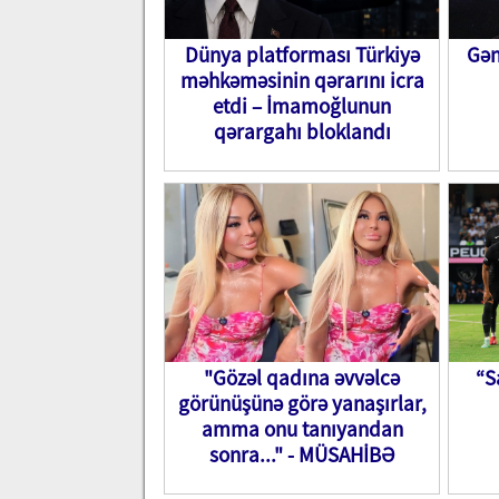
Dünya platforması Türkiyə
Gən
məhkəməsinin qərarını icra
etdi – İmamoğlunun
qərargahı bloklandı
"Gözəl qadına əvvəlcə
“S
görünüşünə görə yanaşırlar,
amma onu tanıyandan
sonra..." - MÜSAHİBƏ