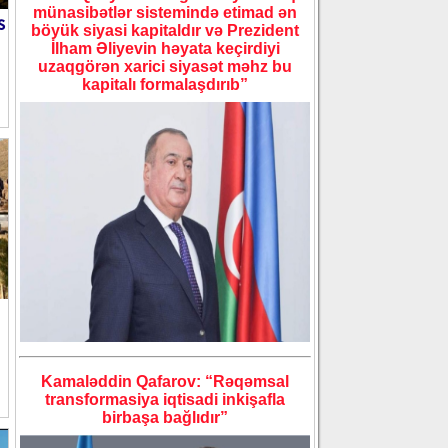
münasibətlər sistemində etimad ən
s
böyük siyasi kapitaldır və Prezident
İlham Əliyevin həyata keçirdiyi
uzaqgörən xarici siyasət məhz bu
kapitalı formalaşdırıb”
Kamaləddin Qafarov: “Rəqəmsal
transformasiya iqtisadi inkişafla
birbaşa bağlıdır”