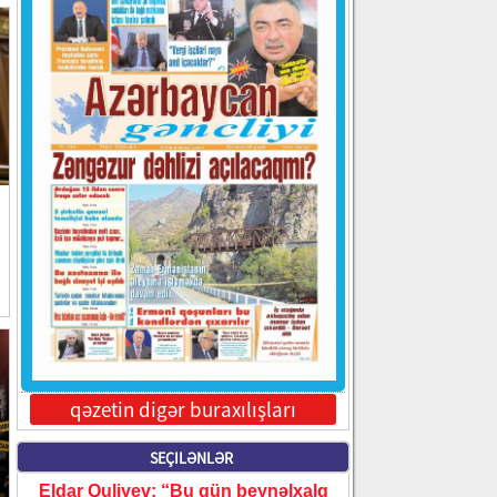
qəzetin digər buraxılışları
SEÇILƏNLƏR
Eldar Quliyev: “Bu gün beynəlxalq