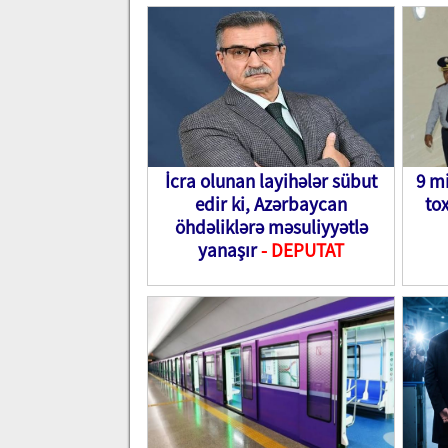
İcra olunan layihələr sübut
9 mi
edir ki, Azərbaycan
to
öhdəliklərə məsuliyyətlə
yanaşır
- DEPUTAT