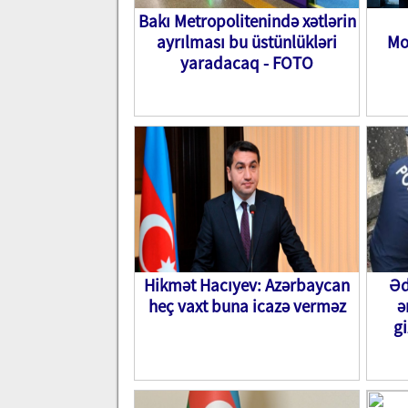
Bakı Metropolitenində xətlərin
ayrılması bu üstünlükləri
Mo
yaradacaq - FOTO
Hikmət Hacıyev: Azərbaycan
Əd
heç vaxt buna icazə verməz
ə
gi