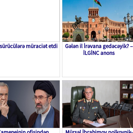
sürücülərə müraciət etdi
Gələn il İrəvana gedəcəyik? –
İLGİNC anons
Xameneinin ofisindən
Mürsəl İbrahimov polkovnik-