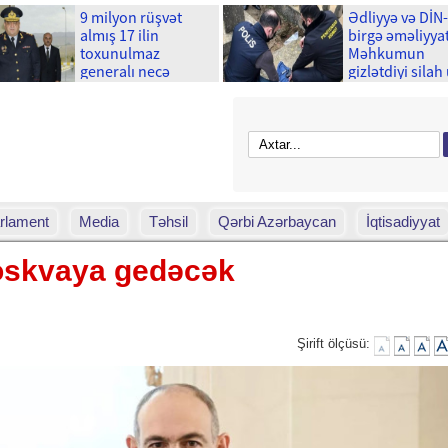
9 milyon rüşvət
Ədliyyə və DİN
almış 17 ilin
birgə əməliyyat
toxunulmaz
Məhkumun
generalı necə
gizlətdiyi silah
çökdü?
çıxdı
rlament
Media
Təhsil
Qərbi Azərbaycan
İqtisadiyyat
oskvaya gedəcək
Şirift ölçüsü: