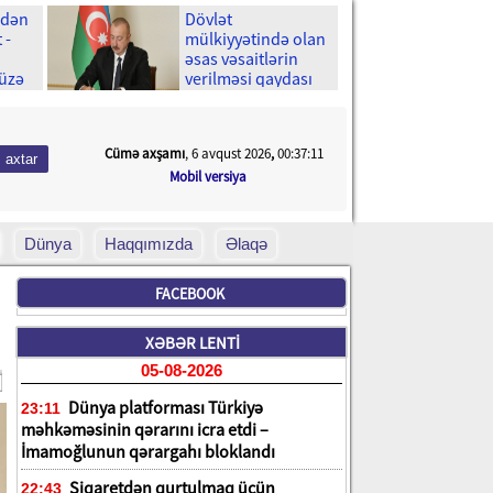
-dən
Dövlət
 -
mülkiyyətində olan
əsas vəsaitlərin
 üzə
verilməsi qaydası
dəyişib
Cümə axşamı
, 6 avqust 2026
,
00:37:13
Mobil versiya
Dünya
Haqqımızda
Əlaqə
FACEBOOK
XƏBƏR LENTİ
05-08-2026
Dünya platforması Türkiyə
23:11
məhkəməsinin qərarını icra etdi –
İmamoğlunun qərargahı bloklandı
Siqaretdən qurtulmaq üçün
22:43