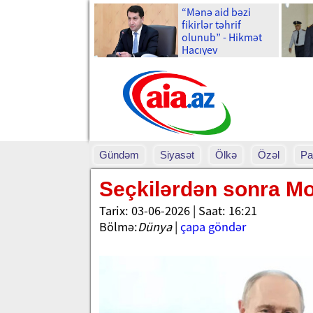
“Mənə aid bəzi
fikirlər təhrif
olunub” - Hikmət
Hacıyev
Gündəm
Siyasət
Ölkə
Özəl
Pa
Seçkilərdən sonra M
Tarix: 03-06-2026 | Saat: 16:21
Bölmə:
Dünya
|
çapa göndər