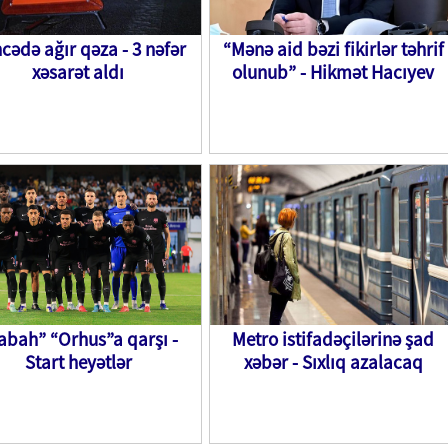
cədə ağır qəza - 3 nəfər
“Mənə aid bəzi fikirlər təhrif
xəsarət aldı
olunub” - Hikmət Hacıyev
abah” “Orhus”a qarşı -
Metro istifadəçilərinə şad
Start heyətlər
xəbər - Sıxlıq azalacaq