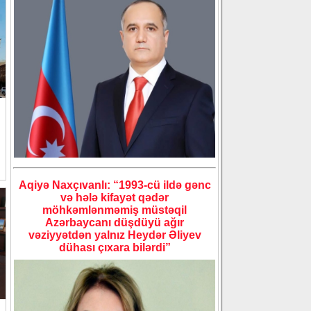
Aqiyə Naxçıvanlı: “1993-cü ildə gənc
və hələ kifayət qədər
möhkəmlənməmiş müstəqil
Azərbaycanı düşdüyü ağır
vəziyyətdən yalnız Heydər Əliyev
dühası çıxara bilərdi”