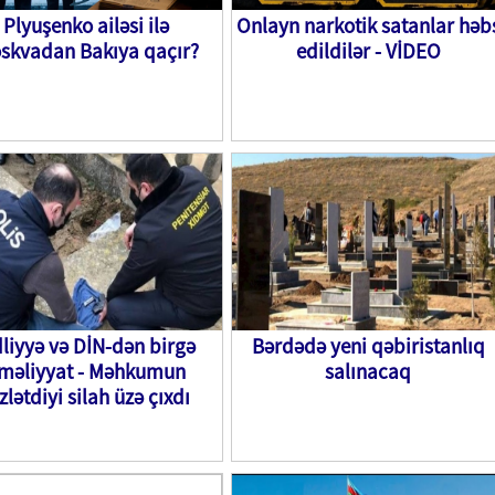
Plyuşenko ailəsi ilə
Onlayn narkotik satanlar həb
skvadan Bakıya qaçır?
edildilər - VİDEO
liyyə və DİN-dən birgə
Bərdədə yeni qəbiristanlıq
məliyyat - Məhkumun
salınacaq
zlətdiyi silah üzə çıxdı