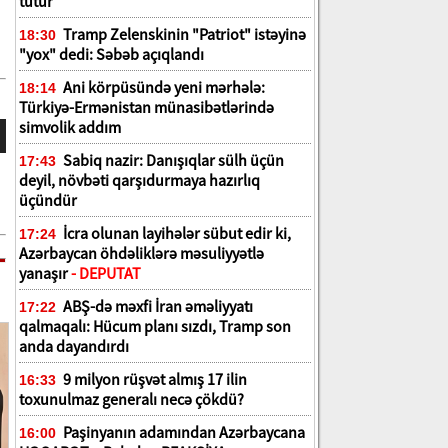
tutur
Tramp Zelenskinin "Patriot" istəyinə
18:30
"yox" dedi: Səbəb açıqlandı
Ani körpüsündə yeni mərhələ:
18:14
Türkiyə-Ermənistan münasibətlərində
simvolik addım
Sabiq nazir: Danışıqlar sülh üçün
17:43
deyil, növbəti qarşıdurmaya hazırlıq
üçündür
İcra olunan layihələr sübut edir ki,
17:24
Azərbaycan öhdəliklərə məsuliyyətlə
yanaşır
- DEPUTAT
ABŞ-də məxfi İran əməliyyatı
17:22
qalmaqalı: Hücum planı sızdı, Tramp son
anda dayandırdı
9 milyon rüşvət almış 17 ilin
16:33
toxunulmaz generalı necə çökdü?
Paşinyanın adamından Azərbaycana
16:00