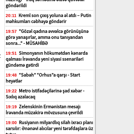
göndərildi
Kreml son çıxış yoluna əl atdı – Putin
20:11
məhkumları cəbhəyə göndərir
"Gözəl qadına əvvəlcə görünüşünə
19:57
görə yanaşırlar, amma onu tanıyandan
sonra..." - MÜSAHİBƏ
Simonyanın hökumətdən kənarda
19:51
z
qalması İrəvanda yeni siyasi ssenariləri
gündəmə gətirdi
“Sabah” “Orhus”a qarşı - Start
19:48
heyətlər
Metro istifadəçilərinə şad xəbər -
19:22
Sıxlıq azalacaq
Zelenskinin Ermənistan mesajı
19:19
İrəvanda müzakirə mövzusuna çevrildi
Rusiyanın milyardlıq silah ixracı planı
19:00
sarsılır: Ənənəvi alıcılar yeni tərəfdaşlara üz