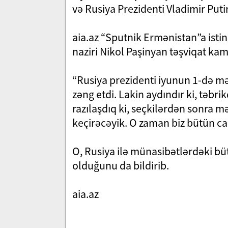
və Rusiya Prezidenti Vladimir Put
aia.az “Sputnik Ermənistan”a isti
naziri Nikol Paşinyan təşviqat kam
“Rusiya prezidenti iyunun 1-də m
zəng etdi. Lakin aydındır ki, təbr
razılaşdıq ki, seçkilərdən sonra 
keçirəcəyik. O zaman biz bütün car
O, Rusiya ilə münasibətlərdəki bü
olduğunu da bildirib.
aia.az