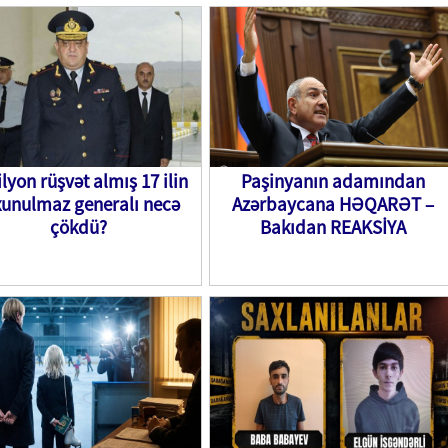
lyon rüşvət almış 17 ilin
Paşinyanın adamından
xunulmaz generalı necə
Azərbaycana HƏQARƏT –
çökdü?
Bakıdan REAKSİYA