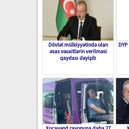
Dövlət mülkiyyətində olan
DYP 
əsas vəsaitlərin verilməsi
qaydası dəyişib
Xocavənd rayonuna daha 27