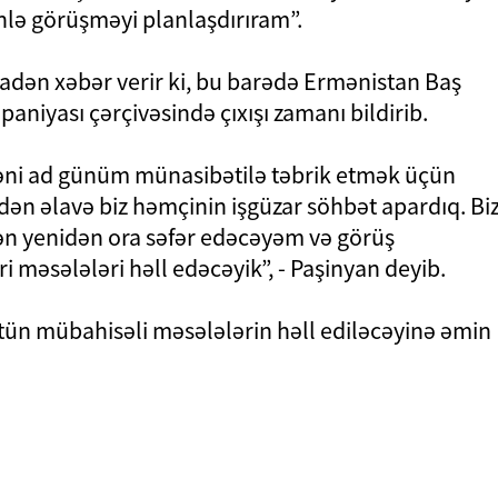
inlə görüşməyi planlaşdırıram”.
nadən xəbər verir ki, bu barədə Ermənistan Baş
paniyası çərçivəsində çıxışı zamanı bildirib.
əni ad günüm münasibətilə təbrik etmək üçün
ikdən əlavə biz həmçinin işgüzar söhbət apardıq. Bi
mən yenidən ora səfər edəcəyəm və görüş
i məsələləri həll edəcəyik”, - Paşinyan deyib.
tün mübahisəli məsələlərin həll ediləcəyinə əmin