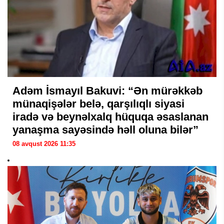
Adəm İsmayıl Bakuvi: “Ən mürəkkəb
münaqişələr belə, qarşılıqlı siyasi
iradə və beynəlxalq hüquqa əsaslanan
yanaşma sayəsində həll oluna bilər”
08 avqust 2026 11:35