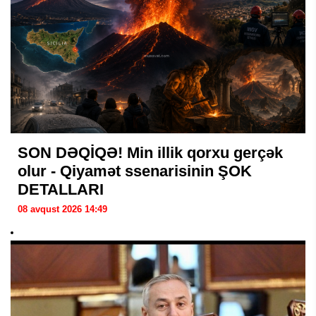
SON DƏQİQƏ! Min illik qorxu gerçək
olur - Qiyamət ssenarisinin ŞOK
DETALLARI
08 avqust 2026 14:49