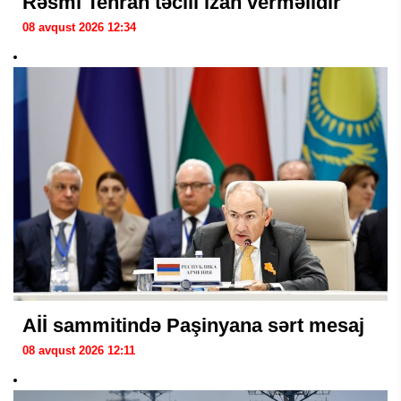
Rəsmi Tehran təcili izah verməlidir
08 avqust 2026 12:34
Aİİ sammitində Paşinyana sərt mesaj
08 avqust 2026 12:11