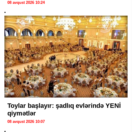
08 avqust 2026 10:24
Toylar başlayır: şadlıq evlərində YENİ
qiymətlər
08 avqust 2026 10:07