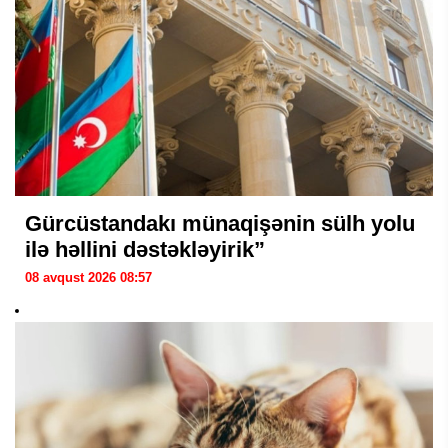
Gürcüstandakı münaqişənin sülh yolu
ilə həllini dəstəkləyirik”
08 avqust 2026 08:57