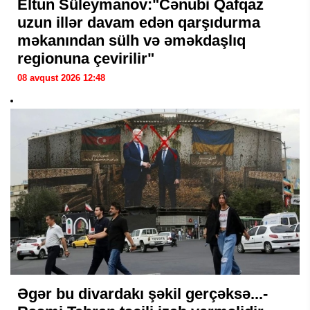
Eltun Süleymanov:"Cənubi Qafqaz
uzun illər davam edən qarşıdurma
məkanından sülh və əməkdaşlıq
regionuna çevirilir"
08 avqust 2026 12:48
Əgər bu divardakı şəkil gerçəksə...-