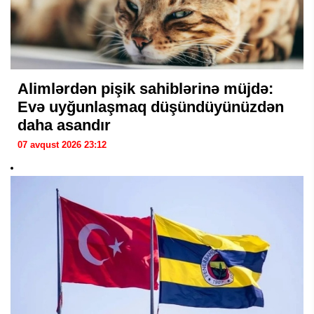
Alimlərdən pişik sahiblərinə müjdə:
Evə uyğunlaşmaq düşündüyünüzdən
daha asandır
07 avqust 2026 23:12