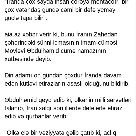
“İranda çox sayda insan çörəyə möhtacdır, bir
çox vətəndaş gündə cəmi bir dəfə yeməyi
güclə tapa bilir”.
aia.az xəbər verir ki, bunu İranın Zahedan
şəhərindəki sünni icmasının imam-cüməsi
Mövləvi Əbdülhəmid cümə namazının
xütbəsində deyib.
Din adamı on gündən çoxdur İranda davam
edən kütləvi etirazların əsaslı olduğunu bildirib.
Əbdülhəmid qeyd edib ki, ölkənin milli sərvətləri
talanıb, İran xalqı son illərdə dəfələrlə etiraz
edib və qurbanlar verib:
“Ölkə elə bir vəziyyətə gəlib çatıb ki, aclıq