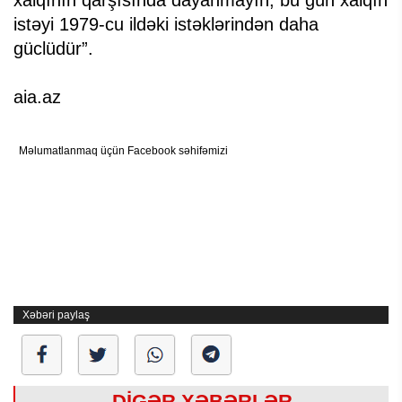
xalqının qarşısında dayanmayın, bu gün xalqın
istəyi 1979-cu ildəki istəklərindən daha
güclüdür”.
aia.az
Məlumatlanmaq üçün Facebook səhifəmizi
Xəbəri paylaş
DİGƏR XƏBƏRLƏR