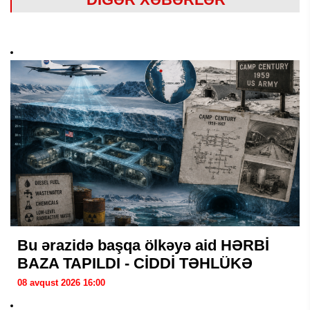
Bu ərazidə başqa ölkəyə aid HƏRBİ
BAZA TAPILDI - CİDDİ TƏHLÜKƏ
08 avqust 2026 16:00