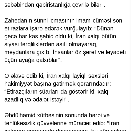
səbəbindən qəbiristanlığa çevrilə bilər”.
Zahedanın sünni icmasının imam-cüməsi son
etirazlara işarə edərək vurğulayıb: “Dünən
gecə hər kəs şahid oldu ki, İran xalqı bütün
siyasi fərqliliklərdən asılı olmayaraq,
meydanlara çıxıb. İnsanlar öz şərəf və ləyaqəti
üçün ayağa qalxıblar”.
O əlavə edib ki, İran xalqı layiqli şəxsləri
hakimiyyət başına gətirmək qərarındadır:
“Etirazçıların şüarları da göstərir ki, xalq
azadlıq və ədalət istəyir”.
Əbdülhəmid xütbəsinin sonunda hərbi və
təhlükəsizlik qüvvələrinə müraciət edib: “İran