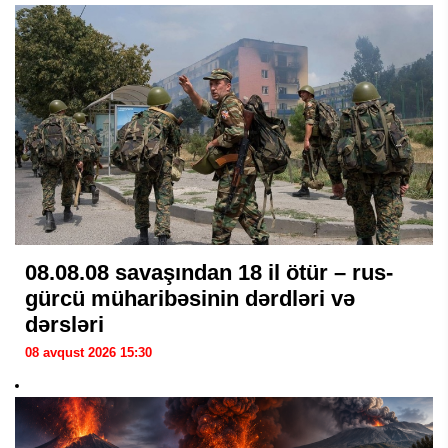
08.08.08 savaşından 18 il ötür – rus-
gürcü müharibəsinin dərdləri və
dərsləri
08 avqust 2026 15:30