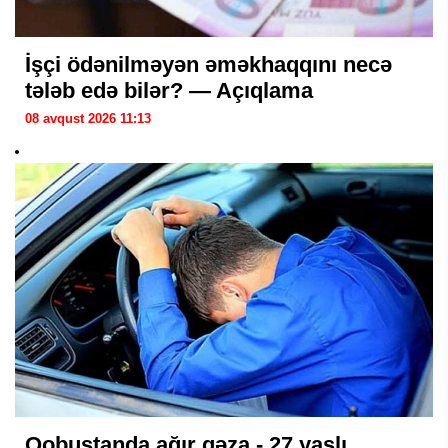
İşçi ödənilməyən əməkhaqqını necə
tələb edə bilər? — Açıqlama
08 avqust 2026 11:13
Qobustanda ağır qəza - 27 yaşlı