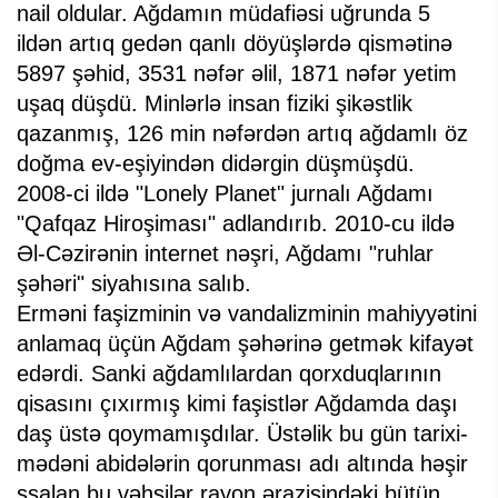
nail oldular. Ağdamın müdafiəsi uğrunda 5
ildən artıq gedən qanlı döyüşlərdə qismətinə
5897 şəhid, 3531 nəfər əlil, 1871 nəfər yetim
uşaq düşdü. Minlərlə insan fiziki şikəstlik
qazanmış, 126 min nəfərdən artıq ağdamlı öz
doğma ev-eşiyindən didərgin düşmüşdü.
2008-ci ildə "Lonely Planet" jurnalı Ağdamı
"Qafqaz Hiroşiması" adlandırıb. 2010-cu ildə
Əl-Cəzirənin internet nəşri, Ağdamı "ruhlar
şəhəri" siyahısına salıb.
Erməni faşizminin və vandalizminin mahiyyətini
anlamaq üçün Ağdam şəhərinə getmək kifayət
edərdi. Sanki ağdamlılardan qorxduqlarının
qisasını çıxırmış kimi faşistlər Ağdamda daşı
daş üstə qoymamışdılar. Üstəlik bu gün tarixi-
mədəni abidələrin qorunması adı altında həşir
ssalan bu vəhşilər rayon ərazisindəki bütün