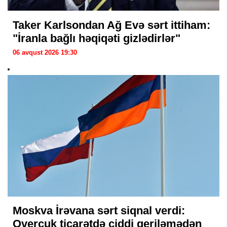
Taker Karlsondan Ağ Evə sərt ittiham:
"İranla bağlı həqiqəti gizlədirlər"
06 avqust 2026 19:30
Moskva İrəvana sərt siqnal verdi:
Overçuk ticarətdə ciddi geriləmədən