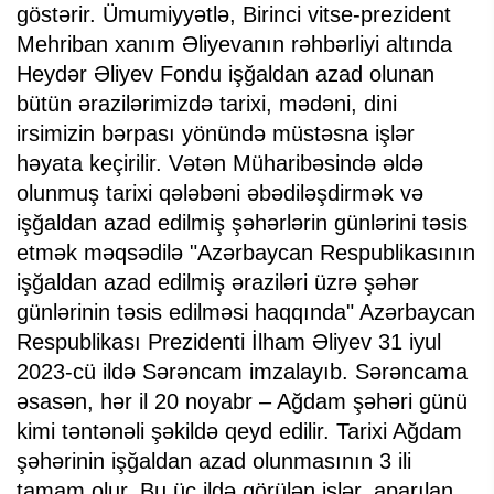
göstərir. Ümumiyyətlə, Birinci vitse-prezident
Mehriban xanım Əliyevanın rəhbərliyi altında
Heydər Əliyev Fondu işğaldan azad olunan
bütün ərazilərimizdə tarixi, mədəni, dini
irsimizin bərpası yönündə müstəsna işlər
həyata keçirilir. Vətən Müharibəsində əldə
olunmuş tarixi qələbəni əbədiləşdirmək və
işğaldan azad edilmiş şəhərlərin günlərini təsis
etmək məqsədilə "Azərbaycan Respublikasının
işğaldan azad edilmiş əraziləri üzrə şəhər
günlərinin təsis edilməsi haqqında" Azərbaycan
Respublikası Prezidenti İlham Əliyev 31 iyul
2023-cü ildə Sərəncam imzalayıb. Sərəncama
əsasən, hər il 20 noyabr – Ağdam şəhəri günü
kimi təntənəli şəkildə qeyd edilir. Tarixi Ağdam
şəhərinin işğaldan azad olunmasının 3 ili
tamam olur. Bu üç ildə görülən işlər, aparılan