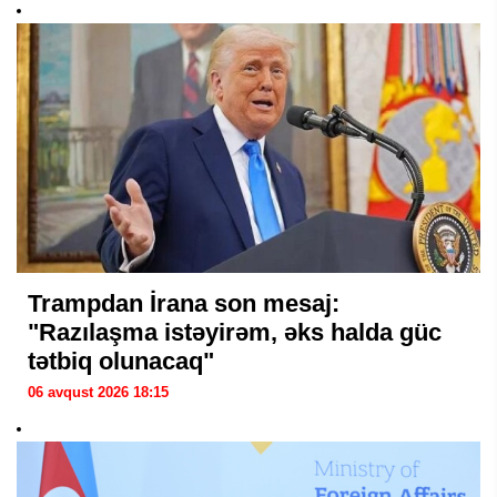
Trampdan İrana son mesaj:
"Razılaşma istəyirəm, əks halda güc
tətbiq olunacaq"
06 avqust 2026 18:15