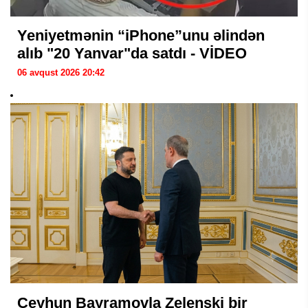
Yeniyetmənin “iPhone”unu əlindən
alıb "20 Yanvar"da satdı - VİDEO
06 avqust 2026 20:42
Ceyhun Bayramovla Zelenski bir