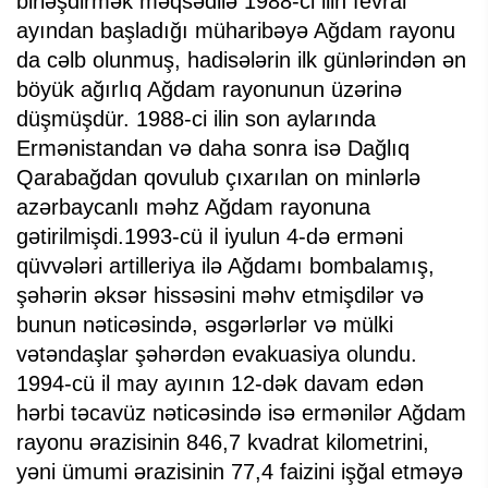
birləşdirmək məqsədilə 1988-ci ilin fevral
ayından başladığı müharibəyə Ağdam rayonu
da cəlb olunmuş, hadisələrin ilk günlərindən ən
böyük ağırlıq Ağdam rayonunun üzərinə
düşmüşdür. 1988-ci ilin son aylarında
Ermənistandan və daha sonra isə Dağlıq
Qarabağdan qovulub çıxarılan on minlərlə
azərbaycanlı məhz Ağdam rayonuna
gətirilmişdi.1993-cü il iyulun 4-də erməni
qüvvələri artilleriya ilə Ağdamı bombalamış,
şəhərin əksər hissəsini məhv etmişdilər və
bunun nəticəsində, əsgərlərlər və mülki
vətəndaşlar şəhərdən evakuasiya olundu.
1994-cü il may ayının 12-dək davam edən
hərbi təcavüz nəticəsində isə ermənilər Ağdam
rayonu ərazisinin 846,7 kvadrat kilometrini,
yəni ümumi ərazisinin 77,4 faizini işğal etməyə