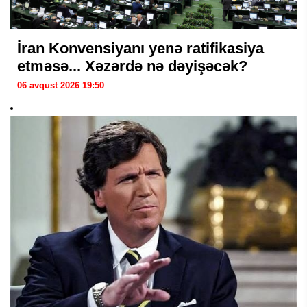
İran Konvensiyanı yenə ratifikasiya
etməsə... Xəzərdə nə dəyişəcək?
06 avqust 2026 19:50