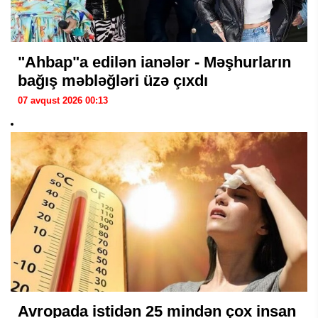
"Ahbap"a edilən ianələr - Məşhurların
bağış məbləğləri üzə çıxdı
07 avqust 2026 00:13
Avropada istidən 25 mindən çox insan