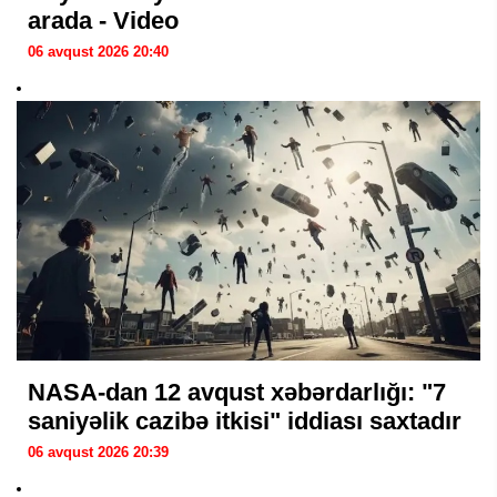
arada - Video
06 avqust 2026 20:40
NASA-dan 12 avqust xəbərdarlığı: "7
saniyəlik cazibə itkisi" iddiası saxtadır
06 avqust 2026 20:39