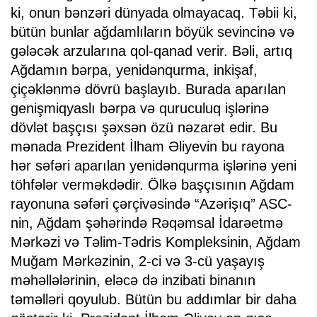
ki, onun bənzəri dünyada olmayacaq. Təbii ki,
bütün bunlar ağdamlıların böyük sevincinə və
gələcək arzularına qol-qanad verir. Bəli, artıq
Ağdamın bərpa, yenidənqurma, inkişaf,
çiçəklənmə dövrü başlayıb. Burada aparılan
genişmiqyaslı bərpa və quruculuq işlərinə
dövlət başçısı şəxsən özü nəzarət edir. Bu
mənada Prezident İlham Əliyevin bu rayona
hər səfəri aparılan yenidənqurma işlərinə yeni
töhfələr verməkdədir. Ölkə başçısının Ağdam
rayonuna səfəri çərçivəsində “Azərişıq” ASC-
nin, Ağdam şəhərində Rəqəmsal İdarəetmə
Mərkəzi və Təlim-Tədris Kompleksinin, Ağdam
Muğam Mərkəzinin, 2-ci və 3-cü yaşayış
məhəllələrinin, eləcə də inzibati binanın
təməlləri qoyulub. Bütün bu addımlar bir daha