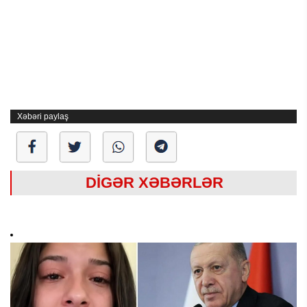
Xəbəri paylaş
DİGƏR XƏBƏRLƏR