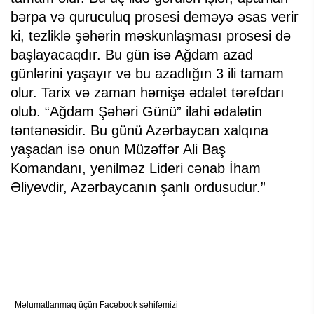
bərpa və quruculuq prosesi deməyə əsas verir
ki, tezliklə şəhərin məskunlaşması prosesi də
başlayacaqdır. Bu gün isə Ağdam azad
günlərini yaşayır və bu azadlığın 3 ili tamam
olur. Tarix və zaman həmişə ədalət tərəfdarı
olub. “Ağdam Şəhəri Günü” ilahi ədalətin
təntənəsidir. Bu günü Azərbaycan xalqına
yaşadan isə onun Müzəffər Ali Baş
Komandanı, yenilməz Lideri cənab İham
Əliyevdir, Azərbaycanın şanlı ordusudur.”
Məlumatlanmaq üçün Facebook səhifəmizi