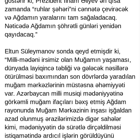
göstərir ki, Prezident İlham Əliyev ən qısa
zamanda “ruhlar şəhəri”ni cənnətə çevirəcək
və Ağdamın yaralarını tam sağaladacaq.
Nəticədə Ağdamın şöhrətli günləri yenidən
qayıdacaq.”
Eltun Süleymanov sonda qeyd etmişdir ki,
“Milli-mədəni irsimiz olan Muğamın yaşaması,
dünyada layiqincə təbliği və gələcək nəsillərə
ötürülməsi baxımından son dövrlərdə yaradılan
muğam mərkəzlərinin müstəsna əhəmiyyəti
var. Azərbaycan milli musiqi mədəniyyətinə
görkəmli muğam ifaçıları bəxş etmiş Ağdam
rayonunda Muğam Mərkəzinin inşası işğaldan
azad olunmuş ərazilərimizdə digər sahələr
kimi, mədəniyyətin də sürətlə dirçəldilməsi
istiqamətində ardıcıl işlərin görüldüyünü