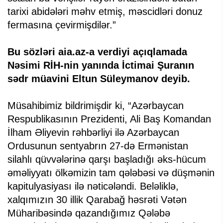
tarixi abidələri məhv etmiş, məscidləri donuz
fermasına çevirmişdilər.”
Bu sözləri aia.az-a verdiyi açıqlamada
Nəsimi RİH-nin yanında İctimai Şuranın
sədr müavini Eltun Süleymanov deyib.
Müsahibimiz bildrimişdir ki, “Azərbaycan
Respublikasının Prezidenti, Ali Baş Komandan
İlham Əliyevin rəhbərliyi ilə Azərbaycan
Ordusunun sentyabrın 27-də Ermənistan
silahlı qüvvələrinə qarşı başladığı əks-hücum
əməliyyatı ölkəmizin tam qələbəsi və düşmənin
kapitulyasiyası ilə nəticələndi. Beləliklə,
xalqımızın 30 illik Qarabağ həsrəti Vətən
Müharibəsində qazandığımız Qələbə