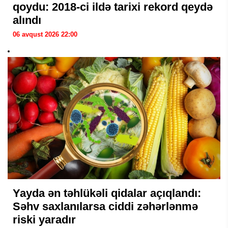
qoydu: 2018-ci ildə tarixi rekord qeydə
alındı
06 avqust 2026 22:00
Yayda ən təhlükəli qidalar açıqlandı:
Səhv saxlanılarsa ciddi zəhərlənmə
riski yaradır