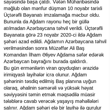
sayəsində başa çatdı. Vətən Müharibəsində
məğlub olan mənfur düşmən 10 noyabr tarixli
Üçtərəfli Bəyanatı imzalamağa məcbur oldu.
Bununla da Ağdam rayonu heç bir güllə
atılmadan Azərbaycana təhvil verildi. Üçtərəfli
Bəyanata görə 23 noyabr 2020-ci ildə Ağdam
şəhəri azad edildi. Ağdamın Azərbaycana təhvil
verilməsindən sonra Müzəffər Ali Baş
Komandan İlham Əliyev Ağdama səfər edərək
Azərbaycan bayrağını burada qaldırdı.
Bu gün ermənilərin viran qoyduqları ərazidə
irimiqyaslı layihələr icra olunur. Ağdam
şəhərinin təsdiq edilmiş Baş planına uyğun
olaraq, əhalinin səmərəli və yüksək həyat
səviyyəsini təmin etmək məqsədilə müasir
tələblərə cavab verəcək yaşayış məhəllələri
salınır. Ağdam şəhəri elə bir layihə ilə qurulur