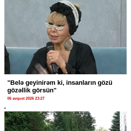
"Belə geyinirəm ki, insanların gözü
gözəllik görsün"
06 avqust 2026 23:27