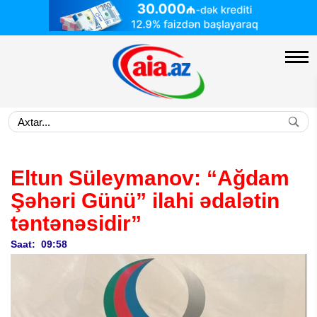
Eltun Süleymanov: “Ağdam
Şəhəri Günü” ilahi ədalətin
təntənəsidir”
Saat: 09:58