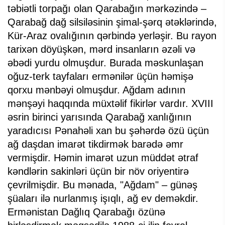
təbiətli torpağı olan Qarabağın mərkəzində –
Qarabağ dağ silsiləsinin şimal-şərq ətəklərində,
Kür-Araz ovalığının qərbində yerləşir. Bu rayon
tarixən döyüşkən, mərd insanların əzəli və
əbədi yurdu olmuşdur. Burada məskunlaşan
oğuz-terk tayfaları ermənilər üçün həmişə
qorxu mənbəyi olmuşdur. Ağdam adının
mənşəyi haqqında müxtəlif fikirlər vardır. XVIII
əsrin birinci yarısında Qarabağ xanlığının
yaradıcısı Pənahəli xan bu şəhərdə özü üçün
ağ daşdan imarət tikdirmək barədə əmr
vermişdir. Həmin imarət uzun müddət ətraf
kəndlərin sakinləri üçün bir növ oriyentirə
çevrilmişdir. Bu mənada, "Ağdam" – günəş
şüaları ilə nurlanmış işıqlı, ağ ev deməkdir.
Ermənistan Dağlıq Qarabağı özünə