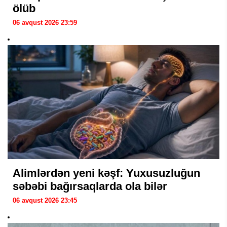
ölüb
06 avqust 2026 23:59
Alimlərdən yeni kəşf: Yuxusuzluğun
səbəbi bağırsaqlarda ola bilər
06 avqust 2026 23:45