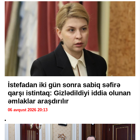
İstefadan iki gün sonra sabiq səfirə
qarşı istintaq: Gizlədildiyi iddia olunan
əmlaklar araşdırılır
06 avqust 2026 20:13