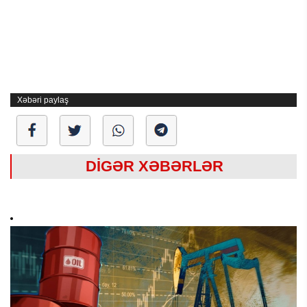
Xəbəri paylaş
DİGƏR XƏBƏRLƏR