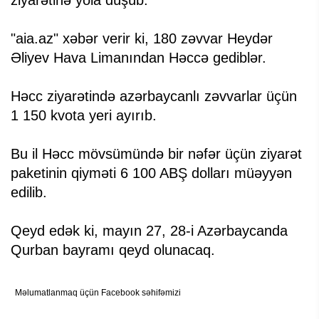
ziyarətinə yola düşüb.
"aia.az" xəbər verir ki, 180 zəvvar Heydər
Əliyev Hava Limanından Həccə gediblər.
Həcc ziyarətində azərbaycanlı zəvvarlar üçün
1 150 kvota yeri ayırıb.
Bu il Həcc mövsümündə bir nəfər üçün ziyarət
paketinin qiyməti 6 100 ABŞ dolları müəyyən
edilib.
Qeyd edək ki, mayın 27, 28-i Azərbaycanda
Qurban bayramı qeyd olunacaq.
Məlumatlanmaq üçün Facebook səhifəmizi