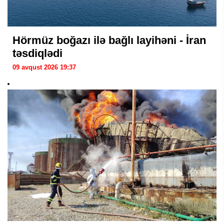
Hörmüz boğazı ilə bağlı layihəni - İran
təsdiqlədi
09 avqust 2026 19:37