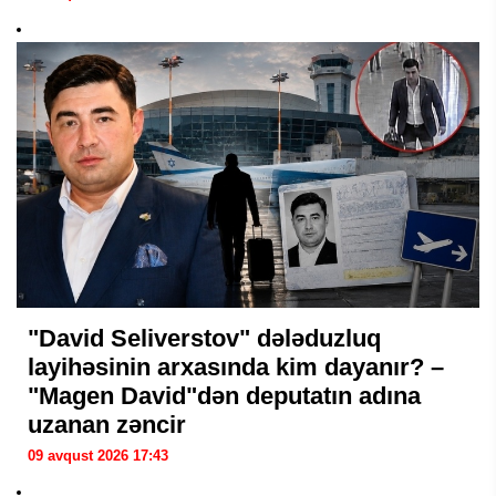
"David Seliverstov" dələduzluq
layihəsinin arxasında kim dayanır? –
"Magen David"dən deputatın adına
uzanan zəncir
09 avqust 2026 17:43