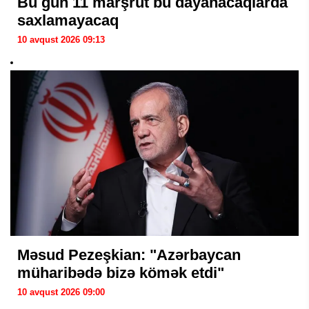
Bu gün 11 marşrut bu dayanacaqlarda
saxlamayacaq
10 avqust 2026 09:13
Məsud Pezeşkian: "Azərbaycan
müharibədə bizə kömək etdi"
10 avqust 2026 09:00