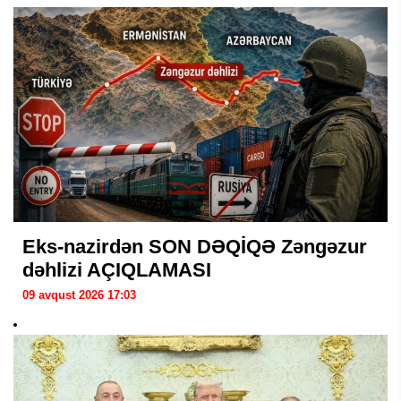
Eks-nazirdən SON DƏQİQƏ Zəngəzur
dəhlizi AÇIQLAMASI
09 avqust 2026 17:03