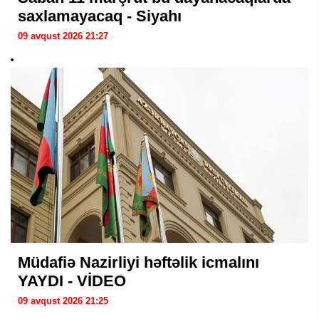
saxlamayacaq - Siyahı
09 avqust 2026 21:27
Müdafiə Nazirliyi həftəlik icmalını
YAYDI - VİDEO
09 avqust 2026 21:25