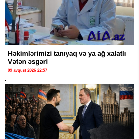
Həkimlərimizi tanıyaq və ya ağ xalatlı
Vətən əsgəri
09 avqust 2026 22:57