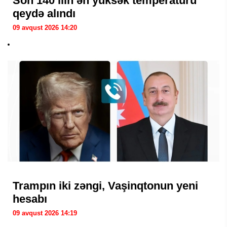
Son 140 ilin ən yüksək temperaturu
qeydə alındı
09 avqust 2026 14:20
Trampın iki zəngi, Vaşinqtonun yeni
hesabı
09 avqust 2026 14:19