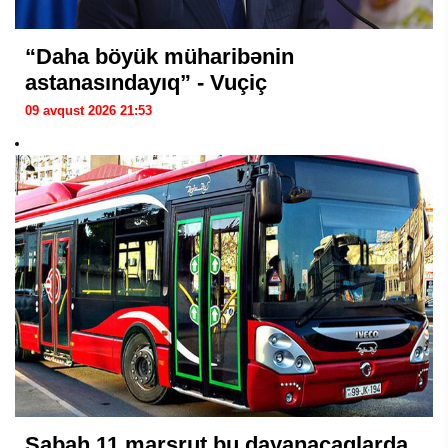
“Daha böyük müharibənin
astanasındayıq” - Vuçiç
09 avqust 2026 21:53
Sabah 11 marşrut bu dayanacaqlarda