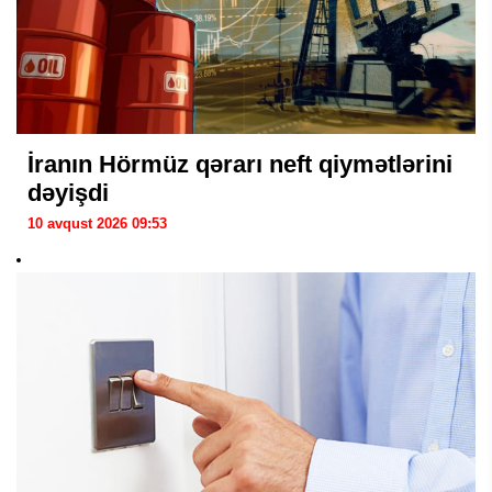
İranın Hörmüz qərarı neft qiymətlərini
dəyişdi
10 avqust 2026 09:53