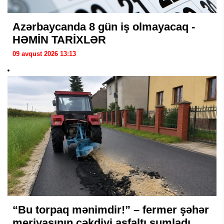
Azərbaycanda 8 gün iş olmayacaq -
HƏMİN TARİXLƏR
09 avqust 2026 13:13
“Bu torpaq mənimdir!” – fermer şəhər
meriyasının çəkdiyi asfaltı şumladı