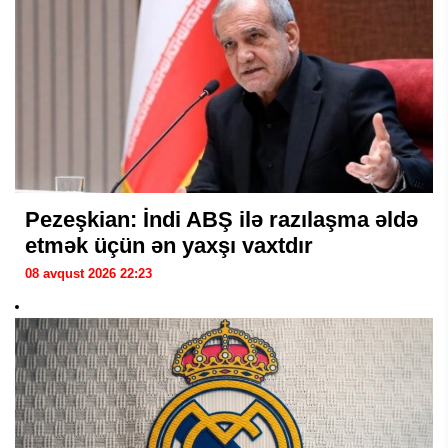
Pezeşkian: İndi ABŞ ilə razılaşma əldə
etmək üçün ən yaxşı vaxtdır
08 avqust 2026 22:23