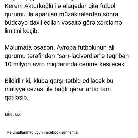
Kerem Aktürkoğlu ilə əlaqədar qitə futbol
qurumu ilə aparılan müzakirələrdən sonra
büdcəyə daxil edilən vəsaitə görə xərcləmə
limitini keçib.
Məlumata əsasən, Avropa futbolunun ali
qurumu tərəfindən "sarı-lacivərdlər"ə təqribən
10 milyon avro miqdarında cərimə kəsiləcək.
Bildirilir ki, kluba qarşı tətbiq ediləcək bu
maliyyə cəzası ilə bağlı qərar artıq tam
qətiləşib.
aia.az
Məlumatlanmaq üçün Facebook səhifəmizi