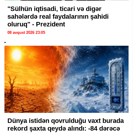
"Sülhün iqtisadi, ticari və digər
sahələrdə real faydalarının şahidi
oluruq" - Prezident
08 avqust 2026 23:05
Dünya istidən qovrulduğu vaxt burada
rekord şaxta qeydə alındı: -84 dərəcə