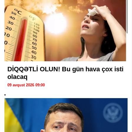
DİQQƏTLİ OLUN! Bu gün hava çox isti
olacaq
09 avqust 2026 09:00