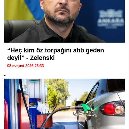
“Heç kim öz torpağını atıb gedən
deyil” - Zelenski
08 avqust 2026 23:33