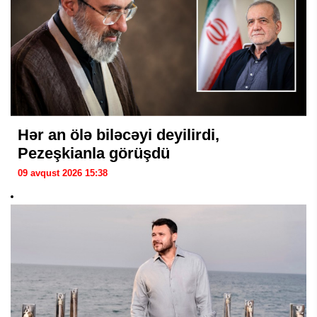
Hər an ölə biləcəyi deyilirdi,
Pezeşkianla görüşdü
09 avqust 2026 15:38