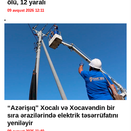
ölü, 12 yaralı
09 avqust 2026 12:11
“Azərişıq” Xocalı və Xocavəndin bir
sıra ərazilərində elektrik təsərrüfatını
yeniləyir