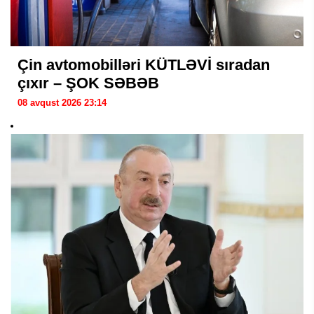
Çin avtomobilləri KÜTLƏVİ sıradan
çıxır – ŞOK SƏBƏB
08 avqust 2026 23:14