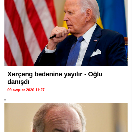
Xərçəng bədəninə yayılır - Oğlu
danışdı
09 avqust 2026 11:27