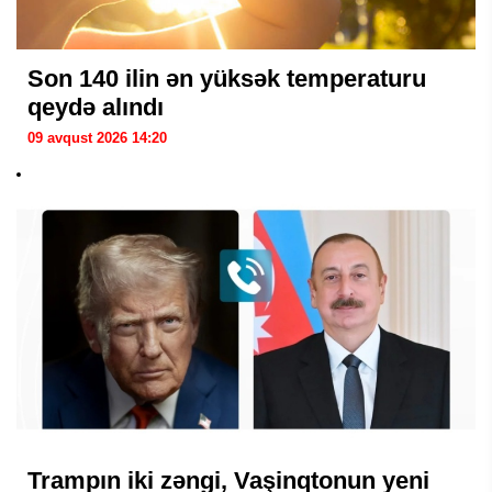
Son 140 ilin ən yüksək temperaturu
qeydə alındı
09 avqust 2026 14:20
Trampın iki zəngi, Vaşinqtonun yeni