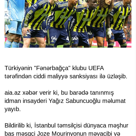
Türkiyənin "Fənərbağça" klubu UEFA
tərəfindən ciddi maliyyə sanksiyası ilə üzləşib.
aia.az xəbər verir ki, bu barədə tanınmış
idman insayderi Yağız Sabuncuoğlu məlumat
yayıb.
Bildirilib ki, İstanbul təmsilçisi dünyaca məşhur
baş məşqçi Joze Mourinyonun məvacibi və