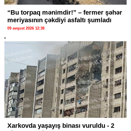
“Bu torpaq mənimdir!” – fermer şəhər
meriyasının çəkdiyi asfaltı şumladı
09 avqust 2026 12:38
Xarkovda yaşayış binası vuruldu - 2