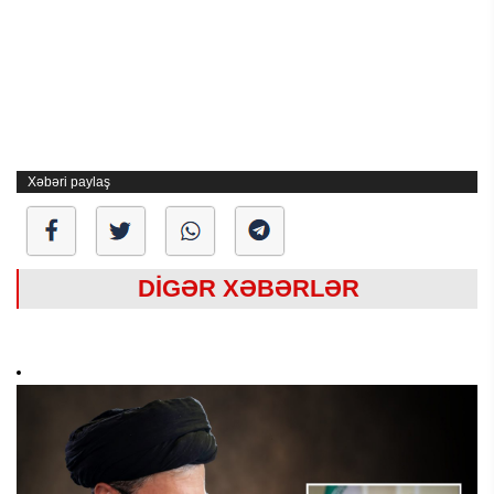
Xəbəri paylaş
DİGƏR XƏBƏRLƏR