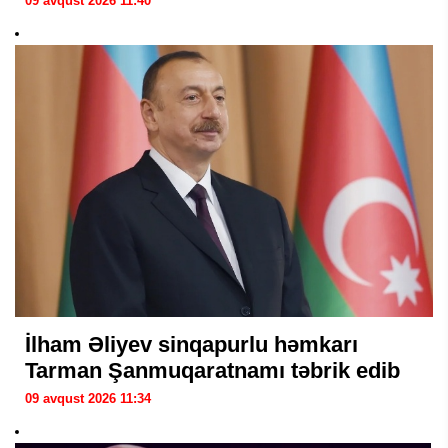
09 avqust 2026 11:40
İlham Əliyev sinqapurlu həmkarı
Tarman Şanmuqaratnamı təbrik edib
09 avqust 2026 11:34