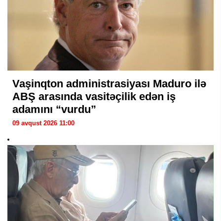
Vaşinqton administrasiyası Maduro ilə
ABŞ arasında vasitəçilik edən iş
adamını “vurdu”
09 avqust 2026 11:00