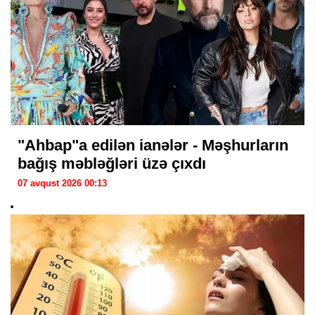
"Ahbap"a edilən ianələr - Məşhurların
bağış məbləğləri üzə çıxdı
07 avqust 2026 00:13