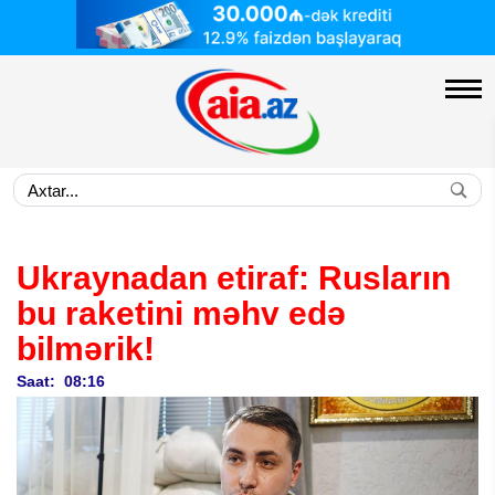
Ukraynadan etiraf:
Rusların
bu raketini məhv edə
bilmərik!
Saat: 08:16