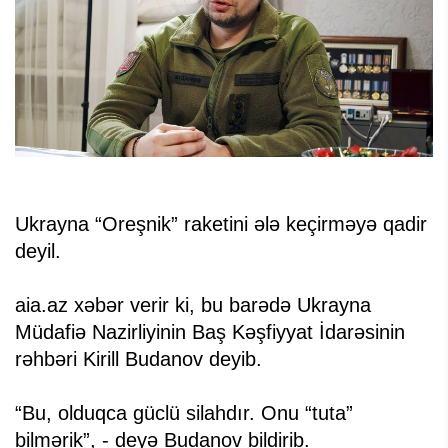
Ukrayna “Oreşnik” raketini ələ keçirməyə qadir
deyil.
aia.az xəbər verir ki, bu barədə Ukrayna
Müdafiə Nazirliyinin Baş Kəşfiyyat İdarəsinin
rəhbəri Kirill Budanov deyib.
“Bu, olduqca güclü silahdır. Onu “tuta”
bilmərik”, - deyə Budanov bildirib.