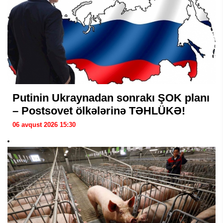
Putinin Ukraynadan sonrakı ŞOK planı
– Postsovet ölkələrinə TƏHLÜKƏ!
06 avqust 2026 15:30