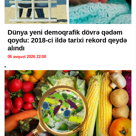
Dünya yeni demoqrafik dövrə qədəm
qoydu: 2018-ci ildə tarixi rekord qeydə
alındı
06 avqust 2026 22:00