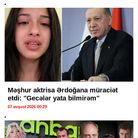
Məşhur aktrisa Ərdoğana müraciət
etdi: "Gecələr yata bilmirəm"
07 avqust 2026 00:29