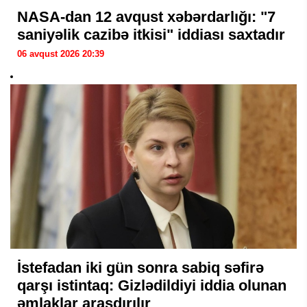
NASA-dan 12 avqust xəbərdarlığı: "7
saniyəlik cazibə itkisi" iddiası saxtadır
06 avqust 2026 20:39
İstefadan iki gün sonra sabiq səfirə
qarşı istintaq: Gizlədildiyi iddia olunan
əmlaklar araşdırılır