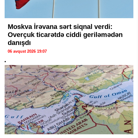
Moskva İrəvana sərt siqnal verdi:
Overçuk ticarətdə ciddi geriləmədən
danışdı
06 avqust 2026 19:07