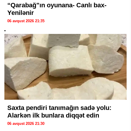
“Qarabağ”ın oyunana- Canlı bax-
Yenilənir
06 avqust 2026 21:35
Saxta pendiri tanımağın sadə yolu:
Alarkən ilk bunlara diqqət edin
06 avqust 2026 21:30