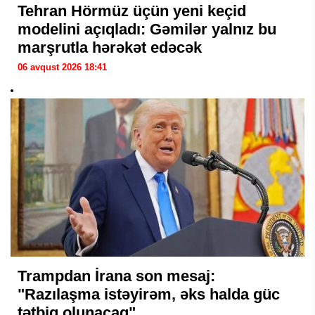
Tehran Hörmüz üçün yeni keçid
modelini açıqladı: Gəmilər yalnız bu
marşrutla hərəkət edəcək
06 avqust 2026 18:41
Trampdan İrana son mesaj:
"Razılaşma istəyirəm, əks halda güc
tətbiq olunacaq"