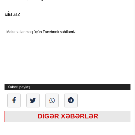
aia.az
Məlumatlanmaq üçün Facebook səhifəmizi
Xəbəri paylaş
DİGƏR XƏBƏRLƏR