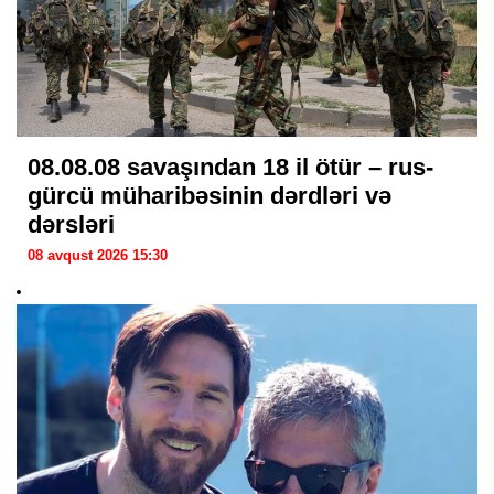
08.08.08 savaşından 18 il ötür – rus-
gürcü müharibəsinin dərdləri və
dərsləri
08 avqust 2026 15:30