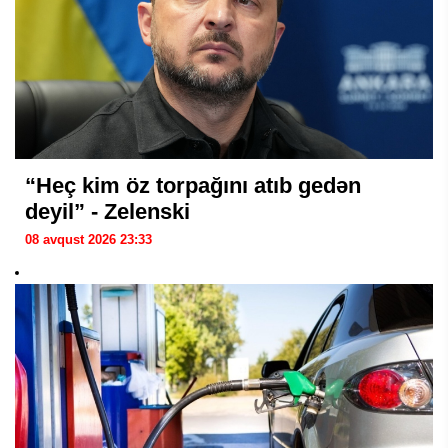
“Heç kim öz torpağını atıb gedən
deyil” - Zelenski
08 avqust 2026 23:33