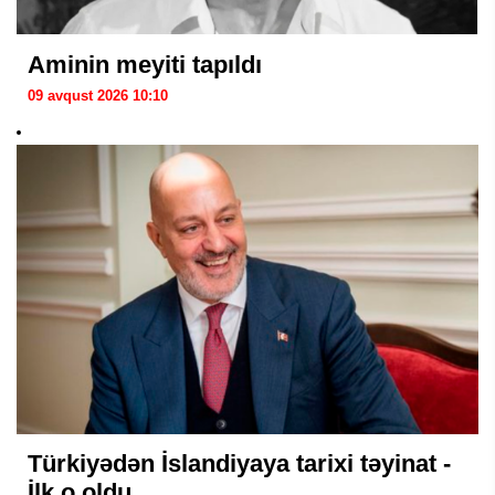
Aminin meyiti tapıldı
09 avqust 2026 10:10
Türkiyədən İslandiyaya tarixi təyinat -
İlk o oldu