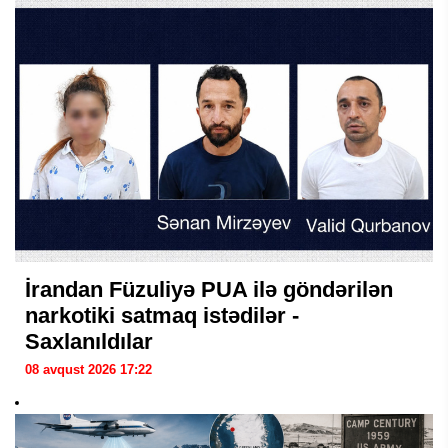
İrandan Füzuliyə PUA ilə göndərilən
narkotiki satmaq istədilər -
Saxlanıldılar
08 avqust 2026 17:22