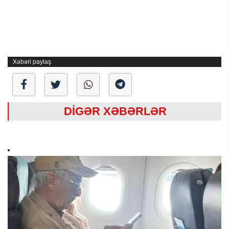
Xəbəri paylaş
DİGƏR XƏBƏRLƏR