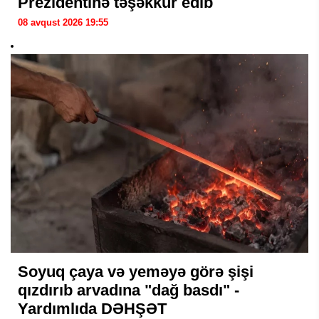
Prezidentinə təşəkkür edib
08 avqust 2026 19:55
Soyuq çaya və yeməyə görə şişi
qızdırıb arvadına "dağ basdı" -
Yardımlıda DƏHŞƏT