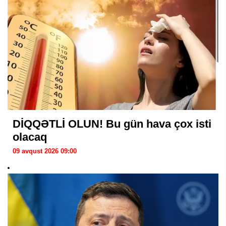
DİQQƏTLİ OLUN! Bu gün hava çox isti
olacaq
09 avqust 2026 09:00