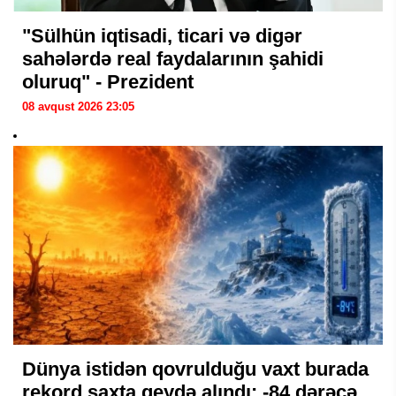
"Sülhün iqtisadi, ticari və digər
sahələrdə real faydalarının şahidi
oluruq" - Prezident
08 avqust 2026 23:05
Dünya istidən qovrulduğu vaxt burada
rekord şaxta qeydə alındı: -84 dərəcə