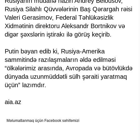
Rusiyanın müdafiə naziri Andrey Belousov,
Rusiya Silahlı Qüvvələrinin Baş Qərargah rəisi
Valeri Gerasimov, Federal Təhlükəsizlik
Xidmətinin direktoru Aleksandr Bortnikov və
digər şəxslərin iştirakı ilə görüş keçirib.
Putin bəyan edib ki, Rusiya-Amerika
sammitində razılaşmaların əldə edilməsi
“ölkələrimiz arasında, Avropada və bütövlükdə
dünyada uzunmüddətli sülh şəraiti yaratmaq
üçün” lazımdır.
aia.az
Məlumatlanmaq üçün Facebook səhifəmizi