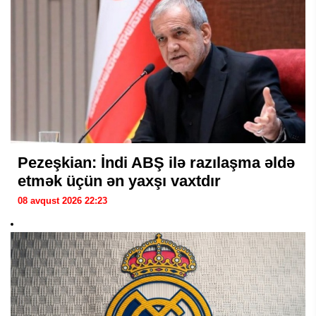
Pezeşkian: İndi ABŞ ilə razılaşma əldə
etmək üçün ən yaxşı vaxtdır
08 avqust 2026 22:23