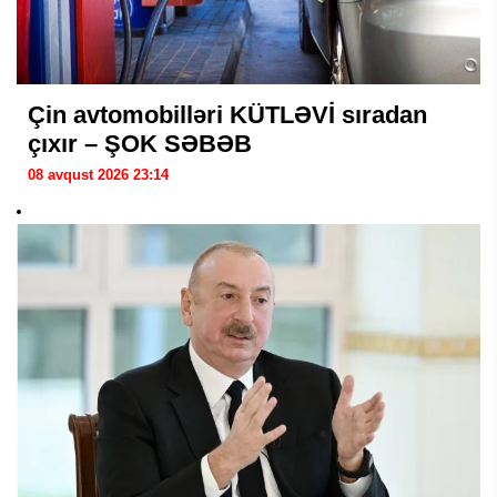
Çin avtomobilləri KÜTLƏVİ sıradan
çıxır – ŞOK SƏBƏB
08 avqust 2026 23:14