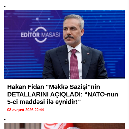
Hakan Fidan “Məkkə Sazişi”nin
DETALLARINI AÇIQLADI: “NATO-nun
5-ci maddəsi ilə eynidir!”
08 avqust 2026 22:44