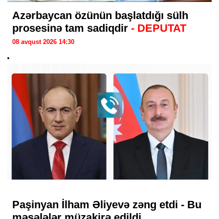
Azərbaycan özünün başlatdığı sülh
prosesinə tam sadiqdir
- DEPUTAT
08 avqust 2026 14:30
Paşinyan İlham Əliyevə zəng etdi - Bu
məsələlər müzakirə edildi