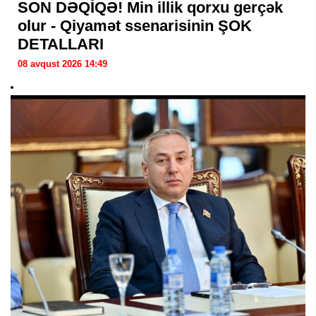
SON DƏQİQƏ! Min illik qorxu gerçək
olur - Qiyamət ssenarisinin ŞOK
DETALLARI
08 avqust 2026 14:49