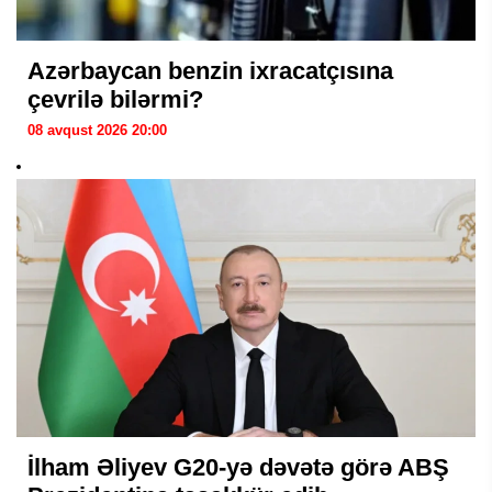
Azərbaycan benzin ixracatçısına
çevrilə bilərmi?
08 avqust 2026 20:00
İlham Əliyev G20-yə dəvətə görə ABŞ