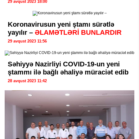
29 avqust 2023 18:00
Koronavirusun yeni ştamı sürətlə
yayılır –
ƏLAMƏTLƏRİ BUNLARDIR
29 avqust 2023 11:56
Səhiyyə Nazirliyi COVID-19-un yeni
ştammı ilə bağlı əhaliyə müraciət edib
28 avqust 2023 11:42