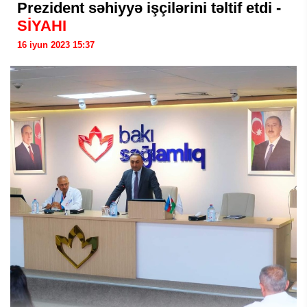
Prezident səhiyyə işçilərini təltif etdi -
SİYAHI
16 iyun 2023 15:37