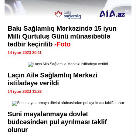
Bakı Sağlamlıq Mərkəzində 15 iyun
Milli Qurtuluş Günü münasibətilə
tədbir keçirilib
-Foto
14 iyun 2023 20:11
Laçın Ailə Sağlamlıq Mərkəzi
istifadəyə verildi
14 iyun 2023 11:22
Süni mayalanmaya dövlət
büdcəsindən pul ayrılması təklif
olunur