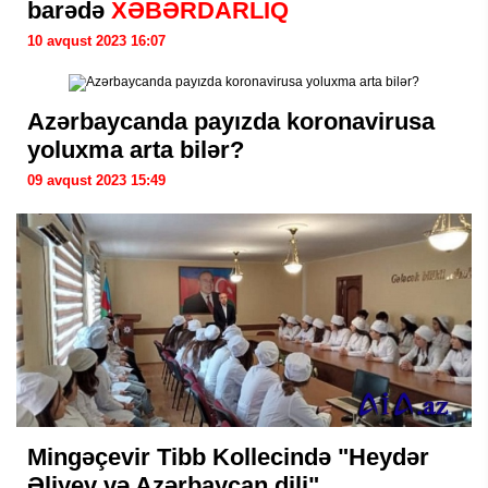
barədə
XƏBƏRDARLIQ
10 avqust 2023 16:07
Azərbaycanda payızda koronavirusa
yoluxma arta bilər?
09 avqust 2023 15:49
Mingəçevir Tibb Kollecində "Heydər
Əliyev və Azərbaycan dili"