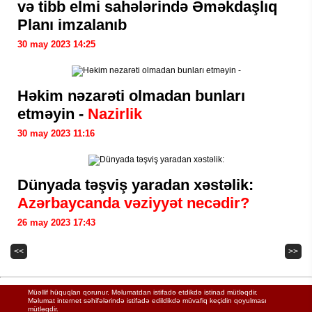
və tibb elmi sahələrində Əməkdaşlıq
Planı imzalanıb
30 may 2023 14:25
Həkim nəzarəti olmadan bunları
etməyin -
Nazirlik
30 may 2023 11:16
Dünyada təşviş yaradan xəstəlik:
Azərbaycanda vəziyyət necədir?
26 may 2023 17:43
<<
>>
Müəllif hüquqları qorunur. Məlumatdan istifadə etdikdə istinad mütləqdir.
Məlumat internet səhifələrində istifadə edildikdə müvafiq keçidin qoyulması
mütləqdir.