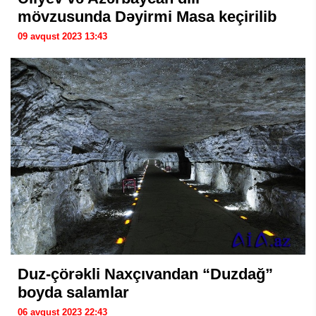
mövzusunda Dəyirmi Masa keçirilib
09 avqust 2023 13:43
Duz-çörəkli Naxçıvandan “Duzdağ”
boyda salamlar
06 avqust 2023 22:43