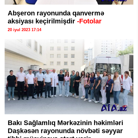
Abşeron rayonunda qanvermə
aksiyası keçirilmişdir
-Fotolar
20 iyul 2023 17:14
Bakı Sağlamlıq Mərkəzinin həkimləri
Daşkəsən rayonunda növbəti səyyar