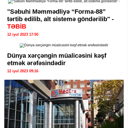
"Səbuhi Məmmədliyə “Forma-88”
tərtib edilib, alt sistemə göndərilib" -
TƏBİB
12 iyul 2023 17:50
Dünya xərçəngin müalicəsini kəşf
etmək ərəfəsindədir
12 iyul 2023 09:16