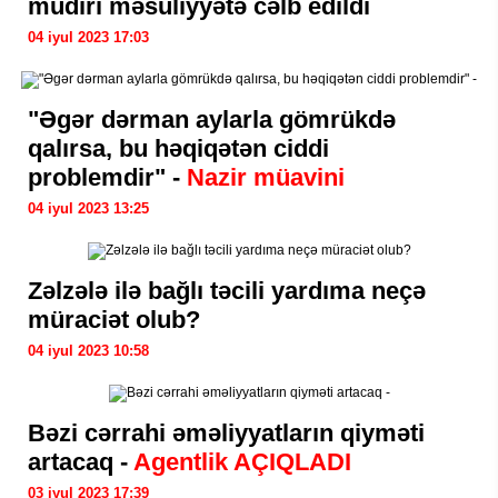
müdiri məsuliyyətə cəlb edildi
04 iyul 2023 17:03
"Əgər dərman aylarla gömrükdə
qalırsa, bu həqiqətən ciddi
problemdir" -
Nazir müavini
04 iyul 2023 13:25
Zəlzələ ilə bağlı təcili yardıma neçə
müraciət olub?
04 iyul 2023 10:58
Bəzi cərrahi əməliyyatların qiyməti
artacaq -
Agentlik AÇIQLADI
03 iyul 2023 17:39