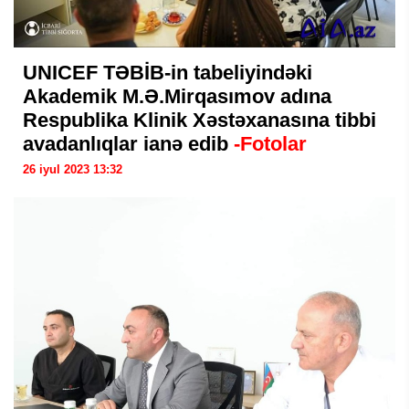
UNICEF TƏBİB-in tabeliyindəki
Akademik M.Ə.Mirqasımov adına
Respublika Klinik Xəstəxanasına tibbi
avadanlıqlar ianə edib
-Fotolar
26 iyul 2023 13:32