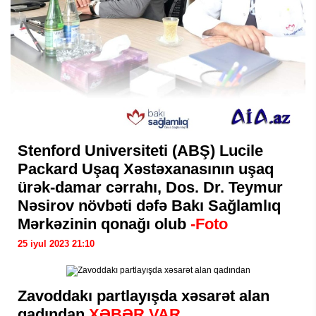
Stenford Universiteti (ABŞ) Lucile
Packard Uşaq Xəstəxanasının uşaq
ürək-damar cərrahı, Dos. Dr. Teymur
Nəsirov növbəti dəfə Bakı Sağlamlıq
Mərkəzinin qonağı olub
-Foto
25 iyul 2023 21:10
Zavoddakı partlayışda xəsarət alan
qadından
XƏBƏR VAR