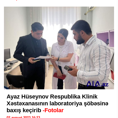
Ayaz Hüseynov Respublika Klinik
Xəstəxanasının laboratoriya şöbəsinə
baxış keçirib
-Fotolar
02 avqust 2023 16:23