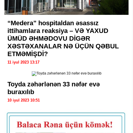
“Medera” hospitaldan əsassız
ittihamlara reaksiya – VƏ YAXUD
ÜMÜD ƏHMƏDOVU DİGƏR
XƏSTƏXANALAR NƏ ÜÇÜN QƏBUL
ETMƏMİŞDİ?
11 iyul 2023 13:17
Toyda zəhərlənən 33 nəfər evə
buraxılıb
10 iyul 2023 10:51