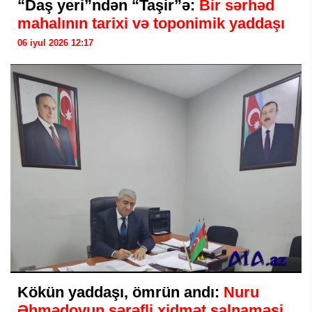
“Daş yeri”ndən “Taşir”ə:
Bir sərhəd
mahalının tarixi və toponimik yaddaşı
06 iyul 2026 12:17
Kökün yaddaşı, ömrün andı:
Nuru
Əhmədovun şərəfli xidmət salnaməsi