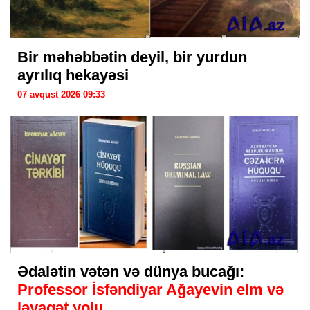
Bir məhəbbətin deyil, bir yurdun
ayrılıq hekayəsi
07 avqust 2026 09:33
Ədalətin vətən və dünya bucağı:
Professor İsfəndiyar Ağayevin elm və
ləyaqət yolu