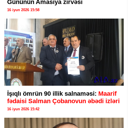
Gününün Amasiya zirvəsi
16 iyun 2026 15:58
İşıqlı ömrün 90 illik salnaməsi:
Maarif
fədaisi Salman Çobanovun əbədi izləri
16 iyun 2026 15:42