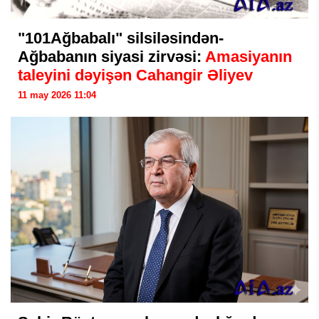
"101Ağbabalı" silsiləsindən-
Ağbabanın siyasi zirvəsi:
Amasiyanın
taleyini dəyişən Cahangir Əliyev
11 may 2026 11:04