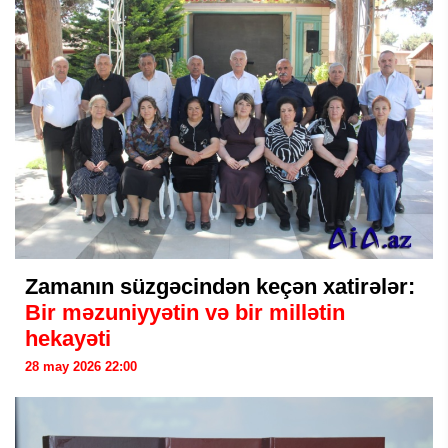
Zamanın süzgəcindən keçən xatirələr:
Bir məzuniyyətin və bir millətin
hekayəti
28 may 2026 22:00