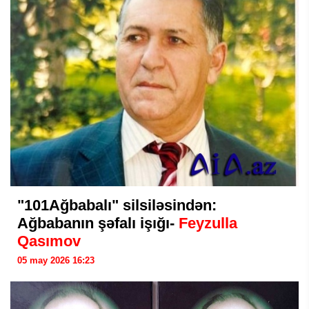
"101Ağbabalı" silsiləsindən:
Ağbabanın şəfalı işığı-
Feyzulla
Qasımov
05 may 2026 16:23