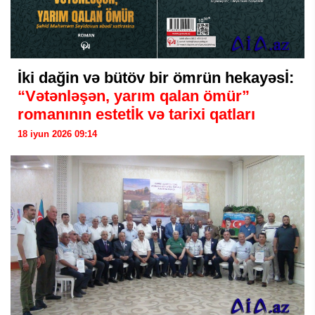
İki dağin və bütöv bir ömrün hekayəsİ:
“Vətənləşən, yarım qalan ömür”
romanının estetİk və tarixi qatları
18 iyun 2026 09:14