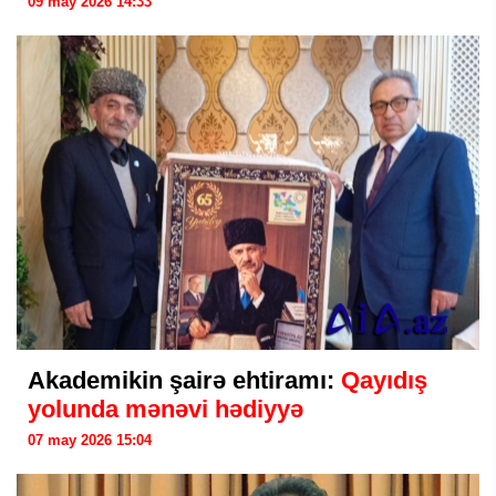
09 may 2026 14:33
Akademikin şairə ehtiramı:
Qayıdış
yolunda mənəvi hədiyyə
07 may 2026 15:04