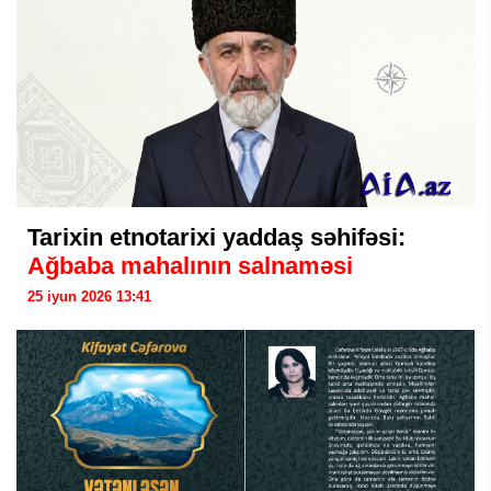
Tarixin etnotarixi yaddaş səhifəsi:
Ağbaba mahalının salnaməsi
25 iyun 2026 13:41