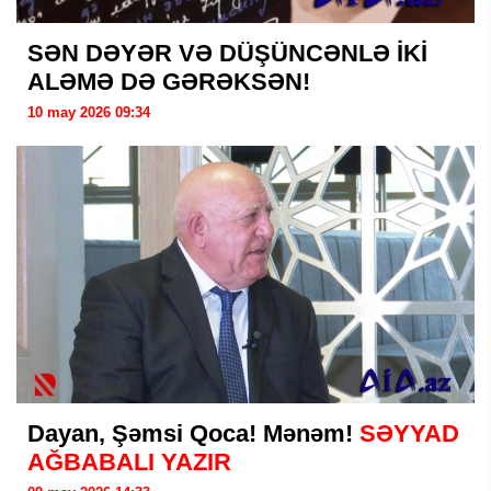
SƏN DƏYƏR VƏ DÜŞÜNCƏNLƏ İKİ
ALƏMƏ DƏ GƏRƏKSƏN!
10 may 2026 09:34
Dayan, Şəmsi Qoca! Mənəm!
SƏYYAD
AĞBABALI YAZIR