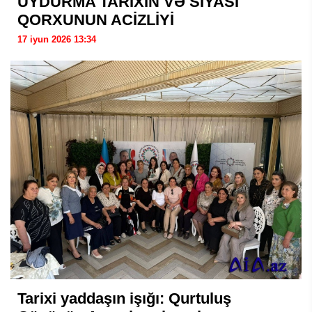
UYDURMA TARİXİN VƏ SİYASİ
QORXUNUN ACİZLİYİ
17 iyun 2026 13:34
Tarixi yaddaşın işığı: Qurtuluş