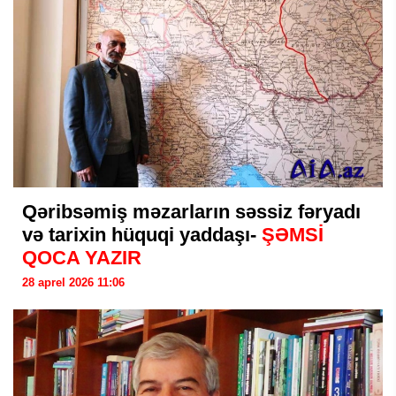
Qəribsəmiş məzarların səssiz fəryadı
və tarixin hüquqi yaddaşı-
ŞƏMSİ
QOCA YAZIR
28 aprel 2026 11:06