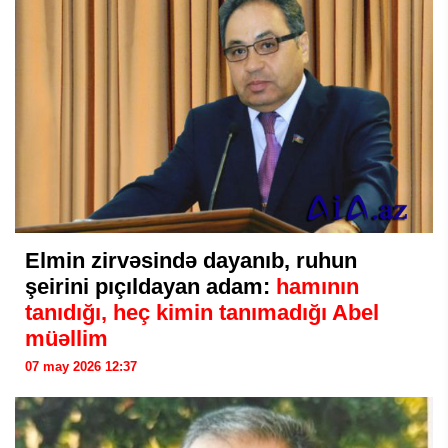
Elmin zirvəsində dayanıb, ruhun
şeirini pıçıldayan adam:
hamının
tanıdığı, heç kimin tanımadığı Abel
müəllim
07 may 2026 12:37