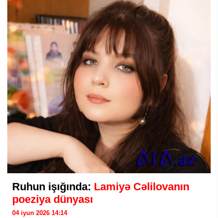
Ruhun işığında:
Lamiyə Cəlilovanın
poeziya dünyası
04 iyun 2026 14:14