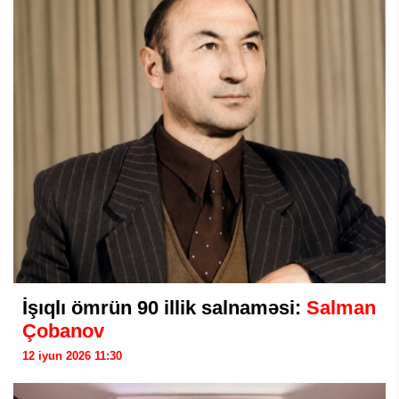
İşıqlı ömrün 90 illik salnaməsi:
Salman
Çobanov
12 iyun 2026 11:30