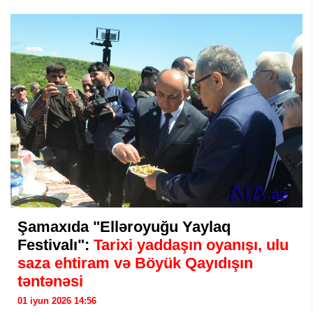
Şamaxıda "Elləroyuğu Yaylaq
Festivalı":
Tarixi yaddaşın oyanışı, ulu
saza ehtiram və Böyük Qayıdışın
təntənəsi
01 iyun 2026 14:56