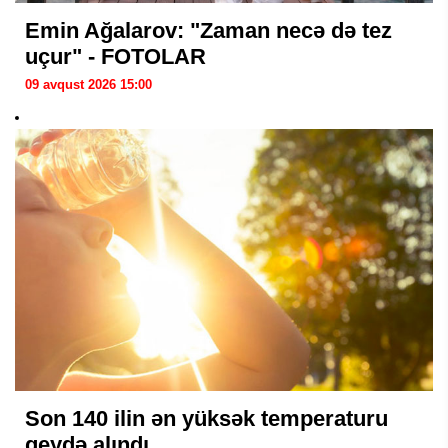
Emin Ağalarov: "Zaman necə də tez
uçur" - FOTOLAR
09 avqust 2026 15:00
Son 140 ilin ən yüksək temperaturu
qeydə alındı