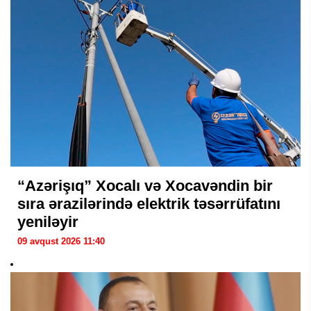
“Azərişıq” Xocalı və Xocavəndin bir
sıra ərazilərində elektrik təsərrüfatını
yeniləyir
09 avqust 2026 11:40