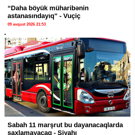
“Daha böyük müharibənin
astanasındayıq” - Vuçiç
09 avqust 2026 21:53
Sabah 11 marşrut bu dayanacaqlarda
saxlamayacaq - Siyahı