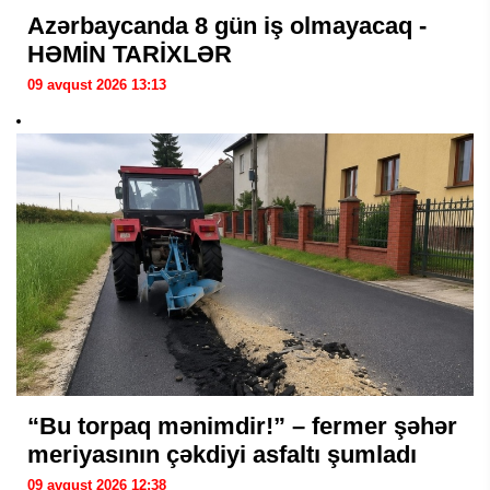
Azərbaycanda 8 gün iş olmayacaq -
HƏMİN TARİXLƏR
09 avqust 2026 13:13
“Bu torpaq mənimdir!” – fermer şəhər
meriyasının çəkdiyi asfaltı şumladı
09 avqust 2026 12:38