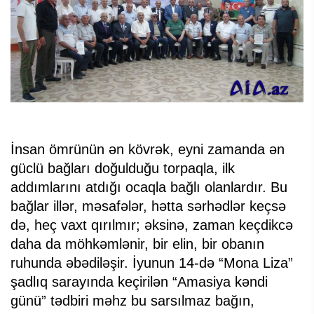
İnsan ömrünün ən kövrək, eyni zamanda ən
güclü bağları doğulduğu torpaqla, ilk
addımlarını atdığı ocaqla bağlı olanlardır. Bu
bağlar illər, məsafələr, hətta sərhədlər keçsə
də, heç vaxt qırılmır; əksinə, zaman keçdikcə
daha da möhkəmlənir, bir elin, bir obanın
ruhunda əbədiləşir. İyunun 14-də “Mona Liza”
şadlıq sarayında keçirilən “Amasiya kəndi
günü” tədbiri məhz bu sarsılmaz bağın,