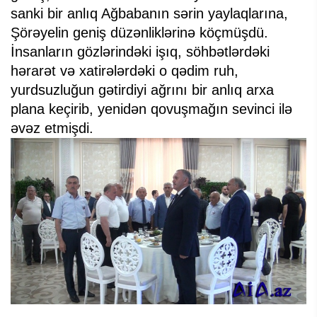
sanki bir anlıq Ağbabanın sərin yaylaqlarına,
Şörəyelin geniş düzənliklərinə köçmüşdü.
İnsanların gözlərindəki işıq, söhbətlərdəki
hərarət və xatirələrdəki o qədim ruh,
yurdsuzluğun gətirdiyi ağrını bir anlıq arxa
plana keçirib, yenidən qovuşmağın sevinci ilə
əvəz etmişdi.