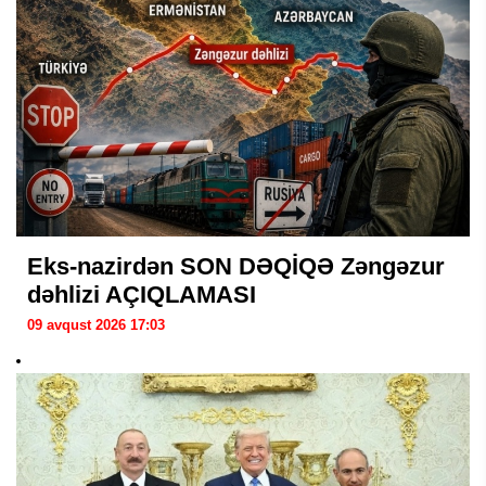
Eks-nazirdən SON DƏQİQƏ Zəngəzur
dəhlizi AÇIQLAMASI
09 avqust 2026 17:03