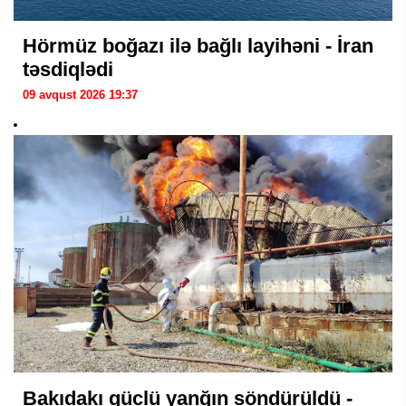
Hörmüz boğazı ilə bağlı layihəni - İran
təsdiqlədi
09 avqust 2026 19:37
Bakıdakı güclü yanğın söndürüldü -