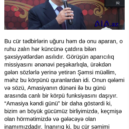
Bu cür tədbirlərin uğuru həm də onu aparan, o
ruhu zalın hər küncünə çatdıra bilən
şəxsiyyətlərdən asılıdır. Görüşün aparıcılıq
missiyasını ənənəvi peşəkarlıqla, ürəkdən
gələn sözlərlə yerinə yetirən Şəmsi müəllim,
məhz bu körpünü quranlardan idi. Onun qələmi
və sözü, Amasiyanın dünəni ilə bu günü
arasında canlı bir körpü funksiyasını daşıyır.
“Amasiya kəndi günü” bir daha göstərdi ki,
bizim ən böyük gücümüz birliyimizdə, keçmişə
olan hörmətimizdə və gələcəyə olan
inamımızdadır. İnanırıq ki, bu cür səmimi