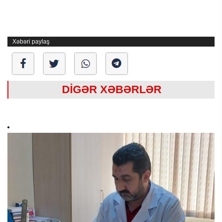
Xəbəri paylaş
DİGƏR XƏBƏRLƏR