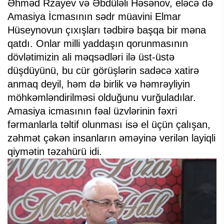
Əhməd Rzayev və Əbdüləli Həsənov, eləcə də
Amasiya İcmasının sədr müavini Elmar
Hüseynovun çıxışları tədbirə başqa bir məna
qatdı. Onlar milli yaddaşın qorunmasının
dövlətimizin ali məqsədləri ilə üst-üstə
düşdüyünü, bu cür görüşlərin sadəcə xatirə
anmaq deyil, həm də birlik və həmrəyliyin
möhkəmləndirilməsi olduğunu vurğuladılar.
Amasiya icmasının fəal üzvlərinin fəxri
fərmanlarla təltif olunması isə el üçün çalışan,
zəhmət çəkən insanların əməyinə verilən layiqli
qiymətin təzahürü idi.