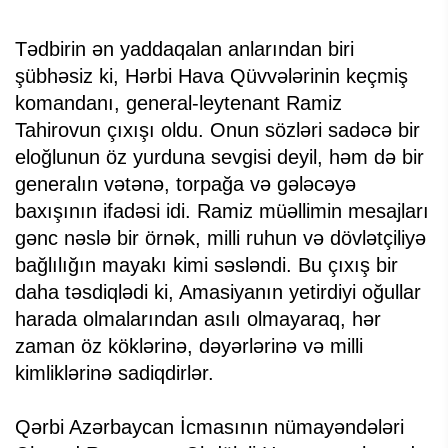
Tədbirin ən yaddaqalan anlarından biri
şübhəsiz ki, Hərbi Hava Qüvvələrinin keçmiş
komandanı, general-leytenant Ramiz
Tahirovun çıxışı oldu. Onun sözləri sadəcə bir
eloğlunun öz yurduna sevgisi deyil, həm də bir
generalın vətənə, torpağa və gələcəyə
baxışının ifadəsi idi. Ramiz müəllimin mesajları
gənc nəslə bir örnək, milli ruhun və dövlətçiliyə
bağlılığın mayakı kimi səsləndi. Bu çıxış bir
daha təsdiqlədi ki, Amasiyanın yetirdiyi oğullar
harada olmalarından asılı olmayaraq, hər
zaman öz köklərinə, dəyərlərinə və milli
kimliklərinə sadiqdirlər.
Qərbi Azərbaycan İcmasının nümayəndələri