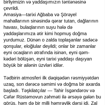
birliyimizin və yaddaşımızın təntənəsinə
çevrildi.
Amasiya—tarixi Ağbaba və Şörəyel
mahallarının sinəsində qərar tutan, dağlarının
havası, bulaqlarının suyu hələ də
yaddaşlarımıza ətir kimi hopmuş doğma
yurdumuz. Dünən o zalda toplaşanlar sadəcə
qonşular, eloğlular deyildi; onlar bir zamanlar
eyni ocaqların ətrafında isinən, eyni qəm-
kədəri bölüşən, eyni tarixi yaddaşı daşıyan
böyük bir ailənin üzvləri idilər.
Tədbirin atmosferi ilk dəqiqədən rəsmiyyətdən
uzaq, son dərəcə səmimi və doğma bir axarda
başladı. Təşkilatçılar — Tahir İsgəndərov və
Cəfər Rüstəmovun zəhməti ilə ərsəyə gələn bu
görüş, həm də bir milli həmrəylik dərsi idi. Zal