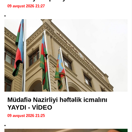
09 avqust 2026 21:27
Müdafiə Nazirliyi həftəlik icmalını
YAYDI - VİDEO
09 avqust 2026 21:25