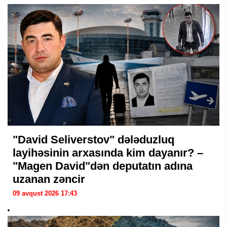
"David Seliverstov" dələduzluq
layihəsinin arxasında kim dayanır? –
"Magen David"dən deputatın adına
uzanan zəncir
09 avqust 2026 17:43