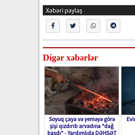
Xəbəri paylaş
Digər xəbərlər
Soyuq çaya və yeməyə görə
Evi
şişi qızdırıb arvadına "dağ
basdı" - Yardımlıda DƏHŞƏT