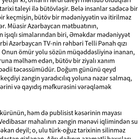
arixi taleyi ilə bütövləşir. Belə insanlar sadəcə bir
r keçmişin, bütöv bir mədəniyyətin və itirilməz
rlər. Müasir Azərbaycan mətbuatının,
ən işıqlı simalarından biri, Əməkdar mədəniyyət
Qərbi Azərbaycan TV-nin rəhbəri Telli Pənah qızı
r. Onun ömür yolu sözün müqəddəsliyinə inanan,
runa məlhəm edən, bütöv bir ziyalı xanım
ı bədii təcəssümüdür. Doğum gününü qeyd
keçdiyi zəngin yaradıcılıq yoluna nəzər salmaq,
lərini və qayıdış məfkurəsini vərəqləmək
kkürünün, həm də publisist kəsərinin mayası
Vedibasar mahalının zəngin mənəvi iqlimindən su
məkan deyil; o, ulu türk-oğuz tarixinin silinməz
 dastan gizlənən, Ağrı dağının əzəmətli baxışları