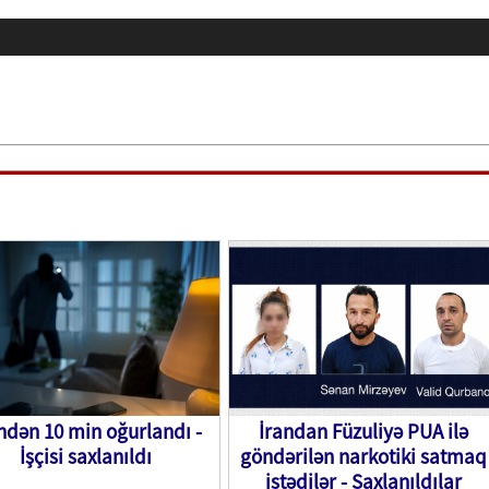
ndən 10 min oğurlandı -
İrandan Füzuliyə PUA ilə
İşçisi saxlanıldı
göndərilən narkotiki satmaq
istədilər - Saxlanıldılar