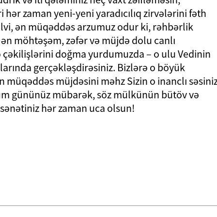
i hər zaman yeni-yeni yaradıcılıq zirvələrini fəth
ülvi, ən müqəddəs arzumuz odur ki, rəhbərlik
n ən möhtəşəm, zəfər və müjdə dolu canlı
və çəkilişlərini doğma yurdumuzda – o ulu Vedinin
larında gerçəkləşdirəsiniz. Bizlərə o böyük
nın müqəddəs müjdəsini məhz Sizin o inanclı səsini
oğum gününüz mübarək, söz mülkünün bütöv və
sənətiniz hər zaman uca olsun!