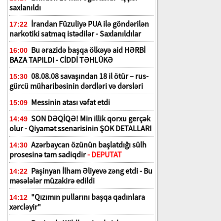
saxlanıldı
İrandan Füzuliyə PUA ilə göndərilən
17:22
narkotiki satmaq istədilər - Saxlanıldılar
Bu ərazidə başqa ölkəyə aid HƏRBİ
16:00
BAZA TAPILDI - CİDDİ TƏHLÜKƏ
08.08.08 savaşından 18 il ötür – rus-
15:30
gürcü müharibəsinin dərdləri və dərsləri
Messinin atası vəfat etdi
15:09
SON DƏQİQƏ! Min illik qorxu gerçək
14:49
olur - Qiyamət ssenarisinin ŞOK DETALLARI
Azərbaycan özünün başlatdığı sülh
14:30
prosesinə tam sadiqdir
- DEPUTAT
Paşinyan İlham Əliyevə zəng etdi - Bu
14:22
məsələlər müzakirə edildi
"Qızımın pullarını başqa qadınlara
14:12
xərcləyir"