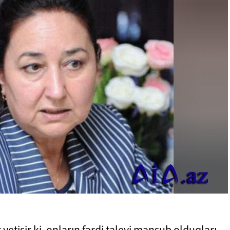
yetişir ki, onların fərdi taleyi mənsub olduqları