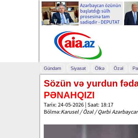
Azərbaycan özünün
başlatdığı sülh
prosesinə tam
sadiqdir - DEPUTAT
Gündəm
Siyasət
Ölkə
Özəl
Pa
Sözün və yurdun fəda
PƏNAHQIZI
Tarix: 24-05-2026 | Saat: 18:17
Bölmə:
Karusel / Özəl / Qərbi Azərbayca