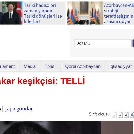
Tarixi hadisələri
Azərbaycan-A
zaman yaradır -
strateji
Tarixi dönüşləri isə
tərəfdaşlığının
liderlər!
əsasını qoyan
memorandum
imzalanmasını
ili tamam olur
rlament
Media
Təhsil
Qərbi Azərbaycan
İqtisadiyyat
kar keşikçisi:
TELLİ
n
|
çapa göndər
Şirift ölçüsü: