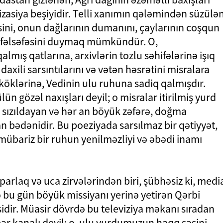
izasiya beşiyidir. Telli xanımın qələmindən süzülə
isini, onun dağlarının dumanını, çaylarının coşqun
ik fəlsəfəsini duymaq mümkündür. O,
almış qatlarına, arxivlərin tozlu səhifələrinə işıq
axili sarsıntılarını və vətən həsrətini misralara
öklərinə, Vedinin ulu ruhuna sadiq qalmışdır.
ün gözəl naxışları deyil; o misralar itirilmiş yurd
an sızıldayan və hər an böyük zəfərə, doğma
n bədənidir. Bu poeziyada sarsılmaz bir qətiyyət,
übariz bir ruhun yenilməzliyi və əbədi inamı
arlaq və uca zirvələrindən biri, şübhəsiz ki, medi
ə bu gün böyük missiyanı yerinə yetirən Qərbi
dir. Müasir dövrdə bu televiziya məkanı sıradan
bər kanalı deyil; o, ulu yurdumuzun haqq səsini