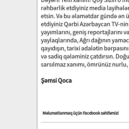
rəhbərlik etdiyiniz media layihələr
etsin. Və bu əlamətdar gündə ən 
etdiyiniz Qərbi Azərbaycan TV-ni
yayımlarını, geniş reportajlarını 
yaylaqlarında, Ağrı dağının yamac
qayıdışın, tarixi ədalətin bərpası
və sadiq qələminiz çatdırsın. D
sarsılmaz xanımı, ömrünüz nurlu, 
Şəmsi Qoca
Məlumatlanmaq üçün Facebook səhifəmizi