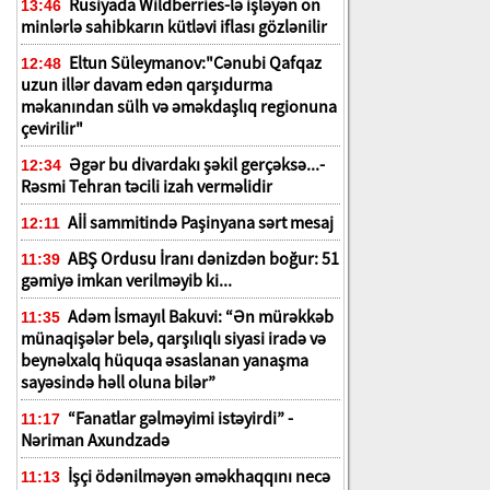
Rusiyada Wildberries-lə işləyən on
13:46
minlərlə sahibkarın kütləvi iflası gözlənilir
Eltun Süleymanov:"Cənubi Qafqaz
12:48
uzun illər davam edən qarşıdurma
məkanından sülh və əməkdaşlıq regionuna
çevirilir"
Əgər bu divardakı şəkil gerçəksə...-
12:34
Rəsmi Tehran təcili izah verməlidir
Aİİ sammitində Paşinyana sərt mesaj
12:11
ABŞ Ordusu İranı dənizdən boğur: 51
11:39
gəmiyə imkan verilməyib ki...
Adəm İsmayıl Bakuvi: “Ən mürəkkəb
11:35
münaqişələr belə, qarşılıqlı siyasi iradə və
beynəlxalq hüquqa əsaslanan yanaşma
sayəsində həll oluna bilər”
“Fanatlar gəlməyimi istəyirdi” -
11:17
Nəriman Axundzadə
İşçi ödənilməyən əməkhaqqını necə
11:13