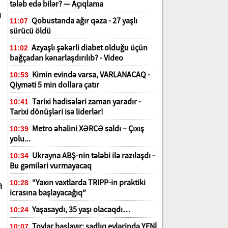
tələb edə bilər? — Açıqlama
n
Qobustanda ağır qəza - 27 yaşlı
11:07
sürücü öldü
Azyaşlı şəkərli diabet olduğu üçün
11:02
bağçadan kənarlaşdırılıb? - Video
Kimin evində varsa, VARLANACAQ -
10:53
Qiyməti 5 min dollara çatır
Tarixi hadisələri zaman yaradır -
10:41
Tarixi dönüşləri isə liderlər!
Metro əhalini XƏRCƏ saldı – Çıxış
10:39
yolu...
Ukrayna ABŞ-nin tələbi ilə razılaşdı -
10:34
Bu gəmiləri vurmayacaq
“Yaxın vaxtlarda TRIPP-in praktiki
a
10:28
icrasına başlayacağıq”
Yaşasaydı, 35 yaşı olacaqdı…
10:24
Toylar başlayır: şadlıq evlərində YENİ
10:07