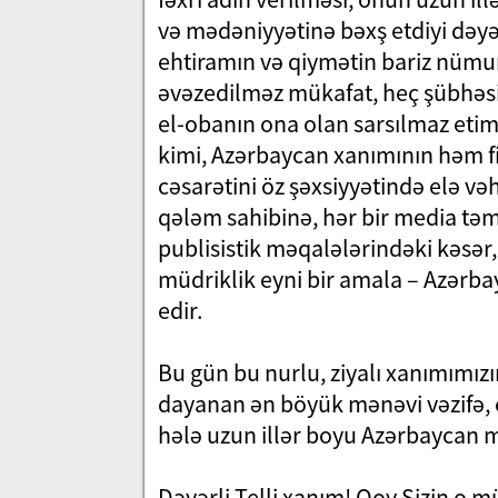
və mədəniyyətinə bəxş etdiyi dəyər
ehtiramın və qiymətin bariz nümun
əvəzedilməz mükafat, heç şübhəsi
el-obanın ona olan sarsılmaz etimad
kimi, Azərbaycan xanımının həm fit
cəsarətini öz şəxsiyyətində elə və
qələm sahibinə, hər bir media təm
publisistik məqalələrindəki kəsər, 
müdriklik eyni bir amala – Azərba
edir.
Bu gün bu nurlu, ziyalı xanımım
dayanan ən böyük mənəvi vəzifə, o
hələ uzun illər boyu Azərbaycan 
Dəyərli Telli xanım! Qoy Sizin o mü