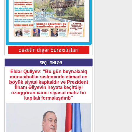
i
qəzetin digər buraxılışları
SEÇILƏNLƏR
Eldar Quliyev: “Bu gün beynəlxalq
münasibətlər sistemində etimad ən
böyük siyasi kapitaldır və Prezident
İlham Əliyevin həyata keçirdiyi
uzaqgörən xarici siyasət məhz bu
kapitalı formalaşdırıb”