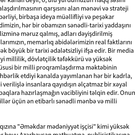
laşdırılmasının qarşısını alan mənəvi və strateji
bərliyi, birbaşa ideya müəllifliyi və peşəkar
dimizin, hər bir obamızın sənədli-tarixi yaddaşını
izminə məruz qalmış, adları dəyişdirilmiş
arımızın, memarlıq abidələrimizin real faktlarını
k böyük bir tarixi ədalətsizliyi ifşa edir. Bir media
i millilik, dövlətçilik təfəkkürü və yüksək
üsusi bir milli proqramlaşdırma məktəbinin
hbərlik etdiyi kanalda yayımlanan hər bir kadrla,
ii verilişlə insanlara qayıdışın əlçatmaz bir xəyal
aqlara hazırlaşmağın vacibliyini təlqin edir. Onu
llər üçün ən etibarlı sənədli mənbə və milli
 qızına "Əməkdar mədəniyyət işçisi" kimi yüksək
lər boyu Azərbaycan mətbuatına, publisistikasına