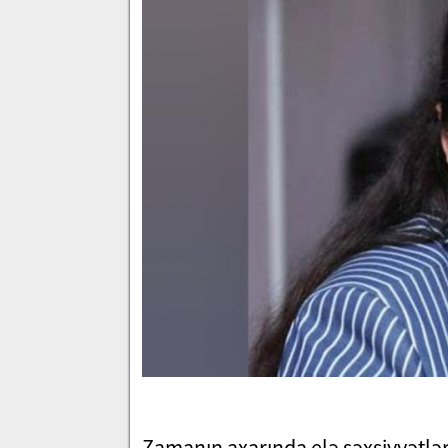
Zamanın axarında elə şəxsiyyətlər 