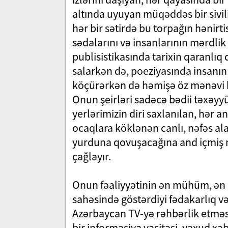
altında uyuyan müqəddəs bir sivil
hər bir sətirdə bu torpağın hənirt
sədalarını və insanlarının mərdl
publisistikasında tarixin qaranlıq q
salarkən də, poeziyasında insanın d
köçürərkən də həmişə öz mənəvi k
Onun şeirləri sadəcə bədii təxəyyül
yerlərimizin diri saxlanılan, hər 
ocaqlara köklənən canlı, nəfəs ala
yurduna qovuşacağına and içmiş m
çağlayır.
Onun fəaliyyətinin ən mühüm, ən p
sahəsində göstərdiyi fədakarlıq v
Azərbaycan TV-yə rəhbərlik etməsi
bir informasiya vasitəsi, yaxud xə