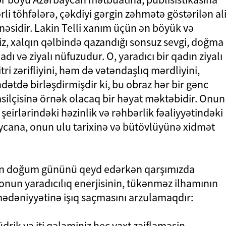
li töhfələrə, çəkdiyi gərgin zəhmətə göstərilən al
əsidir. Lakin Telli xanım üçün ən böyük və
z, xalqın qəlbində qazandığı sonsuz sevgi, doğma
ı və ziyalı nüfuzudur. O, yaradıcı bir qadın ziyalı
ri zərifliyini, həm də vətəndaşlıq mərdliyini,
hdətdə birləşdirmişdir ki, bu obraz hər bir gənc
silçisinə örnək olacaq bir həyat məktəbidir. Onun
şeirlərindəki həzinlik və rəhbərlik fəaliyyətindəki
ycana, onun ulu tarixinə və bütövlüyünə xidmət
ızın doğum gününü qeyd edərkən qarşımızda
nun yaradıcılıq enerjisinin, tükənməz ilhamının
mədəniyyətinə işıq saçmasını arzulamaqdır:
drik və iti qələminiz heç vaxt zəifləməsin,