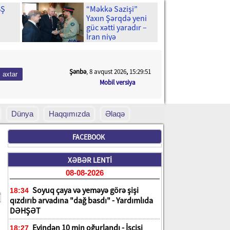
BŞ
“Məkkə Sazişi”
Yaxın Şərqdə yeni
güc xətti yaradır –
İran niyə
un
narahatdır?
n bir
Şənbə
, 8 avqust 2026
,
15:29:52
Mobil versiya
Dünya
Haqqımızda
Əlaqə
FACEBOOK
XƏBƏR LENTİ
08-08-2026
Soyuq çaya və yeməyə görə şişi
18:34
qızdırıb arvadına "dağ basdı" - Yardımlıda
DƏHŞƏT
Evindən 10 min oğurlandı - İşçisi
18:27