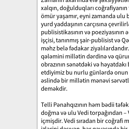
xalqın, doğulduqları coğrafiyanın t
ömür yaşamır, eyni zamanda ulu bi
yurd yaddaşının carçısına çevrili
publisistikasının və poeziyasının 
işçisi, tanınmış şair-publisist və 
məhz belə fədakar ziyalılardandı
qələmini millətin dərdinə və qüru
obrazının sənətdəki və həyatdak
etdiyimiz bu nurlu günlərdə onun 
əslində bir millətin mənəvi sərvət
deməkdir.
Telli Pənahqızının həm bədii təfə
doğma və ulu Vedi torpağından – 
içmişdir. Vedi sıradan bir coğrafi 
izlərini daşıyan, hər qayasında bir