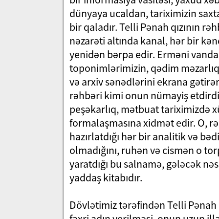
dünyaya ucaldan, tariximizin saxta
bir qaladır. Telli Pənah qızının rəh
nəzarəti altında kanal, hər bir kən
yenidən bərpa edir. Erməni vandal
toponimlərimizin, qədim məzarlıql
və arxiv sənədlərini ekrana gətirərə
rəhbəri kimi onun nümayiş etdirdiy
peşəkarlıq, mətbuat tariximizdə x
formalaşmasına xidmət edir. O, rə
hazırlatdığı hər bir analitik və bəd
olmadığını, ruhən və cismən o torp
yaratdığı bu salnamə, gələcək nəsi
yaddaş kitabıdır.
Dövlətimiz tərəfindən Telli Pənah
fəxri adın verilməsi, onun uzun il