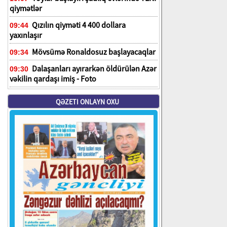
qiymətlər
Qızılın qiyməti 4 400 dollara
09:44
yaxınlaşır
Mövsümə Ronaldosuz başlayacaqlar
09:34
Dalaşanları ayırarkən öldürülən Azər
09:30
vəkilin qardaşı imiş - Foto
QƏZETI ONLAYN OXU
n