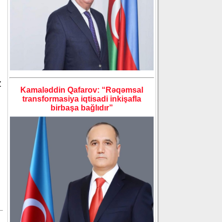
z
Kamaləddin Qafarov: “Rəqəmsal
transformasiya iqtisadi inkişafla
birbaşa bağlıdır”