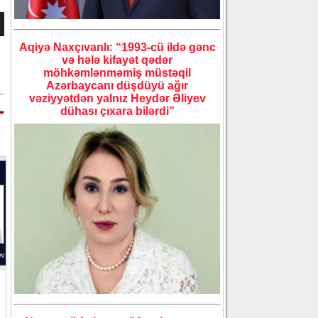
Aqiyə Naxçıvanlı: “1993-cü ildə gənc
və hələ kifayət qədər
möhkəmlənməmiş müstəqil
Azərbaycanı düşdüyü ağır
vəziyyətdən yalnız Heydər Əliyev
dühası çıxara bilərdi”