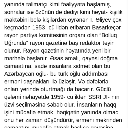
yanında təlimatçı kimi fəaliyyətə başlamış,
sonralar isə özünün də dediyi kimi həyat- kişilik
məktəbini belə kişilərdən öyrənən İ. Əliyev çox
keçmədən 1953- cü ildən etibarən Basarkeçər
rayon partiya komitəsinin orqanı olan “Bolluq
Uğrunda” rayon qəzetinə baş redaktor təyin
olunur. Rayon qəzetinin həyatında yeni bir
mərhələ başlanır. Əsas amalı, qayəsi doğma
camaatına, sadə insanlara xidmət olan bu
Azərbaycan oğlu- bu türk oğlu addımbaşı
erməni daşnakları ilə üzləşir. Və dəfələrlə
onları yerində oturtmağı da bacarır. Güclü
qələmi nəhayətdə 1959- cu ildən SSRİ Jİ- nın
üzvi seçilməsinə səbəb olur. İnsanların haqq
işini müdafiə etmək, həqiqətin yanında olmaq
onu hər zaman düşündürür, erməni məkrindən
camaatını müdafiə etmək başlıca qayəsinə