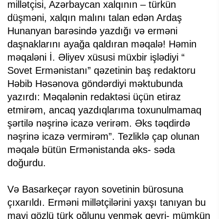
millətçisi, Azərbaycan xalqının – türkün
düşməni, xalqın malını talan edən Ardaş
Hunanyan barəsində yazdığı və erməni
daşnaklarını ayağa qaldıran məqalə! Həmin
məqaləni İ. Əliyev xüsusi müxbir işlədiyi “
Sovet Ermənistanı” qəzetinin baş redaktoru
Həbib Həsənova göndərdiyi məktubunda
yazırdı: Məqalənin redaktəsi üçün etiraz
etmirəm, ancaq yazdıqlarıma toxunulmamaq
şərtilə nəşrinə icazə verirəm. Əks təqdirdə
nəşrinə icazə vermirəm”. Tezliklə çap olunan
məqalə bütün Ermənistanda əks- səda
doğurdu.
Və Basarkeçər rayon sovetinin bürosuna
çıxarıldı. Erməni millətçilərini yaxşı tanıyan bu
mavi gözlü türk oğlunu yenmək qeyri- mümkün