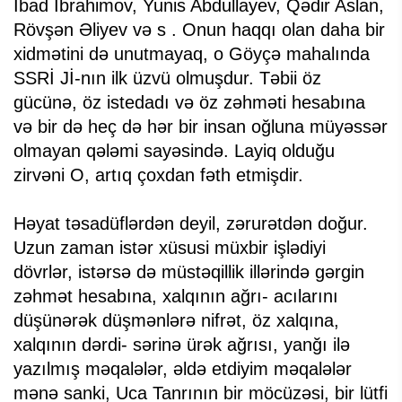
İbad İbrahimov, Yunis Abdullayev, Qədir Aslan,
Rövşən Əliyev və s . Onun haqqı olan daha bir
xidmətini də unutmayaq, o Göyçə mahalında
SSRİ Jİ-nın ilk üzvü olmuşdur. Təbii öz
gücünə, öz istedadı və öz zəhməti hesabına
və bir də heç də hər bir insan oğluna müyəssər
olmayan qələmi sayəsində. Layiq olduğu
zirvəni O, artıq çoxdan fəth etmişdir.
Həyat təsadüflərdən deyil, zərurətdən doğur.
Uzun zaman istər xüsusi müxbir işlədiyi
dövrlər, istərsə də müstəqillik illərində gərgin
zəhmət hesabına, xalqının ağrı- acılarını
düşünərək düşmənlərə nifrət, öz xalqına,
xalqının dərdi- sərinə ürək ağrısı, yanğı ilə
yazılmış məqalələr, əldə etdiyim məqalələr
mənə sanki, Uca Tanrının bir möcüzəsi, bir lütfi