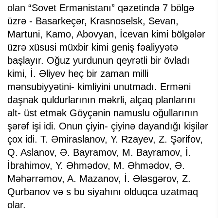
olan “Sovet Ermənistanı” qəzetində 7 bölgə
üzrə - Basarkeçər, Krasnoselsk, Sevan,
Martuni, Kamo, Abovyan, İcevan kimi bölgələr
üzrə xüsusi müxbir kimi geniş fəaliyyətə
başlayır. Oğuz yurdunun qeyrətli bir övladı
kimi, İ. Əliyev heç bir zaman milli
mənsubiyyətini- kimliyini unutmadı. Erməni
daşnak quldurlarının məkrli, alçaq planlarını
alt- üst etmək Göyçənin namuslu oğullarının
şərəf işi idi. Onun çiyin- çiyinə dayandığı kişilər
çox idi. T. Əmiraslanov, Y. Rzayev, Z. Şərifov,
Q. Aslanov, Ə. Bayramov, M. Bayramov, İ.
İbrahimov, Y. Əhmədov, M. Əhmədov, Ə.
Məhərrəmov, A. Mazanov, İ. Ələsgərov, Z.
Qurbanov və s bu siyahını olduqca uzatmaq
olar.