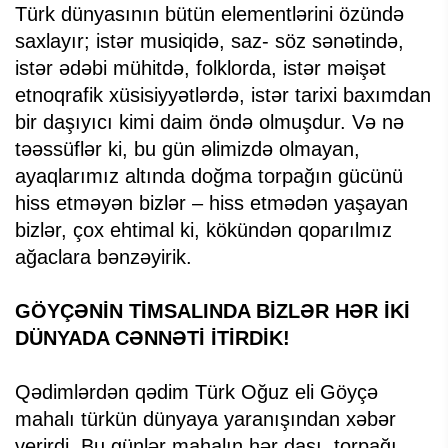
Türk dünyasının bütün elementlərini özündə
saxlayır; istər musiqidə, saz- söz sənətində,
istər ədəbi mühitdə, folklorda, istər məişət
etnoqrafik xüsisiyyətlərdə, istər tarixi baxımdan
bir daşıyıcı kimi daim öndə olmuşdur. Və nə
təəssüflər ki, bu gün əlimizdə olmayan,
ayaqlarımız altında doğma torpağın gücünü
hiss etməyən bizlər – hiss etmədən yaşayan
bizlər, çox ehtimal ki, kökündən qoparılmız
ağaclara bənzəyirik.
GÖYÇƏNİN TİMSALINDA BİZLƏR HƏR İKİ
DÜNYADA CƏNNƏTİ İTİRDİK!
Qədimlərdən qədim Türk Oğuz eli Göyçə
mahalı türkün dünyaya yaranışından xəbər
verirdi. Bu günlər mahalın hər daşı, torpağı,