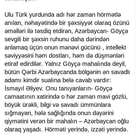
Ulu Türk yurdunda adı hər zaman hörmətlə
anılan, nəhayətində bir şəxsiyyət olaraq özünü
əməlləri ilə təsdiq etdirən, Azərbaycan- Göyçə
sevgili bir şəxsin ruhunu daha dərindən
anlamaq üçün onun mənəvi gücünü , intellekt
səviyyəsini həm dostları, həm də düşmənləri
etiraf edirdilər. Yalnız Göyçə mahalında deyil,
bütün Qərbi Azərbaycanda bölgənin ən savadlı
adamı kimdir sualına belə cavab vardır:
İsmayıl Əliyev. Onu tanıyanların- Göyçə
camaatının xatirində o hər zaman mavi gözlü,
böyük ürəkli, bilgi və savadı ümmünlara
sığmayan, hələ sağlığında onun dəyərini
qiymətini verən bir mahalın – Azərbaycan oğlu
olaraq yaşadı. Hörməti yerində, izzəti yerində.