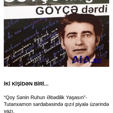
İKİ KİŞİDƏN BİRİ...
“Qoy Sənin Ruhun Əbədilik Yaşasın”-
Tutanxamon sərdabəsində qızıl piyalə üzərində
yazı.