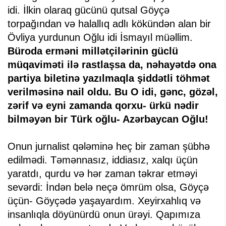
idi. İlkin olaraq gücünü qutsal Göyçə
torpağından və halallıq adlı kökündən alan bir
Övliya yurdunun Oğlu idi İsmayıl müəllim.
Büroda erməni millətçilərinin güclü
müqaviməti ilə rastlaşsa da, nəhayətdə ona
partiya biletinə yazılmaqla şiddətli töhmət
verilməsinə nail oldu. Bu O idi, gənc, gözəl,
zərif və eyni zamanda qorxu- ürkü nədir
bilməyən bir Türk oğlu- Azərbaycan Oğlu!
Onun jurnalist qələminə heç bir zaman şübhə
edilmədi. Təmənnasız, iddiasız, xalqı üçün
yaratdı, qurdu və hər zaman təkrar etməyi
sevərdi: İndən belə neçə ömrüm olsa, Göyçə
üçün- Göyçədə yaşayardım. Xeyirxahlıq və
insanlıqla döyünürdü onun ürəyi. Qapımıza