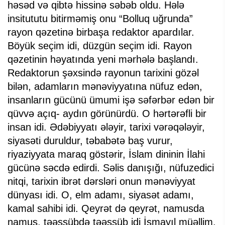
həsəd və qibtə hissinə səbəb oldu. Hələ
insitututu bitirməmiş onu “Bolluq uğrunda”
rayon qəzetinə birbaşa redaktor apardılar.
Böyük seçim idi, düzgün seçim idi. Rayon
qəzetinin həyatında yeni mərhələ başlandı.
Redaktorun şəxsində rayonun tarixini gözəl
bilən, adamların mənəviyyatına nüfuz edən,
insanların gücünü ümumi işə səfərbər edən bir
qüvvə açıq- aydın görünürdü. O hərtərəfli bir
insan idi. Ədəbiyyatı ələyir, tarixi vərəqələyir,
siyasəti duruldur, təbabətə baş vurur,
riyaziyyata maraq göstərir, İslam dininin İlahi
gücünə səcdə edirdi. Səlis danışığı, nüfuzedici
nitqi, tarixin ibrət dərsləri onun mənəviyyat
dünyası idi. O, elm adamı, siyasət adamı,
kamal sahibi idi. Qeyrət də qeyrət, namusda
namus, təəssübdə təəssüb idi İsmayıl müəllim.