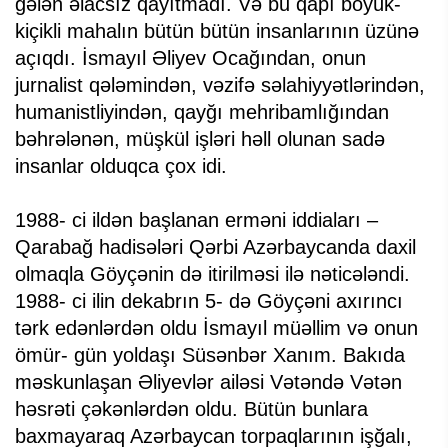
gələn əlacsız qayıtmadı. Və bu qapı böyük-
kiçikli mahalın bütün bütün insanlarının üzünə
açıqdı. İsmayıl Əliyev Ocağından, onun
jurnalist qələmindən, vəzifə səlahiyyətlərindən,
humanistliyindən, qayğı mehribamlığından
bəhrələnən, müşkül işləri həll olunan sadə
insanlar olduqca çox idi.
1988- ci ildən başlanan erməni iddiaları –
Qarabağ hadisələri Qərbi Azərbaycanda daxil
olmaqla Göyçənin də itirilməsi ilə nəticələndi.
1988- ci ilin dekabrın 5- də Göyçəni axırıncı
tərk edənlərdən oldu İsmayıl müəllim və onun
ömür- gün yoldaşı Süsənbər Xanım. Bakıda
məskunlaşan Əliyevlər ailəsi Vətəndə Vətən
həsrəti çəkənlərdən oldu. Bütün bunlara
baxmayaraq Azərbaycan torpaqlarının işğalı,