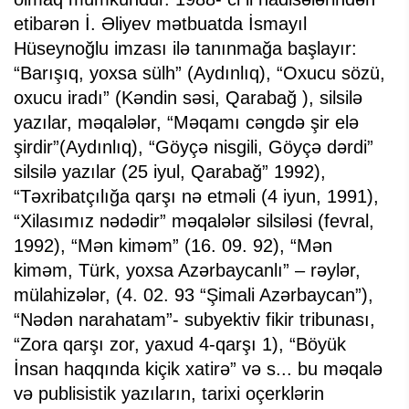
etibarən İ. Əliyev mətbuatda İsmayıl
Hüseynoğlu imzası ilə tanınmağa başlayır:
“Barışıq, yoxsa sülh” (Aydınlıq), “Oxucu sözü,
oxucu iradı” (Kəndin səsi, Qarabağ ), silsilə
yazılar, məqalələr, “Məqamı cəngdə şir elə
şirdir”(Aydınlıq), “Göyçə nisgili, Göyçə dərdi”
silsilə yazılar (25 iyul, Qarabağ” 1992),
“Təxribatçılığa qarşı nə etməli (4 iyun, 1991),
“Xilasımız nədədir” məqalələr silsiləsi (fevral,
1992), “Mən kiməm” (16. 09. 92), “Mən
kiməm, Türk, yoxsa Azərbaycanlı” – rəylər,
mülahizələr, (4. 02. 93 “Şimali Azərbaycan”),
“Nədən narahatam”- subyektiv fikir tribunası,
“Zora qarşı zor, yaxud 4-qarşı 1), “Böyük
İnsan haqqında kiçik xatirə” və s... bu məqalə
və publisistik yazıların, tarixi oçerklərin