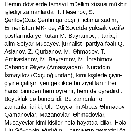
Həmin dövrlərdə İsmayıl müəllim xüsusi müxbir
işlədiyi zamanlarda H. Həsənov, S.
Şərifov(Əziz Şərifin qardaşı ), ictimai xadim,
Ermənistan MK- də, Ali Sovetdə yüksək vəzifə
postlarında yer tutan M. Bayramov, , tarixçi
alim Səfyar Musayev, jurnalist- partiya fəalı Q.
Aslanov, Z. Qurbanov, M. Əhmədov, T.
Əmiraslanov, M. Bayramov, M. İbrahimov,
Cahangir Əliyev (Amasiyadan), Nurəddin
İsmayılov (Oxçuoğlundan), kimi kişilərlə çiyin-
çiyinə çalışır, yeri gəldikcə bu ziyalıların hər
hansı birindən həm öyrənir, həm də öyrədirdi.
Böyüklük də bunda idi. Bu zamanlar o
zamanlar idi ki, Ulu Göyçənin Abbas Əhmədov,
Qamanovlar, Mazanovlar, Əhmədovlar,
Musayevlər kimi kişilər hələ həyatda idilər. Hələ
Ulu Göyçənin ağırlığını - camaatın qeyrətini öz