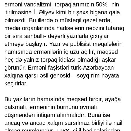
erməni vandalizmi, torpaqlarımızın 50%- nin
itirilməsinə İ. Əliyev kimi bir şəxs biganə qala
bilməzdi. Bu illərdə o müstəqil qəzetlərdə,
media orqanlarında hadisələrin nəbzini tutaraq
bir sıra sanballı- dəyərli yazılarla çıxışlar
etməyə başlayır. Yazı və publisist məqalələrin
hamısında ermənilərin iç üzü açılır, məqsəd
heç də yalnız torpaq iddiası olmadığı aşkar
görünür. Erməni faşistləri türk-Azərbaycan
xalqına qarşı əsil genosid – soyqırım həyata
keçirirlər.
Bu yazıların hamısında məqsəd birdir, ayağa
qalxmalı, erməninin burnunu ovmalı,
düşməndən intiqam alınmalıdır. Buna isə
ancaq və ancaq xalqın sarsılmaz birliyi ilə nail
olmaq mümkündür. 1988- ci il hadisələrindən