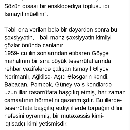
Sözün qısası bir ensklopediya toplusu idi
İsmayıl müəllim”.
Təbii ona verilən belə bir dəyərdən sonra bu
şəxsiyyətin, - bəli məhz şəxsiyyətin kimliyi
gözlər önündə canlanır.
1959- cu ilin sonlarından etibarən Göyçə
mahalının bir sıra böyük təsərrüfatlarında
rəhbər vəzifələrdə çalışan İsmayıl Əliyev
Nərimanlı, Ağkilsə- Aşıq Ələsgərin kəndi,
Babacan, Pəmbək, Güney və s kəndlərdə
uzun illər təsərrüfata başçılıq etmiş, hər zaman
camaatının hörmətini qazanmışdır. Bu illərdə-
təsərrüfata başçılıq etdiyi illərdə torpağın dilini,
nəfəsini öyrənmiş, bir mütəxəssis kimi-
iqtisadçı kimi yetişmişdir.