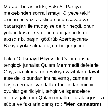
Maraqlı burası idi ki, Bakı Ali Partiya
məktəbindən sonra İsmayıl Əliyevə təklif
olunan bu vəzifə əslində onun savad və
bacarıqları ilə müqayisə də bir heçdi, onun
yolunu kəsmək və onu da digərləri kimi
sıxışdırıb, başını götürüb Azərbaycana-
Bakıya yola salmaq üçün bir qurğu idi.
Lakin O, İsmayıl Əliyev idi. Qələm dostu,
tənqidçi- jurnalist Qulam Məmmədli dəfələrlə
Göyçədə olmuş, onu Bakıya vəzifələrə dəvət
etsə də, o bundan imtina etmiş, camaatın
başına erməni vandalları tərəfindən minbir
oyunlar gətirildiyini, təhqir və işgəncələrə
məruz qaldığını Qulam müəllimə ürək ağrısı ilə
sübut və faktlarla danışırdı:
“Mən camaatımı