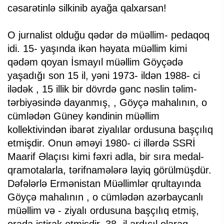
cəsarətinlə silkinib ayağa qalxarsan!
O jurnalist olduğu qədər də müəllim- pedaqoq
idi. 15- yaşında ikən həyata müəllim kimi
qədəm qoyan İsmayıl müəllim Göyçədə
yaşadığı son 15 il, yəni 1973- ildən 1988- ci
ilədək , 15 illik bir dövrdə gənc nəslin təlim-
tərbiyəsində dayanmış, , Göyçə mahalının, o
cümlədən Güney kəndinin müəllim
kollektivindən ibarət ziyalılar ordusuna başçılıq
etmişdir. Onun əməyi 1980- ci illərdə SSRİ
Maarif Əlaçısı kimi fəxri adla, bir sıra medal-
qramotalarla, tərifnamələrə layiq görülmüşdür.
Dəfələrlə Ermənistan Müəllimlər qrultayında
Göyçə mahalının , o cümlədən azərbaycanlı
müəllim və - ziyalı ordusuna başçılıq etmiş,
orada iştirak etmişdir. 38- il ardıcıl olaraq