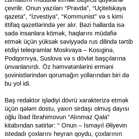
çevrilir. Onun yazıları “Pravda”, “Uçitelskaya
qazeta”, “İzvestiya”, “Kommunist” və s kimi
ittifaq qəzetlərində yer alır. Bəzi hallarda isə
sadə insanlara kömək, haqlarını müdafiə
etmək üçün yüksək səviyyədə rus dilində tərtib
etdiyi teleqramlar Moskvaya – Kosıginə,
Podqornıya, Suslova və s dövlət başçılarına
ünvanlanırdı. Öz həmvətənlərini erməni
şovinistlərindən qorumağın yollarından biri də
bu yol idi.
Baş redaktor işlədiyi dövrü xarakterizə etmək
üçün qələm dostu, yaxın sirdaşı olmuş dayısı
oğlu İbad İbrahimovun “Alınmaz Qala”
kitabından sətirlər: “ Onun – İsmayıl Əliyevin
istedadı çoxlarını heyran qoydu, çoxlarının