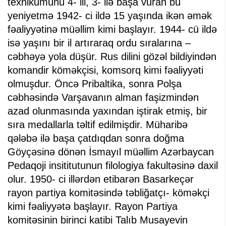
texnikumunu 4- ili, 3- ilə başa vuran bu
yeniyetmə 1942- ci ildə 15 yaşında ikən əmək
fəaliyyətinə müəllim kimi başlayır. 1944- cü ildə
isə yaşını bir il artıraraq ordu sıralarına –
cəbhəyə yola düşür. Rus dilini gözəl bildiyindən
komandir köməkçisi, komsorq kimi fəaliyyəti
olmuşdur. Öncə Pribaltika, sonra Polşa
cəbhəsində Varşavanın alman faşizmindən
azad olunmasında yaxından iştirak etmiş, bir
sıra medallarla təltif edilmişdir. Müharibə
qələbə ilə başa çatdıqdan sonra doğma
Göyçəsinə dönən İsmayıl müəllim Azərbaycan
Pedaqoji insititutunun filologiya fakultəsinə daxil
olur. 1950- ci illərdən etibarən Basarkeçər
rayon partiya komitəsində təbliğatçı- köməkçi
kimi fəaliyyətə başlayır. Rayon Partiya
komitəsinin birinci katibi Talıb Musayevin