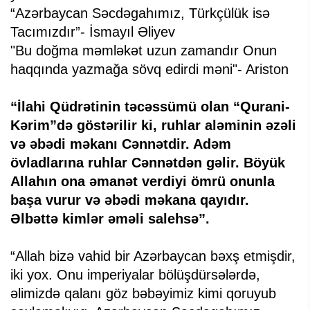
“Azərbaycan Səcdəgahımız, Türkçülük isə
Tacımızdır”- İsmayıl Əliyev
"Bu doğma məmləkət uzun zamandır Onun
haqqında yazmağa sövq edirdi məni"- Ariston
“İlahi Qüdrətinin təcəssümü olan “Qurani-
Kərim”də göstərilir ki, ruhlar aləminin əzəli
və əbədi məkanı Cənnətdir. Adəm
övladlarına ruhlar Cənnətdən gəlir. Böyük
Allahın ona əmanət verdiyi ömrü onunla
başa vurur və əbədi məkana qayıdır.
Əlbəttə kimlər əməli salehsə”.
“Allah bizə vahid bir Azərbaycan bəxş etmişdir,
iki yox. Onu imperiyalar bölüşdürsələrdə,
əlimizdə qalanı göz bəbəyimiz kimi qoruyub