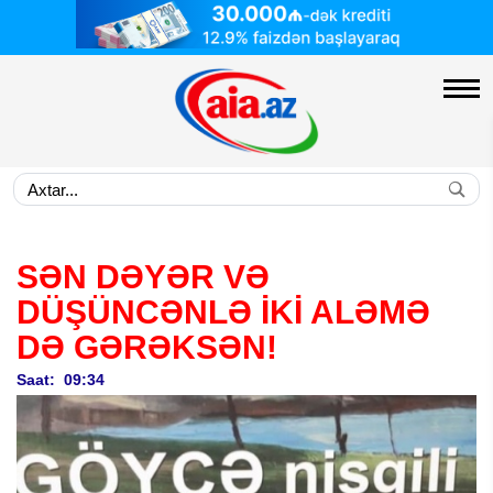
SƏN DƏYƏR VƏ
DÜŞÜNCƏNLƏ İKİ ALƏMƏ
DƏ GƏRƏKSƏN!
Saat: 09:34