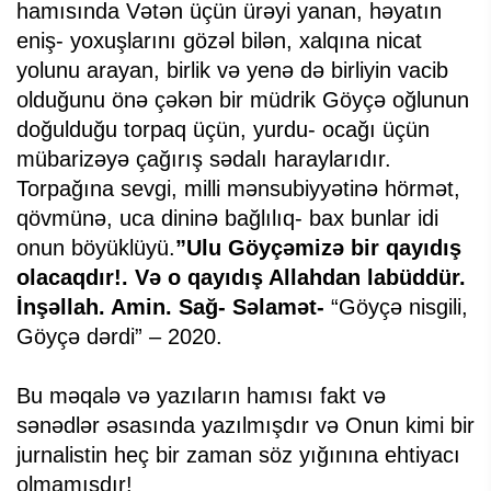
hamısında Vətən üçün ürəyi yanan, həyatın
eniş- yoxuşlarını gözəl bilən, xalqına nicat
yolunu arayan, birlik və yenə də birliyin vacib
olduğunu önə çəkən bir müdrik Göyçə oğlunun
doğulduğu torpaq üçün, yurdu- ocağı üçün
mübarizəyə çağırış sədalı haraylarıdır.
Torpağına sevgi, milli mənsubiyyətinə hörmət,
qövmünə, uca dininə bağlılıq- bax bunlar idi
onun böyüklüyü.
”Ulu Göyçəmizə bir qayıdış
olacaqdır!. Və o qayıdış Allahdan labüddür.
İnşəllah. Amin. Sağ- Səlamət-
“Göyçə nisgili,
Göyçə dərdi” – 2020.
Bu məqalə və yazıların hamısı fakt və
sənədlər əsasında yazılmışdır və Onun kimi bir
jurnalistin heç bir zaman söz yığınına ehtiyacı
olmamışdır!