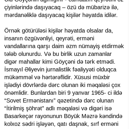
çiyinlərində daşıyacaq – özü də mübarizə ilə,
mərdanəliklə daşıyacaq kişilər həyatda idilər.
Örnək götürüləsi kişilər həyatda olsalar da,
insanın özgüvənliyi, qeyrəti, erməni
vandallarına qarşı daim əzm nümayiş etdirmək
tələb olunurdu. Və bu birlik uzun zamanlar
digər mahallar kimi Göyçəni də tərk etmədi.
İsmayıl Əliyevin jurnalistlik fəaliyyəti olduqca
mükəmməl və hərtərəflidir. Xüsusi müxbir
işlədiyi dövrlərdə dərc olunan iki məqaləsi çox
önəmlidir. Bunlardan biri 9 yanvar 1965- ci ildə
“Sovet Ermənistanı” qəzetində dərc olunan
“İtirilmiş şöhrət” adlı məqaləsi və digəri isə
Basarkeçər rayonunun Böyük Məzrə kəndində
kolxoz sədri işləyən, qatı daşnak, sırf erməni