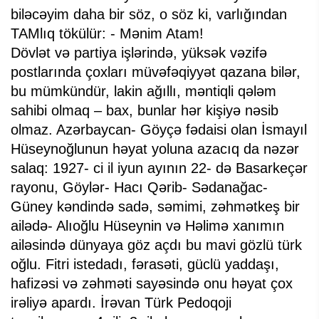
biləcəyim daha bir söz, o söz ki, varlığından
TAMlıq tökülür: - Mənim Atam!
Dövlət və partiya işlərində, yüksək vəzifə
postlarında çoxları müvəfəqiyyət qazana bilər,
bu mümkündür, lakin ağıllı, məntiqli qələm
sahibi olmaq – bax, bunlar hər kişiyə nəsib
olmaz. Azərbaycan- Göyçə fədaisi olan İsmayıl
Hüseynoğlunun həyat yoluna azacıq da nəzər
salaq: 1927- ci il iyun ayının 22- də Basarkeçər
rayonu, Göylər- Hacı Qərib- Sədanağac-
Güney kəndində sadə, səmimi, zəhmətkeş bir
ailədə- Alıoğlu Hüseynin və Həlimə xanımın
ailəsində dünyaya göz açdı bu mavi gözlü türk
oğlu. Fitri istedadı, fərasəti, güclü yaddaşı,
hafizəsi və zəhməti sayəsində onu həyat çox
irəliyə apardı. İrəvan Türk Pedoqoji