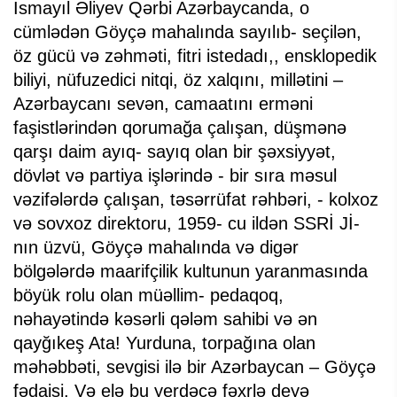
İsmayıl Əliyev Qərbi Azərbaycanda, o
cümlədən Göyçə mahalında sayılıb- seçilən,
öz gücü və zəhməti, fitri istedadı,, ensklopedik
biliyi, nüfuzedici nitqi, öz xalqını, millətini –
Azərbaycanı sevən, camaatını erməni
faşistlərindən qorumağa çalışan, düşmənə
qarşı daim ayıq- sayıq olan bir şəxsiyyət,
dövlət və partiya işlərində - bir sıra məsul
vəzifələrdə çalışan, təsərrüfat rəhbəri, - kolxoz
və sovxoz direktoru, 1959- cu ildən SSRİ Jİ-
nın üzvü, Göyçə mahalında və digər
bölgələrdə maarifçilik kultunun yaranmasında
böyük rolu olan müəllim- pedaqoq,
nəhayətində kəsərli qələm sahibi və ən
qayğıkeş Ata! Yurduna, torpağına olan
məhəbbəti, sevgisi ilə bir Azərbaycan – Göyçə
fədaisi. Və elə bu yerdəcə fəxrlə deyə