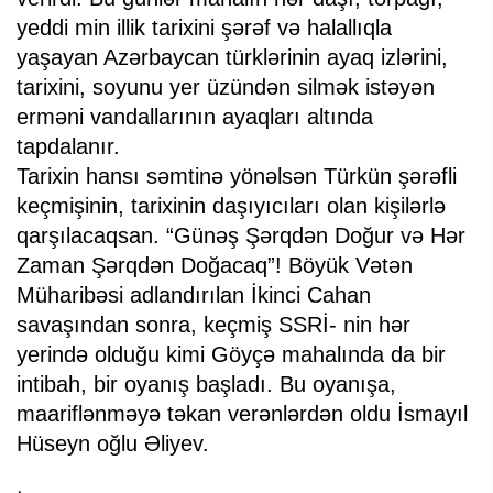
yeddi min illik tarixini şərəf və halallıqla
yaşayan Azərbaycan türklərinin ayaq izlərini,
tarixini, soyunu yer üzündən silmək istəyən
erməni vandallarının ayaqları altında
tapdalanır.
Tarixin hansı səmtinə yönəlsən Türkün şərəfli
keçmişinin, tarixinin daşıyıcıları olan kişilərlə
qarşılacaqsan. “Günəş Şərqdən Doğur və Hər
Zaman Şərqdən Doğacaq”! Böyük Vətən
Müharibəsi adlandırılan İkinci Cahan
savaşından sonra, keçmiş SSRİ- nin hər
yerində olduğu kimi Göyçə mahalında da bir
intibah, bir oyanış başladı. Bu oyanışa,
maariflənməyə təkan verənlərdən oldu İsmayıl
Hüseyn oğlu Əliyev.