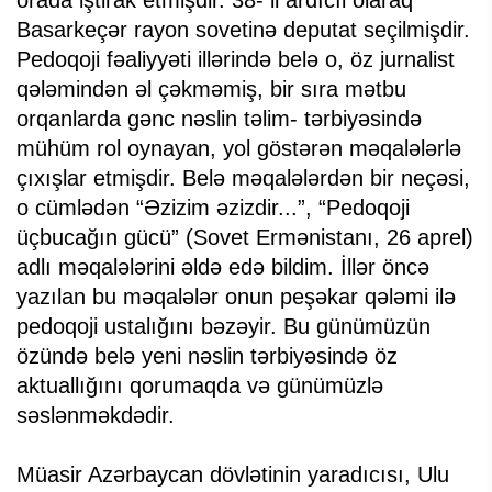
Basarkeçər rayon sovetinə deputat seçilmişdir.
Pedoqoji fəaliyyəti illərində belə o, öz jurnalist
qələmindən əl çəkməmiş, bir sıra mətbu
orqanlarda gənc nəslin təlim- tərbiyəsində
mühüm rol oynayan, yol göstərən məqalələrlə
çıxışlar etmişdir. Belə məqalələrdən bir neçəsi,
o cümlədən “Əzizim əzizdir...”, “Pedoqoji
üçbucağın gücü” (Sovet Ermənistanı, 26 aprel)
adlı məqalələrini əldə edə bildim. İllər öncə
yazılan bu məqalələr onun peşəkar qələmi ilə
pedoqoji ustalığını bəzəyir. Bu günümüzün
özündə belə yeni nəslin tərbiyəsində öz
aktuallığını qorumaqda və günümüzlə
səslənməkdədir.
Müasir Azərbaycan dövlətinin yaradıcısı, Ulu