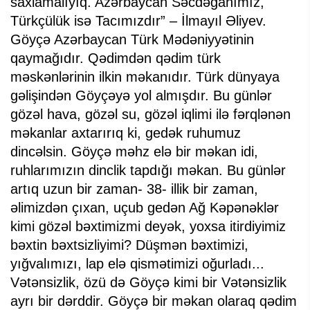
saxlamalıyıq. Azərbaycan Səcdəgahımız,
Türkçülük isə Tacımızdır” – İlmayıl Əliyev.
Göyçə Azərbaycan Türk Mədəniyyətinin
qaymağıdır. Qədimdən qədim türk
məskənlərinin ilkin məkanıdır. Türk dünyaya
gəlişindən Göyçəyə yol almışdır. Bu günlər
gözəl hava, gözəl su, gözəl iqlimi ilə fərqlənən
məkanlar axtarırıq ki, gedək ruhumuz
dincəlsin. Göyçə məhz elə bir məkan idi,
ruhlarımızın dinclik tapdığı məkan. Bu günlər
artıq uzun bir zaman- 38- illik bir zaman,
əlimizdən çıxan, uçub gedən Ağ Kəpənəklər
kimi gözəl bəxtimizmi deyək, yoxsa itirdiyimiz
bəxtin bəxtsizliyimi? Düşmən bəxtimizi,
yığvalımızı, lap elə qismətimizi oğurladı...
Vətənsizlik, özü də Göyçə kimi bir Vətənsizlik
ayrı bir dərddir. Göyçə bir məkan olaraq qədim