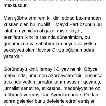
məxsusdur.
Mən şübhə etmirəm ki, dini etiqad baxımından
xristian olan bu müəllif – Maykl Hart özünün bu
kitabına yenidən əl gəzdirmiş olsaydı,
təsnifatın ikinci sırasında dünənimizin, bu
günümüzün və sabahımızın böyük və yetkin
şəxsiyyəti olan Heydər Əlirza oğlunun adını
yazardı “.
Göründüyü kimi, İsmayıl Əliyev nəinki Göyçə
mahalında, ümumən Azərbaycan fikir- düşüncə
tarixində yetkin jurnalistikanın əsasını qoymuş,
jurnalist sənətinə, etikasına, mədəniyyətinə öz
möhrünü vurmuş olan Aydınlardandır. Ondan
sonra gələnlər bunu dəfələrlə etiraf etmişlər.