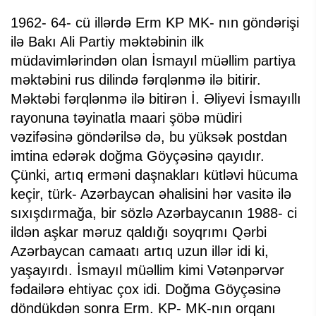
1962- 64- cü illərdə Erm KP MK- nın göndərişi
ilə Bakı Ali Partiy məktəbinin ilk
müdavimlərindən olan İsmayıl müəllim partiya
məktəbini rus dilində fərqlənmə ilə bitirir.
Məktəbi fərqlənmə ilə bitirən İ. Əliyevi İsmayıllı
rayonuna təyinatla maari şöbə müdiri
vəzifəsinə göndərilsə də, bu yüksək postdan
imtina edərək doğma Göyçəsinə qayıdır.
Çünki, artıq erməni daşnakları kütləvi hücuma
keçir, türk- Azərbaycan əhalisini hər vasitə ilə
sıxışdırmağa, bir sözlə Azərbaycanın 1988- ci
ildən aşkar məruz qaldığı soyqrımı Qərbi
Azərbaycan camaatı artıq uzun illər idi ki,
yaşayırdı. İsmayıl müəllim kimi Vətənpərvər
fədailərə ehtiyac çox idi. Doğma Göyçəsinə
döndükdən sonra Erm. KP- MK-nın orqanı