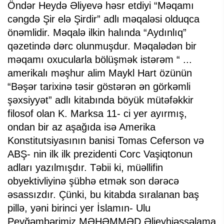
Öndər Heydə Əliyevə həsr etdiyi “Məqamı
cəngdə Şir elə Şirdir” adlı məqaləsi olduqca
önəmlidir. Məqalə ilkin halında “Aydınlıq”
qəzetində dərc olunmuşdur. Məqalədən bir
məqamı oxucularla bölüşmək istərəm “ ...
amerikalı məşhur alim Maykl Hart özünün
“Bəşər tarixinə təsir göstərən ən görkəmli
şəxsiyyət” adlı kitabında böyük mütəfəkkir
filosof olan K. Marksa 11- ci yer ayırmış,
ondan bir az aşağıda isə Amerika
Konstitutsiyasının banisi Tomas Ceferson və
ABŞ- nin ilk ilk prezidenti Corc Vaşiqtonun
adları yazılmışdır. Təbii ki, müəllifin
obyektivliyinə şübhə etmək son dərəcə
əsassızdır. Çünki, bu kitabda sıralanan baş
pillə, yəni birinci yer İslamın- Ulu
Peyğəmbərimiz MƏHƏMMƏD Əlieyhiəssəlama