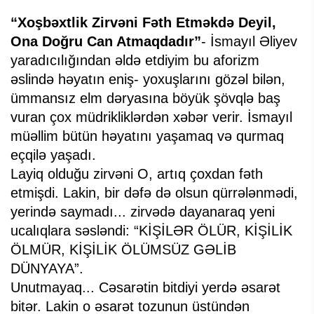
“Xoşbəxtlik Zirvəni Fəth Etməkdə Deyil,
Ona Doğru Can Atmaqdadır”
- İsmayıl Əliyev
yaradıcılığından əldə etdiyim bu aforizm
əslində həyatın eniş- yoxuşlarını gözəl bilən,
ümmansız elm dəryasına böyük şövqlə baş
vuran çox müdrikliklərdən xəbər verir. İsmayıl
müəllim bütün həyatını yaşamaq və qurmaq
eçqilə yaşadı.
Layiq olduğu zirvəni O, artıq çoxdan fəth
etmişdi. Lakin, bir dəfə də olsun qürrələnmədi,
yerində saymadı... zirvədə dayanaraq yeni
ucalıqlara səsləndi: “KİŞİLƏR ÖLÜR, KİŞİLİK
ÖLMÜR, KİŞİLİK ÖLÜMSÜZ GƏLİB
DÜNYAYA”.
Unutmayaq... Cəsarətin bitdiyi yerdə əsarət
bitər. Lakin o əsarət tozunun üstündən