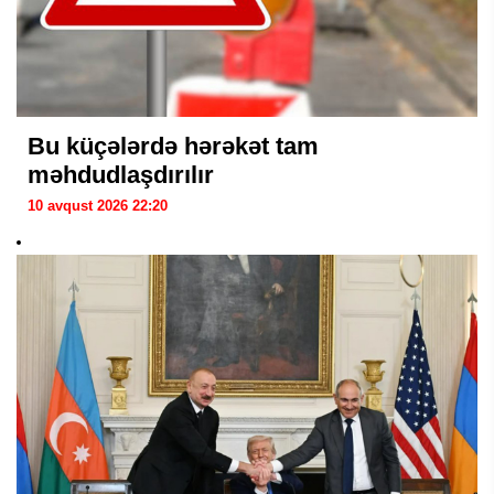
Bu küçələrdə hərəkət tam
məhdudlaşdırılır
10 avqust 2026 22:20