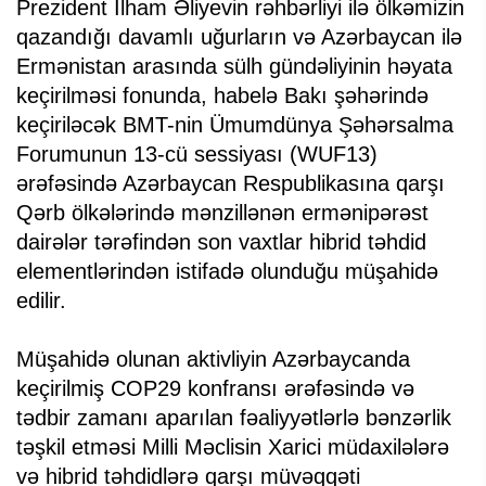
Prezident İlham Əliyevin rəhbərliyi ilə ölkəmizin
qazandığı davamlı uğurların və Azərbaycan ilə
Ermənistan arasında sülh gündəliyinin həyata
keçirilməsi fonunda, habelə Bakı şəhərində
keçiriləcək BMT-nin Ümumdünya Şəhərsalma
Forumunun 13-cü sessiyası (WUF13)
ərəfəsində Azərbaycan Respublikasına qarşı
Qərb ölkələrində mənzillənən ermənipərəst
dairələr tərəfindən son vaxtlar hibrid təhdid
elementlərindən istifadə olunduğu müşahidə
edilir.
Müşahidə olunan aktivliyin Azərbaycanda
keçirilmiş COP29 konfransı ərəfəsində və
tədbir zamanı aparılan fəaliyyətlərlə bənzərlik
təşkil etməsi Milli Məclisin Xarici müdaxilələrə
və hibrid təhdidlərə qarşı müvəqqəti