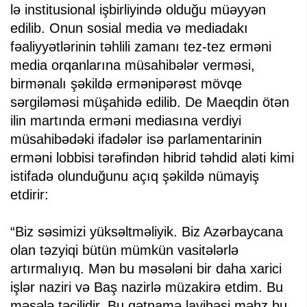
lə institusional işbirliyində olduğu müəyyən
edilib. Onun sosial media və mediadakı
fəaliyyətlərinin təhlili zamanı tez-tez erməni
media orqanlarına müsahibələr verməsi,
birmənalı şəkildə ermənipərəst mövqe
sərgiləməsi müşahidə edilib. De Maeqdin ötən
ilin martında erməni mediasına verdiyi
müsahibədəki ifadələr isə parlamentarinin
erməni lobbisi tərəfindən hibrid təhdid aləti kimi
istifadə olunduğunu açıq şəkildə nümayiş
etdirir:
“Biz səsimizi yüksəltməliyik. Biz Azərbaycana
olan təzyiqi bütün mümkün vasitələrlə
artırmalıyıq. Mən bu məsələni bir daha xarici
işlər naziri və Baş nazirlə müzakirə etdim. Bu
məsələ təcilidir. Bu qətnamə layihəsi məhz bu