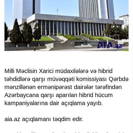
Milli Məclisin Xarici müdaxilələrə və hibrid
təhdidlərə qarşı müvəqqəti komissiyası Qərbdə
mənzillənən ermənipərəst dairələr tərəfindən
Azərbaycana qarşı aparılan hibrid hücum
kampaniyalarına dair açıqlama yayıb.
aia.az açıqlamanı təqdim edir.