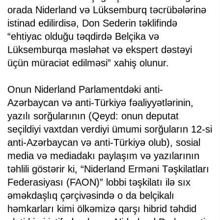
orada Niderland və Lüksemburq təcrübələrinə
istinad edilirdisə, Don Sederin təklifində
“ehtiyac olduğu təqdirdə Belçika və
Lüksemburqa məsləhət və ekspert dəstəyi
üçün müraciət edilməsi” xahiş olunur.
Onun Niderland Parlamentdəki anti-
Azərbaycan və anti-Türkiyə fəaliyyətlərinin,
yazılı sorğularının (Qeyd: onun deputat
seçildiyi vaxtdan verdiyi ümumi sorğuların 12-si
anti-Azərbaycan və anti-Türkiyə olub), sosial
media və mediadakı paylaşım və yazılarının
təhlili göstərir ki, “Niderland Erməni Təşkilatları
Federasiyası (FAON)” lobbi təşkilatı ilə sıx
əməkdaşlıq çərçivəsində o da belçikalı
həmkarları kimi ölkəmizə qarşı hibrid təhdid