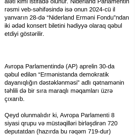
aləti kimi istifadə olunur. Niderland Parlamentin
rəsmi veb-səhifəsində isə onun 2024-cü il
yanvarın 28-də “Niderland Erməni Fondu”ndan
iki ədəd konsert biletini hədiyyə olaraq qəbul
etdiyi göstərilir.
Avropa Parlamentində (AP) aprelin 30-da
qəbul edilən “Ermənistanda demokratik
dayanıqlığın dəstəklənməsi” adlı qətnamənin
təhlili də bir sıra maraqlı məqamları üzrə
çıxarıb.
Qeyd olunmalıdır ki, Avropa Parlamenti 8
siyasi qrupu və müstəqilləri birləşdirən 720
deputatdan (hazırda bu rəqəm 719-dur)