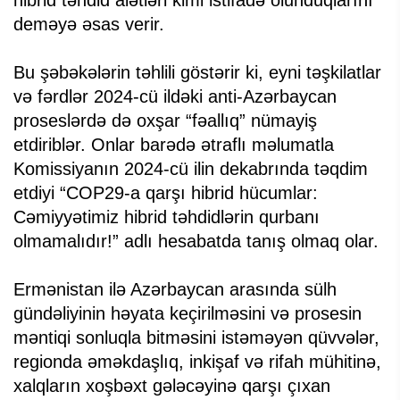
hibrid təhdid alətləri kimi istifadə olunduqlarını
deməyə əsas verir.
Bu şəbəkələrin təhlili göstərir ki, eyni təşkilatlar
və fərdlər 2024-cü ildəki anti-Azərbaycan
proseslərdə də oxşar “fəallıq” nümayiş
etdiriblər. Onlar barədə ətraflı məlumatla
Komissiyanın 2024-cü ilin dekabrında təqdim
etdiyi “COP29-a qarşı hibrid hücumlar:
Cəmiyyətimiz hibrid təhdidlərin qurbanı
olmamalıdır!” adlı hesabatda tanış olmaq olar.
Ermənistan ilə Azərbaycan arasında sülh
gündəliyinin həyata keçirilməsini və prosesin
məntiqi sonluqla bitməsini istəməyən qüvvələr,
regionda əməkdaşlıq, inkişaf və rifah mühitinə,
xalqların xoşbəxt gələcəyinə qarşı çıxan