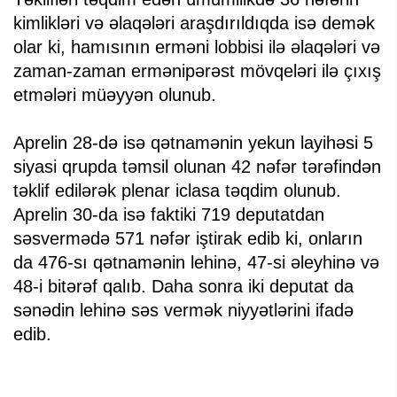
kimlikləri və əlaqələri araşdırıldıqda isə demək
olar ki, hamısının erməni lobbisi ilə əlaqələri və
zaman-zaman ermənipərəst mövqeləri ilə çıxış
etmələri müəyyən olunub.
Aprelin 28-də isə qətnamənin yekun layihəsi 5
siyasi qrupda təmsil olunan 42 nəfər tərəfindən
təklif edilərək plenar iclasa təqdim olunub.
Aprelin 30-da isə faktiki 719 deputatdan
səsvermədə 571 nəfər iştirak edib ki, onların
da 476-sı qətnamənin lehinə, 47-si əleyhinə və
48-i bitərəf qalıb. Daha sonra iki deputat da
sənədin lehinə səs vermək niyyətlərini ifadə
edib.