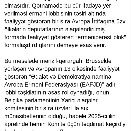
olmasıdır. Qətnamədə bu cür ifadəyə yer
verilməsi erməni lobbisinin təsiri altında
fəaliyyət göstərən bir sıra Avropa İttifaqına üzv
ölkələrin deputatlarının əlaqələndirilmiş
formada fəaliyyət göstərən “ermənipərəst blok”
formalaşdırdıqlarını deməyə əsas verir.
Bu məsələdə mənzil-qərargahı Brüsseldə
yerləşən və Avropanın 13 ölkəsində fəaliyyət
göstərən “Ədalət və Demokratiya naminə
Avropa Erməni Federasiyası (EAFJD)” adlı
lobbi təşkilatının əsas rol oynadığı, onun
Belçika parlamentinin Xarici əlaqələr
komitəsinin bir sıra üzvləri ilə sıx
münasibətlərinin olduğu, habelə 2025-ci ilin
aprelində həmin Komitə üçün təqdimat keçirdiyi