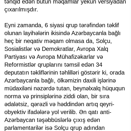
tənqid edən bütün məqamlar yekun versiyadan
çıxarılmışdır.
Eyni zamanda, 6 siyasi qrup tərəfindən təklif
olunan layihələrin ikisində Azərbaycanla bağlı
heç bir neqativ məqam olmasa da, Solçu,
Sosialistlər və Demokratlar, Avropa Xalq
Partiyası və Avropa Mühafizəkarlar və
Reformistlər qruplarını təmsil edən 34
deputatın təkliflərinin təhlilləri göstərir ki, orada
Azərbaycanla bağlı, ölkəmizin daxili işlərinə
müdaxiləni nəzərdə tutan, beynəlxalq hüququn
norma və prinsiplərinə ziddi olan, bir sıra
ədalətsiz, qərəzli və həddindən artıq qeyri-
obyektiv ifadələrə yol verilib. Ən qatı anti-
Azərbaycan təşəbbüslərlə çıxış edən
parlamentarilər isə Solçu qrup adından