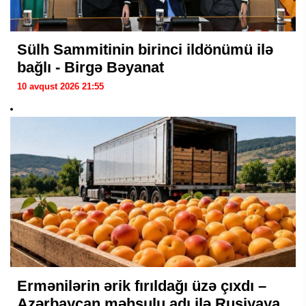
Sülh Sammitinin birinci ildönümü ilə
bağlı - Birgə Bəyanat
10 avqust 2026 21:55
Ermənilərin ərik fırıldağı üzə çıxdı –
Azərbaycan məhsulu adı ilə Rusiyaya