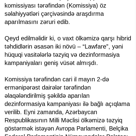
komissiyası tərəfindən (Komissiya) öz
səlahiyyətləri çərçivəsində araşdırma
aparılmasını zəruri edib.
Qeyd edilməlidir ki, o vaxt ölkəmizə qarşı hibrid
təhdidlərin əsasən iki növü – “Lawfare”, yəni
hüquqi vasitələrlə təzyiq və dezinformasiya
kampaniyaları geniş vüsət almışdı.
Komissiya tərəfindən cari il mayın 2-də
ermənipərəst dairələr tərəfindən
əlaqələndirilmiş şəkildə aparılan
dezinformasiya kampaniyası ilə bağlı açıqlama
verilib. Eyni zamanda, Azərbaycan
Respublikasının Milli Məclisi ölkəmizə təzyiq
göstərmək istəyən Avropa Parlamenti, Belçika