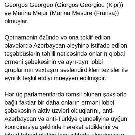
Georgos Georgeo (Giorgos Georgiou (Kipr))
və Marina Mejur (Marina Mesure (Fransa))
olmuşlar.
Qətnamənin özündə və ona təklif edilən
əlavələrdə Azərbaycan əleyhinə istifadə edilən
təşəbbüslərin təhlili nəticəsində onların qlobal
erməni şəbəkəsinin və ayrı-ayrı lobbi
qruplarının vaxtaşırı səsləndirdikləri tezislər ilə
eynilik təşkil etdiyi müəyyən edilmişdir.
Hər üç parlamentlərdə təmsil olunan şəxslərlə
bağlı faktlar bir daha onların erməni lobbi
şəbəkəsinin aktiv üzvləri olduqlarını, anti-
Azərbaycan və anti-Türkiyə gündəliyinə uyğun
koordinasiya şəklində hərəkət etdiklərini və