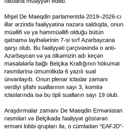
faktlarla müəyyən edilib.
Mişel De Maeqdin parlamentdə 2019–2026-cı
illər ərzində fəaliyyətinə nəzərə saldıqda, onun
müəllifi və ya həmmüəllifi olduğu bütün
qətnamə layihələrinin 7-si sırf Azərbaycana
qarşı olub. Bu fəaliyyəti çərçivəsində o anti-
Azərbaycan və ya ölkəmizin adı keçən
məsələlərlə bağlı Belçika Krallığının hökumət
rəsmilərinə ümumilikdə 6 yazılı sual
ünvanlayıb. Onun plenar iclaslar zamanı
verdiyi şifahi suallarının sayı 3, komitə
iclaslarında isə bu tipli sualların sayı 19 olub.
Araşdırmalar zamanı De Maeqdin Ermənistan
rəsmiləri və Belçikada fəaliyyət göstərən
erməni lobbi qrupları ilə, o cümlədən “EAFJD”-