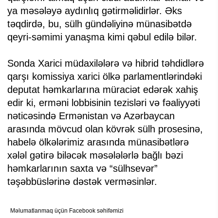
ya məsələyə aydınlıq gətirməlidirlər. Əks
təqdirdə, bu, sülh gündəliyinə münasibətdə
qeyri-səmimi yanaşma kimi qəbul edilə bilər.
Sonda Xarici müdaxilələrə və hibrid təhdidlərə
qarşı komissiya xarici ölkə parlamentlərindəki
deputat həmkarlarına müraciət edərək xahiş
edir ki, erməni lobbisinin tezisləri və fəaliyyəti
nəticəsində Ermənistan və Azərbaycan
arasında mövcud olan kövrək sülh prosesinə,
habelə ölkələrimiz arasında münasibətlərə
xələl gətirə biləcək məsələlərlə bağlı bəzi
həmkarlarının saxta və “sülhsevər”
təşəbbüslərinə dəstək verməsinlər.
Məlumatlanmaq üçün Facebook səhifəmizi