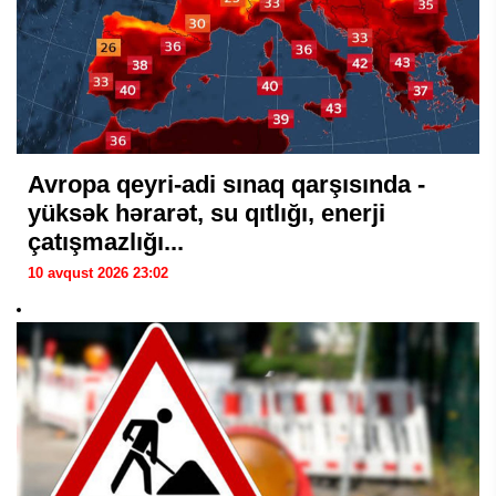
Avropa qeyri-adi sınaq qarşısında -
yüksək hərarət, su qıtlığı, enerji
çatışmazlığı...
10 avqust 2026 23:02