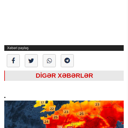
Xəbəri paylaş
DİGƏR XƏBƏRLƏR