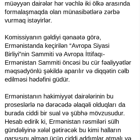
müəyyən dairələr hər vəchlə iki ölkə arasında
formalaşmaqda olan münasibətlərə zərbə
vurmaq istəyirlər.
Komissiyanın gəldiyi qənaətə görə,
Ermənistanda keçirilən “Avropa Siyasi
Birliyi”nin Sammiti və Avropa İttifaqı-
Ermənistan Sammiti öncəsi bu cür fəaliyyətlər
məqsədyönlü şəkildə aparılır və diqqətin cəlb
edilməsi hədəfini güdür.
Ermənistanın hakimiyyət dairələrinin bu
proseslərlə nə dərəcədə əlaqəli olduqları da
burada ciddi bir sual və şübhə mövzusudur.
Hesab edirik ki, Ermənistan rəsmiləri sülh
gündəliyinə xələl gətirəcək bu kimi halların
qarşısını almaq üçün ciddi addımlar atmalı və