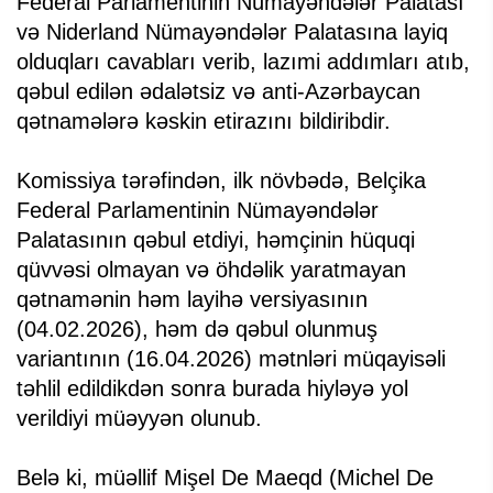
Federal Parlamentinin Nümayəndələr Palatası
və Niderland Nümayəndələr Palatasına layiq
olduqları cavabları verib, lazımi addımları atıb,
qəbul edilən ədalətsiz və anti-Azərbaycan
qətnamələrə kəskin etirazını bildiribdir.
Komissiya tərəfindən, ilk növbədə, Belçika
Federal Parlamentinin Nümayəndələr
Palatasının qəbul etdiyi, həmçinin hüquqi
qüvvəsi olmayan və öhdəlik yaratmayan
qətnamənin həm layihə versiyasının
(04.02.2026), həm də qəbul olunmuş
variantının (16.04.2026) mətnləri müqayisəli
təhlil edildikdən sonra burada hiyləyə yol
verildiyi müəyyən olunub.
Belə ki, müəllif Mişel De Maeqd (Michel De