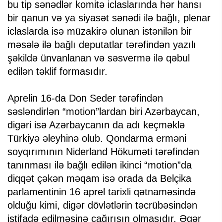
bu tip sənədlər komitə iclaslarında hər hansı
bir qanun və ya siyasət sənədi ilə bağlı, plenar
iclaslarda isə müzakirə olunan istənilən bir
məsələ ilə bağlı deputatlar tərəfindən yazılı
şəkildə ünvanlanan və səsvermə ilə qəbul
edilən təklif formasıdır.
Aprelin 16-da Don Seder tərəfindən
səsləndirlən “motion”lardan biri Azərbaycan,
digəri isə Azərbaycanın da adı keçməklə
Türkiyə əleyhinə olub. Qondarma erməni
soyqırımının Niderland Hökuməti tərəfindən
tanınması ilə bağlı edilən ikinci “motion”da
diqqət çəkən məqam isə orada da Belçika
parlamentinin 16 aprel tarixli qətnaməsində
olduğu kimi, digər dövlətlərin təcrübəsindən
istifadə edilməsinə çağırışın olmasıdır. Əgər