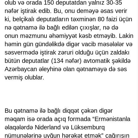
olub və orada 150 deputatdan yalnız 30-35
nəfər iştirak edib. Bu, onu deməyə əsas verir
ki, belçikalı deputatların təxminən 80 faizi üçün
nə qətnamə ilə bağlı edilən çıxışlar, nə də
onun məzmunu əhəmiyyət kəsb etməyib. Lakin
həmin gün gündəlikdə digər vacib məsələlər və
səsvermədə iştirak zəruri olduğu üçün zaldakı
bütün deputatlar (134 nəfər) avtomatik şəkildə
Azərbaycan əleyhinə olan qətnaməyə də səs
vermiş olublar.
Bu qətnamə ilə bağlı diqqət çəkən digər
məqam isə orada açıq formada “Ermənistanla
əlaqələrdə Niderland və Lüksemburq
nümunələrinə uyğun hərəkət etmək” çağırışın