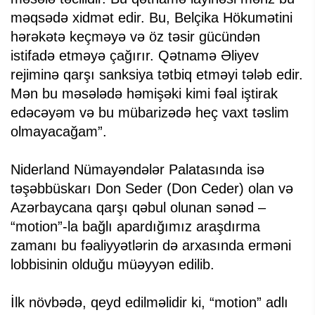
məqsədə xidmət edir. Bu, Belçika Hökumətini
hərəkətə keçməyə və öz təsir gücündən
istifadə etməyə çağırır. Qətnamə Əliyev
rejiminə qarşı sanksiya tətbiq etməyi tələb edir.
Mən bu məsələdə həmişəki kimi fəal iştirak
edəcəyəm və bu mübarizədə heç vaxt təslim
olmayacağam”.
Niderland Nümayəndələr Palatasında isə
təşəbbüskarı Don Seder (Don Ceder) olan və
Azərbaycana qarşı qəbul olunan sənəd –
“motion”-la bağlı apardığımız araşdırma
zamanı bu fəaliyyətlərin də arxasında erməni
lobbisinin olduğu müəyyən edilib.
İlk növbədə, qeyd edilməlidir ki, “motion” adlı