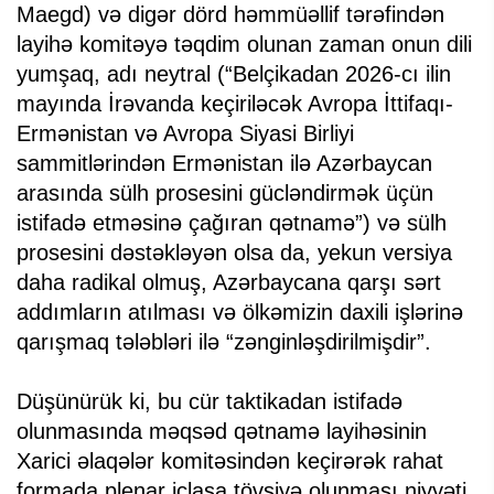
Maegd) və digər dörd həmmüəllif tərəfindən
layihə komitəyə təqdim olunan zaman onun dili
yumşaq, adı neytral (“Belçikadan 2026-cı ilin
mayında İrəvanda keçiriləcək Avropa İttifaqı-
Ermənistan və Avropa Siyasi Birliyi
sammitlərindən Ermənistan ilə Azərbaycan
arasında sülh prosesini gücləndirmək üçün
istifadə etməsinə çağıran qətnamə”) və sülh
prosesini dəstəkləyən olsa da, yekun versiya
daha radikal olmuş, Azərbaycana qarşı sərt
addımların atılması və ölkəmizin daxili işlərinə
qarışmaq tələbləri ilə “zənginləşdirilmişdir”.
Düşünürük ki, bu cür taktikadan istifadə
olunmasında məqsəd qətnamə layihəsinin
Xarici əlaqələr komitəsindən keçirərək rahat
formada plenar iclasa tövsiyə olunması niyyəti