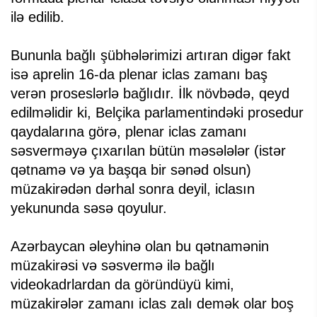
ilə edilib.
Bununla bağlı şübhələrimizi artıran digər fakt
isə aprelin 16-da plenar iclas zamanı baş
verən proseslərlə bağlıdır. İlk növbədə, qeyd
edilməlidir ki, Belçika parlamentindəki prosedur
qaydalarına görə, plenar iclas zamanı
səsverməyə çıxarılan bütün məsələlər (istər
qətnamə və ya başqa bir sənəd olsun)
müzakirədən dərhal sonra deyil, iclasın
yekununda səsə qoyulur.
Azərbaycan əleyhinə olan bu qətnamənin
müzakirəsi və səsvermə ilə bağlı
videokadrlardan da göründüyü kimi,
müzakirələr zamanı iclas zalı demək olar boş