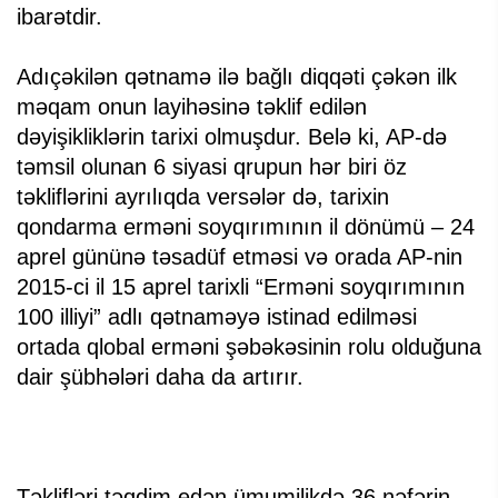
ibarətdir.
Adıçəkilən qətnamə ilə bağlı diqqəti çəkən ilk
məqam onun layihəsinə təklif edilən
dəyişikliklərin tarixi olmuşdur. Belə ki, AP-də
təmsil olunan 6 siyasi qrupun hər biri öz
təkliflərini ayrılıqda versələr də, tarixin
qondarma erməni soyqırımının il dönümü – 24
aprel gününə təsadüf etməsi və orada AP-nin
2015-ci il 15 aprel tarixli “Erməni soyqırımının
100 illiyi” adlı qətnaməyə istinad edilməsi
ortada qlobal erməni şəbəkəsinin rolu olduğuna
dair şübhələri daha da artırır.
Təklifləri təqdim edən ümumilikdə 36 nəfərin