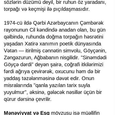
sözlərin düzümü deyil, bir ruhun öz yaradanı,
torpağı və keçmişi ilə pıçıldaşmasıdır.
1974-cü ildə Qərbi Azərbaycanın Çəmbərək
rayonunun Cil kəndində anadan olan, bu gün
qəlbində, ruhunda doğma torpağın həsrətini
yaşadan Xatirə xanımın poetik dünyasında
Vətən — itirilmiş cənnətin simvolu, Göyçənin,
Zəngəzurun, Ağbabanın nisgilidir. "Sinəmdədi
Göyçə dərdi" deyən şairə, coğrafi itkilərimizi
fərdi ağrıya çevirərək, oxucunu həm də bir
yaddaş təzələnməsinə dəvət edir. Onun
misralarında "qanla yazılan tarix suyla
yuyulmur", əksinə, gələcək nəsillər üçün bir
qürur dərsinə çevrilir.
Mənəviyyat və Eşq
mövzusu isə müəllifin