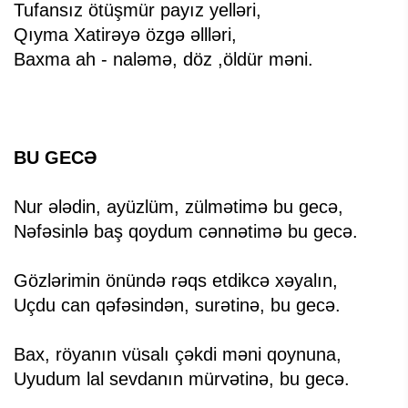
Tufansız ötüşmür payız yelləri,
Qıyma Xatirəyə özgə əllləri,
Baxma ah - naləmə, döz ,öldür məni.
BU GECƏ
Nur ələdin, ayüzlüm, zülmətimə bu gecə,
Nəfəsinlə baş qoydum cənnətimə bu gecə.
Gözlərimin önündə rəqs etdikcə xəyalın,
Uçdu can qəfəsindən, surətinə, bu gecə.
Bax, röyanın vüsalı çəkdi məni qoynuna,
Uyudum lal sevdanın mürvətinə, bu gecə.