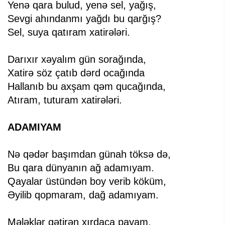
Yenə qara bulud, yenə sel, yağış,
Sevgi ahındanmı yağdı bu qarğış?
Sel, suya qatıram xatirələri.
Darıxır xəyalım gün sorağında,
Xatirə söz çatıb dərd ocağında
Hallanıb bu axşam qəm qucağında,
Atıram, tuturam xatirələri.
ADAMIYAM
Nə qədər başımdan günah töksə də,
Bu qara dünyanın ağ adamıyam.
Qayalar üstündən boy verib köküm,
Əyilib qopmaram, dağ adamıyam.
Mələklər gətirən xırdaca payam,