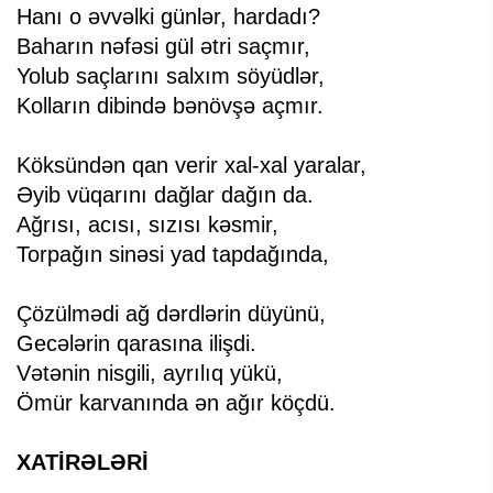
Hanı o əvvəlki günlər, hardadı?
Baharın nəfəsi gül ətri saçmır,
Yolub saçlarını salxım söyüdlər,
Kolların dibində bənövşə açmır.
Köksündən qan verir xal-xal yaralar,
Əyib vüqarını dağlar dağın da.
Ağrısı, acısı, sızısı kəsmir,
Torpağın sinəsi yad tapdağında,
Çözülmədi ağ dərdlərin düyünü,
Gecələrin qarasına ilişdi.
Vətənin nisgili, ayrılıq yükü,
Ömür karvanında ən ağır köçdü.
XATİRƏLƏRİ