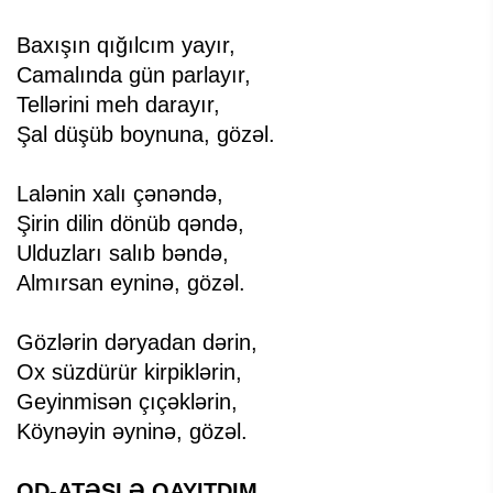
Baxışın qığılcım yayır,
Camalında gün parlayır,
Tellərini meh darayır,
Şal düşüb boynuna, gözəl.
Lalənin xalı çənəndə,
Şirin dilin dönüb qəndə,
Ulduzları salıb bəndə,
Almırsan eyninə, gözəl.
Gözlərin dəryadan dərin,
Ox süzdürür kirpiklərin,
Geyinmisən çıçəklərin,
Köynəyin əyninə, gözəl.
OD-ATƏŞLƏ QAYITDIM