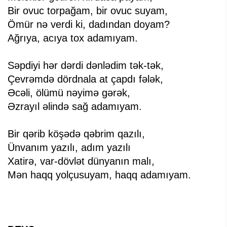
Bir ovuc torpağam, bir ovuc suyam,
Ömür nə verdi ki, dadından doyam?
Ağrıya, acıya tox adamıyam.
Səpdiyi hər dərdi dənlədim tək-tək,
Çevrəmdə dördnala at çapdı fələk,
Əcəli, ölümü nəyimə gərək,
Əzrayıl əlində sağ adamıyam.
Bir qərib köşədə qəbrim qazılı,
Ünvanım yazılı, adım yazılı
Xatirə, var-dövlət dünyanın malı,
Mən haqq yolçusuyam, haqq adamıyam.