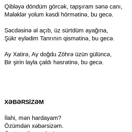
Qibləyə döndüm görcək, tapşıram sənə canı,
Mələklər yolum kəsdi hörmətinə, bu gecə.
Səcdəsinə əl açıb, üz sürtdüm ayağına,
Şükr eylədim Tanrının qismətinə, bu gecə.
Ay Xatirə, Ay doğdu Zöhrə üzün gülüncə,
Bir şirin layla çaldı həsrətinə, bu gecə.
XƏBƏRSİZƏM
İlahi, mən hardayam?
Özümdən xəbərsizəm.