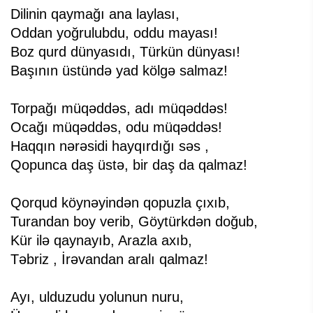
Dilinin qaymağı ana laylası,
Oddan yoğrulubdu, oddu mayası!
Boz qurd dünyasıdı, Türkün dünyası!
Başının üstündə yad kölgə salmaz!
Torpağı müqəddəs, adı müqəddəs!
Ocağı müqəddəs, odu müqəddəs!
Haqqın nərəsidi hayqırdığı səs ,
Qopunca daş üstə, bir daş da qalmaz!
Qorqud köynəyindən qopuzla çıxıb,
Turandan boy verib, Göytürkdən doğub,
Kür ilə qaynayıb, Arazla axıb,
Təbriz , İrəvandan aralı qalmaz!
Ayı, ulduzudu yolunun nuru,