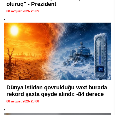
oluruq" - Prezident
08 avqust 2026 23:05
Dünya istidən qovrulduğu vaxt burada
rekord şaxta qeydə alındı: -84 dərəcə
08 avqust 2026 23:00