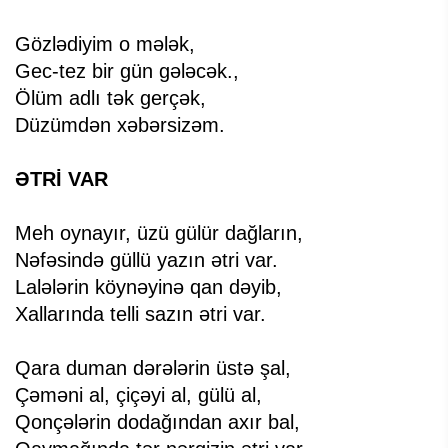
Gözlədiyim o mələk,
Gec-tez bir gün gələcək.,
Ölüm adlı tək gerçək,
Düzümdən xəbərsizəm.
ƏTRİ VAR
Meh oynayır, üzü gülür dağların,
Nəfəsində güllü yazın ətri var.
Lalələrin köynəyinə qan dəyib,
Xallarında telli sazın ətri var.
Qara duman dərələrin üstə şal,
Çəməni al, çiçəyi al, gülü al,
Qonçələrin dodağından axır bal,