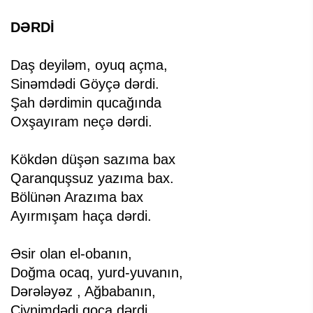
DƏRDİ
Daş deyiləm, oyuq açma,
Sinəmdədi Göyçə dərdi.
Şah dərdimin qucağında
Oxşayıram neçə dərdi.
Kökdən düşən sazıma bax
Qaranquşsuz yazıma bax.
Bölünən Arazıma bax
Ayırmışam haça dərdi.
Əsir olan el-obanın,
Doğma ocaq, yurd-yuvanın,
Dərələyəz , Ağbabanın,
Çiynimdədi qoca dərdi.