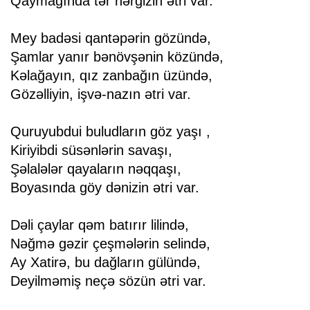
Qaymağında tər nərgizin ətri var.
Mey badəsi qantəpərin gözündə,
Şamlar yanır bənövşənin közündə,
Kəlağayın, qız zanbağın üzündə,
Gözəlliyin, işvə-nazın ətri var.
Quruyubdui buludların göz yaşı ,
Kiriyibdi süsənlərin savaşı,
Şəlalələr qayaların nəqqaşı,
Boyasında göy dənizin ətri var.
Dəli çaylar qəm batırır lilində,
Nəğmə gəzir çeşmələrin selində,
Ay Xatirə, bu dağların gülündə,
Deyilməmiş neçə sözün ətri var.