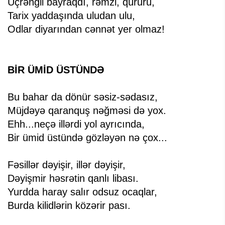
Üçrəngli bayraqdı, rəmzi, qüruru,
Tarix yaddaşında uludan ulu,
Odlar diyarından cənnət yer olmaz!
BİR ÜMİD ÜSTÜNDƏ
Bu bahar da dönür səsiz-sədasız,
Müjdəyə qaranquş nəğməsi də yox.
Ehh...neçə illərdi yol ayrıcında,
Bir ümid üstündə gözləyən nə çox...
Fəsillər dəyişir, illər dəyişir,
Dəyişmir həsrətin qanlı libası.
Yurdda haray salır odsuz ocaqlar,
Burda kilidlərin közərir pası.