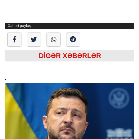
Xəbəri paylaş
DİGƏR XƏBƏRLƏR