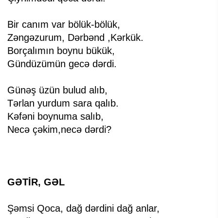
Bir canım var bölük-bölük,
Zəngəzurum, Dərbənd ,Kərkük.
Borçalımın boynu bükük,
Gündüzümün gecə dərdi.
Günəş üzün bulud alıb,
Tərlan yurdum sara qalıb.
Kəfəni boynuma salıb,
Necə çəkim,necə dərdi?
GƏTİR, GƏL
Şəmsi Qoca, dağ dərdini dağ anlar,