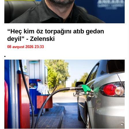
“Heç kim öz torpağını atıb gedən
deyil” - Zelenski
08 avqust 2026 23:33