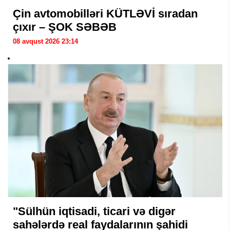
Çin avtomobilləri KÜTLƏVİ sıradan
çıxır – ŞOK SƏBƏB
08 avqust 2026 23:14
"Sülhün iqtisadi, ticari və digər
sahələrdə real faydalarının şahidi