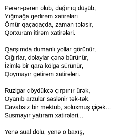
Pərən-pərən olub, dağınıq düşüb,
Yığmağa gedirəm xatirələri.
Ömür qaçaqaçda, zaman tələsir,
Qorxuram itirəm xatirələri.
Qarşımda dumanlı yollar görünür,
Cığırlar, dolaylar çənə bürünür,
İzimlə bir qara kölgə sürünür,
Qoymayır gətirəm xatirələri.
Ruzigar döydükcə çırpınır ürək,
Oyanıb arzular səslənir tək-tək,
Cavabsız bir məktub, soluxmuş çiçək...
Susmayır yatıram xatirələri...
Yenə sual dolu, yenə o baxış,