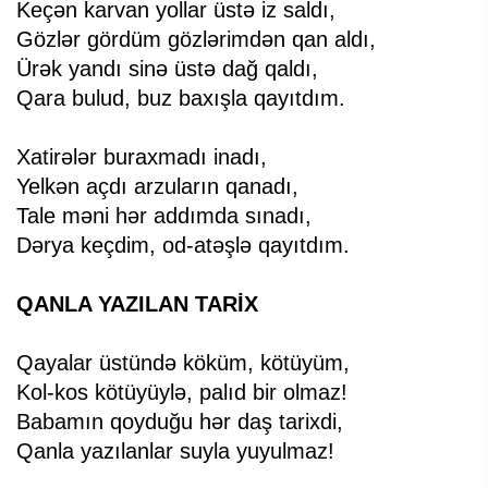
Keçən karvan yollar üstə iz saldı,
Gözlər gördüm gözlərimdən qan aldı,
Ürək yandı sinə üstə dağ qaldı,
Qara bulud, buz baxışla qayıtdım.
Xatirələr buraxmadı inadı,
Yelkən açdı arzuların qanadı,
Tale məni hər addımda sınadı,
Dərya keçdim, od-atəşlə qayıtdım.
QANLA YAZILAN TARİX
Qayalar üstündə köküm, kötüyüm,
Kol-kos kötüyüylə, palıd bir olmaz!
Babamın qoyduğu hər daş tarixdi,
Qanla yazılanlar suyla yuyulmaz!