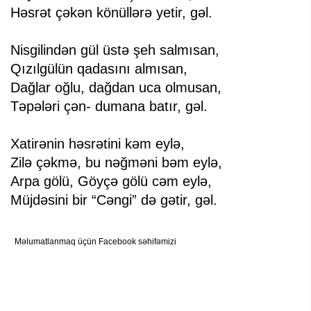
Həsrət çəkən könüllərə yetir, gəl.
Nisgilindən gül üstə şeh salmısan,
Qızılgülün qadasını almısan,
Dağlar oğlu, dağdan uca olmusan,
Təpələri çən- dumana batır, gəl.
Xatirənin həsrətini kəm eylə,
Zilə çəkmə, bu nəğməni bəm eylə,
Arpa gölü, Göyçə gölü cəm eylə,
Müjdəsini bir “Cəngi” də gətir, gəl.
Məlumatlanmaq üçün Facebook səhifəmizi