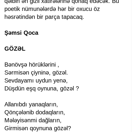
qəlbin ən gizli xatirələrinə qonaq edəcək. Bu
poetik nümunələrdə hər bir oxucu öz
həsrətindən bir parça tapacaq.
Şəmsi Qoca
GÖZƏL
Bənövşə hörüklərini ,
Sərmisən çiyninə, gözəl.
Sevdayamı uydun yenə,
Düşdün eşq oynuna, gözəl ?
Allanıbdı yanaqların,
Qönçələnib dodaqların,
Mələyisənmi dağların,
Girmisən qoynuna gözəl?