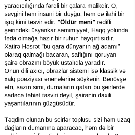
yaradıcılığında fərqli bir çalara malikdir. O,
sevgini həm insani bir duyğu, həm də ilahi bir
işıq kimi təsvir edir.
"Öldür məni"
rədifli
şeirindəki üsyankar səmimiyyət, Haqq yolunda
fəda olmağa hazır bir ruhun hayqırtısıdır.
Xatirə Həsrət "bu qara dünyanın ağ adamı"
olaraq qalmağı bacaran, saflığını qoruyan
şairə obrazını böyük ustalıqla yaradır.
Onun dili axıcı, obrazlar sistemi isə klassik və
xalq poeziyası ənənələrinə söykənir. Bənövşə
ətri, sazın simi, durnaların qatarı bu şeirlərdə
sadəcə təbiət təsviri deyil, şairənin daxili
yaşantılarının güzgüsüdür.
Təqdim olunan bu şeirlər toplusu sizi həm uzaq
dağların dumanına aparacaq, həm də bir