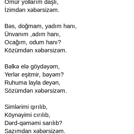
Ömür yollarım daşlı,
İzimdən xəbərsizəm.
Bəs, doğmam, yadım hanı,
Ünvanım ,adım hanı,
Ocağım, odum hanı?
Közümdən xəbərsizəm.
Bəlkə elə göydəyəm,
Yerlər eşitmir, bəyəm?
Ruhuma layla deyən,
Sözümdən xəbərsizəm.
Simlərimi qırılıb,
Köynəyimi cırılıb,
Dərd-qəməmi sarılıb?
Sazımdan xəbərsizəm.