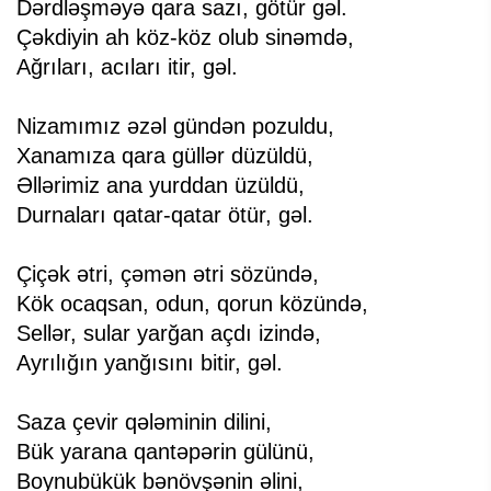
Dərdləşməyə qara sazı, götür gəl.
Çəkdiyin ah köz-köz olub sinəmdə,
Ağrıları, acıları itir, gəl.
Nizamımız əzəl gündən pozuldu,
Xanamıza qara güllər düzüldü,
Əllərimiz ana yurddan üzüldü,
Durnaları qatar-qatar ötür, gəl.
Çiçək ətri, çəmən ətri sözündə,
Kök ocaqsan, odun, qorun közündə,
Sellər, sular yarğan açdı izində,
Ayrılığın yanğısını bitir, gəl.
Saza çevir qələminin dilini,
Bük yarana qantəpərin gülünü,
Boynubükük bənövşənin əlini,