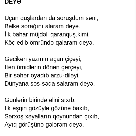
DEYƏ
Uçan quşlardan da soruşdum səni,
Bəlkə sorağını alaram deyə.
İlk bahar müjdəli qaranquş.kimi,
Köç edib ömründə qalaram deyə.
Gecikən yazının açan çiçəyi,
İtən ümidlərin dönən gerçəyi,
Bir səhər oyadıb arzu-diləyi,
Dünyana səs-səda salaram deyə.
Günlərin birində əlini sıxıb,
İlk eşqin gözüylə gözünə baxıb,
Sərxoş xəyalların qoynundan çıxıb,
Ayıq görüşünə gələrəm deyə.