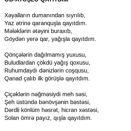
Xəyalların dumanından sıyrılıb,
Yaz ətrinə qaranquşla qayıtdım.
Mələklərin ətəyini buraxıb,
Göydən yerə qar, yağışla qayıtdım.
Qönçələrin dağılmamış yuxusu,
Buludlardan çökdü yağış qoxusu,
Ruhumdaydı dənizlərin coşqusu,
Qanad çalıb ilk görüşlə qayıtdım.
Çiçəklərin nəğməsiydi meh səsi,
Şeh üstündə bənövşənin bəstəsi,
Dərdli könlüm həsrət, hicran xəstəsi,
Solan ömrə payız, qışla qayıtdım.