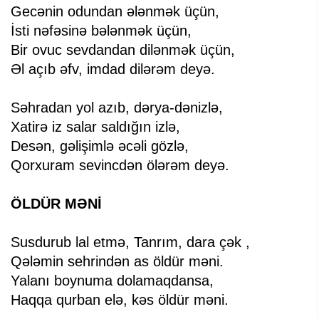
Gecənin odundan ələnmək üçün,
İsti nəfəsinə bələnmək üçün,
Bir ovuc sevdandan dilənmək üçün,
Əl açıb əfv, imdad dilərəm deyə.
Səhradan yol azıb, dərya-dənizlə,
Xatirə iz salar saldığın izlə,
Desən, gəlişimlə əcəli gözlə,
Qorxuram sevincdən ölərəm deyə.
ÖLDÜR MƏNİ
Susdurub lal etmə, Tanrım, dara çək ,
Qələmin sehrindən as öldür məni.
Yalanı boynuma dolamaqdansa,
Haqqa qurban elə, kəs öldür məni.