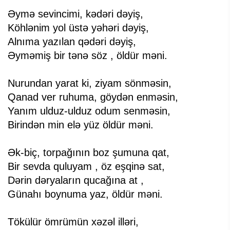
Əymə sevincimi, kədəri dəyiş,
Köhlənim yol üstə yəhəri dəyiş,
Alnıma yazılan qədəri dəyiş,
Əyməmiş bir tənə söz , öldür məni.
Nurundan yarat ki, ziyam sönməsin,
Qanad ver ruhuma, göydən enməsin,
Yanım ulduz-ulduz odum senməsin,
Birindən min elə yüz öldür məni.
Ək-biç, torpağının boz şumuna qat,
Bir sevda quluyam , öz eşqinə sat,
Dərin dəryaların qucağına at ,
Günahı boynuma yaz, öldür məni.
Tökülür ömrümün xəzəl illəri,