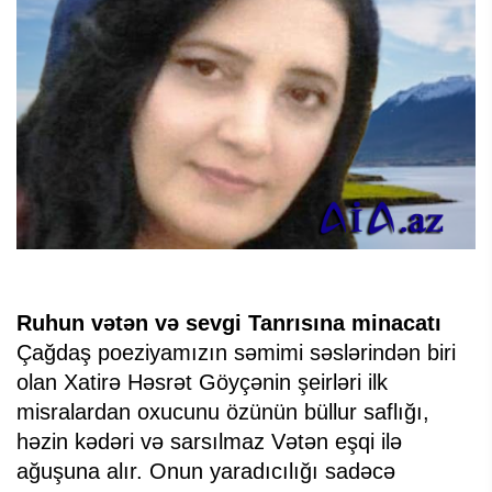
Ruhun vətən və sevgi Tanrısına minacatı
Çağdaş poeziyamızın səmimi səslərindən biri
olan Xatirə Həsrət Göyçənin şeirləri ilk
misralardan oxucunu özünün büllur saflığı,
həzin kədəri və sarsılmaz Vətən eşqi ilə
ağuşuna alır. Onun yaradıcılığı sadəcə