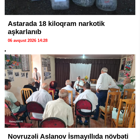
Astarada 18 kiloqram narkotik
aşkarlanıb
06 avqust 2026 14:28
Novruzəli Aslanov İsmayıllıda növbəti