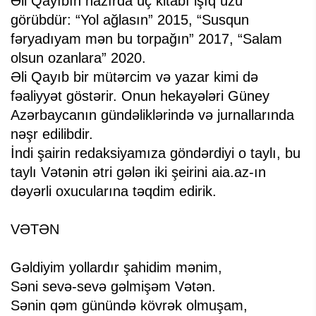
Əli Qayıbın hazırda üç kitabı işıq üzü
görübdür: “Yol ağlasın” 2015, “Susqun
fəryadıyam mən bu torpağın” 2017, “Salam
olsun ozanlara” 2020.
Əli Qayıb bir mütərcim və yazar kimi də
fəaliyyət göstərir. Onun hekayələri Güney
Azərbaycanın gündəliklərində və jurnallarında
nəşr edilibdir.
İndi şairin redaksiyamıza göndərdiyi o taylı, bu
taylı Vətənin ətri gələn iki şeirini aia.az-ın
dəyərli oxucularına təqdim edirik.
VƏTƏN
Gəldiyim yollardır şahidim mənim,
Səni sevə-sevə gəlmişəm Vətən.
Sənin qəm günündə kövrək olmuşam,