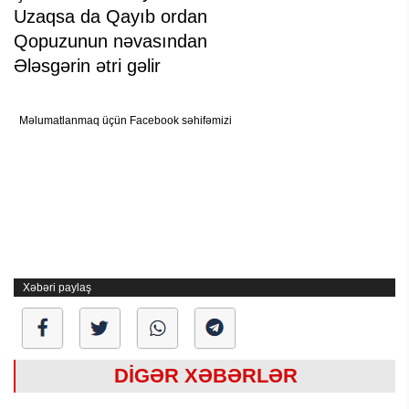
Uzaqsa da Qayıb ordan
Qopuzunun nəvasından
Ələsgərin ətri gəlir
Məlumatlanmaq üçün Facebook səhifəmizi
Xəbəri paylaş
DİGƏR XƏBƏRLƏR