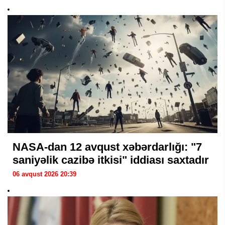
NASA-dan 12 avqust xəbərdarlığı: "7
saniyəlik cazibə itkisi" iddiası saxtadır
06 avqust 2026 20:39