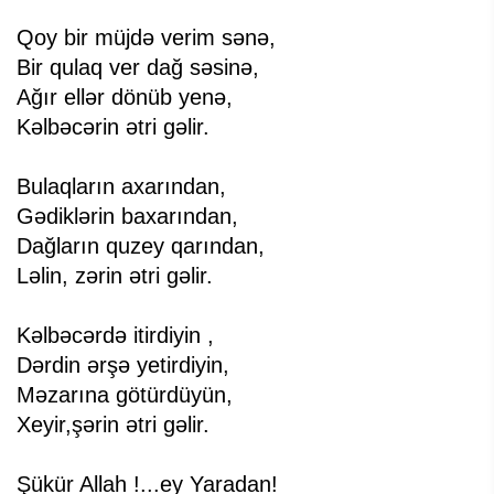
Qoy bir müjdə verim sənə,
Bir qulaq ver dağ səsinə,
Ağır ellər dönüb yenə,
Kəlbəcərin ətri gəlir.
Bulaqların axarından,
Gədiklərin baxarından,
Dağların quzey qarından,
Ləlin, zərin ətri gəlir.
Kəlbəcərdə itirdiyin ,
Dərdin ərşə yetirdiyin,
Məzarına götürdüyün,
Xeyir,şərin ətri gəlir.
Şükür Allah !...ey Yaradan!