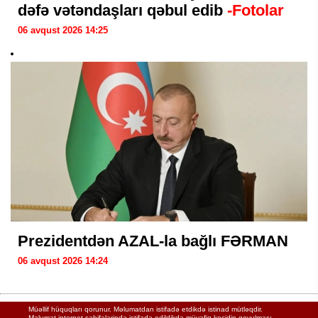
dəfə vətəndaşları qəbul edib
-Fotolar
06 avqust 2026 14:25
Prezidentdən AZAL-la bağlı FƏRMAN
06 avqust 2026 14:24
Müəllif hüquqları qorunur. Məlumatdan istifadə etdikdə istinad mütləqdir.
Məlumat internet səhifələrində istifadə edildikdə müvafiq keçidin qoyulması