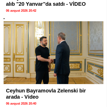
alıb "20 Yanvar"da satdı - VİDEO
06 avqust 2026 20:42
Ceyhun Bayramovla Zelenski bir
arada - Video
06 avqust 2026 20:40