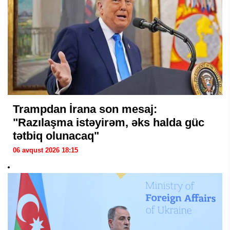
Trampdan İrana son mesaj:
"Razılaşma istəyirəm, əks halda güc
tətbiq olunacaq"
06 avqust 2026 18:15