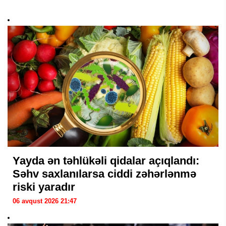
Yayda ən təhlükəli qidalar açıqlandı:
Səhv saxlanılarsa ciddi zəhərlənmə
riski yaradır
06 avqust 2026 21:47