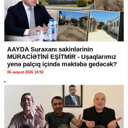
AAYDA Suraxanı sakinlərinin
MÜRACİƏTİNİ EŞİTMİR - Uşaqlarımız
yenə palçıq içində məktəbə gedəcək?
06 avqust 2026 14:50