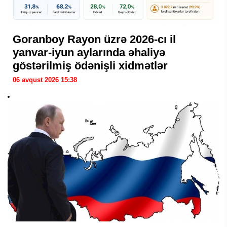
Goranboy Rayon üzrə 2026-cı il
yanvar-iyun aylarında əhaliyə
göstərilmiş ödənişli xidmətlər
06 avqust 2026 15:38