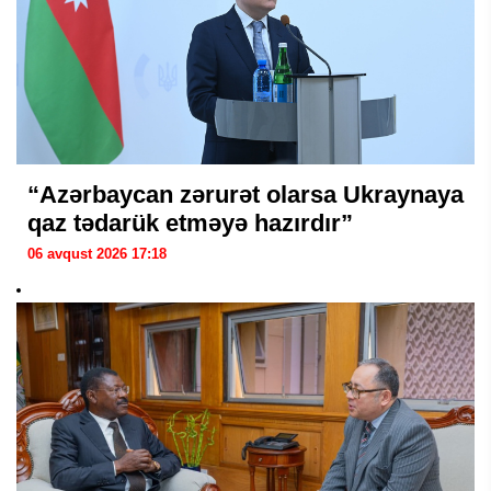
“Azərbaycan zərurət olarsa Ukraynaya
qaz tədarük etməyə hazırdır”
06 avqust 2026 17:18