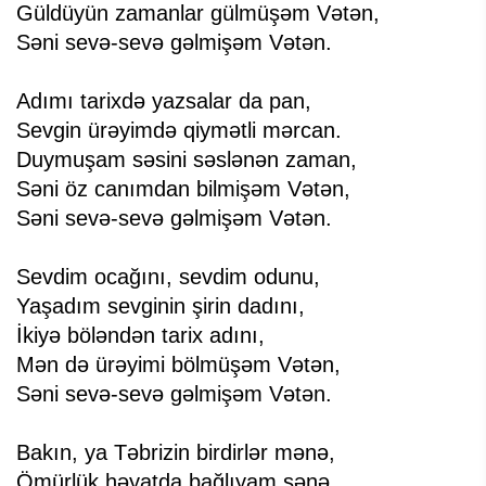
Güldüyün zamanlar gülmüşəm Vətən,
Səni sevə-sevə gəlmişəm Vətən.
Adımı tarixdə yazsalar da pan,
Sevgin ürəyimdə qiymətli mərcan.
Duymuşam səsini səslənən zaman,
Səni öz canımdan bilmişəm Vətən,
Səni sevə-sevə gəlmişəm Vətən.
Sevdim ocağını, sevdim odunu,
Yaşadım sevginin şirin dadını,
İkiyə böləndən tarix adını,
Mən də ürəyimi bölmüşəm Vətən,
Səni sevə-sevə gəlmişəm Vətən.
Bakın, ya Təbrizin birdirlər mənə,
Ömürlük həyatda bağlıyam sənə,