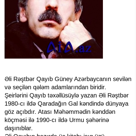
Əli Rəştbər Qayıb Güney Azərbaycanın sevilən
və seçilən qələm adamlarından biridir.
Şeirlərini Qayıb təxəllüsüylə yazan Əli Rəştbər
1980-cı ildə Qaradağın Gal kəndində dünyaya
göz açıbdır. Atası Məhəmmədin kənddən
köçməsi ilə 1990-cı ildə Urmu şəhərinə
daşınıblar.