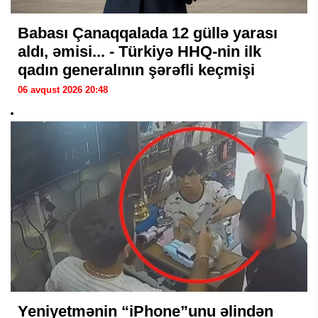
Babası Çanaqqalada 12 güllə yarası
aldı, əmisi... - Türkiyə HHQ-nin ilk
qadın generalının şərəfli keçmişi
06 avqust 2026 20:48
Yeniyetmənin “iPhone”unu əlindən