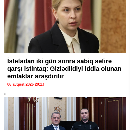
İstefadan iki gün sonra sabiq səfirə
qarşı istintaq: Gizlədildiyi iddia olunan
əmlaklar araşdırılır
06 avqust 2026 20:13