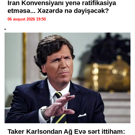
İran Konvensiyanı yenə ratifikasiya
etməsə... Xəzərdə nə dəyişəcək?
06 avqust 2026 19:50
Taker Karlsondan Ağ Evə sərt ittiham: