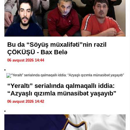
Bu da “Söyüş müxalifəti”nin rəzil
ÇÖKÜŞÜ - Bax Belə
06 avqust 2026 14:44
“Yeraltı” serialında qalmaqallı iddia:
“Azyaşlı qızımla münasibət yaşayıb”
06 avqust 2026 14:42