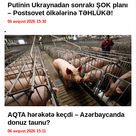
Putinin Ukraynadan sonrakı ŞOK planı
– Postsovet ölkələrinə TƏHLÜKƏ!
06 avqust 2026 15:30
AQTA hərəkətə keçdi – Azərbaycanda
donuz taunu?
06 avqust 2026 15:11