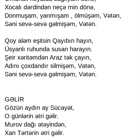
Xocalı dərdindən neçə min dönə,
Donmuşam, yanmışam , ölmüşəm, Vətən,
Səni sevə-sevə gəlmişəm, Vətən.
Qoy aləm eşitsin Qayıbın hayın,
Üsyanlı ruhunda susan harayın.
Şeir xəritəmdən Araz tək çayın,
Adını çoxdandır silmişəm, Vətən,
Səni sevə-sevə gəlmişəm, Vətən.
GƏLİR
Gözün aydın ay Sücayət,
O günlərin ətri gəlir.
Murov dağı ətəyindən,
Xan Tərtərin ətri gəlir.