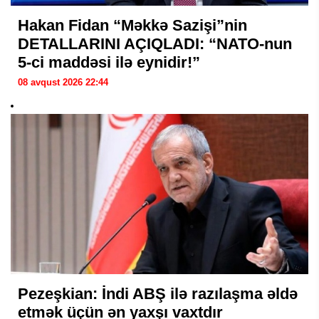
Hakan Fidan “Məkkə Sazişi”nin
DETALLARINI AÇIQLADI: “NATO-nun
5-ci maddəsi ilə eynidir!”
08 avqust 2026 22:44
Pezeşkian: İndi ABŞ ilə razılaşma əldə
etmək üçün ən yaxşı vaxtdır