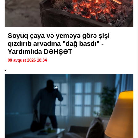
Soyuq çaya və yeməyə görə şişi
qızdırıb arvadına "dağ basdı" -
Yardımlıda DƏHŞƏT
08 avqust 2026 18:34