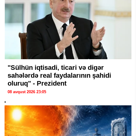
"Sülhün iqtisadi, ticari və digər
sahələrdə real faydalarının şahidi
oluruq" - Prezident
08 avqust 2026 23:05