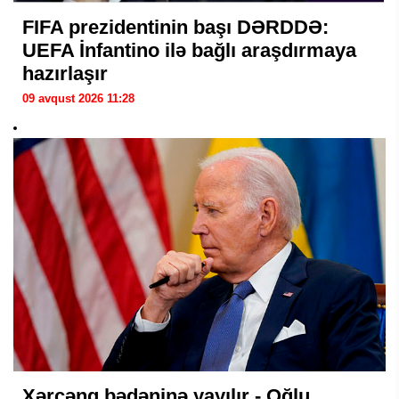
FIFA prezidentinin başı DƏRDDƏ:
UEFA İnfantino ilə bağlı araşdırmaya
hazırlaşır
09 avqust 2026 11:28
Xərçəng bədəninə yayılır - Oğlu