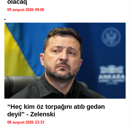
olacaq
09 avqust 2026 09:00
“Heç kim öz torpağını atıb gedən
deyil” - Zelenski
08 avqust 2026 23:33