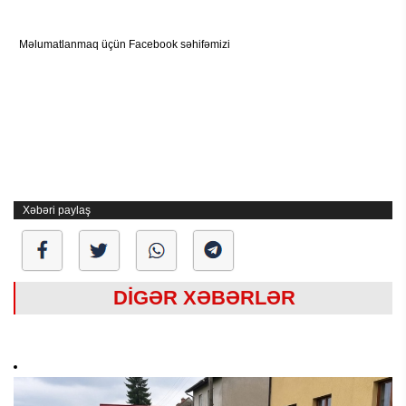
Məlumatlanmaq üçün Facebook səhifəmizi
Xəbəri paylaş
DİGƏR XƏBƏRLƏR