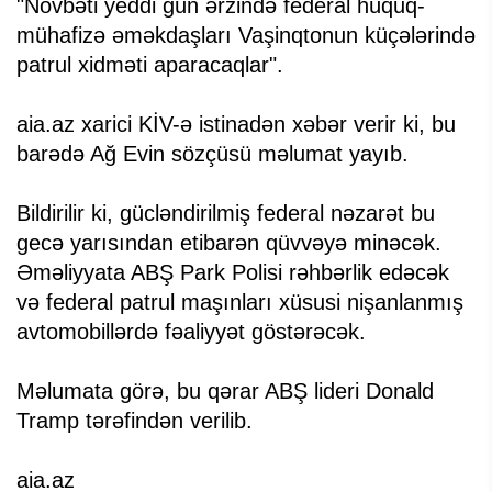
"Növbəti yeddi gün ərzində federal hüquq-
mühafizə əməkdaşları Vaşinqtonun küçələrində
patrul xidməti aparacaqlar".
aia.az xarici KİV-ə istinadən xəbər verir ki, bu
barədə Ağ Evin sözçüsü məlumat yayıb.
Bildirilir ki, gücləndirilmiş federal nəzarət bu
gecə yarısından etibarən qüvvəyə minəcək.
Əməliyyata ABŞ Park Polisi rəhbərlik edəcək
və federal patrul maşınları xüsusi nişanlanmış
avtomobillərdə fəaliyyət göstərəcək.
Məlumata görə, bu qərar ABŞ lideri Donald
Tramp tərəfindən verilib.
aia.az