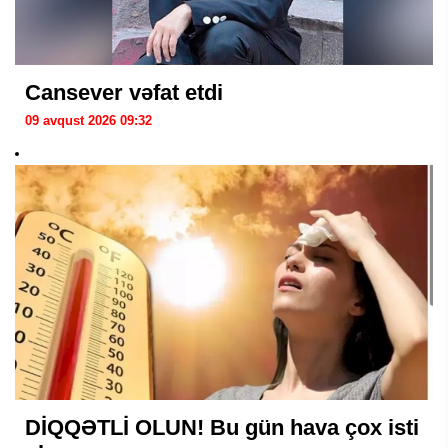
Cansever vəfat etdi
09 avqust 2026 09:32
DİQQƏTLİ OLUN! Bu gün hava çox isti