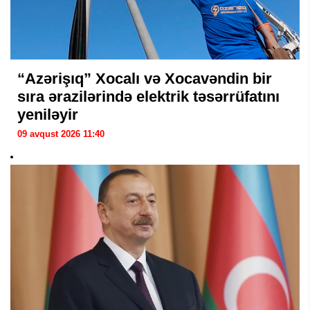
“Azərişıq” Xocalı və Xocavəndin bir
sıra ərazilərində elektrik təsərrüfatını
yeniləyir
09 avqust 2026 11:40