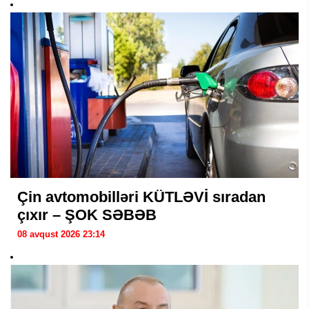
Çin avtomobilləri KÜTLƏVİ sıradan
çıxır – ŞOK SƏBƏB
08 avqust 2026 23:14