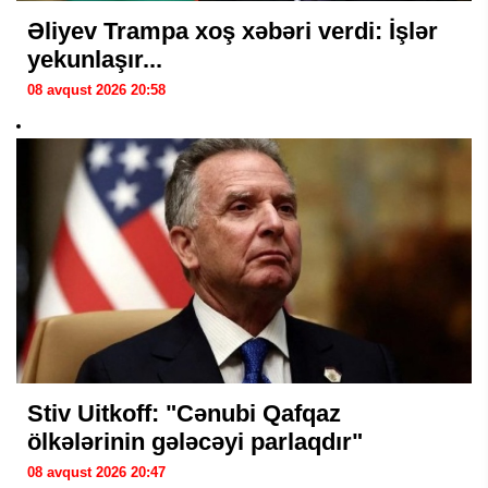
Əliyev Trampa xoş xəbəri verdi: İşlər
yekunlaşır...
08 avqust 2026 20:58
Stiv Uitkoff: "Cənubi Qafqaz
ölkələrinin gələcəyi parlaqdır"
08 avqust 2026 20:47