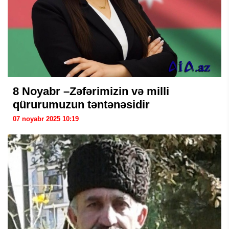
8 Noyabr –Zəfərimizin və milli
qürurumuzun təntənəsidir
07 noyabr 2025 10:19