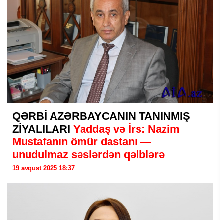
QƏRBİ AZƏRBAYCANIN TANINMIŞ
ZİYALILARI
Yaddaş və İrs: Nazim
Mustafanın ömür dastanı —
unudulmaz səslərdən qəlblərə
19 avqust 2025 18:37