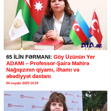
65 İLİN FƏRMANI:
Göy Üzünün Yer
ADAMI – Professor-Şairə Mahirə
Nağıqızının qiyamı, ilhamı və
əbədiyyət dastanı
04 noyabr 2025 14:19