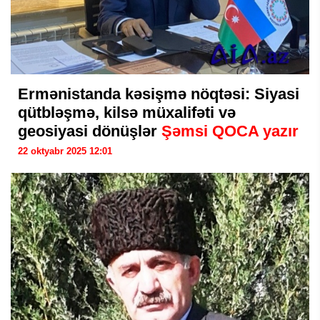
Ermənistanda kəsişmə nöqtəsi: Siyasi
qütbləşmə, kilsə müxalifəti və
geosiyasi dönüşlər
Şəmsi QOCA yazır
22 oktyabr 2025 12:01