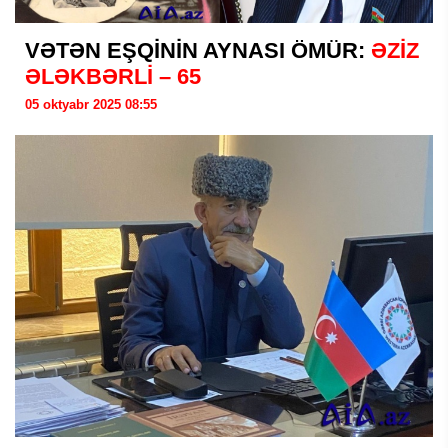
VƏTƏN EŞQİNİN AYNASI ÖMÜR:
ƏZİZ
ƏLƏKBƏRLİ – 65
05 oktyabr 2025 08:55