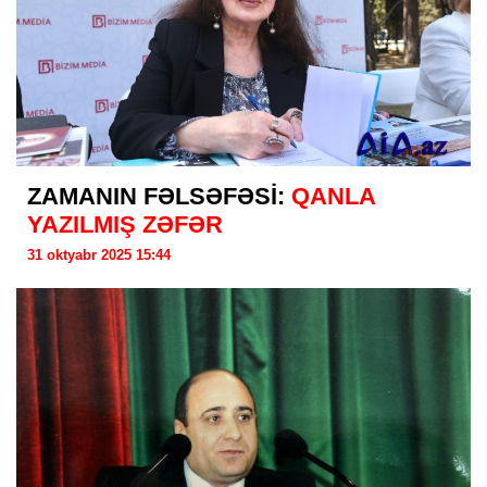
ZAMANIN FƏLSƏFƏSİ:
QANLA
YAZILMIŞ ZƏFƏR
31 oktyabr 2025 15:44