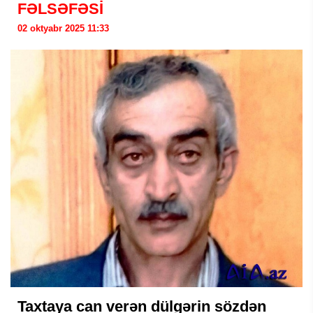
FƏLSƏFƏSİ
02 oktyabr 2025 11:33
Taxtaya can verən dülgərin sözdən