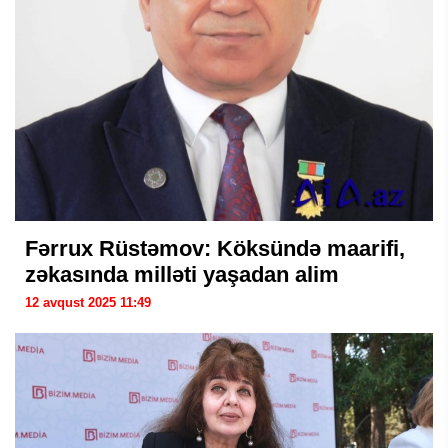
Fərrux Rüstəmov: Köksündə maarifi,
zəkasında milləti yaşadan alim
12 avqust 2025 11:49