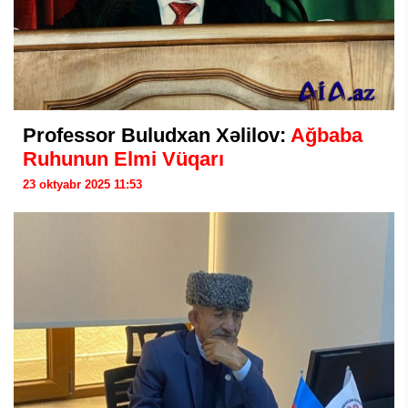
Professor Buludxan Xəlilov:
Ağbaba
Ruhunun Elmi Vüqarı
23 oktyabr 2025 11:53