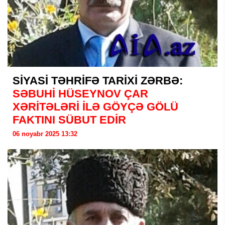
SİYASİ TƏHRİFƏ TARİXİ ZƏRBƏ:
SƏBUHİ HÜSEYNOV ÇAR
XƏRİTƏLƏRİ İLƏ GÖYÇƏ GÖLÜ
FAKTINI SÜBUT EDİR
06 noyabr 2025 13:32