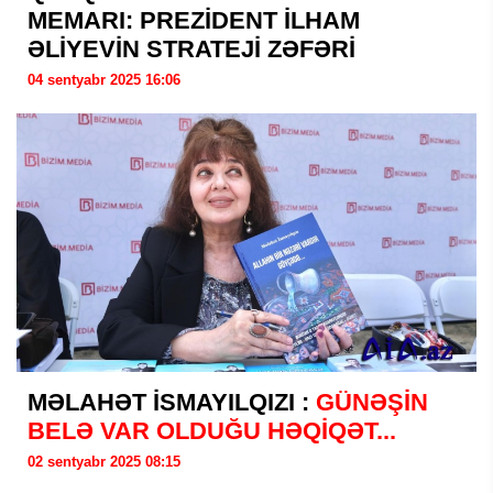
MEMARI: PREZİDENT İLHAM
ƏLİYEVİN STRATEJİ ZƏFƏRİ
04 sentyabr 2025 16:06
MƏLAHƏT İSMAYILQIZI :
GÜNƏŞİN
BELƏ VAR OLDUĞU HƏQİQƏT...
02 sentyabr 2025 08:15