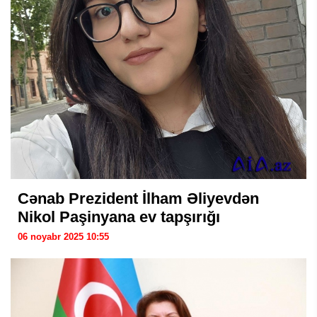
Cənab Prezident İlham Əliyevdən
Nikol Paşinyana ev tapşırığı
06 noyabr 2025 10:55