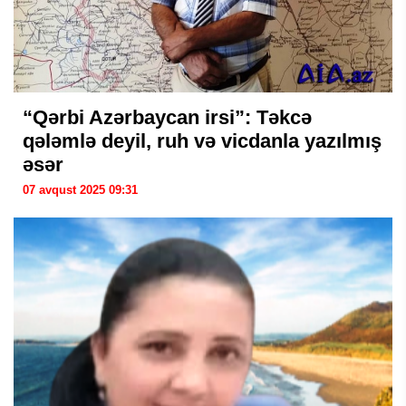
“Qərbi Azərbaycan irsi”: Təkcə
qələmlə deyil, ruh və vicdanla yazılmış
əsər
07 avqust 2025 09:31