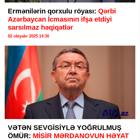
Ermənilərin qorxulu röyası:
Qərbi
Azərbaycan İcmasının ifşa etdiyi
sarsılmaz həqiqətlər
02 oktyabr 2025 14:30
VƏTƏN SEVGİSİYLƏ YOĞRULMUŞ
ÖMÜR:
MİSİR MƏRDANOVUN HƏYAT