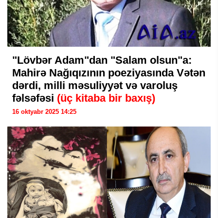
"Lövbər Adam"dan "Salam olsun"a:
Mahirə Nağıqızının poeziyasında Vətən
dərdi, milli məsuliyyət və varoluş
fəlsəfəsi
(üç kitaba bir baxış)
16 oktyabr 2025 14:25