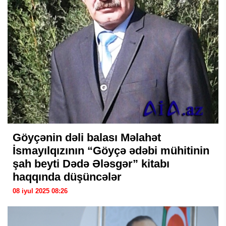
Göyçənin dəli balası Məlahət
İsmayılqızının “Göyçə ədəbi mühitinin
şah beyti Dədə Ələsgər” kitabı
haqqında düşüncələr
08 iyul 2025 08:26