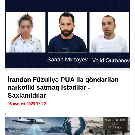
İrandan Füzuliyə PUA ilə göndərilən
narkotiki satmaq istədilər -
Saxlanıldılar
08 avqust 2026 17:22