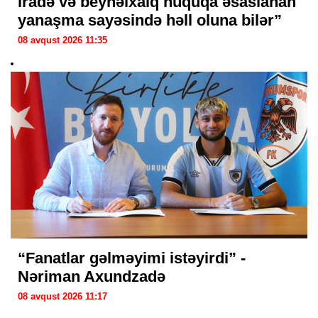
iradə və beynəlxalq hüquqa əsaslanan
yanaşma sayəsində həll oluna bilər”
08 avqust 2026 11:35
“Fanatlar gəlməyimi istəyirdi” -
Nəriman Axundzadə
08 avqust 2026 11:17