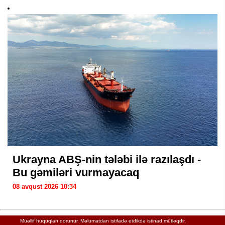
Ukrayna ABŞ-nin tələbi ilə razılaşdı -
Bu gəmiləri vurmayacaq
08 avqust 2026 10:34
Müəllif hüquqları qorunur. Məlumatdan istifadə etdikdə istinad mütləqdir.