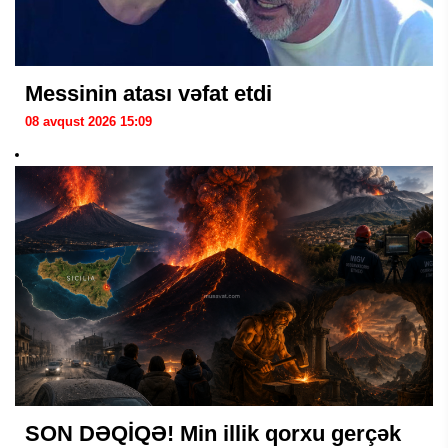
Messinin atası vəfat etdi
08 avqust 2026 15:09
SON DƏQİQƏ! Min illik qorxu gerçək