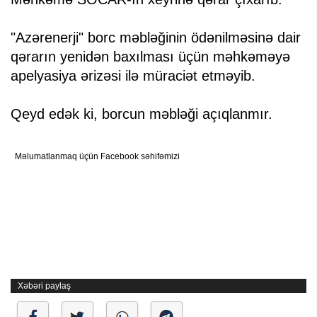
"Azərenerji" borc məbləğinin ödənilməsinə dair
qərarın yenidən baxılması üçün məhkəməyə
apelyasiya ərizəsi ilə müraciət etməyib.
Qeyd edək ki, borcun məbləği açıqlanmır.
Məlumatlanmaq üçün Facebook səhifəmizi
Xəbəri paylaş