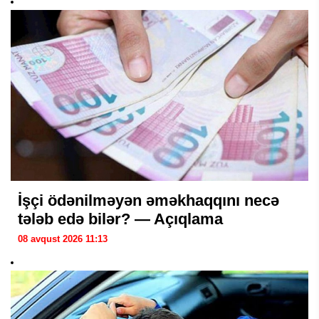
İşçi ödənilməyən əməkhaqqını necə
tələb edə bilər? — Açıqlama
08 avqust 2026 11:13