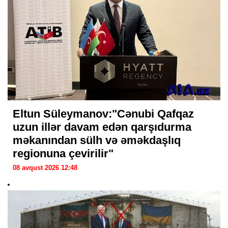
Eltun Süleymanov:"Cənubi Qafqaz
uzun illər davam edən qarşıdurma
məkanından sülh və əməkdaşlıq
regionuna çevirilir"
08 avqust 2026 12:48