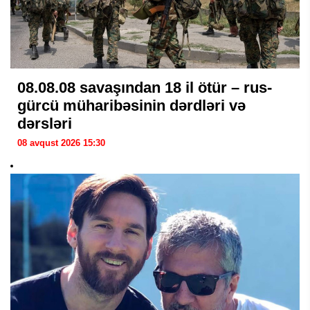
08.08.08 savaşından 18 il ötür – rus-
gürcü müharibəsinin dərdləri və
dərsləri
08 avqust 2026 15:30