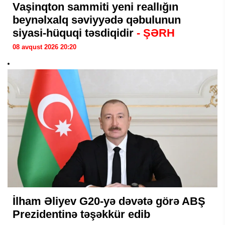
Vaşinqton sammiti yeni reallığın
beynəlxalq səviyyədə qəbulunun
siyasi-hüquqi təsdiqidir
- ŞƏRH
08 avqust 2026 20:20
İlham Əliyev G20-yə dəvətə görə ABŞ
Prezidentinə təşəkkür edib