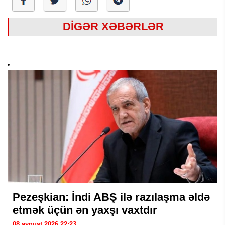
DİGƏR XƏBƏRLƏR
Pezeşkian: İndi ABŞ ilə razılaşma əldə
etmək üçün ən yaxşı vaxtdır
08 avqust 2026 22:23