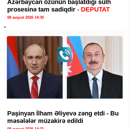
Azərbaycan özünün başlatdığı sülh
prosesinə tam sadiqdir
- DEPUTAT
08 avqust 2026 14:30
Paşinyan İlham Əliyevə zəng etdi - Bu
məsələlər müzakirə edildi
08 avqust 2026 14:22