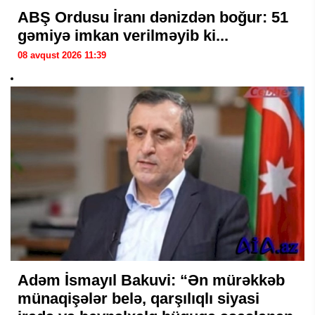
ABŞ Ordusu İranı dənizdən boğur: 51
gəmiyə imkan verilməyib ki...
08 avqust 2026 11:39
Adəm İsmayıl Bakuvi: “Ən mürəkkəb
münaqişələr belə, qarşılıqlı siyasi