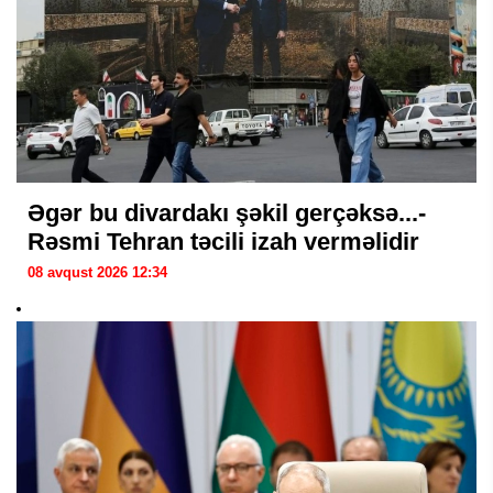
Əgər bu divardakı şəkil gerçəksə...-
Rəsmi Tehran təcili izah verməlidir
08 avqust 2026 12:34