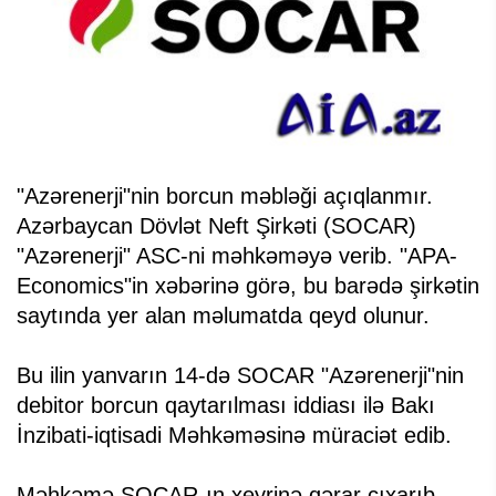
"Azərenerji"nin borcun məbləği açıqlanmır.
Azərbaycan Dövlət Neft Şirkəti (SOCAR)
"Azərenerji" ASC-ni məhkəməyə verib. "APA-
Economics"in xəbərinə görə, bu barədə şirkətin
saytında yer alan məlumatda qeyd olunur.
Bu ilin yanvarın 14-də SOCAR "Azərenerji"nin
debitor borcun qaytarılması iddiası ilə Bakı
İnzibati-iqtisadi Məhkəməsinə müraciət edib.
Məhkəmə SOCAR-ın xeyrinə qərar çıxarıb.