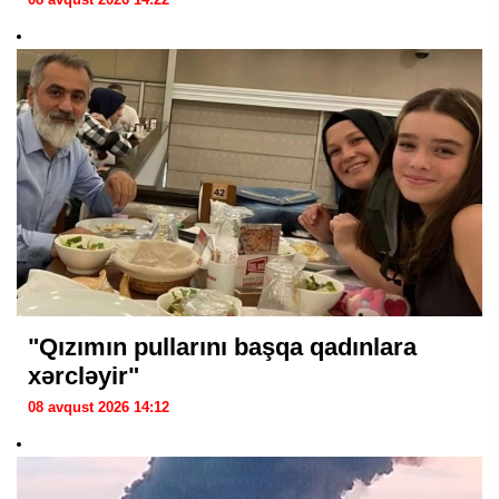
"Qızımın pullarını başqa qadınlara
xərcləyir"
08 avqust 2026 14:12