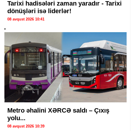
Tarixi hadisələri zaman yaradır - Tarixi
dönüşləri isə liderlər!
08 avqust 2026 10:41
Metro əhalini XƏRCƏ saldı – Çıxış
yolu...
08 avqust 2026 10:39