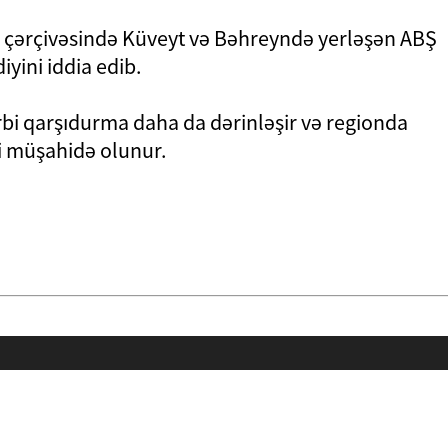
 çərçivəsində Küveyt və Bəhreyndə yerləşən ABŞ
iyini iddia edib.
ərbi qarşıdurma daha da dərinləşir və regionda
i müşahidə olunur.