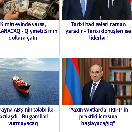
Kimin evində varsa,
Tarixi hadisələri zaman
ANACAQ - Qiyməti 5 min
yaradır - Tarixi dönüşləri isə
dollara çatır
liderlər!
ayna ABŞ-nin tələbi ilə
“Yaxın vaxtlarda TRIPP-in
azılaşdı - Bu gəmiləri
praktiki icrasına
vurmayacaq
başlayacağıq”