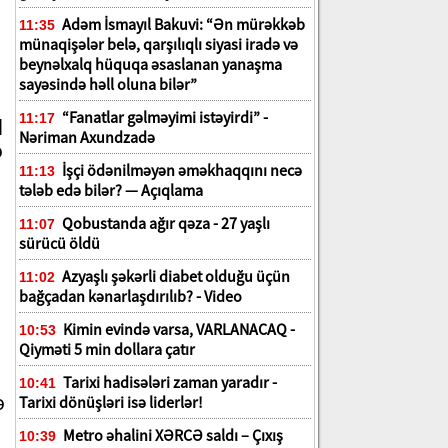
Adəm İsmayıl Bakuvi: “Ən mürəkkəb
11:35
münaqişələr belə, qarşılıqlı siyasi iradə və
beynəlxalq hüquqa əsaslanan yanaşma
sayəsində həll oluna bilər”
“Fanatlar gəlməyimi istəyirdi” -
q
11:17
Nəriman Axundzadə
ə
İşçi ödənilməyən əməkhaqqını necə
11:13
tələb edə bilər? — Açıqlama
Qobustanda ağır qəza - 27 yaşlı
11:07
sürücü öldü
Azyaşlı şəkərli diabet olduğu üçün
11:02
bağçadan kənarlaşdırılıb? - Video
Kimin evində varsa, VARLANACAQ -
10:53
Qiyməti 5 min dollara çatır
Tarixi hadisələri zaman yaradır -
10:41
ə
Tarixi dönüşləri isə liderlər!
Metro əhalini XƏRCƏ saldı – Çıxış
10:39