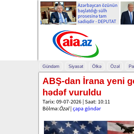
Azərbaycan özünün
başlatdığı sülh
prosesinə tam
sadiqdir - DEPUTAT
Gündəm
Siyasət
Ölkə
Özəl
Pa
ABŞ-dan İrana yeni ge
hədəf vuruldu
Tarix: 09-07-2026 | Saat: 10:11
Bölmə:
Özəl
|
çapa göndər