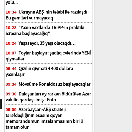
yolu...
Ukrayna ABŞ-nin tələbi ilə razılaşdı -
10:34
Bu gəmiləri vurmayacaq
“Yaxın vaxtlarda TRIPP-in praktiki
10:28
icrasına başlayacağıq”
Yaşasaydı, 35 yaşı olacaqdı…
10:24
Toylar başlayır: şadlıq evlərində YENİ
10:07
qiymətlər
Qızılın qiyməti 4 400 dollara
09:44
yaxınlaşır
Mövsümə Ronaldosuz başlayacaqlar
09:34
Dalaşanları ayırarkən öldürülən Azər
09:30
vəkilin qardaşı imiş - Foto
Azərbaycan-ABŞ strateji
09:00
tərəfdaşlığının əsasını qoyan
memorandumun imzalanmasının bir ili
tamam olur