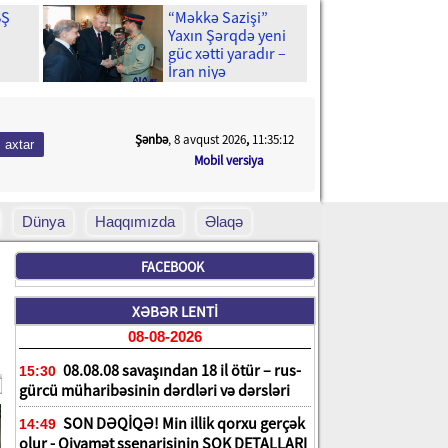
BŞ
“Məkkə Sazişi”
Yaxın Şərqdə yeni
güc xətti yaradır –
İran niyə
un
narahatdır?
n bir
Şənbə
, 8 avqust 2026
,
11:35:14
Mobil versiya
Dünya
Haqqımızda
Əlaqə
FACEBOOK
XƏBƏR LENTİ
08-08-2026
08.08.08 savaşından 18 il ötür – rus-
15:30
gürcü müharibəsinin dərdləri və dərsləri
SON DƏQİQƏ! Min illik qorxu gerçək
14:49
olur - Qiyamət ssenarisinin ŞOK DETALLARI