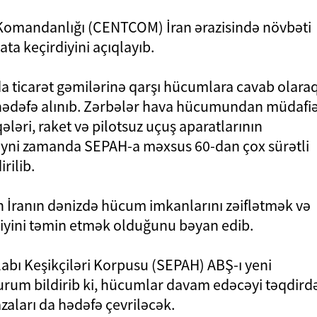
 Komandanlığı (CENTCOM) İran ərazisində növbəti
ta keçirdiyini açıqlayıb.
 ticarət gəmilərinə qarşı hücumlara cavab olara
 hədəfə alınıb. Zərbələr hava hücumundan müdafi
ləri, raket və pilotsuz uçuş aparatlarının
. Eyni zamanda SEPAH-a məxsus 60-dan çox sürətli
rilib.
 İranın dənizdə hücum imkanlarını zəiflətmək və
liyini təmin etmək olduğunu bəyan edib.
labı Keşikçiləri Korpusu (SEPAH) ABŞ-ı yeni
urum bildirib ki, hücumlar davam edəcəyi təqdird
zaları da hədəfə çevriləcək.