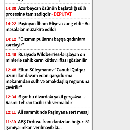
Azərbaycan özünün başlatdığı sülh
14:30
prosesinə tam sadiqdir
- DEPUTAT
Paşinyan İlham Əliyevə zəng etdi - Bu
14:22
məsələlər müzakirə edildi
"Qızımın pullarını başqa qadınlara
14:12
xərcləyir"
Rusiyada Wildberries-lə işləyən on
13:46
minlərlə sahibkarın kütləvi iflası gözlənilir
Eltun Süleymanov:"Cənubi Qafqaz
12:48
uzun illər davam edən qarşıdurma
məkanından sülh və əməkdaşlıq regionuna
çevirilir"
Əgər bu divardakı şəkil gerçəksə...-
12:34
Rəsmi Tehran təcili izah verməlidir
Aİİ sammitində Paşinyana sərt mesaj
12:11
ABŞ Ordusu İranı dənizdən boğur: 51
11:39
gəmiyə imkan verilməyib ki...