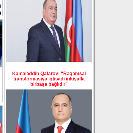
n
a
Kamaləddin Qafarov: “Rəqəmsal
transformasiya iqtisadi inkişafla
birbaşa bağlıdır”