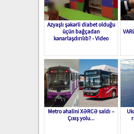
Azyaşlı şəkərli diabet olduğu
üçün bağçadan
VARL
kənarlaşdırılıb? - Video
Metro əhalini XƏRCƏ saldı –
Ukr
Çıxış yolu...
r