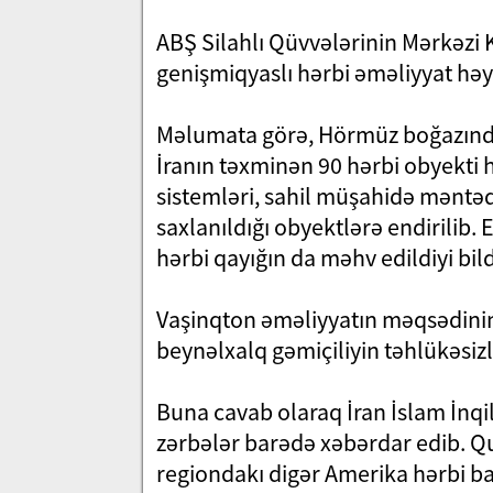
ABŞ Silahlı Qüvvələrinin Mərkəzi
genişmiqyaslı hərbi əməliyyat həya
Məlumata görə, Hörmüz boğazında
İranın təxminən 90 hərbi obyekti
sistemləri, sahil müşahidə məntəqə
saxlanıldığı obyektlərə endirilib
hərbi qayığın da məhv edildiyi bildi
Vaşinqton əməliyyatın məqsədinin
beynəlxalq gəmiçiliyin təhlükəsiz
Buna cavab olaraq İran İslam İnqi
zərbələr barədə xəbərdar edib. Q
regiondakı digər Amerika hərbi ba