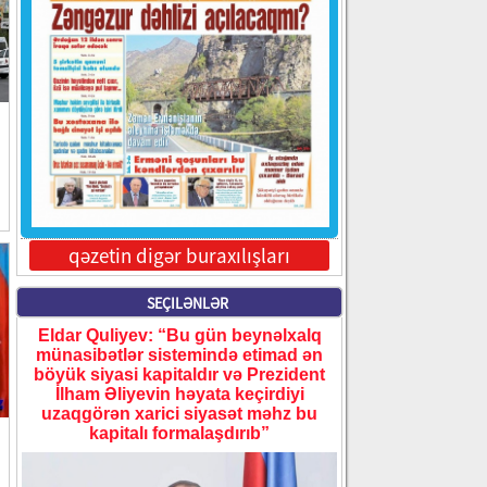
qəzetin digər buraxılışları
SEÇILƏNLƏR
Eldar Quliyev: “Bu gün beynəlxalq
münasibətlər sistemində etimad ən
böyük siyasi kapitaldır və Prezident
İlham Əliyevin həyata keçirdiyi
uzaqgörən xarici siyasət məhz bu
kapitalı formalaşdırıb”