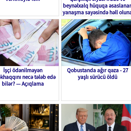
beynəlxalq hüquqa əsaslana
yanaşma sayəsində həll olun
bilər”
İşçi ödənilməyən
Qobustanda ağır qəza - 27
khaqqını necə tələb edə
yaşlı sürücü öldü
bilər? — Açıqlama