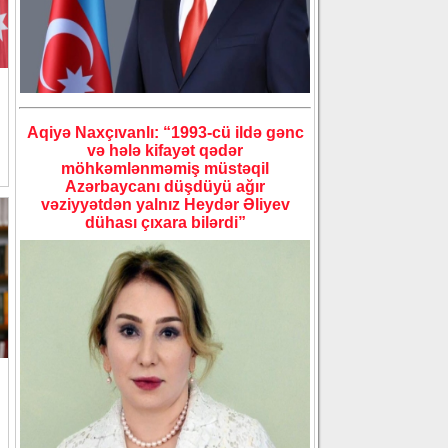
Aqiyə Naxçıvanlı: “1993-cü ildə gənc
və hələ kifayət qədər
möhkəmlənməmiş müstəqil
Azərbaycanı düşdüyü ağır
vəziyyətdən yalnız Heydər Əliyev
dühası çıxara bilərdi”