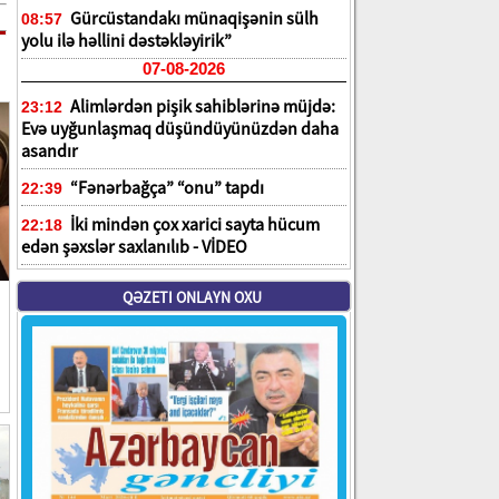
Gürcüstandakı münaqişənin sülh
08:57
yolu ilə həllini dəstəkləyirik”
07-08-2026
Alimlərdən pişik sahiblərinə müjdə:
23:12
Evə uyğunlaşmaq düşündüyünüzdən daha
asandır
“Fənərbağça” “onu” tapdı
22:39
İki mindən çox xarici sayta hücum
22:18
edən şəxslər saxlanılıb - VİDEO
QƏZETI ONLAYN OXU