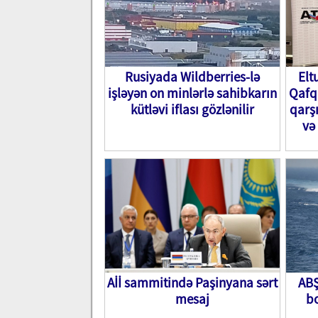
Rusiyada Wildberries-lə
Elt
işləyən on minlərlə sahibkarın
Qafq
kütləvi iflası gözlənilir
qarş
və
Aİİ sammitində Paşinyana sərt
ABŞ
mesaj
bo