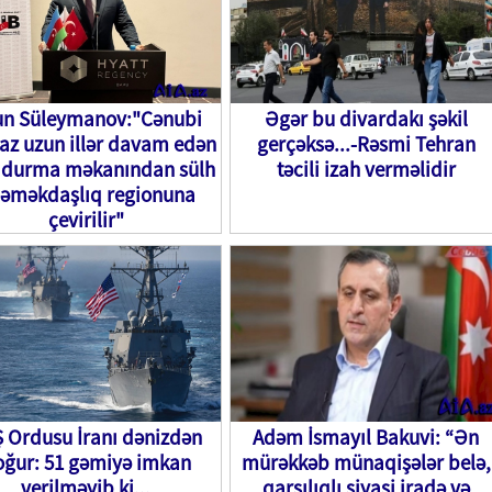
un Süleymanov:"Cənubi
Əgər bu divardakı şəkil
az uzun illər davam edən
gerçəksə...-Rəsmi Tehran
ıdurma məkanından sülh
təcili izah verməlidir
 əməkdaşlıq regionuna
çevirilir"
 Ordusu İranı dənizdən
Adəm İsmayıl Bakuvi: “Ən
ğur: 51 gəmiyə imkan
mürəkkəb münaqişələr belə,
verilməyib ki...
qarşılıqlı siyasi iradə və