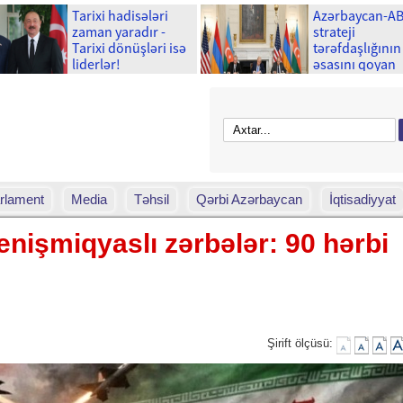
Tarixi hadisələri
Azərbaycan-A
zaman yaradır -
strateji
Tarixi dönüşləri isə
tərəfdaşlığının
liderlər!
əsasını qoyan
memorandum
imzalanmasını
ili tamam olur
rlament
Media
Təhsil
Qərbi Azərbaycan
İqtisadiyyat
nişmiqyaslı zərbələr: 90 hərbi
Şirift ölçüsü: