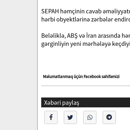
SEPAH həmçinin cavab əməliyyatı
hərbi obyektlərinə zərbələr endird
Beləliklə, ABŞ və İran arasında h
gərginliyin yeni mərhələyə keçdiy
Məlumatlanmaq üçün Facebook səhifəmizi
Xəbəri paylaş