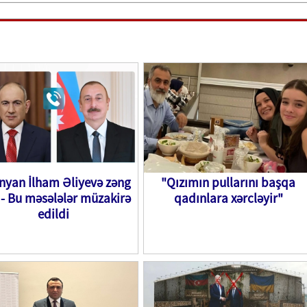
nyan İlham Əliyevə zəng
"Qızımın pullarını başqa
 - Bu məsələlər müzakirə
qadınlara xərcləyir"
edildi