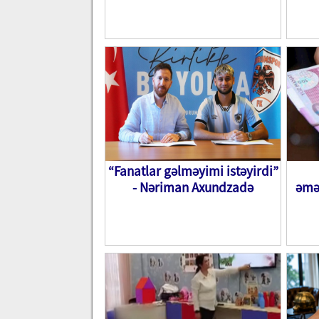
“Fanatlar gəlməyimi istəyirdi”
- Nəriman Axundzadə
əmə