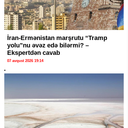
İran-Ermənistan marşrutu “Tramp
yolu”nu əvəz edə bilərmi? –
Ekspertdən cavab
07 avqust 2026 19:14