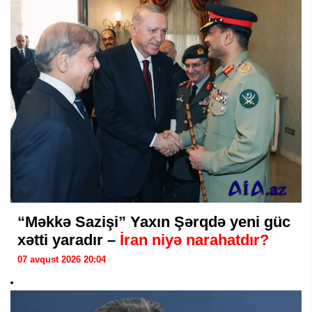
“Məkkə Sazişi” Yaxın Şərqdə yeni güc
xətti yaradır –
İran niyə narahatdır?
07 avqust 2026 20:04