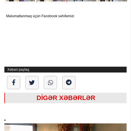
Məlumatlanmaq üçün Facebook səhifəmizi
Xəbəri paylaş
DİGƏR XƏBƏRLƏR