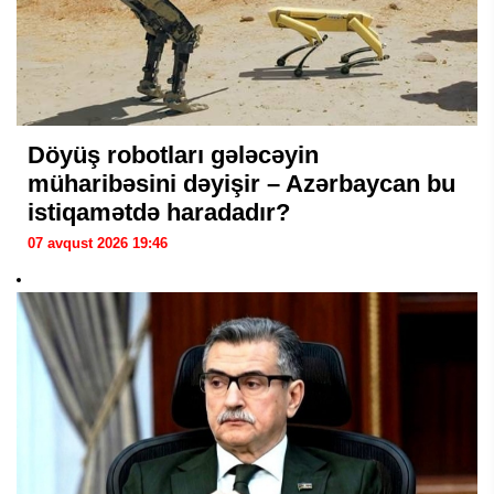
Döyüş robotları gələcəyin
müharibəsini dəyişir – Azərbaycan bu
istiqamətdə haradadır?
07 avqust 2026 19:46