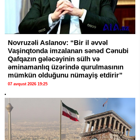
Novruzəli Aslanov: “Bir il əvvəl
Vaşinqtonda imzalanan sənəd Cənubi
Qafqazın gələcəyinin sülh və
əminamanlıq üzərində qurulmasının
mümkün olduğunu nümayiş etdirir”
07 avqust 2026 19:25