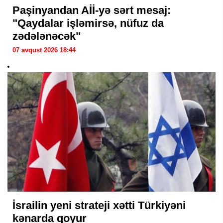
Paşinyandan Aİİ-yə sərt mesaj:
"Qaydalar işləmirsə, nüfuz da
zədələnəcək"
07 avqust 2026 18:44
İsrailin yeni strateji xətti Türkiyəni
kənarda qoyur