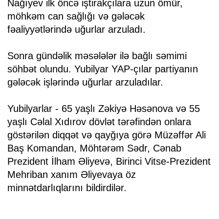
Nağıyev ilk öncə iştirakçılara uzun ömür,
möhkəm can sağlığı və gələcək
fəaliyyətlərində uğurlar arzuladı.
Sonra gündəlik məsələlər ilə bağlı səmimi
söhbət olundu. Yubilyar YAP-çılar partiyanın
gələcək işlərində uğurlar arzuladılar.
Yubilyarlar - 65 yaşlı Zəkiyə Həsənova və 55
yaşlı Cəlal Xıdırov dövlət tərəfindən onlara
göstərilən diqqət və qayğıya görə Müzəffər Ali
Baş Komandan, Möhtərəm Sədr, Cənab
Prezident İlham Əliyevə, Birinci Vitse-Prezident
Mehriban xanım Əliyevaya öz
minnətdarlıqlarını bildirdilər.