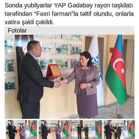
Sonda yubilyarlar YAP Gədəbəy rayon təşkilatı
tərəfindən “Fəxri fərman”la təltif olundu, onlarla
xatirə şəkli çəkildi.
Fotolar