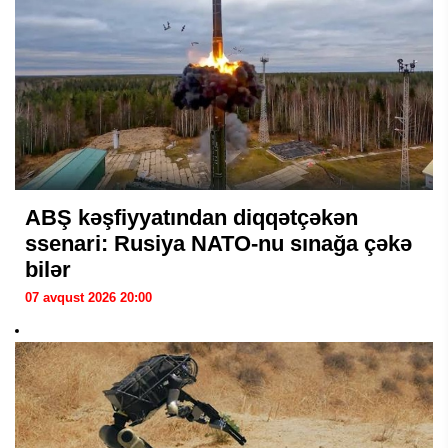
ABŞ kəşfiyyatından diqqətçəkən
ssenari: Rusiya NATO-nu sınağa çəkə
bilər
07 avqust 2026 20:00