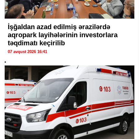
İşğaldan azad edilmiş ərazilərdə
aqropark layihələrinin investorlara
təqdimatı keçirilib
07 avqust 2026 16:41