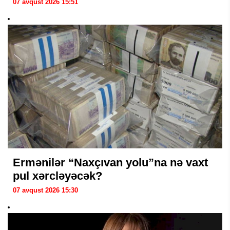
07 avqust 2026 15:51
Ermənilər “Naxçıvan yolu”na nə vaxt
pul xərcləyəcək?
07 avqust 2026 15:30