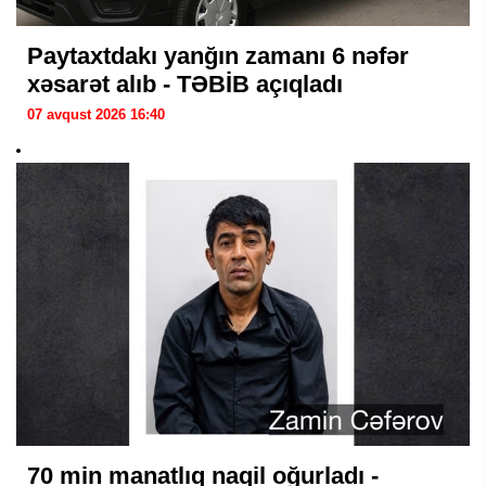
Paytaxtdakı yanğın zamanı 6 nəfər
xəsarət alıb - TƏBİB açıqladı
07 avqust 2026 16:40
70 min manatlıq naqil oğurladı -