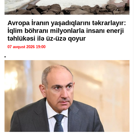
Avropa İranın yaşadıqlarını təkrarlayır:
İqlim böhranı milyonlarla insanı enerji
təhlükəsi ilə üz-üzə qoyur
07 avqust 2026 19:00