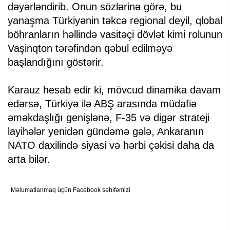
dəyərləndirib. Onun sözlərinə görə, bu
yanaşma Türkiyənin təkcə regional deyil, qlobal
böhranların həllində vasitəçi dövlət kimi rolunun
Vaşinqton tərəfindən qəbul edilməyə
başlandığını göstərir.
Karauz hesab edir ki, mövcud dinamika davam
edərsə, Türkiyə ilə ABŞ arasında müdafiə
əməkdaşlığı genişlənə, F-35 və digər strateji
layihələr yenidən gündəmə gələ, Ankaranın
NATO daxilində siyasi və hərbi çəkisi daha da
arta bilər.
Məlumatlanmaq üçün Facebook səhifəmizi