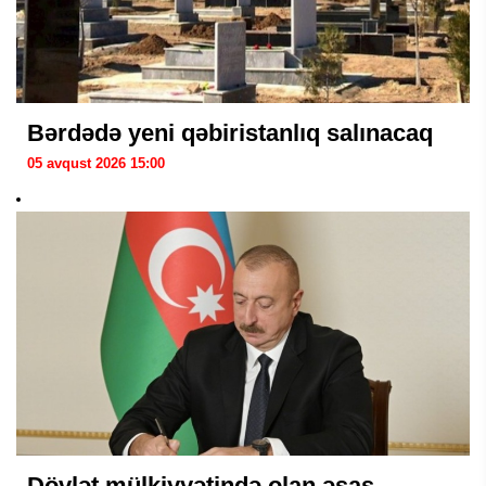
Bərdədə yeni qəbiristanlıq salınacaq
05 avqust 2026 15:00
Dövlət mülkiyyətində olan əsas