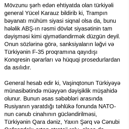
Mövzunu şərh edən ehtiyatda olan türkiyəli
general Yücel Karauz bildirib ki, Trampın
bəyanatı mühüm siyasi siqnal olsa da, bunu
hələlik ABŞ-ın rəsmi dövlət siyasətinin tam
dəyişməsi kimi qiymətləndirmək düzgün deyil.
Onun sözlərinə görə, sanksiyaların ləğvi və
Türkiyənin F-35 proqramına qayıdışı
Konqresin qərarları və hüquqi prosedurlardan
da asılıdır.
General hesab edir ki, Vaşinqtonun Türkiyəyə
münasibətində müəyyən dəyişiklik müşahidə
olunur. Bunun əsas səbəbləri arasında
Rusiyanın yaratdığı təhlükə fonunda NATO-
nun cənub cinahının gücləndirilməsi,
Türkiyənin Qara dəniz, Yaxın Şərq və Cənubi