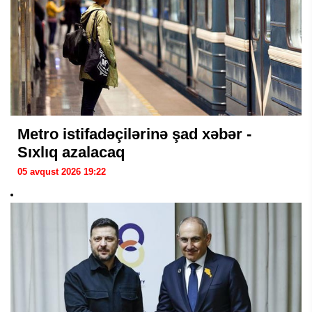
Metro istifadəçilərinə şad xəbər -
Sıxlıq azalacaq
05 avqust 2026 19:22