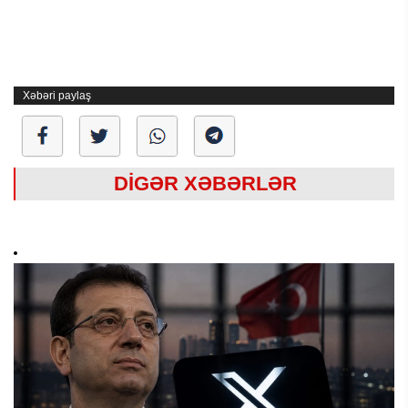
Xəbəri paylaş
DİGƏR XƏBƏRLƏR