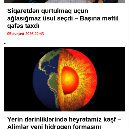
Siqaretdən qurtulmaq üçün
ağlasığmaz üsul seçdi – Başına məftil
qəfəs taxdı
05 avqust 2026 22:43
Yerin dərinliklərində heyrətamiz kəşf –
Alimlər yeni hidrogen formasını