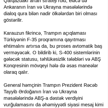
Qafqazdakı artan strateji rolu, eləcə də
Ankaranın İran və Ukrayna məsələlərində
dialoq qura bilən nadir ölkələrdən biri olması
göstərilir.
Karauzun fikrincə, Trampın açıqlaması
Türkiyənin F-35 proqramına qayıtması
ehtimalını artırsa da, bu proses avtomatik baş
verməyəcək. O bildirib ki, S-400 sistemlərinin
gələcək statusu, təhlükəsizlik tələbləri və ABŞ
Konqresinin mövqeyi hələ də əsas maneələr
olaraq qalır.
General həmçinin Trampın Prezident Rəcəb
Tayyib Ərdoğanın İran və Ukrayna
məsələlərində ABŞ-a dəstək verdiyini
vurğulamasını da əhəmiyyətli siyasi mesaj kimi