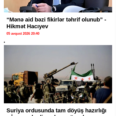
“Mənə aid bəzi fikirlər təhrif olunub” -
Hikmət Hacıyev
05 avqust 2026 20:40
Suriya ordusunda tam döyüş hazırlığı