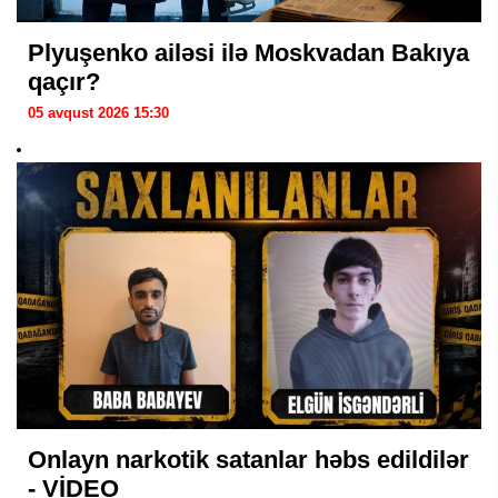
Plyuşenko ailəsi ilə Moskvadan Bakıya
qaçır?
05 avqust 2026 15:30
Onlayn narkotik satanlar həbs edildilər
- VİDEO