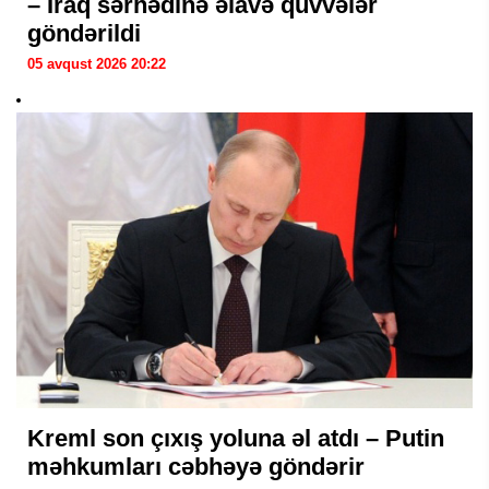
– İraq sərhədinə əlavə qüvvələr
göndərildi
05 avqust 2026 20:22
Kreml son çıxış yoluna əl atdı – Putin
məhkumları cəbhəyə göndərir