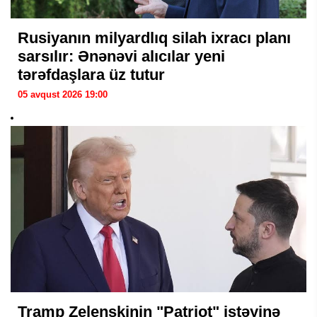
Rusiyanın milyardlıq silah ixracı planı
sarsılır: Ənənəvi alıcılar yeni
tərəfdaşlara üz tutur
05 avqust 2026 19:00
Tramp Zelenskinin "Patriot" istəyinə