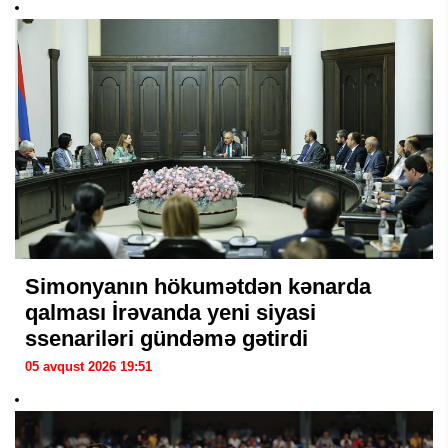
Simonyanın hökumətdən kənarda
qalması İrəvanda yeni siyasi
ssenariləri gündəmə gətirdi
05 avqust 2026 19:51