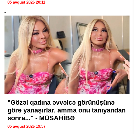
05 avqust 2026 20:11
"Gözəl qadına əvvəlcə görünüşünə
görə yanaşırlar, amma onu tanıyandan
sonra..." - MÜSAHİBƏ
05 avqust 2026 19:57