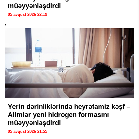
müəyyənləşdirdi
05 avqust 2026 22:19
Yerin dərinliklərində heyrətamiz kəşf –
Alimlər yeni hidrogen formasını
müəyyənləşdirdi
05 avqust 2026 21:55