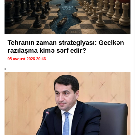
Tehranın zaman strategiyası: Gecikən
razılaşma kimə sərf edir?
05 avqust 2026 20:46