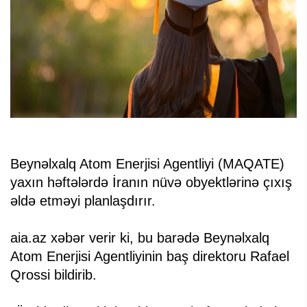
Beynəlxalq Atom Enerjisi Agentliyi (MAQATE)
yaxın həftələrdə İranın nüvə obyektlərinə çıxış
əldə etməyi planlaşdırır.
aia.az xəbər verir ki, bu barədə Beynəlxalq
Atom Enerjisi Agentliyinin baş direktoru Rafael
Qrossi bildirib.