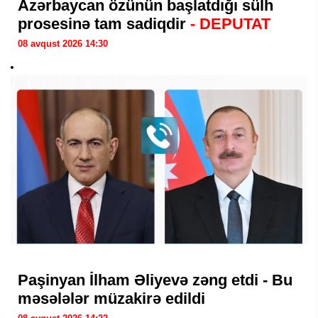
Azərbaycan özünün başlatdığı sülh
prosesinə tam sadiqdir
- DEPUTAT
08 avqust 2026 14:30
Paşinyan İlham Əliyevə zəng etdi - Bu
məsələlər müzakirə edildi