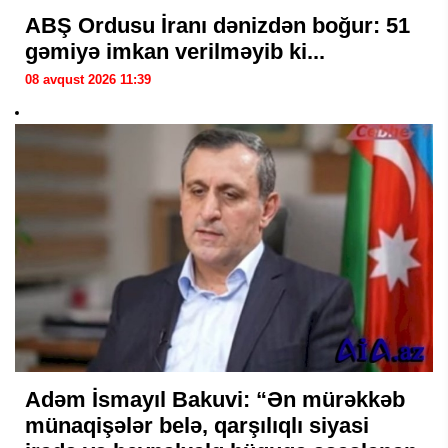
ABŞ Ordusu İranı dənizdən boğur: 51
gəmiyə imkan verilməyib ki...
08 avqust 2026 11:39
Adəm İsmayıl Bakuvi: “Ən mürəkkəb
münaqişələr belə, qarşılıqlı siyasi