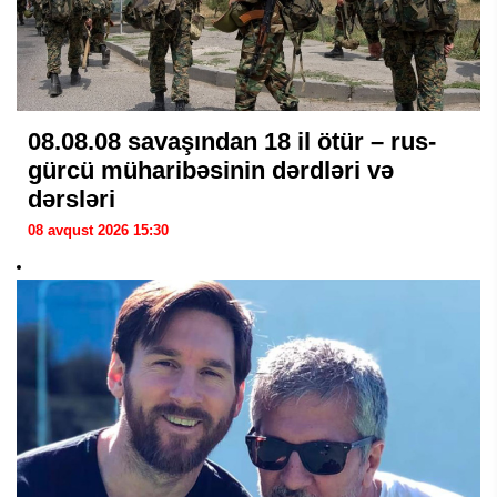
08.08.08 savaşından 18 il ötür – rus-
gürcü müharibəsinin dərdləri və
dərsləri
08 avqust 2026 15:30