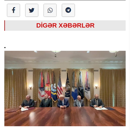
DİGƏR XƏBƏRLƏR