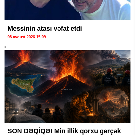
Messinin atası vəfat etdi
08 avqust 2026 15:09
SON DƏQİQƏ! Min illik qorxu gerçək