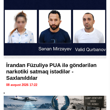
İrandan Füzuliyə PUA ilə göndərilən
narkotiki satmaq istədilər -
Saxlanıldılar
08 avqust 2026 17:22