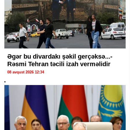
Əgər bu divardakı şəkil gerçəksə...-
Rəsmi Tehran təcili izah verməlidir
08 avqust 2026 12:34