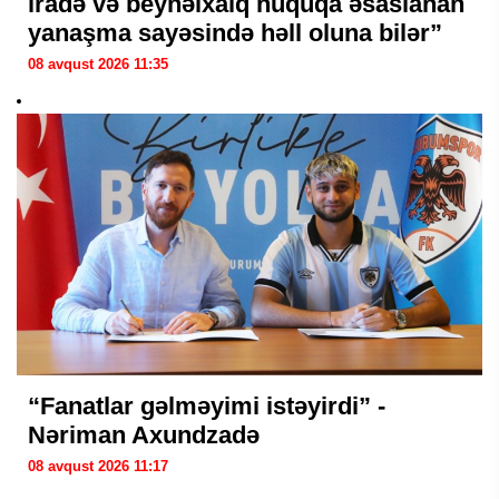
iradə və beynəlxalq hüquqa əsaslanan
yanaşma sayəsində həll oluna bilər”
08 avqust 2026 11:35
“Fanatlar gəlməyimi istəyirdi” -
Nəriman Axundzadə
08 avqust 2026 11:17