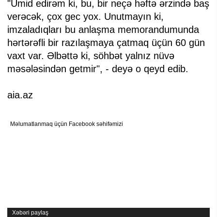
"Ümid edirəm ki, bu, bir neçə həftə ərzində baş
verəcək, çox gec yox. Unutmayın ki,
imzaladıqları bu anlaşma memorandumunda
hərtərəfli bir razılaşmaya çatmaq üçün 60 gün
vaxt var. Əlbəttə ki, söhbət yalnız nüvə
məsələsindən getmir", - deyə o qeyd edib.
aia.az
Məlumatlanmaq üçün Facebook səhifəmizi
Xəbəri paylaş