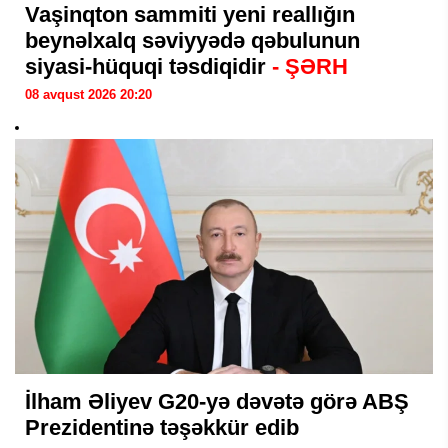
Vaşinqton sammiti yeni reallığın
beynəlxalq səviyyədə qəbulunun
siyasi-hüquqi təsdiqidir
- ŞƏRH
08 avqust 2026 20:20
İlham Əliyev G20-yə dəvətə görə ABŞ
Prezidentinə təşəkkür edib