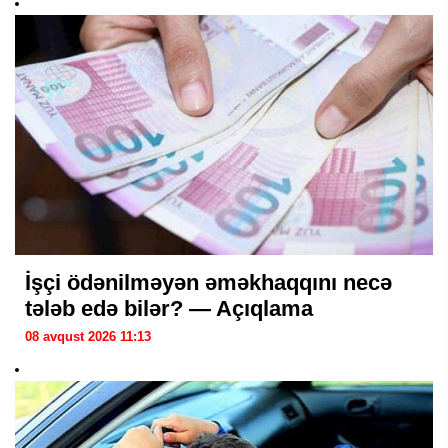
İşçi ödənilməyən əməkhaqqını necə
tələb edə bilər? — Açıqlama
08 avqust 2026 11:13