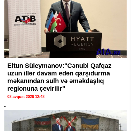
Eltun Süleymanov:"Cənubi Qafqaz
uzun illər davam edən qarşıdurma
məkanından sülh və əməkdaşlıq
regionuna çevirilir"
08 avqust 2026 12:48