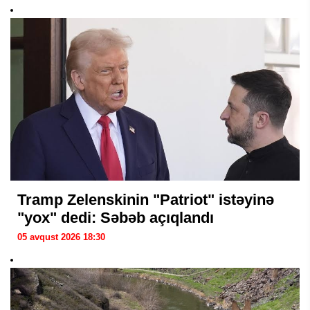
Tramp Zelenskinin "Patriot" istəyinə
"yox" dedi: Səbəb açıqlandı
05 avqust 2026 18:30