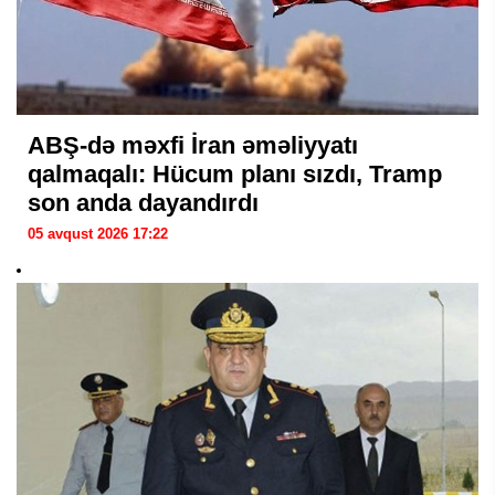
ABŞ-də məxfi İran əməliyyatı
qalmaqalı: Hücum planı sızdı, Tramp
son anda dayandırdı
05 avqust 2026 17:22