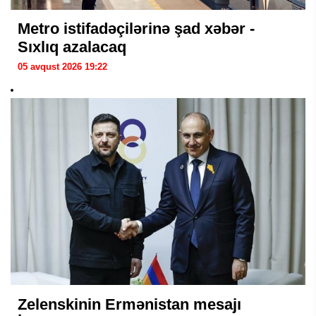
Metro istifadəçilərinə şad xəbər -
Sıxlıq azalacaq
05 avqust 2026 19:22
Zelenskinin Ermənistan mesajı