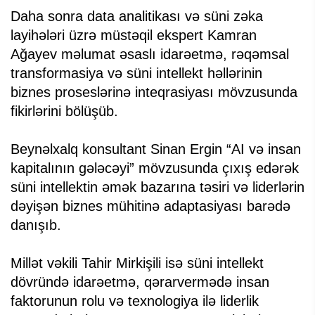
Daha sonra data analitikası və süni zəka
layihələri üzrə müstəqil ekspert Kamran
Ağayev məlumat əsaslı idarəetmə, rəqəmsal
transformasiya və süni intellekt həllərinin
biznes proseslərinə inteqrasiyası mövzusunda
fikirlərini bölüşüb.
Beynəlxalq konsultant Sinan Ergin “AI və insan
kapitalının gələcəyi” mövzusunda çıxış edərək
süni intellektin əmək bazarına təsiri və liderlərin
dəyişən biznes mühitinə adaptasiyası barədə
danışıb.
Millət vəkili Tahir Mirkişili isə süni intellekt
dövründə idarəetmə, qərarvermədə insan
faktorunun rolu və texnologiya ilə liderlik