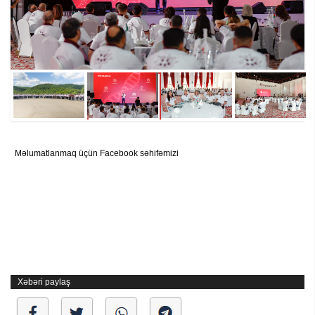
Məlumatlanmaq üçün Facebook səhifəmizi
Xəbəri paylaş