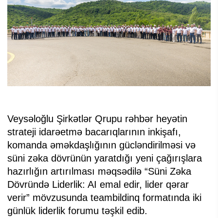
Veysəloğlu Şirkətlər Qrupu rəhbər heyətin
strateji idarəetmə bacarıqlarının inkişafı,
komanda əməkdaşlığının gücləndirilməsi və
süni zəka dövrünün yaratdığı yeni çağırışlara
hazırlığın artırılması məqsədilə “Süni Zəka
Dövründə Liderlik: AI emal edir, lider qərar
verir” mövzusunda teambildinq formatında iki
günlük liderlik forumu təşkil edib.