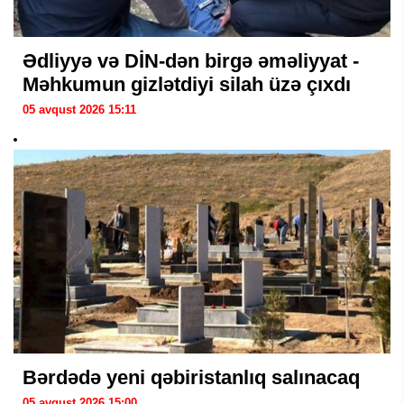
Ədliyyə və DİN-dən birgə əməliyyat -
Məhkumun gizlətdiyi silah üzə çıxdı
05 avqust 2026 15:11
Bərdədə yeni qəbiristanlıq salınacaq
05 avqust 2026 15:00