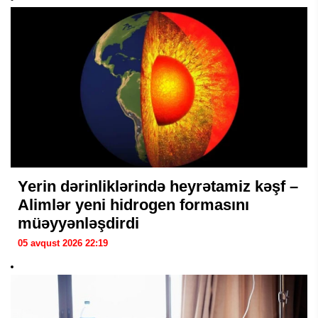
Yerin dərinliklərində heyrətamiz kəşf –
Alimlər yeni hidrogen formasını
müəyyənləşdirdi
05 avqust 2026 22:19