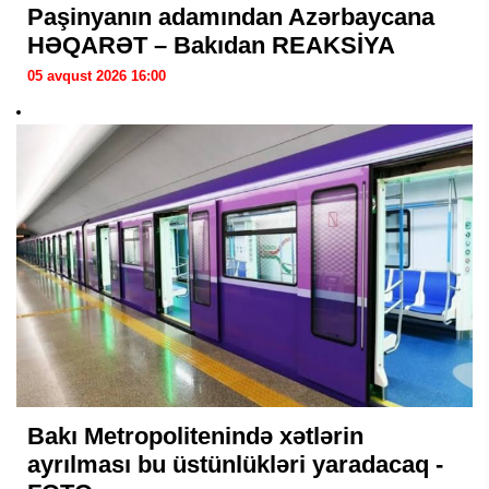
Paşinyanın adamından Azərbaycana
HƏQARƏT – Bakıdan REAKSİYA
05 avqust 2026 16:00
Bakı Metropolitenində xətlərin
ayrılması bu üstünlükləri yaradacaq -