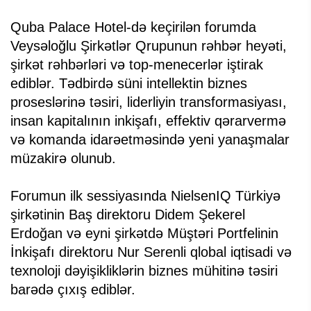
Quba Palace Hotel-də keçirilən forumda
Veysəloğlu Şirkətlər Qrupunun rəhbər heyəti,
şirkət rəhbərləri və top-menecerlər iştirak
ediblər. Tədbirdə süni intellektin biznes
proseslərinə təsiri, liderliyin transformasiyası,
insan kapitalının inkişafı, effektiv qərarvermə
və komanda idarəetməsində yeni yanaşmalar
müzakirə olunub.
Forumun ilk sessiyasında NielsenIQ Türkiyə
şirkətinin Baş direktoru Didem Şekerel
Erdoğan və eyni şirkətdə Müştəri Portfelinin
İnkişafı direktoru Nur Serenli qlobal iqtisadi və
texnoloji dəyişikliklərin biznes mühitinə təsiri
barədə çıxış ediblər.