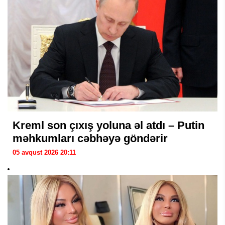
Kreml son çıxış yoluna əl atdı – Putin
məhkumları cəbhəyə göndərir
05 avqust 2026 20:11