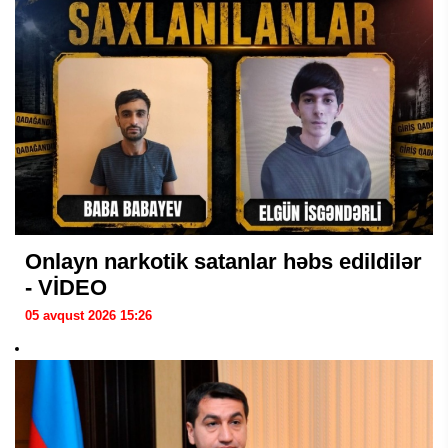
Onlayn narkotik satanlar həbs edildilər
- VİDEO
05 avqust 2026 15:26