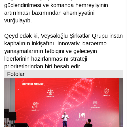
gücləndirilməsi və komanda həmrəyliyinin
artırılması baxımından əhəmiyyətini
vurğulayıb.
Qeyd edək ki, Veysəloğlu Şirkətlər Qrupu insan
kapitalının inkişafını, innovativ idarəetmə
yanaşmalarının tətbiqini və gələcəyin
liderlərinin hazırlanmasını strateji
prioritetlərindən biri hesab edir.
Fotolar