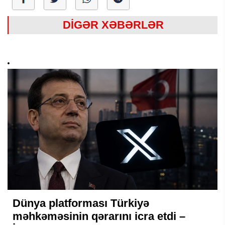
DİGƏR XƏBƏRLƏR
Dünya platforması Türkiyə
məhkəməsinin qərarını icra etdi –