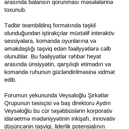
arasında balansın qorunması məsələlərinə
toxunub.
Tədbir teambildinq formatında təşkil
olunduğundan iştirakçılar müxtəlif interaktiv
sessiyalara, komanda oyunlarına və
əməkdaşlığı təşviq edən fəaliyyətlərə cəlb
olunublar. Bu fəaliyyətlər rəhbər heyət
arasında ünsiyyətin, qarşılıqlı etimadın və
komanda ruhunun gücləndirilməsinə xidmət
edib.
Forumun yekununda Veysəloğlu Şirkətlər
Qrupunun təsisçisi və baş direktoru Aydın
Veysəloğlu bu cür təşəbbüslərin korporativ
idarəetmə mədəniyyətinin inkişafı, innovativ
düşüncənin təşviqi, liderlik potensialının