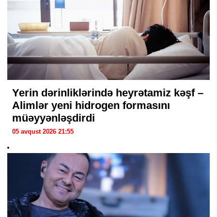
Yerin dərinliklərində heyrətamiz kəşf –
Alimlər yeni hidrogen formasını
müəyyənləşdirdi
05 avqust 2026 21:55