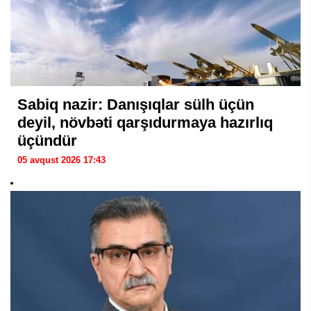
Sabiq nazir: Danışıqlar sülh üçün
deyil, növbəti qarşıdurmaya hazırlıq
üçündür
05 avqust 2026 17:43