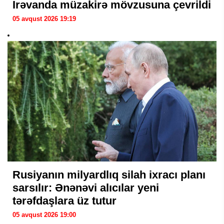
İrəvanda müzakirə mövzusuna çevrildi
05 avqust 2026 19:19
Rusiyanın milyardlıq silah ixracı planı
sarsılır: Ənənəvi alıcılar yeni
tərəfdaşlara üz tutur
05 avqust 2026 19:00