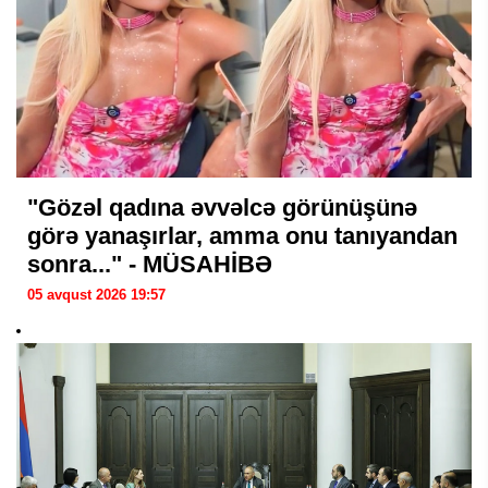
"Gözəl qadına əvvəlcə görünüşünə
görə yanaşırlar, amma onu tanıyandan
sonra..." - MÜSAHİBƏ
05 avqust 2026 19:57