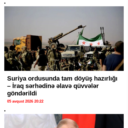
Suriya ordusunda tam döyüş hazırlığı
– İraq sərhədinə əlavə qüvvələr
göndərildi
05 avqust 2026 20:22