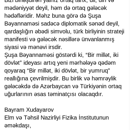
Bizi birləşdirən yalnız ortaq tarix, dil, din və
mədəniyyət deyil, həm də ortaq gələcək
hədəfləridir. Məhz buna görə də Şuşa
Bəyannaməsi sadəcə diplomatik sənəd deyil,
qardaşlığın əbədi simvolu, türk birliyinin strateji
manifesti və gələcək nəsillərə ünvanlanmış
siyasi və mənəvi irsdir.
Şuşa Bəyannaməsi göstərdi ki, “Bir millət, iki
dövlət” ideyası artıq yeni mərhələyə qədəm
qoyaraq “Bir millət, iki dövlət, bir yumruq”
reallığına çevrilmişdir. Bu birlik və həmrəylik
gələcəkdə də Azərbaycan və Türkiyənin ortaq
uğurlarının əsas təminatçısı olacaqdır.
Bayram Xudayarov
Elm və Təhsil Nazirliyi Fizika İnstitutunun
əməkdaşı,