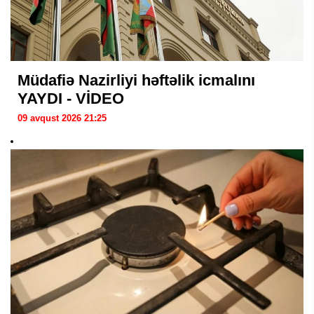
Müdafiə Nazirliyi həftəlik icmalını
YAYDI - VİDEO
09 avqust 2026 21:25