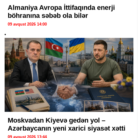
Almaniya Avropa İttifaqında enerji
böhranına səbəb ola bilər
09 avqust 2026 14:00
Moskvadan Kiyevə gedən yol –
Azərbaycanın yeni xarici siyasət xətti
09 avqust 2026 13:44