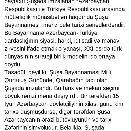
paytaxtı Şuşada imzalanan “Azərbaycan
Respublikası ilə Türkiyə Respublikası arasında
müttəfiqlik münasibətləri haqqında Şuşa
Bəyannaməsi” məhz belə tarixi sənədlərdəndir.
Bu Bəyannamə Azərbaycan-Türkiyə
qardaşlığının siyasi, hərbi, iqtisadi və mənəvi
zirvəsini ifadə etməklə yanaşı, XXI əsrdə türk
dünyasının strateji birlik modelini də ortaya
qoydu.
Təsadüfi deyil ki, Şuşa Bəyannaməsi Milli
Qurtuluş Günündə, Qarabağın tacı olan
Şuşada imzalandı. Bu tarix və məkan seçimi
böyük rəmzi məna daşıyırdı. Bir tərəfdən 15
İyun Azərbaycan dövlətçiliyinin xilası günü kimi
tarixə düşmüşdürsə, digər tərəfdən Şuşa
Azərbaycanın ərazi bütövlüyünün və tarixi
Zəfərinin simvoludur. Beləliklə, Şuşada