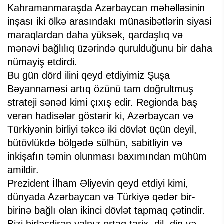
Kahramanmaraşda Azərbaycan məhəlləsinin
inşası iki ölkə arasındakı münasibətlərin siyasi
maraqlardan daha yüksək, qardaşlıq və
mənəvi bağlılıq üzərində qurulduğunu bir daha
nümayiş etdirdi.
Bu gün dörd ilini qeyd etdiyimiz Şuşa
Bəyannaməsi artıq özünü tam doğrultmuş
strateji sənəd kimi çıxış edir. Regionda baş
verən hadisələr göstərir ki, Azərbaycan və
Türkiyənin birliyi təkcə iki dövlət üçün deyil,
bütövlükdə bölgədə sülhün, sabitliyin və
inkişafın təmin olunması baxımından mühüm
amildir.
Prezident İlham Əliyevin qeyd etdiyi kimi,
dünyada Azərbaycan və Türkiyə qədər bir-
birinə bağlı olan ikinci dövlət tapmaq çətindir.