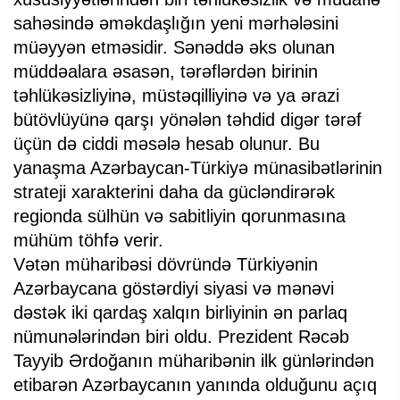
sahəsində əməkdaşlığın yeni mərhələsini
müəyyən etməsidir. Sənəddə əks olunan
müddəalara əsasən, tərəflərdən birinin
təhlükəsizliyinə, müstəqilliyinə və ya ərazi
bütövlüyünə qarşı yönələn təhdid digər tərəf
üçün də ciddi məsələ hesab olunur. Bu
yanaşma Azərbaycan-Türkiyə münasibətlərinin
strateji xarakterini daha da gücləndirərək
regionda sülhün və sabitliyin qorunmasına
mühüm töhfə verir.
Vətən müharibəsi dövründə Türkiyənin
Azərbaycana göstərdiyi siyasi və mənəvi
dəstək iki qardaş xalqın birliyinin ən parlaq
nümunələrindən biri oldu. Prezident Rəcəb
Tayyib Ərdoğanın müharibənin ilk günlərindən
etibarən Azərbaycanın yanında olduğunu açıq