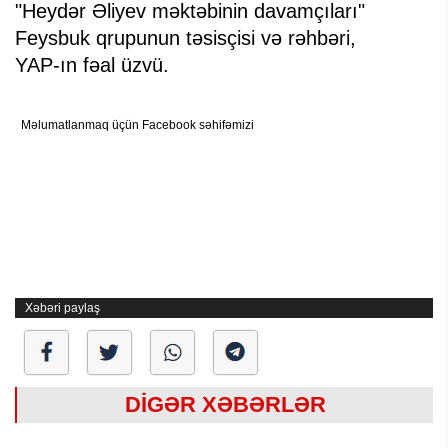
"Heydər Əliyev məktəbinin davamçıları"
Feysbuk qrupunun təsisçisi və rəhbəri,
YAP-ın fəal üzvü.
Məlumatlanmaq üçün Facebook səhifəmizi
Xəbəri paylaş
DİGƏR XƏBƏRLƏR