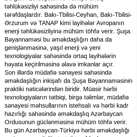
təhlükəsizliyi sahəsində də mühüm
tərəfdaşlardır. Bakı-Tbilisi-Ceyhan, Bakı-Tbilisi-
Ərzurum və TANAP kimi layihələr Avropanın
enerji təhlükəsizliyinə mühüm töhfə verir. Şuşa
Bəyannaməsi bu əməkdaşlığın daha da
genişlənməsinə, yaşıl enerji və yeni
texnologiyalar sahəsində ortaq layihələrin
həyata keçirilməsinə əlavə imkanlar açır.
Son illərdə müdafiə sənayesi sahəsində
əməkdaşlığın inkişafı da Şuşa Bəyannaməsinin
praktiki nəticələrindən biridir. Müasir hərbi
texnologiyaların tətbiqi, birgə təlimlər, müdafiə
sənayesi məhsullarının istehsalı və hərbi kadr
hazırlığı sahəsində əməkdaşlıq Azərbaycan
Ordusunun güclənməsinə mühüm töhfə verir.
Bu gün Azərbaycan-Türkiyə hərbi əməkdaşlığı