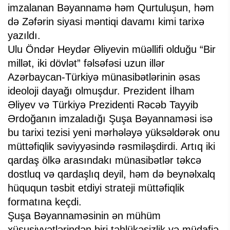
imzalanan Bəyannamə həm Qurtuluşun, həm
də Zəfərin siyasi məntiqi davamı kimi tarixə
yazıldı.
Ulu Öndər Heydər Əliyevin müəllifi olduğu “Bir
millət, iki dövlət” fəlsəfəsi uzun illər
Azərbaycan-Türkiyə münasibətlərinin əsas
ideoloji dayağı olmuşdur. Prezident İlham
Əliyev və Türkiyə Prezidenti Rəcəb Tayyib
Ərdoğanın imzaladığı Şuşa Bəyannaməsi isə
bu tarixi tezisi yeni mərhələyə yüksəldərək onu
müttəfiqlik səviyyəsində rəsmiləşdirdi. Artıq iki
qardaş ölkə arasındakı münasibətlər təkcə
dostluq və qardaşlıq deyil, həm də beynəlxalq
hüququn təsbit etdiyi strateji müttəfiqlik
formatına keçdi.
Şuşa Bəyannaməsinin ən mühüm
xüsusiyyətlərindən biri təhlükəsizlik və müdafiə