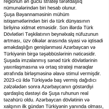
regionun ən güclü strateji tərəfdaşlıq
nümunələrindən biri hesab olunur.
Şuşa Bəyannaməsinin mühüm
istiqamətlərindən biri də türk dünyasının
birliyinə xidmət etməsidir. Son illərdə Türk
Dövlətləri Təşkilatının beynəlxalq nüfuzunun
artması, üzv ölkələr arasında siyasi və iqtisadi
əməkdaşlığın genişlənməsi Azərbaycan və
Türkiyənin birgə təşəbbüslərinin nəticəsidir.
Şuşada imzalanmış sənəd türk dövlətlərinin
yaxınlaşmasına və ortaq strateji maraqlar
ətrafında birləşməsinə əlavə stimul vermişdir.
2023-cü ildə Türkiyədə baş vermiş dağıdıcı
zəlzələdən sonra Azərbaycanın göstərdiyi
qardaşlıq dəstəyi də Şuşa ruhunun real
təzahürü oldu. Azərbaycan dövlətinin və
xalqının ilk gündən Türkiyənin yanında olması,