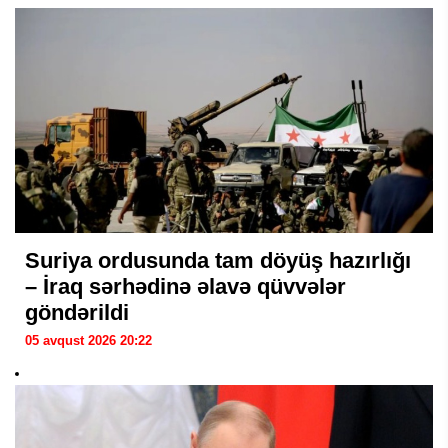
Suriya ordusunda tam döyüş hazırlığı
– İraq sərhədinə əlavə qüvvələr
göndərildi
05 avqust 2026 20:22