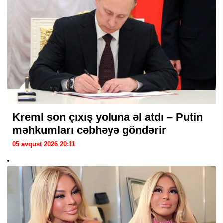
Kreml son çıxış yoluna əl atdı – Putin
məhkumları cəbhəyə göndərir
05 avqust 2026 20:11