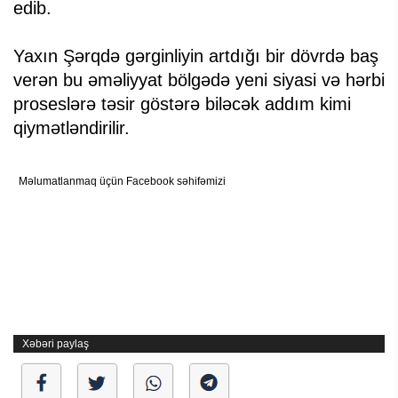
edib.
Yaxın Şərqdə gərginliyin artdığı bir dövrdə baş
verən bu əməliyyat bölgədə yeni siyasi və hərbi
proseslərə təsir göstərə biləcək addım kimi
qiymətləndirilir.
Məlumatlanmaq üçün Facebook səhifəmizi
Xəbəri paylaş