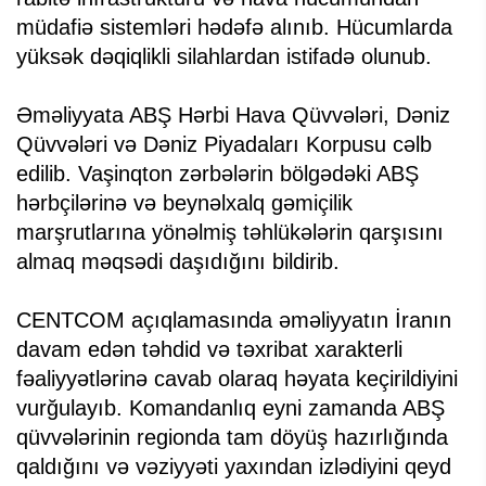
müdafiə sistemləri hədəfə alınıb. Hücumlarda
yüksək dəqiqlikli silahlardan istifadə olunub.
Əməliyyata ABŞ Hərbi Hava Qüvvələri, Dəniz
Qüvvələri və Dəniz Piyadaları Korpusu cəlb
edilib. Vaşinqton zərbələrin bölgədəki ABŞ
hərbçilərinə və beynəlxalq gəmiçilik
marşrutlarına yönəlmiş təhlükələrin qarşısını
almaq məqsədi daşıdığını bildirib.
CENTCOM açıqlamasında əməliyyatın İranın
davam edən təhdid və təxribat xarakterli
fəaliyyətlərinə cavab olaraq həyata keçirildiyini
vurğulayıb. Komandanlıq eyni zamanda ABŞ
qüvvələrinin regionda tam döyüş hazırlığında
qaldığını və vəziyyəti yaxından izlədiyini qeyd