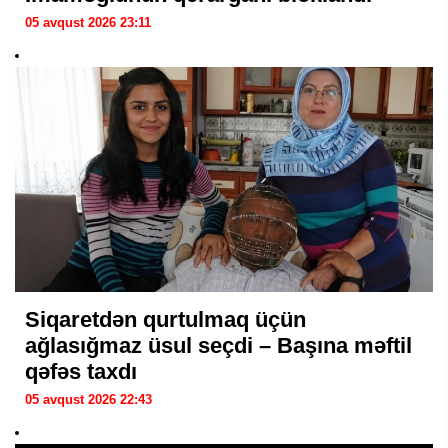
05 avqust 2026 23:11
Siqaretdən qurtulmaq üçün
ağlasığmaz üsul seçdi – Başına məftil
qəfəs taxdı
05 avqust 2026 22:43