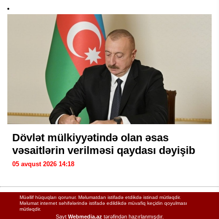
Dövlət mülkiyyətində olan əsas
vəsaitlərin verilməsi qaydası dəyişib
05 avqust 2026 14:18
Müəllif hüquqları qorunur. Məlumatdan istifadə etdikdə istinad mütləqdir.
Məlumat internet səhifələrində istifadə edildikdə müvafiq keçidin qoyulması
mütləqdir.
Sayt
Webmedia.az
tərəfindən hazırlanmışdır.