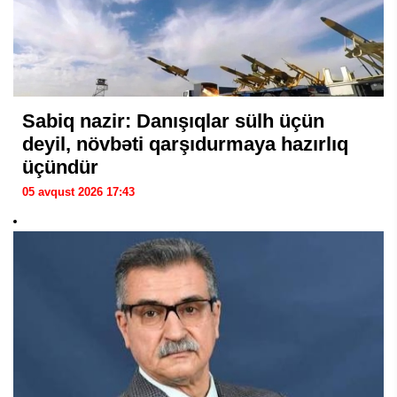
Sabiq nazir: Danışıqlar sülh üçün
deyil, növbəti qarşıdurmaya hazırlıq
üçündür
05 avqust 2026 17:43