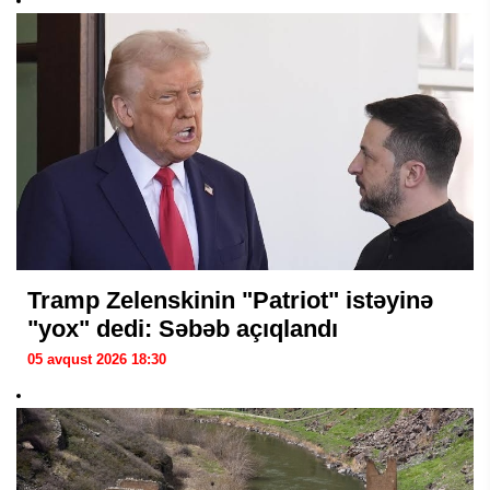
Tramp Zelenskinin "Patriot" istəyinə
"yox" dedi: Səbəb açıqlandı
05 avqust 2026 18:30