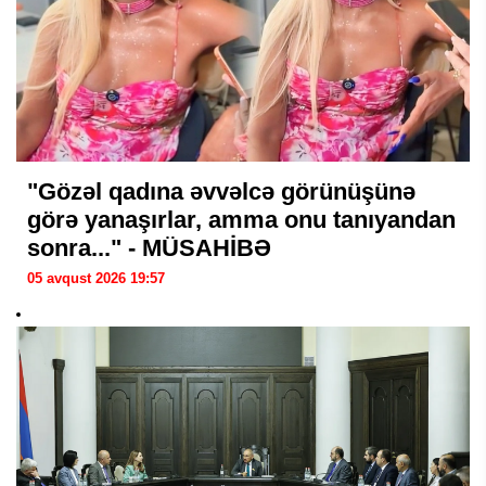
"Gözəl qadına əvvəlcə görünüşünə
görə yanaşırlar, amma onu tanıyandan
sonra..." - MÜSAHİBƏ
05 avqust 2026 19:57