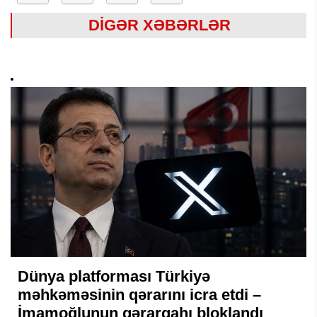
DİGƏR XƏBƏRLƏR
Dünya platforması Türkiyə
məhkəməsinin qərarını icra etdi –
İmamoğlunun qərargahı bloklandı