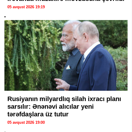
05 avqust 2026 19:19
Rusiyanın milyardlıq silah ixracı planı
sarsılır: Ənənəvi alıcılar yeni
tərəfdaşlara üz tutur
05 avqust 2026 19:00