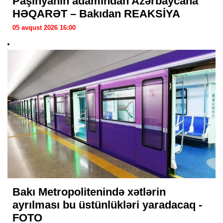
Paşinyanın adamından Azərbaycana
HƏQARƏT – Bakıdan REAKSİYA
05 avqust 2026 16:00
Bakı Metropolitenində xətlərin
ayrılması bu üstünlükləri yaradacaq -
FOTO