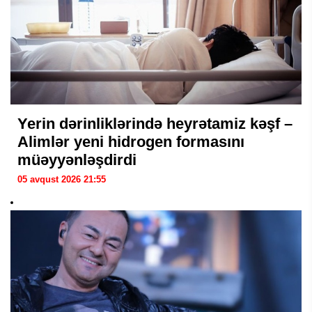
Yerin dərinliklərində heyrətamiz kəşf –
Alimlər yeni hidrogen formasını
müəyyənləşdirdi
05 avqust 2026 21:55