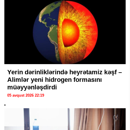
Yerin dərinliklərində heyrətamiz kəşf –
Alimlər yeni hidrogen formasını
müəyyənləşdirdi
05 avqust 2026 22:19