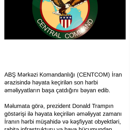
ABŞ Mərkəzi Komandanlığı (CENTCOM) İran
ərazisində həyata keçirilən son hərbi
əməliyyatların başa çatdığını bəyan edib.
Məlumata görə, prezident Donald Trampın
göstərişi ilə həyata keçirilən əməliyyat zamanı
İranın hərbi müşahidə və kəşfiyyat obyektləri,
rabitə infrastrukturu və hava hücumundan