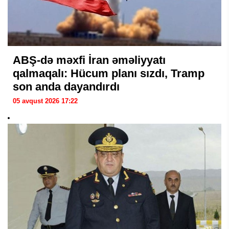
ABŞ-də məxfi İran əməliyyatı
qalmaqalı: Hücum planı sızdı, Tramp
son anda dayandırdı
05 avqust 2026 17:22