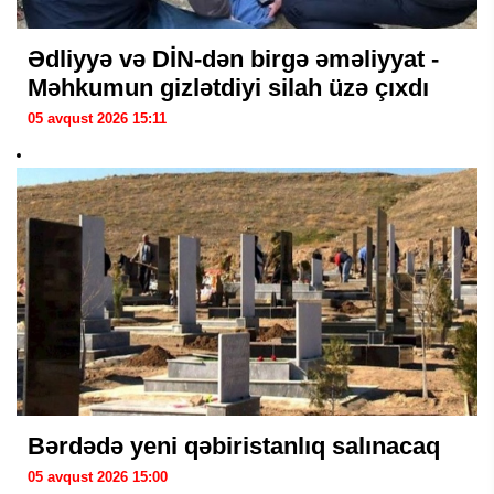
Ədliyyə və DİN-dən birgə əməliyyat -
Məhkumun gizlətdiyi silah üzə çıxdı
05 avqust 2026 15:11
Bərdədə yeni qəbiristanlıq salınacaq
05 avqust 2026 15:00