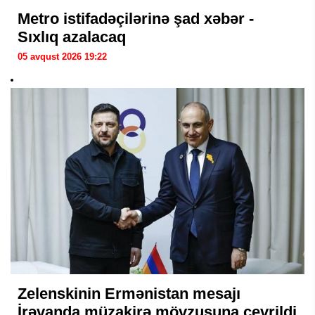
Metro istifadəçilərinə şad xəbər -
Sıxlıq azalacaq
05 avqust 2026 19:22
Zelenskinin Ermənistan mesajı
İrəvanda müzakirə mövzusuna çevrildi