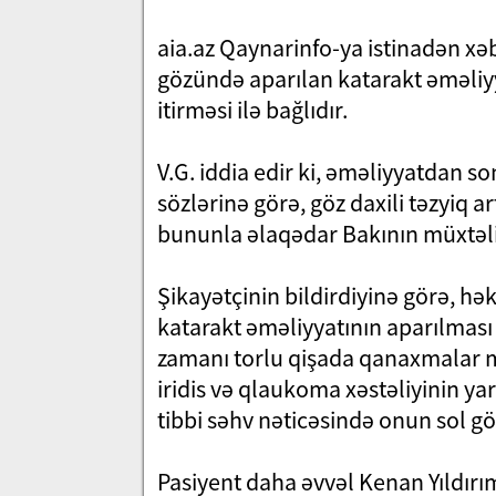
aia.az Qaynarinfo-ya istinadən xəbə
gözündə aparılan katarakt əməliy
itirməsi ilə bağlıdır.
V.G. iddia edir ki, əməliyyatdan 
sözlərinə görə, göz daxili təzyiq a
bununla əlaqədar Bakının müxtəli
Şikayətçinin bildirdiyinə görə, h
katarakt əməliyyatının aparılmas
zamanı torlu qişada qanaxmalar m
iridis və qlaukoma xəstəliyinin ya
tibbi səhv nəticəsində onun sol gö
Pasiyent daha əvvəl Kenan Yıldırı