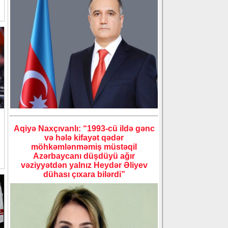
Aqiyə Naxçıvanlı: “1993-cü ildə gənc
və hələ kifayət qədər
möhkəmlənməmiş müstəqil
Azərbaycanı düşdüyü ağır
vəziyyətdən yalnız Heydər Əliyev
dühası çıxara bilərdi”