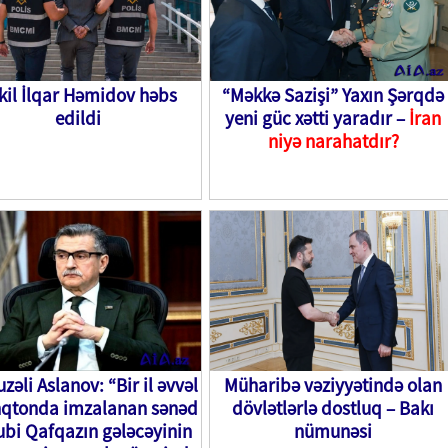
kil İlqar Həmidov həbs
“Məkkə Sazişi” Yaxın Şərqdə
edildi
yeni güc xətti yaradır –
İran
niyə narahatdır?
zəli Aslanov: “Bir il əvvəl
Müharibə vəziyyətində olan
nqtonda imzalanan sənəd
dövlətlərlə dostluq – Bakı
bi Qafqazın gələcəyinin
nümunəsi