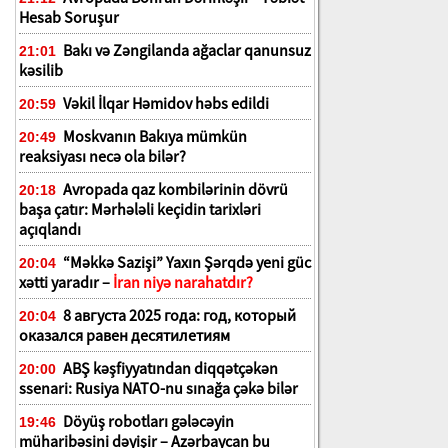
Hesab Soruşur
Bakı və Zəngilanda ağaclar qanunsuz
21:01
kəsilib
Vəkil İlqar Həmidov həbs edildi
20:59
Moskvanın Bakıya mümkün
20:49
reaksiyası necə ola bilər?
Avropada qaz kombilərinin dövrü
20:18
başa çatır: Mərhələli keçidin tarixləri
açıqlandı
“Məkkə Sazişi” Yaxın Şərqdə yeni güc
20:04
xətti yaradır –
İran niyə narahatdır?
8 августа 2025 года: год, который
20:04
оказался равен десятилетиям
ABŞ kəşfiyyatından diqqətçəkən
20:00
ssenari: Rusiya NATO-nu sınağa çəkə bilər
Döyüş robotları gələcəyin
19:46
müharibəsini dəyişir – Azərbaycan bu