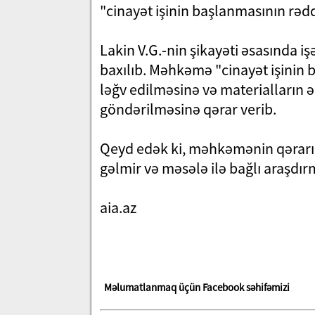
"cinayət işinin başlanmasının rə
Lakin V.G.-nin şikayəti əsasında 
baxılıb. Məhkəmə "cinayət işinin
ləğv edilməsinə və materialların 
göndərilməsinə qərar verib.
Qeyd edək ki, məhkəmənin qərarı K
gəlmir və məsələ ilə bağlı araşdı
aia.az
Məlumatlanmaq üçün Facebook səhifəmizi