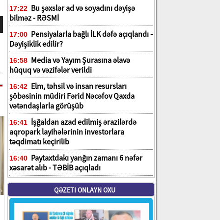
Bu şəxslər ad və soyadını dəyişə
17:22
bilməz - RƏSMİ
Pensiyalarla bağlı İLK dəfə açıqlandı -
17:00
Dəyişiklik edilir?
Media və Yayım Şurasına əlavə
16:58
hüquq və vəzifələr verildi
Elm, təhsil və insan resursları
16:42
şöbəsinin müdiri Fərid Nəcəfov Qaxda
vətəndaşlarla görüşüb
İşğaldan azad edilmiş ərazilərdə
16:41
aqropark layihələrinin investorlara
təqdimatı keçirilib
Paytaxtdakı yanğın zamanı 6 nəfər
16:40
xəsarət alıb - TƏBİB açıqladı
QƏZETI ONLAYN OXU