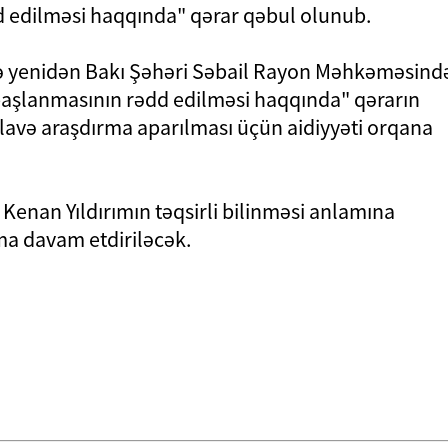
dd edilməsi haqqında" qərar qəbul olunub.
işə yenidən Bakı Şəhəri Səbail Rayon Məhkəməsind
 başlanmasının rədd edilməsi haqqında" qərarın
əlavə araşdırma aparılması üçün aidiyyəti orqana
enan Yıldırımın təqsirli bilinməsi anlamına
rma davam etdiriləcək.