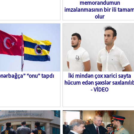
memorandumun
imzalanmasının bir ili tama
olur
ənərbağça” “onu” tapdı
İki mindən çox xarici sayta
hücum edən şəxslər saxlanılı
- VİDEO