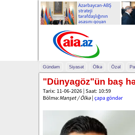
Azərbaycan-ABŞ
strateji
tərəfdaşlığının
əsasını qoyan
memorandumun
imzalanmasının bir
ili tamam olur
Gündəm
Siyasət
Ölkə
Özəl
Pa
"Dünyagöz"ün baş hək
Tarix: 11-06-2026 | Saat: 10:59
Bölmə:
Manşet / Ölkə
|
çapa göndər