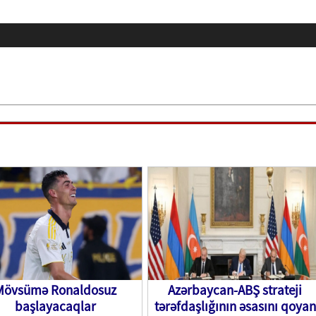
Mövsümə Ronaldosuz
Azərbaycan-ABŞ strateji
başlayacaqlar
tərəfdaşlığının əsasını qoyan