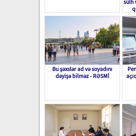
sülh
q
old
Bu şəxslər ad və soyadını
Pen
dəyişə bilməz - RƏSMİ
açıq