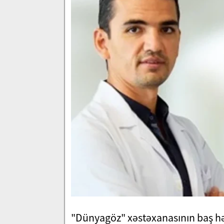
"Dünyagöz" xəstəxanasının baş hək