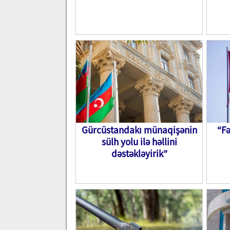
Gürcüstandakı münaqişənin
“F
sülh yolu ilə həllini
dəstəkləyirik”