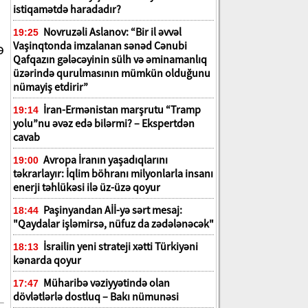
istiqamətdə haradadır?
Novruzəli Aslanov: “Bir il əvvəl
19:25
Vaşinqtonda imzalanan sənəd Cənubi
ə
Qafqazın gələcəyinin sülh və əminamanlıq
üzərində qurulmasının mümkün olduğunu
nümayiş etdirir”
İran-Ermənistan marşrutu “Tramp
19:14
yolu”nu əvəz edə bilərmi? – Ekspertdən
cavab
Avropa İranın yaşadıqlarını
19:00
təkrarlayır: İqlim böhranı milyonlarla insanı
enerji təhlükəsi ilə üz-üzə qoyur
Paşinyandan Aİİ-yə sərt mesaj:
18:44
"Qaydalar işləmirsə, nüfuz da zədələnəcək"
İsrailin yeni strateji xətti Türkiyəni
18:13
kənarda qoyur
Müharibə vəziyyətində olan
17:47
dövlətlərlə dostluq – Bakı nümunəsi