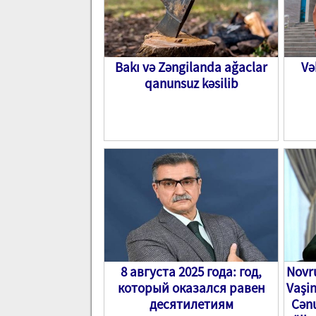
Bakı və Zəngilanda ağaclar
Və
qanunsuz kəsilib
8 августа 2025 года: год,
Novru
который оказался равен
Vaşi
десятилетиям
Cənu