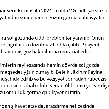
r verir ki, məsələ 2024-cü ildə V.G. adlı şəxsin sol
yatından sonra həmin gözün görmə qabiliyyətini
sonra sol gözündə ciddi problemlər yaranıb. Onun
rtıb, ağrılar isə dözülməz həddə çatıb. Pasiyent
f tanınmış göz həkimlərinə müraciət edib.
əkimlərin rəyi əsasında həmin dövrdə sol gözdə
ı məqsədəuyğun olmayıb. Belə ki, ilkin müayinə
üşahidə edilib və bu vəziyyət sonradan rubeozis
ranmasına səbəb olub. Kenan Yıldırımın yol verdiyi
zü ömürlük görmə qabiliyyətini itirib.
mdan şikayət etsə də, araşdırma nəticəsində