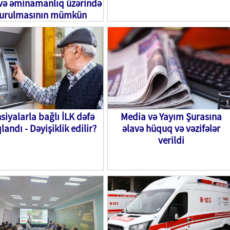
 və əminamanlıq üzərində
urulmasının mümkün
uğunu nümayiş etdirir”
siyalarla bağlı İLK dəfə
Media və Yayım Şurasına
landı - Dəyişiklik edilir?
əlavə hüquq və vəzifələr
verildi