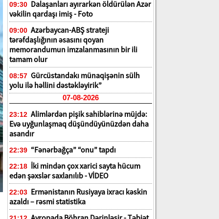
Dalaşanları ayırarkən öldürülən Azər
09:30
vəkilin qardaşı imiş - Foto
Azərbaycan-ABŞ strateji
09:00
tərəfdaşlığının əsasını qoyan
memorandumun imzalanmasının bir ili
tamam olur
Gürcüstandakı münaqişənin sülh
08:57
yolu ilə həllini dəstəkləyirik”
07-08-2026
Alimlərdən pişik sahiblərinə müjdə:
23:12
Evə uyğunlaşmaq düşündüyünüzdən daha
asandır
“Fənərbağça” “onu” tapdı
22:39
İki mindən çox xarici sayta hücum
22:18
edən şəxslər saxlanılıb - VİDEO
Ermənistanın Rusiyaya ixracı kəskin
22:03
azaldı – rəsmi statistika
Avropada Böhran Dərinləşir - Təbiət
21:12