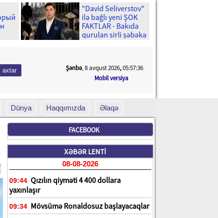
"David Seliverstov"
торый
ilə bağlı yeni ŞOK
ен
FAKTLAR - Bakıda
qurulan sirli şəbəkə
və ...
Şənbə
, 8 avqust 2026
,
05:57:37
Mobil versiya
Dünya
Haqqımızda
Əlaqə
FACEBOOK
XƏBƏR LENTİ
08-08-2026
Qızılın qiyməti 4 400 dollara
09:44
yaxınlaşır
Mövsümə Ronaldosuz başlayacaqlar
09:34