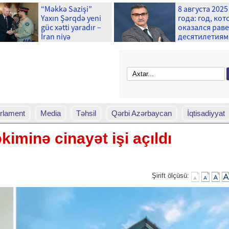
“Məkkə Sazişi”
8 августа 2025
Yaxın Şərqdə yeni
года: год, ко
güc xətti yaradır –
оказался рав
İran niyə
десятилетиям
narahatdır?
rlament
Media
Təhsil
Qərbi Azərbaycan
İqtisadiyyat
iminə cinayət işi açıldı
Şirift ölçüsü: