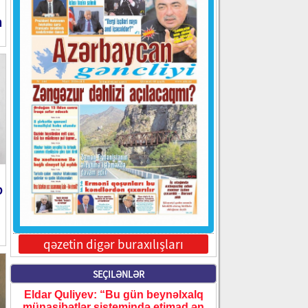
m
b
qəzetin digər buraxılışları
SEÇILƏNLƏR
Eldar Quliyev: “Bu gün beynəlxalq
münasibətlər sistemində etimad ən