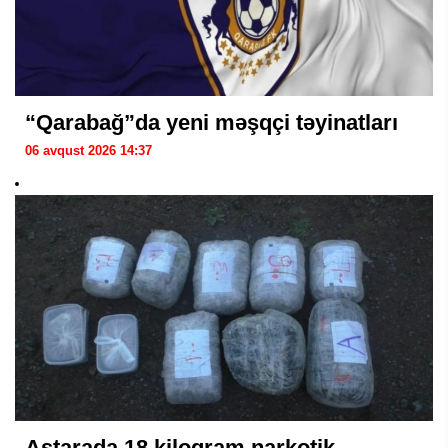
“Qarabağ”da yeni məşqçi təyinatları
06 avqust 2026 14:37
Astarada 18 kiloqram narkotik