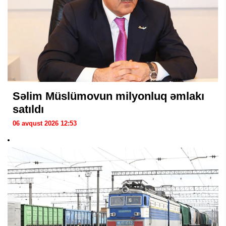
Səlim Müslümovun milyonluq əmlakı
satıldı
06 avqust 2026 12:53