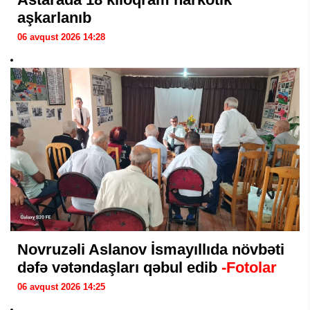
aşkarlanıb
06 avqust 2026 14:28
Novruzəli Aslanov İsmayıllıda növbəti
dəfə vətəndaşları qəbul edib
-Fotolar
06 avqust 2026 14:25