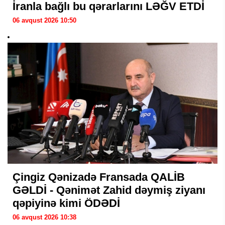
İranla bağlı bu qərarlarını LƏĞV ETDİ
06 avqust 2026 10:50
Çingiz Qənizadə Fransada QALİB
GƏLDİ - Qənimət Zahid dəymiş ziyanı
qəpiyinə kimi ÖDƏDİ
06 avqust 2026 10:38