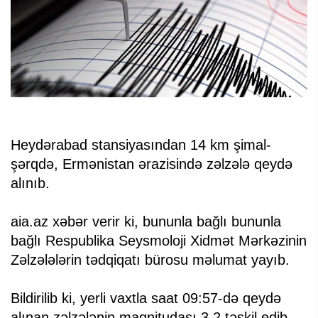
Heydərabad stansiyasından 14 km şimal-
şərqdə, Ermənistan ərazisində zəlzələ qeydə
alınıb.
aia.az xəbər verir ki, bununla bağlı bununla
bağlı Respublika Seysmoloji Xidmət Mərkəzinin
Zəlzələlərin tədqiqatı bürosu məlumat yayıb.
Bildirilib ki, yerli vaxtla saat 09:57-də qeydə
alınan zəlzələnin maqnitudası 3,2 təşkil edib.