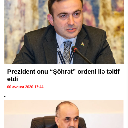
Prezident onu “Şöhrət” ordeni ilə təltif
etdi
06 avqust 2026 13:44