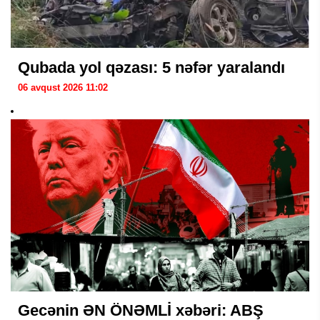
Qubada yol qəzası: 5 nəfər yaralandı
06 avqust 2026 11:02
Gecənin ƏN ÖNƏMLİ xəbəri: ABŞ