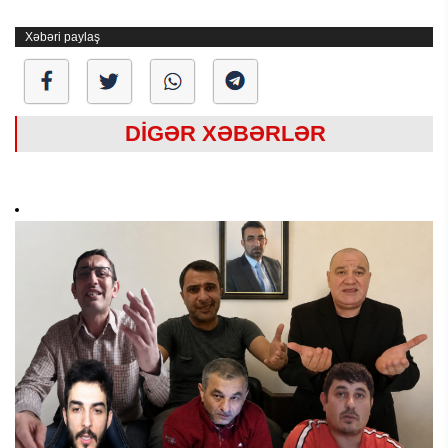
Xəbəri paylaş
DİGƏR XƏBƏRLƏR