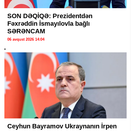
SON DƏQİQƏ: Prezidentdən
Fəxrəddin İsmayılovla bağlı
SƏRƏNCAM
06 avqust 2026 14:04
Ceyhun Bayramov Ukraynanın İrpen