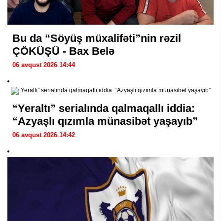
Bu da “Söyüş müxalifəti”nin rəzil
ÇÖKÜŞÜ - Bax Belə
06 avqust 2026 14:44
“Yeraltı” serialında qalmaqallı iddia:
“Azyaşlı qızımla münasibət yaşayıb”
06 avqust 2026 14:42