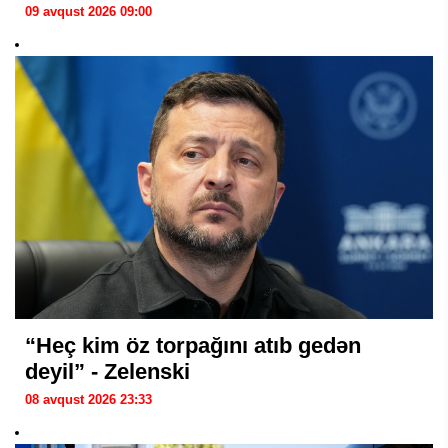
09 avqust 2026 09:00
“Heç kim öz torpağını atıb gedən
deyil” - Zelenski
08 avqust 2026 23:33