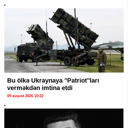
Bu ölkə Ukraynaya "Patriot"ları
verməkdən imtina etdi
09 avqust 2026 10:22