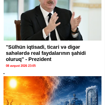
"Sülhün iqtisadi, ticari və digər
sahələrdə real faydalarının şahidi
oluruq" - Prezident
08 avqust 2026 23:05