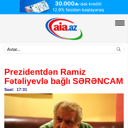
Prezidentdən Ramiz
Fətəliyevlə bağlı
SƏRƏNCAM
Saat: 17:31