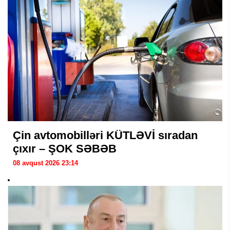
Çin avtomobilləri KÜTLƏVİ sıradan
çıxır – ŞOK SƏBƏB
08 avqust 2026 23:14