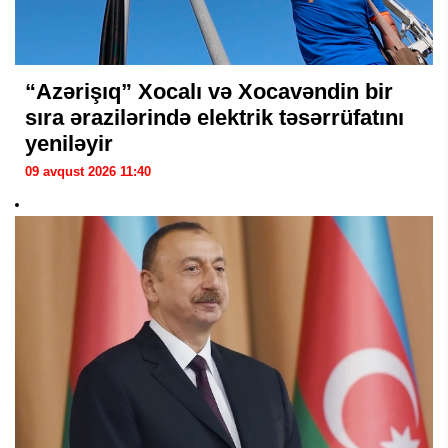
“Azərişıq” Xocalı və Xocavəndin bir
sıra ərazilərində elektrik təsərrüfatını
yeniləyir
09 avqust 2026 11:40