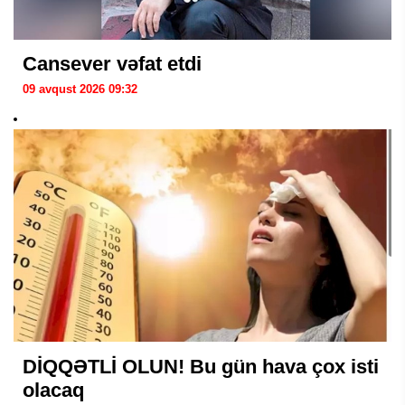
Cansever vəfat etdi
09 avqust 2026 09:32
DİQQƏTLİ OLUN! Bu gün hava çox isti
olacaq