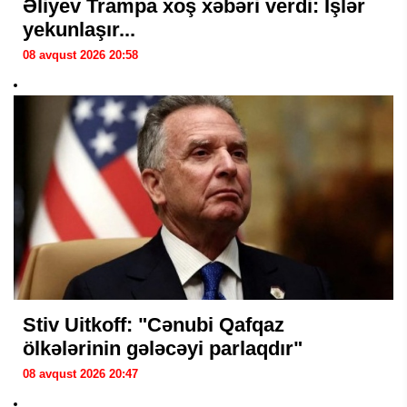
Əliyev Trampa xoş xəbəri verdi: İşlər
yekunlaşır...
08 avqust 2026 20:58
Stiv Uitkoff: "Cənubi Qafqaz
ölkələrinin gələcəyi parlaqdır"
08 avqust 2026 20:47