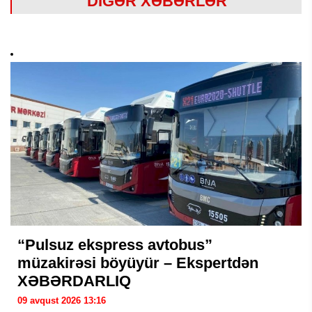
DİGƏR XƏBƏRLƏR
“Pulsuz ekspress avtobus”
müzakirəsi böyüyür – Ekspertdən
XƏBƏRDARLIQ
09 avqust 2026 13:16