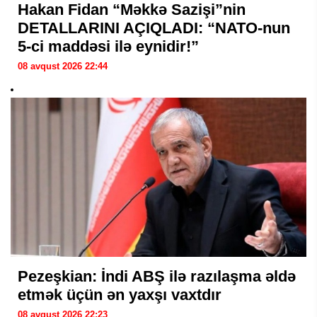
Hakan Fidan “Məkkə Sazişi”nin
DETALLARINI AÇIQLADI: “NATO-nun
5-ci maddəsi ilə eynidir!”
08 avqust 2026 22:44
Pezeşkian: İndi ABŞ ilə razılaşma əldə
etmək üçün ən yaxşı vaxtdır
08 avqust 2026 22:23