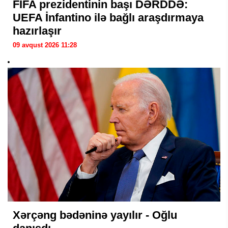
FIFA prezidentinin başı DƏRDDƏ:
UEFA İnfantino ilə bağlı araşdırmaya
hazırlaşır
09 avqust 2026 11:28
Xərçəng bədəninə yayılır - Oğlu