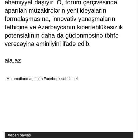
əhəmiyyət daşıyır. O, forum çərçivəsində
aparılan müzakirələrin yeni ideyaların
formalaşmasına, innovativ yanaşmaların
tətbiqinə və Azərbaycanın kibertəhlükəsizlik
potensialının daha da güclənməsinə töhfə
verəcəyinə əminliyini ifadə edib.
aia.az
Məlumatlanmaq üçün Facebook səhifəmizi
Xəbəri paylaş