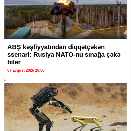
ABŞ kəşfiyyatından diqqətçəkən
ssenari: Rusiya NATO-nu sınağa çəkə
bilər
07 avqust 2026 20:00