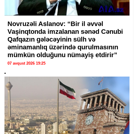
Novruzəli Aslanov: “Bir il əvvəl
Vaşinqtonda imzalanan sənəd Cənubi
Qafqazın gələcəyinin sülh və
əminamanlıq üzərində qurulmasının
mümkün olduğunu nümayiş etdirir”
07 avqust 2026 19:25