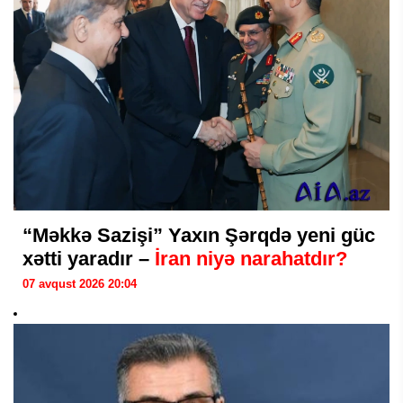
“Məkkə Sazişi” Yaxın Şərqdə yeni güc
xətti yaradır –
İran niyə narahatdır?
07 avqust 2026 20:04