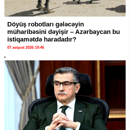
Döyüş robotları gələcəyin
müharibəsini dəyişir – Azərbaycan bu
istiqamətdə haradadır?
07 avqust 2026 19:46