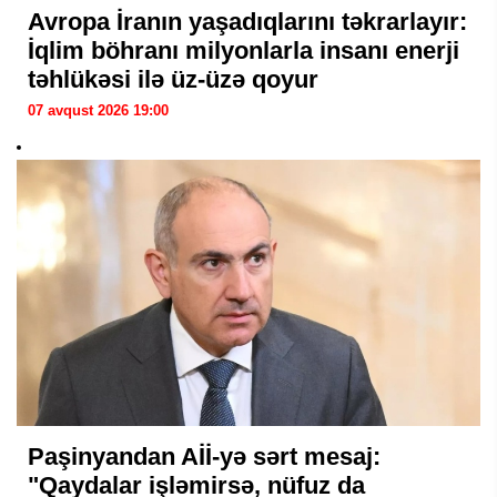
Avropa İranın yaşadıqlarını təkrarlayır:
İqlim böhranı milyonlarla insanı enerji
təhlükəsi ilə üz-üzə qoyur
07 avqust 2026 19:00
Paşinyandan Aİİ-yə sərt mesaj:
"Qaydalar işləmirsə, nüfuz da