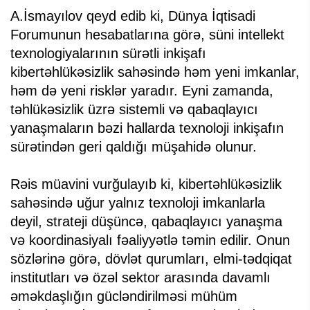
A.İsmayılov qeyd edib ki, Dünya İqtisadi
Forumunun hesabatlarına görə, süni intellekt
texnologiyalarının sürətli inkişafı
kibertəhlükəsizlik sahəsində həm yeni imkanlar,
həm də yeni risklər yaradır. Eyni zamanda,
təhlükəsizlik üzrə sistemli və qabaqlayıcı
yanaşmaların bəzi hallarda texnoloji inkişafın
sürətindən geri qaldığı müşahidə olunur.
Rəis müavini vurğulayıb ki, kibertəhlükəsizlik
sahəsində uğur yalnız texnoloji imkanlarla
deyil, strateji düşüncə, qabaqlayıcı yanaşma
və koordinasiyalı fəaliyyətlə təmin edilir. Onun
sözlərinə görə, dövlət qurumları, elmi-tədqiqat
institutları və özəl sektor arasında davamlı
əməkdaşlığın gücləndirilməsi mühüm