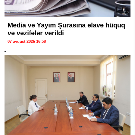
Media və Yayım Şurasına əlavə hüquq
və vəzifələr verildi
07 avqust 2026 16:58