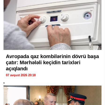
Avropada qaz kombilərinin dövrü başa
çatır: Mərhələli keçidin tarixləri
açıqlandı
07 avqust 2026 20:18