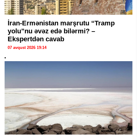
İran-Ermənistan marşrutu “Tramp
yolu”nu əvəz edə bilərmi? –
Ekspertdən cavab
07 avqust 2026 19:14