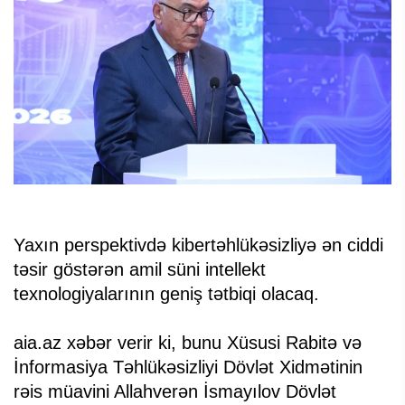
Yaxın perspektivdə kibertəhlükəsizliyə ən ciddi
təsir göstərən amil süni intellekt
texnologiyalarının geniş tətbiqi olacaq.
aia.az xəbər verir ki, bunu Xüsusi Rabitə və
İnformasiya Təhlükəsizliyi Dövlət Xidmətinin
rəis müavini Allahverən İsmayılov Dövlət