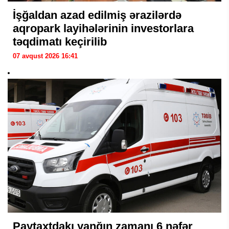
İşğaldan azad edilmiş ərazilərdə
aqropark layihələrinin investorlara
təqdimatı keçirilib
07 avqust 2026 16:41
Paytaxtdakı yanğın zamanı 6 nəfər