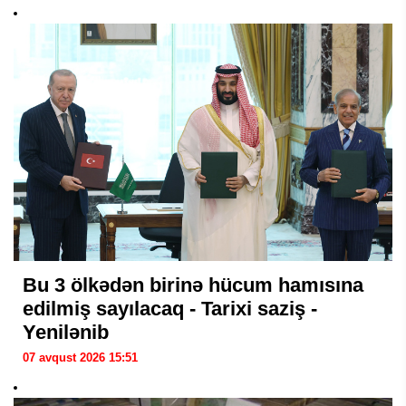
Bu 3 ölkədən birinə hücum hamısına
edilmiş sayılacaq - Tarixi saziş -
Yenilənib
07 avqust 2026 15:51