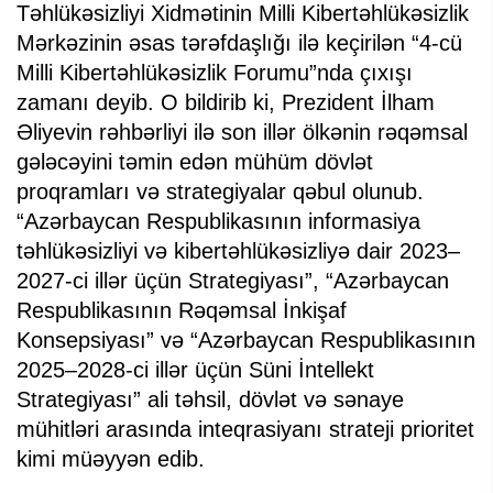
Təhlükəsizliyi Xidmətinin Milli Kibertəhlükəsizlik
Mərkəzinin əsas tərəfdaşlığı ilə keçirilən “4-cü
Milli Kibertəhlükəsizlik Forumu”nda çıxışı
zamanı deyib. O bildirib ki, Prezident İlham
Əliyevin rəhbərliyi ilə son illər ölkənin rəqəmsal
gələcəyini təmin edən mühüm dövlət
proqramları və strategiyalar qəbul olunub.
“Azərbaycan Respublikasının informasiya
təhlükəsizliyi və kibertəhlükəsizliyə dair 2023–
2027-ci illər üçün Strategiyası”, “Azərbaycan
Respublikasının Rəqəmsal İnkişaf
Konsepsiyası” və “Azərbaycan Respublikasının
2025–2028-ci illər üçün Süni İntellekt
Strategiyası” ali təhsil, dövlət və sənaye
mühitləri arasında inteqrasiyanı strateji prioritet
kimi müəyyən edib.