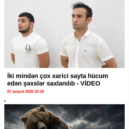
İki mindən çox xarici sayta hücum
edən şəxslər saxlanılıb - VİDEO
07 avqust 2026 22:18