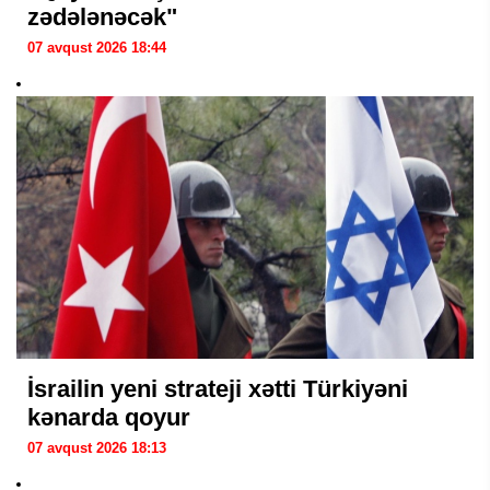
zədələnəcək"
07 avqust 2026 18:44
İsrailin yeni strateji xətti Türkiyəni
kənarda qoyur
07 avqust 2026 18:13