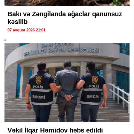
Bakı və Zəngilanda ağaclar qanunsuz
kəsilib
07 avqust 2026 21:01
Vəkil İlqar Həmidov həbs edildi