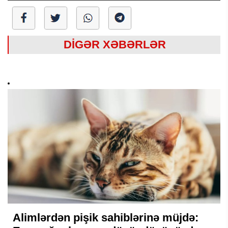
DİGƏR XƏBƏRLƏR
Alimlərdən pişik sahiblərinə müjdə: