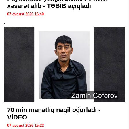
xəsarət alıb - TƏBİB açıqladı
07 avqust 2026 16:40
70 min manatlıq naqil oğurladı -
VİDEO
07 avqust 2026 16:22