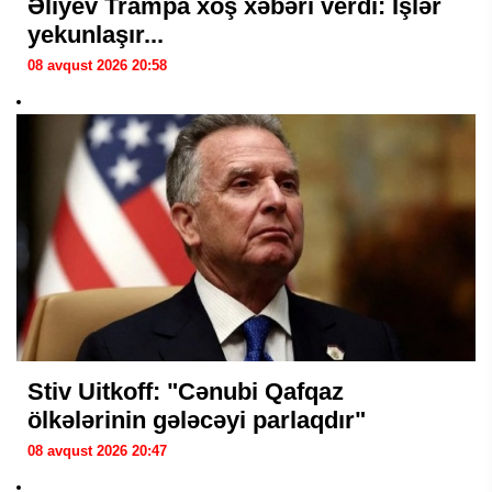
Əliyev Trampa xoş xəbəri verdi: İşlər
yekunlaşır...
08 avqust 2026 20:58
Stiv Uitkoff: "Cənubi Qafqaz
ölkələrinin gələcəyi parlaqdır"
08 avqust 2026 20:47