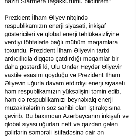
naziri Starmerə təşəkkürümü bildirirəm”.
Prezident İlham Əliyev nitqində
respublikamızın enerji siyasəti, inkişaf
göstəriciləri və qlobal enerji təhlükəsizliyinə
verdiyi töhfələrlə bağlı mühüm məqamlara
toxundu. Prezident İlham Əliyevin tarixi
ardıcıllıqla diqqətə çatdırdığı məqamlar bir
daha göstərdi ki, Ulu Öndər Heydər Əliyevin
vaxtilə əsasını qoyduğu və Prezident İlham
Əliyevin uğurla davam etdirdiyi enerji siyasəti
həm respublikamızın yüksəlişini təmin edib,
həm də respublikamızı beynəlxalq enerji
müzakirələrinin söz sahibi olan iştirakçısına
çevirib. Bu baxımdan Azərbaycanın inkişafı və
qlobal siyasi uğurları neft və qazdan gələn
gəlirlərin səmərəli istifadəsinə dair ən