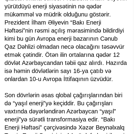
yürütdüyü enerji siyasətinin nə qədər
mükəmməl və müdrik olduğunu göstərir.
Prezident İlham Əliyevin “Bakı Enerji
Həftəsi”nin rəsmi açılış mərasimində bildirdiyi
kimi bu gün Avropa enerji bazarının Cənub
Qaz Dəhlizi olmadan necə olacağını təsəvvür
etmək çətindir. Ötən ilin ortalarına qədər 12
dövlət Azərbaycandan təbii qaz alırdı. Hazırda
isə həmin dövlətlərin sayı 16-ya çatıb və
onlardan 10-u Avropa İttifaqının üzvüdür.
Son dövrlərin əsas qlobal çağırışlarından biri
də “yaşıl enerji”yə keçiddir. Bu çağırışları
vaxtında dəyərləndirən Azərbaycan “yaşıl”
enerji”yə sürətli transformasiya edir. “Bakı
Enerji Həftəsi” çərçivəsində Xəzər Beynəlxalq