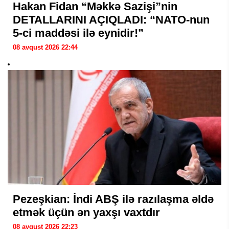
Hakan Fidan “Məkkə Sazişi”nin
DETALLARINI AÇIQLADI: “NATO-nun
5-ci maddəsi ilə eynidir!”
08 avqust 2026 22:44
Pezeşkian: İndi ABŞ ilə razılaşma əldə
etmək üçün ən yaxşı vaxtdır
08 avqust 2026 22:23