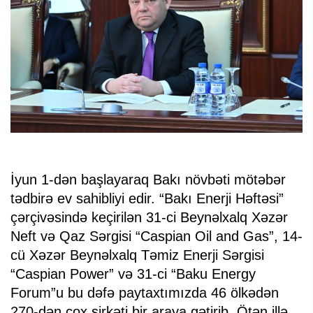
İyun 1-dən başlayaraq Bakı növbəti mötəbər
tədbirə ev sahibliyi edir. “Bakı Enerji Həftəsi”
çərçivəsində keçirilən 31-ci Beynəlxalq Xəzər
Neft və Qaz Sərgisi “Caspian Oil and Gas”, 14-
cü Xəzər Beynəlxalq Təmiz Enerji Sərgisi
“Caspian Power” və 31-ci “Baku Energy
Forum”u bu dəfə paytaxtımızda 46 ölkədən
270-dən çox şirkəti bir araya gətirib. Ötən illə