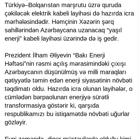
Türkiyə–Bolqarıstan marşrutu üzrə quruda
çəkiləcək elektrik kabeli layihəsi də hazırda icra
mərhələsindədir. Həmçinin Xəzərin şərq
sahillərindən Azərbaycana uzanacaq “yaşıl
enerji” kabeli layihəsi üzərində də iş gedir.
Prezident İlham Əliyevin “Bakı Enerji
Həftəsi”nin rəsmi açılış mərasimindəki çıxışı
Azərbaycanın düşünülmüş və milli maraqları
qətiyyətlə təmin edən enerji siyasətinin növbəti
təqdimatı oldu. Hazırda icra olunan layihələr, o
cümlədən bərpaolunan enerjiyə sürətli
transformasiya göstərir ki, qarşıda
respublikamızı bu istiqamətdə növbəti uğurlar
gözləyir.
Eyni zamanda, digər müstəvilərdə olduğu kimi