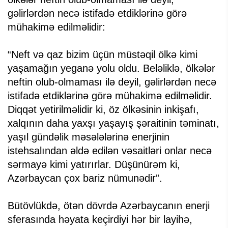
gəlirlərdən necə istifadə etdiklərinə görə
mühakimə edilməlidir:
“Neft və qaz bizim üçün müstəqil ölkə kimi
yaşamağın yeganə yolu oldu. Beləliklə, ölkələr
neftin olub-olmaması ilə deyil, gəlirlərdən necə
istifadə etdiklərinə görə mühakimə edilməlidir.
Diqqət yetirilməlidir ki, öz ölkəsinin inkişafı,
xalqının daha yaxşı yaşayış şəraitinin təminatı,
yaşıl gündəlik məsələlərinə enerjinin
istehsalından əldə edilən vəsaitləri onlar necə
sərmayə kimi yatırırlar. Düşünürəm ki,
Azərbaycan çox bariz nümunədir”.
Bütövlükdə, ötən dövrdə Azərbaycanın enerji
sferasında həyata keçirdiyi hər bir layihə,