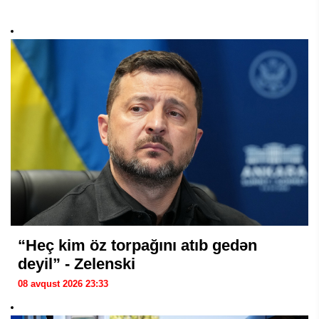
“Heç kim öz torpağını atıb gedən
deyil” - Zelenski
08 avqust 2026 23:33