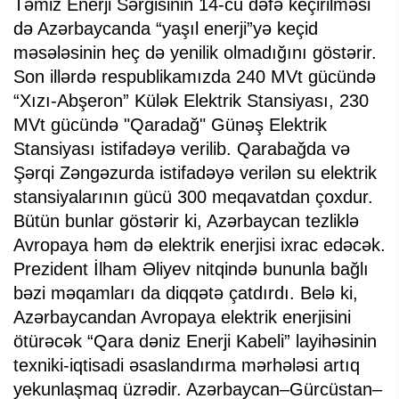
Təmiz Enerji Sərgisinin 14-cü dəfə keçirilməsi
də Azərbaycanda “yaşıl enerji”yə keçid
məsələsinin heç də yenilik olmadığını göstərir.
Son illərdə respublikamızda 240 MVt gücündə
“Xızı-Abşeron” Külək Elektrik Stansiyası, 230
MVt gücündə "Qaradağ" Günəş Elektrik
Stansiyası istifadəyə verilib. Qarabağda və
Şərqi Zəngəzurda istifadəyə verilən su elektrik
stansiyalarının gücü 300 meqavatdan çoxdur.
Bütün bunlar göstərir ki, Azərbaycan tezliklə
Avropaya həm də elektrik enerjisi ixrac edəcək.
Prezident İlham Əliyev nitqində bununla bağlı
bəzi məqamları da diqqətə çatdırdı. Belə ki,
Azərbaycandan Avropaya elektrik enerjisini
ötürəcək “Qara dəniz Enerji Kabeli” layihəsinin
texniki-iqtisadi əsaslandırma mərhələsi artıq
yekunlaşmaq üzrədir. Azərbaycan–Gürcüstan–