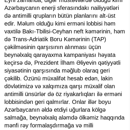
Azərbaycanın enerji sferasındakı nailiyyətləri
də antimilli qrupların bütün planlarını alt-üst
edir. Məlum olduğu kimi erməni lobbisi həm
vaxtilə Bakı-Tbilisi-Ceyhan neft kəmərinin, həm
də Trans-Adriatik Boru Kəmərinin (TAP)
çəkilməsinin qarşısının alınması üçün
beynəlxalq qarayaxma kampaniyası həyata
keçirsə də, Prezident İlham Əliyevin qətiyyətli
siyasətinin qarşısında məğlub olaraq geri
çəkilib. Özünü müxalifət hesab edən, lakin
dövlətimizə və xalqımıza qarşı müxalif olan
antimilli ünsürlər də öz riyakarlıqları ilə erməni
lobbisindən geri qalmırlar. Onlar illər boyu
Azərbaycanın əldə etdiyi uğurlara kölgə
salmağa, beynəlxalq aləmdə ölkəmiz haqqında
mənfi rəy formalaşdırmağa və milli