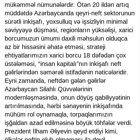
mükəmməl nümunələrdir. Ötən 20 ildən artıq
müddətdə Azərbaycanda qeyri-neft sektorunun
sürətli inkişafı, yoxsulluq və işsizliyin minimal
səviyyəyə düşməsi, regionların yüksəlişi, xarici
borcumuzun ümumi daxili məhsulun olduqca
az bir hissəsini əhatə etməsi, strateji
ehtiyatlarımızın xarici borcu 18 dəfədən çox
üstələməsi, “insan kapitalı”nın inkişafı neft
gəlirlərindən səmərəli istifadənin nəticələridir.
Eyni zamanda, neftdən gələn gəlirlər
Azərbaycan Silahlı Qüvvələrinin
modernləşməsində, onun döyüş qabiliyyətinin
artırılmasında, hərbi sənayenin inkişafında
mühüm rol oynamaqla, torpaqlarımızın
işğaldan azad edilməsinə böyük töhfələr verdi.
Prezident İlham Əliyevin qeyd etdiyi kimi,
ölkələr neftin olub-olmaması ilə deyil,