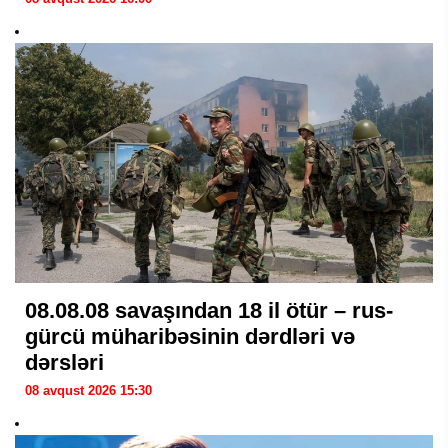
08.08.08 savaşından 18 il ötür – rus-
gürcü müharibəsinin dərdləri və
dərsləri
08 avqust 2026 15:30