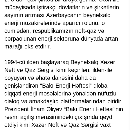
müqayisədə iştirakçı dövlətlərin və şirkətlərin
sayının artması Azərbaycanın beynəlxalq
enerji müzakirələrində aparıcı rolunu, o
cümlədən, respublikamızın neft-qaz və
bərpaolunan enerji sektoruna dünyada artan
marağı əks etdirir.
1994-cü ildən başlayaraq Beynəlxalq Xəzər
Neft və Qaz Sərgisi kimi keçirilən, ildən-ilə
böyüyən və əhatə dairəsini daha da
genişləndirən “Bakı Enerji Həftəsi” qlobal
diqqəti enerji məsələlərinə yönəldən nüfuzlu
dialoq və əməkdaşlıq platformalarından biridir.
Prezident İlham Əliyev “Bakı Enerji Həftəsi”nin
rəsmi açılış mərasimindəki çıxışında qeyd
etdiyi kimi Xəzər Neft və Qaz Sərgisi vaxt