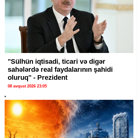
"Sülhün iqtisadi, ticari və digər
sahələrdə real faydalarının şahidi
oluruq" - Prezident
08 avqust 2026 23:05