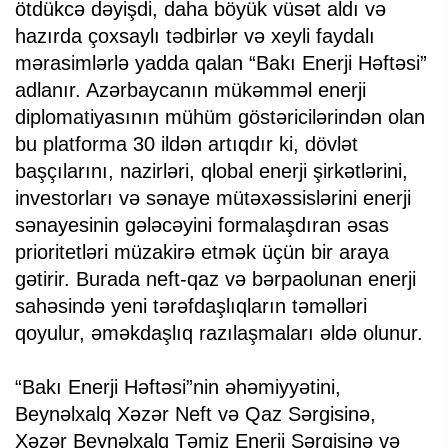
ötdükcə dəyişdi, daha böyük vüsət aldı və
hazırda çoxsaylı tədbirlər və xeyli faydalı
mərasimlərlə yadda qalan “Bakı Enerji Həftəsi”
adlanır. Azərbaycanın mükəmməl enerji
diplomatiyasının mühüm göstəricilərindən olan
bu platforma 30 ildən artıqdır ki, dövlət
başçılarını, nazirləri, qlobal enerji şirkətlərini,
investorları və sənaye mütəxəssislərini enerji
sənayesinin gələcəyini formalaşdıran əsas
prioritetləri müzakirə etmək üçün bir araya
gətirir. Burada neft-qaz və bərpaolunan enerji
sahəsində yeni tərəfdaşlıqların təməlləri
qoyulur, əməkdaşlıq razılaşmaları əldə olunur.
“Bakı Enerji Həftəsi”nin əhəmiyyətini,
Beynəlxalq Xəzər Neft və Qaz Sərgisinə,
Xəzər Beynəlxalq Təmiz Enerji Sərgisinə və