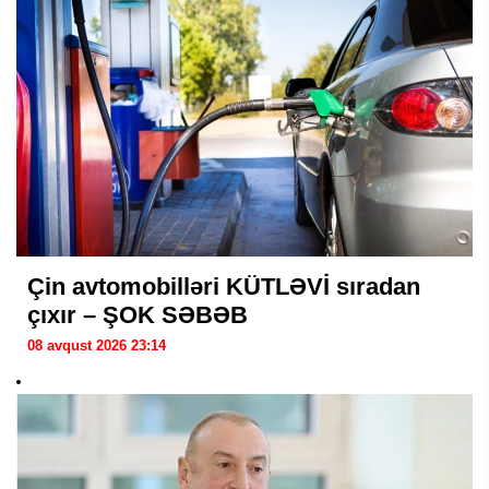
Çin avtomobilləri KÜTLƏVİ sıradan
çıxır – ŞOK SƏBƏB
08 avqust 2026 23:14