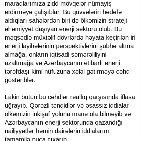
maraqlarımıza zidd mövqelər nümayiş
etdirməyə çalışıblar. Bu qüvvələrin hədəfə
aldıqları sahələrdən biri də ölkəmizin strateji
əhəmiyyət daşıyan enerji sektoru olub. Bu
məqsədlə müxtəlif dövrlərdə həyata keçirilən iri
enerji layihələrinin perspektivlərini şübhə altına
almağa, onların iqtisadi səmərəliliyini
azaltmağa və Azərbaycanın etibarlı enerji
tərəfdaşı kimi nüfuzuna xələl gətirməyə cəhd
göstəriblər.
Lakin bütün bu cəhdlər reallıq qarşısında iflasa
uğrayıb. Qərəzli tənqidlər və əsassız iddialar
ölkəmizin inkişaf yoluna mane ola bilməyib və
Azərbaycanın enerji sektorunda qazandığı
nailiyyətlər həmin dairələrin iddialarını
tamamilə puça çıxarıb.