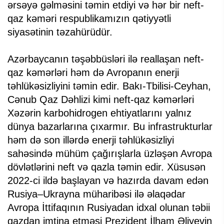
ərsəyə gəlməsini təmin etdiyi və hər bir neft-
qaz kəməri respublikamızın qətiyyətli
siyasətinin təzahürüdür.
Azərbaycanın təşəbbüsləri ilə reallaşan neft-
qaz kəmərləri həm də Avropanın enerji
təhlükəsizliyini təmin edir. Bakı-Tbilisi-Ceyhan,
Cənub Qaz Dəhlizi kimi neft-qaz kəmərləri
Xəzərin karbohidrogen ehtiyatlarını yalnız
dünya bazarlarına çıxarmır. Bu infrastrukturlar
həm də son illərdə enerji təhlükəsizliyi
sahəsində mühüm çağırışlarla üzləşən Avropa
dövlətlərini neft və qazla təmin edir. Xüsusən
2022-ci ildə başlayan və hazırda davam edən
Rusiya–Ukrayna müharibəsi ilə əlaqədar
Avropa İttifaqının Rusiyadan idxal olunan təbii
qazdan imtina etməsi Prezident İlham Əliyevin