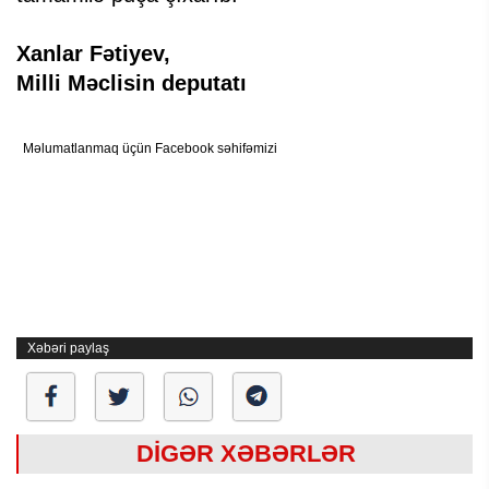
Xanlar Fətiyev,
Milli Məclisin deputatı
Məlumatlanmaq üçün Facebook səhifəmizi
Xəbəri paylaş
DİGƏR XƏBƏRLƏR