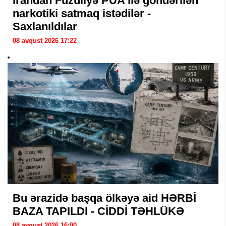
İrandan Füzuliyə PUA ilə göndərilən
narkotiki satmaq istədilər -
Saxlanıldılar
08 avqust 2026 17:22
Bu ərazidə başqa ölkəyə aid HƏRBİ
BAZA TAPILDI - CİDDİ TƏHLÜKƏ
08 avqust 2026 16:00