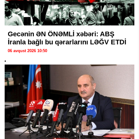
Gecənin ƏN ÖNƏMLİ xəbəri: ABŞ
İranla bağlı bu qərarlarını LƏĞV ETDİ
06 avqust 2026 10:50