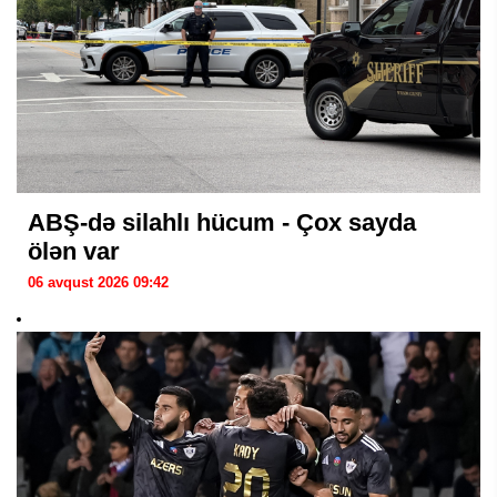
ABŞ-də silahlı hücum - Çox sayda
ölən var
06 avqust 2026 09:42