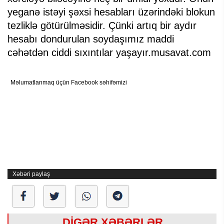
yeganə istəyi şəxsi hesabları üzərindəki blokun
tezliklə götürülməsidir. Çünki artıq bir aydır
hesabı dondurulan soydaşımız maddi
cəhətdən ciddi sıxıntılar yaşayır.musavat.com
Məlumatlanmaq üçün Facebook səhifəmizi
Xəbəri paylaş
DİGƏR XƏBƏRLƏR