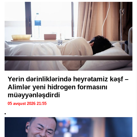
Yerin dərinliklərində heyrətamiz kəşf –
Alimlər yeni hidrogen formasını
müəyyənləşdirdi
05 avqust 2026 21:55