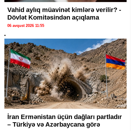
Vahid aylıq müavinət kimlərə verilir? -
Dövlət Komitəsindən açıqlama
06 avqust 2026 11:55
İran Ermənistan üçün dağları partladır
– Türkiyə və Azərbaycana görə