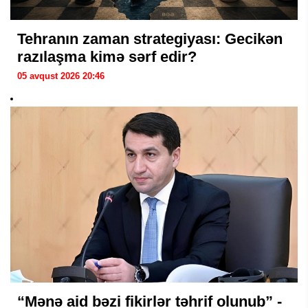
Tehranın zaman strategiyası: Gecikən
razılaşma kimə sərf edir?
05 avqust 2026 20:46
“Mənə aid bəzi fikirlər təhrif olunub” -