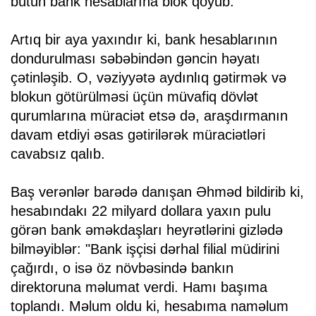
bütün bank hesablarına blok qoyub.
Artıq bir aya yaxındır ki, bank hesablarının
dondurulması səbəbindən gəncin həyatı
çətinləşib. O, vəziyyətə aydınlıq gətirmək və
blokun götürülməsi üçün müvafiq dövlət
qurumlarına müraciət etsə də, araşdırmanın
davam etdiyi əsas gətirilərək müraciətləri
cavabsız qalıb.
Baş verənlər barədə danışan Əhməd bildirib ki,
hesabındakı 22 milyard dollara yaxın pulu
görən bank əməkdaşları heyrətlərini gizlədə
bilməyiblər: "Bank işçisi dərhal filial müdirini
çağırdı, o isə öz növbəsində bankın
direktoruna məlumat verdi. Hamı başıma
toplandı. Məlum oldu ki, hesabıma naməlum