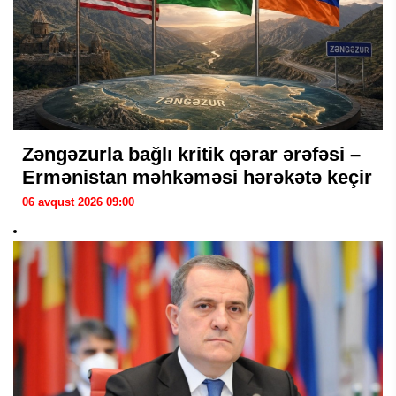
Zəngəzurla bağlı kritik qərar ərəfəsi –
Ermənistan məhkəməsi hərəkətə keçir
06 avqust 2026 09:00