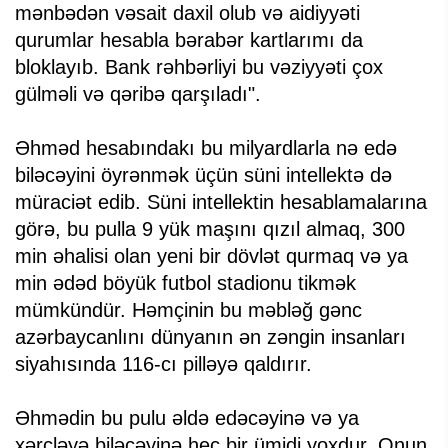
mənbədən vəsait daxil olub və aidiyyəti
qurumlar hesabla bərabər kartlarımı da
bloklayıb. Bank rəhbərliyi bu vəziyyəti çox
gülməli və qəribə qarşıladı".
Əhməd hesabındakı bu milyardlarla nə edə
biləcəyini öyrənmək üçün süni intellektə də
müraciət edib. Süni intellektin hesablamalarına
görə, bu pulla 9 yük maşını qızıl almaq, 300
min əhalisi olan yeni bir dövlət qurmaq və ya
min ədəd böyük futbol stadionu tikmək
mümkündür. Həmçinin bu məbləğ gənc
azərbaycanlını dünyanın ən zəngin insanları
siyahısında 116-cı pilləyə qaldırır.
Əhmədin bu pulu əldə edəcəyinə və ya
xərcləyə biləcəyinə heç bir ümidi yoxdur. Onun