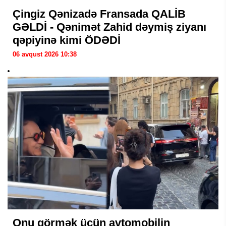
Çingiz Qənizadə Fransada QALİB
GƏLDİ - Qənimət Zahid dəymiş ziyanı
qəpiyinə kimi ÖDƏDİ
06 avqust 2026 10:38
Onu görmək üçün avtomobilin