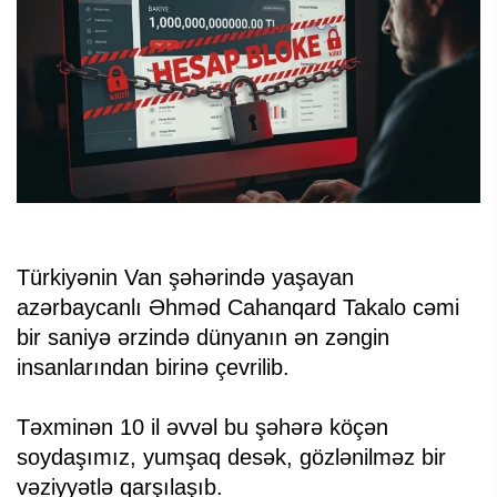
Türkiyənin Van şəhərində yaşayan
azərbaycanlı Əhməd Cahanqard Takalo cəmi
bir saniyə ərzində dünyanın ən zəngin
insanlarından birinə çevrilib.
Təxminən 10 il əvvəl bu şəhərə köçən
soydaşımız, yumşaq desək, gözlənilməz bir
vəziyyətlə qarşılaşıb.