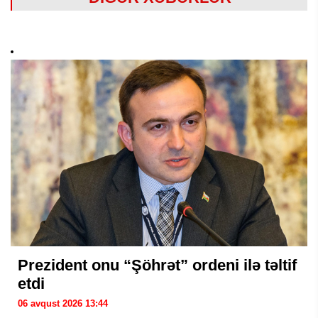
Prezident onu “Şöhrət” ordeni ilə təltif
etdi
06 avqust 2026 13:44