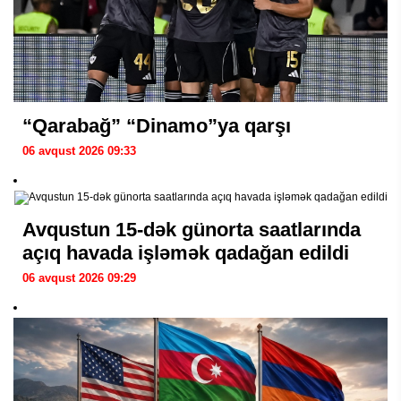
“Qarabağ” “Dinamo”ya qarşı
06 avqust 2026 09:33
Avqustun 15-dək günorta saatlarında
açıq havada işləmək qadağan edildi
06 avqust 2026 09:29