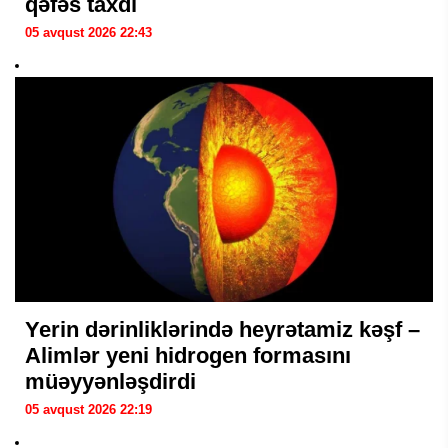
qəfəs taxdı
05 avqust 2026 22:43
Yerin dərinliklərində heyrətamiz kəşf –
Alimlər yeni hidrogen formasını
müəyyənləşdirdi
05 avqust 2026 22:19