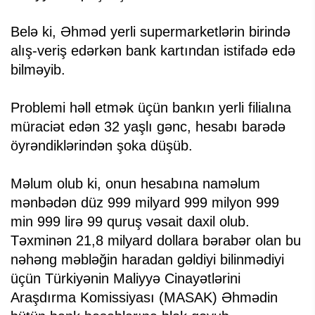
Belə ki, Əhməd yerli supermarketlərin birində
alış-veriş edərkən bank kartından istifadə edə
bilməyib.
Problemi həll etmək üçün bankın yerli filialına
müraciət edən 32 yaşlı gənc, hesabı barədə
öyrəndiklərindən şoka düşüb.
Məlum olub ki, onun hesabına naməlum
mənbədən düz 999 milyard 999 milyon 999
min 999 lirə 99 quruş vəsait daxil olub.
Təxminən 21,8 milyard dollara bərabər olan bu
nəhəng məbləğin haradan gəldiyi bilinmədiyi
üçün Türkiyənin Maliyyə Cinayətlərini
Araşdırma Komissiyası (MASAK) Əhmədin