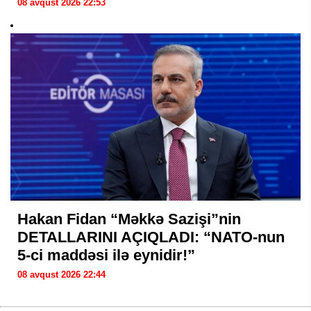
08 avqust 2026 22:53
Hakan Fidan “Məkkə Sazişi”nin
DETALLARINI AÇIQLADI: “NATO-nun
5-ci maddəsi ilə eynidir!”
08 avqust 2026 22:44