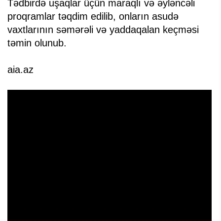
Tədbirdə uşaqlar üçün maraqlı və əyləncəli
proqramlar təqdim edilib, onların asudə
vaxtlarının səmərəli və yaddaqalan keçməsi
təmin olunub.
aia.az