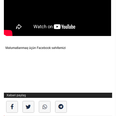
Məlumatlanmaq üçün Facebook səhifəmizi
Xəbəri paylaş