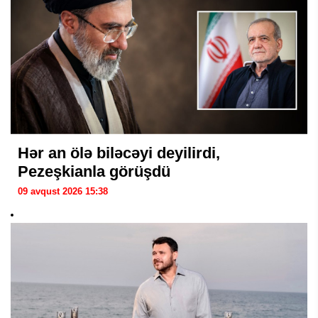
Hər an ölə biləcəyi deyilirdi,
Pezeşkianla görüşdü
09 avqust 2026 15:38