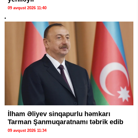
09 avqust 2026 11:40
İlham Əliyev sinqapurlu həmkarı
Tarman Şanmuqaratnamı təbrik edib
09 avqust 2026 11:34