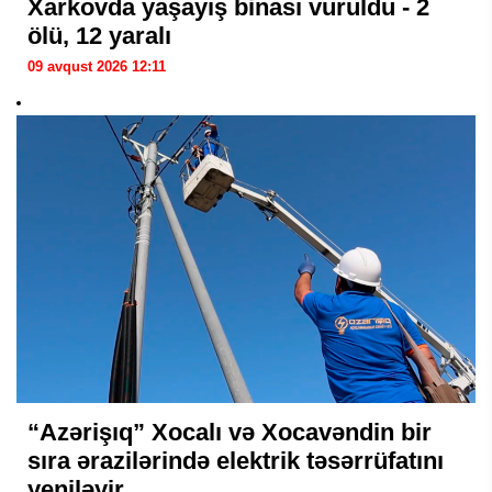
Xarkovda yaşayış binası vuruldu - 2
ölü, 12 yaralı
09 avqust 2026 12:11
“Azərişıq” Xocalı və Xocavəndin bir
sıra ərazilərində elektrik təsərrüfatını
yeniləyir