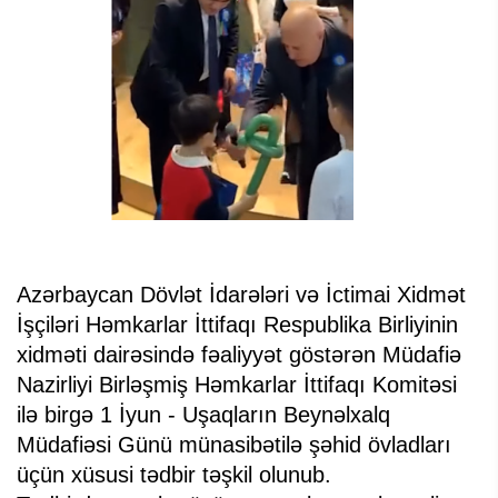
Azərbaycan Dövlət İdarələri və İctimai Xidmət
İşçiləri Həmkarlar İttifaqı Respublika Birliyinin
xidməti dairəsində fəaliyyət göstərən Müdafiə
Nazirliyi Birləşmiş Həmkarlar İttifaqı Komitəsi
ilə birgə 1 İyun - Uşaqların Beynəlxalq
Müdafiəsi Günü münasibətilə şəhid övladları
üçün xüsusi tədbir təşkil olunub.