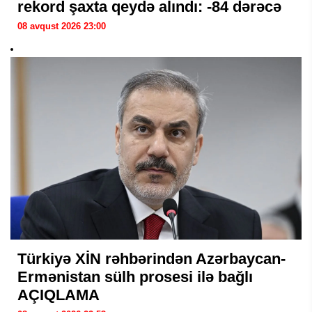
rekord şaxta qeydə alındı: -84 dərəcə
08 avqust 2026 23:00
Türkiyə XİN rəhbərindən Azərbaycan-
Ermənistan sülh prosesi ilə bağlı
AÇIQLAMA