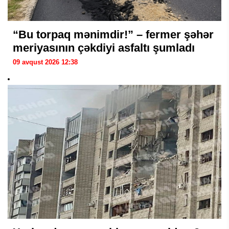
“Bu torpaq mənimdir!” – fermer şəhər
meriyasının çəkdiyi asfaltı şumladı
09 avqust 2026 12:38