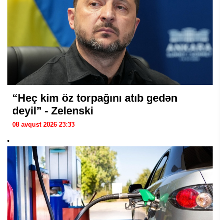
“Heç kim öz torpağını atıb gedən
deyil” - Zelenski
08 avqust 2026 23:33