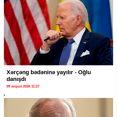
Xərçəng bədəninə yayılır - Oğlu
danışdı
09 avqust 2026 11:27