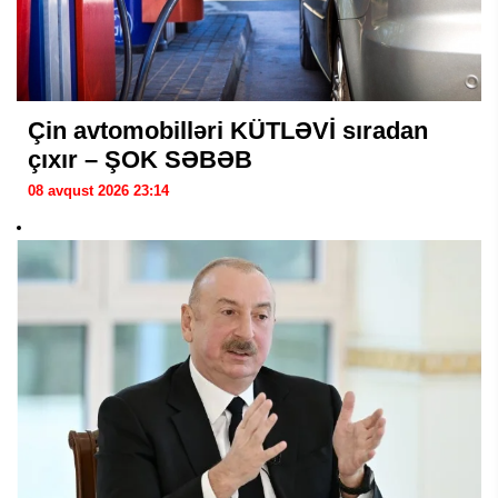
Çin avtomobilləri KÜTLƏVİ sıradan
çıxır – ŞOK SƏBƏB
08 avqust 2026 23:14