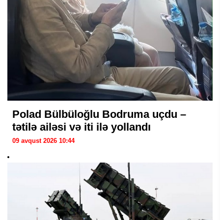
Polad Bülbüloğlu Bodruma uçdu –
tətilə ailəsi və iti ilə yollandı
09 avqust 2026 10:44