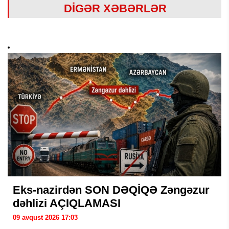
DİGƏR XƏBƏRLƏR
Eks-nazirdən SON DƏQİQƏ Zəngəzur
dəhlizi AÇIQLAMASI
09 avqust 2026 17:03