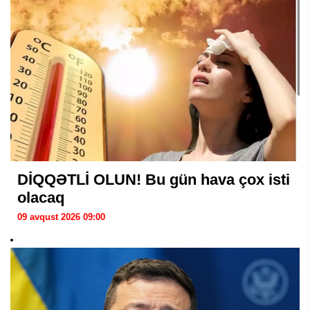
DİQQƏTLİ OLUN! Bu gün hava çox isti
olacaq
09 avqust 2026 09:00