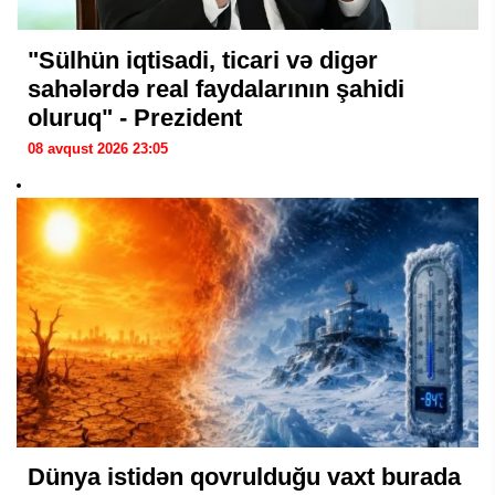
"Sülhün iqtisadi, ticari və digər
sahələrdə real faydalarının şahidi
oluruq" - Prezident
08 avqust 2026 23:05
Dünya istidən qovrulduğu vaxt burada