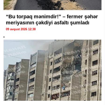
“Bu torpaq mənimdir!” – fermer şəhər
meriyasının çəkdiyi asfaltı şumladı
09 avqust 2026 12:38