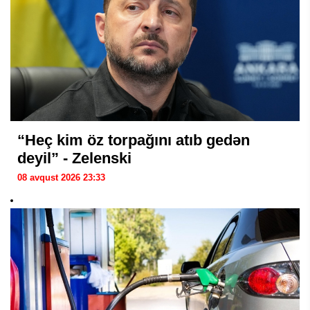
“Heç kim öz torpağını atıb gedən
deyil” - Zelenski
08 avqust 2026 23:33