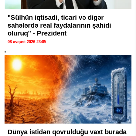
"Sülhün iqtisadi, ticari və digər
sahələrdə real faydalarının şahidi
oluruq" - Prezident
08 avqust 2026 23:05
Dünya istidən qovrulduğu vaxt burada