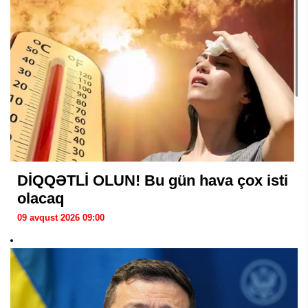
DİQQƏTLİ OLUN! Bu gün hava çox isti
olacaq
09 avqust 2026 09:00