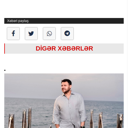
Xəbəri paylaş
DİGƏR XƏBƏRLƏR