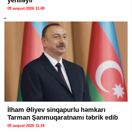
yeniləyir
09 avqust 2026 11:40
İlham Əliyev sinqapurlu həmkarı
Tarman Şanmuqaratnamı təbrik edib
09 avqust 2026 11:34