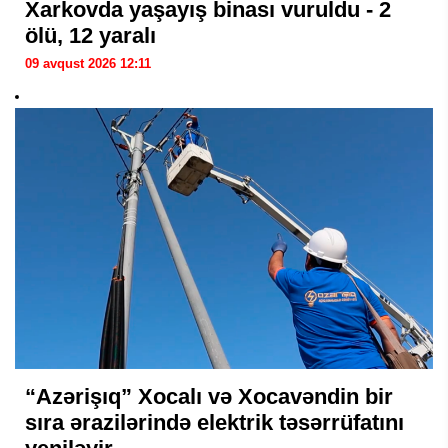
Xarkovda yaşayış binası vuruldu - 2
ölü, 12 yaralı
09 avqust 2026 12:11
“Azərişıq” Xocalı və Xocavəndin bir
sıra ərazilərində elektrik təsərrüfatını