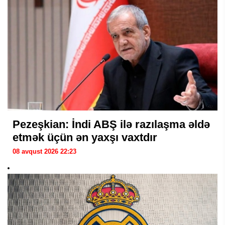
Pezeşkian: İndi ABŞ ilə razılaşma əldə
etmək üçün ən yaxşı vaxtdır
08 avqust 2026 22:23