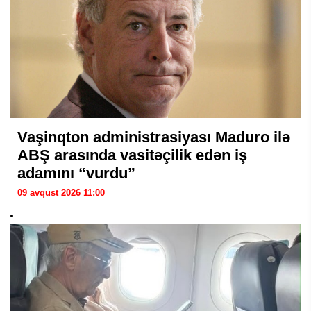
Vaşinqton administrasiyası Maduro ilə
ABŞ arasında vasitəçilik edən iş
adamını “vurdu”
09 avqust 2026 11:00