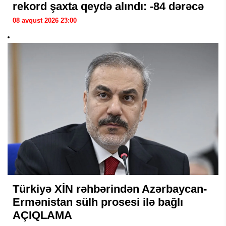
rekord şaxta qeydə alındı: -84 dərəcə
08 avqust 2026 23:00
Türkiyə XİN rəhbərindən Azərbaycan-
Ermənistan sülh prosesi ilə bağlı
AÇIQLAMA