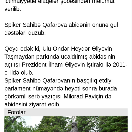
ictimaiyyətlə əlaqələr şöbəsindən məlumat
verilib.
Spiker Sahibə Qafarova abidənin önünə gül
dəstələri düzüb.
Qeyd edək ki, Ulu Öndər Heydər Əliyevin
Taşmaydan parkında ucaldılmış abidəsinin
açılışı Prezident İlham Əliyevin iştirakı ilə 2011-
ci ildə olub.
Spiker Sahibə Qafarovanın başçılıq etdiyi
parlament nümayəndə heyəti sonra burada
görkəmli serb yazıçısı Milorad Paviçin də
abidəsini ziyarət edib.
Fotolar