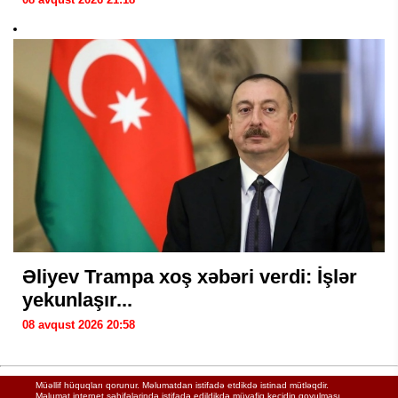
Əliyev Trampa xoş xəbəri verdi: İşlər
yekunlaşır...
08 avqust 2026 20:58
Müəllif hüquqları qorunur. Məlumatdan istifadə etdikdə istinad mütləqdir.
Məlumat internet səhifələrində istifadə edildikdə müvafiq keçidin qoyulması