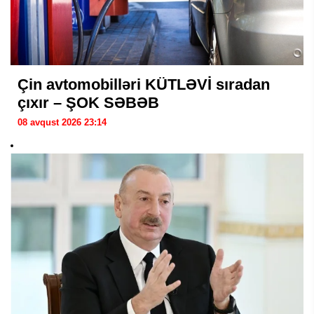
Çin avtomobilləri KÜTLƏVİ sıradan
çıxır – ŞOK SƏBƏB
08 avqust 2026 23:14