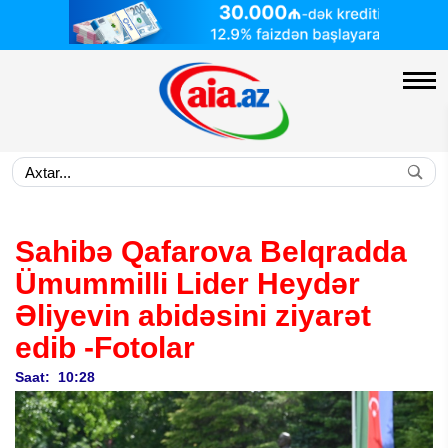
Sahibə Qafarova Belqradda
Ümummilli Lider Heydər
Əliyevin abidəsini ziyarət
edib
-Fotolar
Saat: 10:28