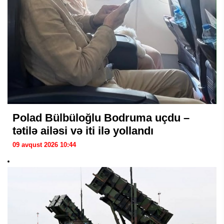
Polad Bülbüloğlu Bodruma uçdu –
tətilə ailəsi və iti ilə yollandı
09 avqust 2026 10:44