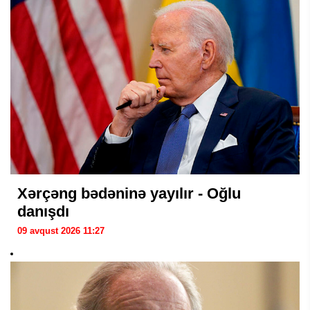
Xərçəng bədəninə yayılır - Oğlu
danışdı
09 avqust 2026 11:27