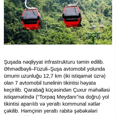
Şuşada nəqliyyat infrastrukturu təmin edilib.
Əhmədbəyli–Füzuli–Şuşa avtomobil yolunda
ümumi uzunluğu 12,7 km (iki istiqamət üzrə)
olan 7 avtomobil tunelinin tikintisi həyata
keçirilib. Qarabağ küçəsindən Çuxur məhəlləsi
istiqamətində (“Torpaq Meydanı”na doğru) yol
tikintisi aparılıb və yeraltı kommunal xətlər
çəkilib. Həmçinin yeraltı rabitə şəbəkələri