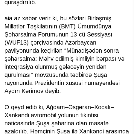
quraşdırılıb.
aia.az xəbər verir ki, bu sözləri Birləşmiş
Millətlər Təşkilatının (BMT) Ümumdünya
Şəhərsalma Forumunun 13-cü Sessiyası
(WUF13) çərçivəsində Azərbaycan
pavilyonunda keçirilən “Münaqişədən sonra
şəhərsalma: Məhv edilmiş kimliyin bərpası və
inteqrasiya olunmuş gələcəyin yenidən
qurulması” mövzusunda tədbirdə Şuşa
rayonunda Prezidentin xüsusi nümayəndəsi
Aydın Kərimov deyib.
O qeyd edib ki, Ağdam–Əsgəran–Xocalı–
Xankəndi avtomobil yolunun tikintisi
nəticəsində Şuşa şəhərinə olan məsafə
azaldılıb. Həmçinin Şuşa ilə Xankəndi arasında