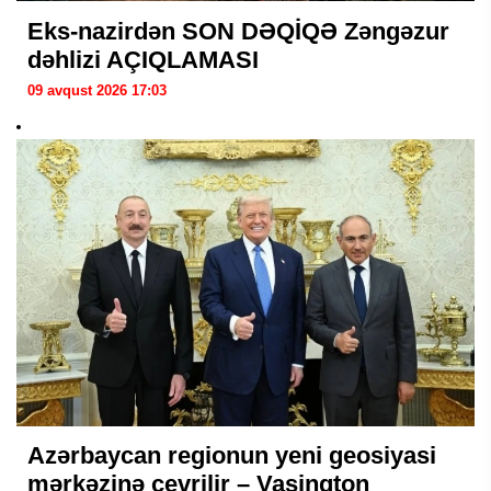
Eks-nazirdən SON DƏQİQƏ Zəngəzur
dəhlizi AÇIQLAMASI
09 avqust 2026 17:03
Azərbaycan regionun yeni geosiyasi
mərkəzinə çevrilir – Vaşinqton