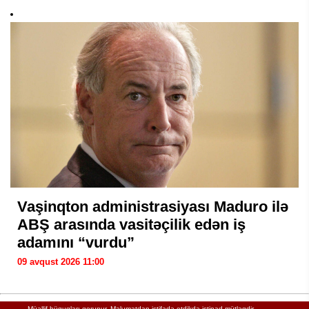
Vaşinqton administrasiyası Maduro ilə
ABŞ arasında vasitəçilik edən iş
adamını “vurdu”
09 avqust 2026 11:00
Müəllif hüquqları qorunur. Məlumatdan istifadə etdikdə istinad mütləqdir.