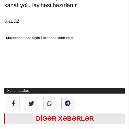
kanat yolu layihəsi hazırlanır.
aia.az
Məlumatlanmaq üçün Facebook səhifəmizi
Xəbəri paylaş
DİGƏR XƏBƏRLƏR