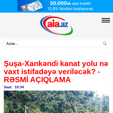
Şuşa-Xankəndi kanat yolu nə
vaxt istifadəyə veriləcək? -
RƏSMİ AÇIQLAMA
Saat: 10:34