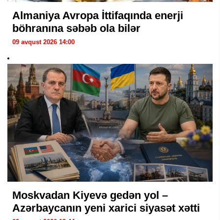
Almaniya Avropa İttifaqında enerji
böhranına səbəb ola bilər
09 avqust 2026 14:00
Moskvadan Kiyevə gedən yol –
Azərbaycanın yeni xarici siyasət xətti