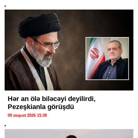
Hər an ölə biləcəyi deyilirdi,
Pezeşkianla görüşdü
09 avqust 2026 15:38