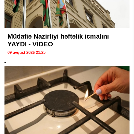
Müdafiə Nazirliyi həftəlik icmalını
YAYDI - VİDEO
09 avqust 2026 21:25