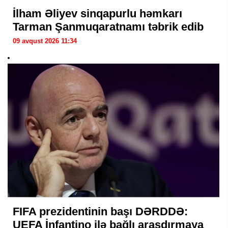
İlham Əliyev sinqapurlu həmkarı
Tarman Şanmuqaratnamı təbrik edib
09 avqust 2026 11:34
FIFA prezidentinin başı DƏRDDƏ:
UEFA İnfantino ilə bağlı araşdırmaya