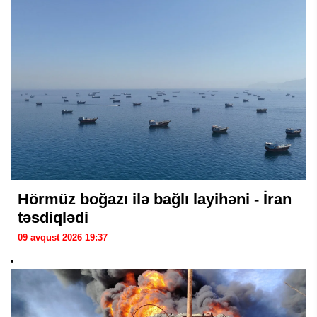
Hörmüz boğazı ilə bağlı layihəni - İran
təsdiqlədi
09 avqust 2026 19:37