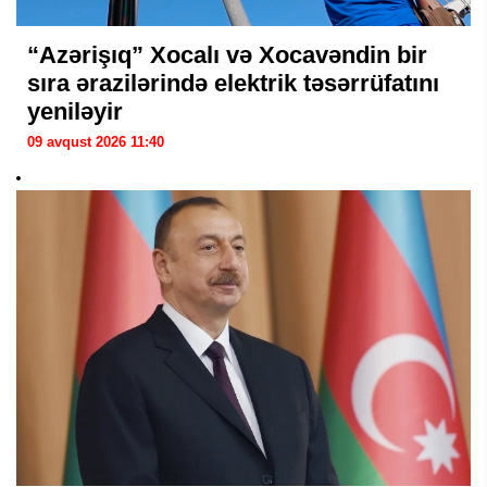
“Azərişıq” Xocalı və Xocavəndin bir
sıra ərazilərində elektrik təsərrüfatını
yeniləyir
09 avqust 2026 11:40