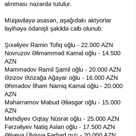
alınması nəzərdə tutulur.
Müqaviləyə əsasən, aşağıdakı aktyorlar
layihəyə ödənişli şəkildə cəlb olunub:
Şıxəliyev Ramin Tofiq oğlu - 22.000 AZN
Novruzov Əliməmməd Kamal oğlu - 14.500
AZN
Məmmədov Ramil Şamil oğlu - 20.000 AZN
Əzizov Əzizağa Ağayar oğlu - 16.000 AZN
Əhmədov İlham Namiq Kamal oğlu - 20.000
AZN
Məhərrəmov Məbud Əliəsgər oğlu - 15.000
AZN
Mehdiyev Oqtay Nüsrət oğlu - 25.000 AZN
Fərzəliyev Natiq Aslan oğlu - 17.500 AZN
Əliyeva Ülviyyə Fərhad qızı - 20.000 AZN