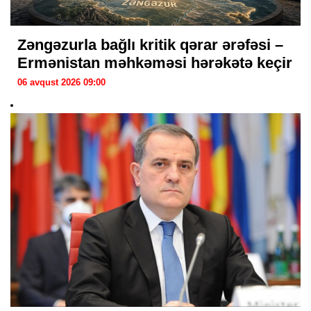
Zəngəzurla bağlı kritik qərar ərəfəsi –
Ermənistan məhkəməsi hərəkətə keçir
06 avqust 2026 09:00