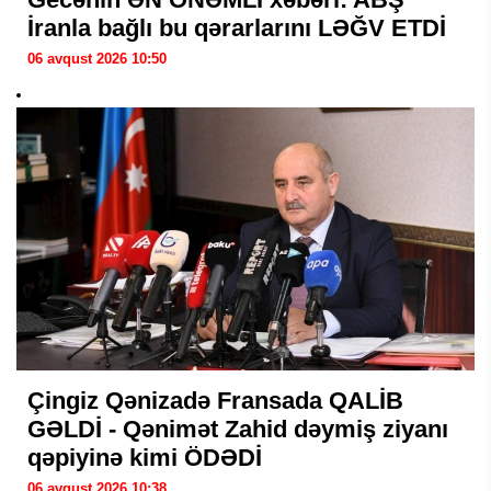
İranla bağlı bu qərarlarını LƏĞV ETDİ
06 avqust 2026 10:50
Çingiz Qənizadə Fransada QALİB
GƏLDİ - Qənimət Zahid dəymiş ziyanı
qəpiyinə kimi ÖDƏDİ
06 avqust 2026 10:38