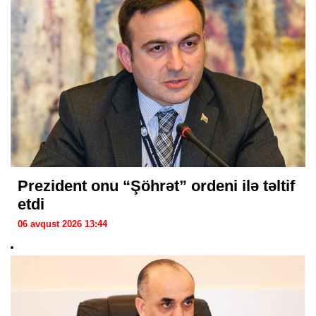
Prezident onu “Şöhrət” ordeni ilə təltif
etdi
06 avqust 2026 13:44