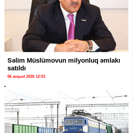
Səlim Müslümovun milyonluq əmlakı
satıldı
06 avqust 2026 12:53