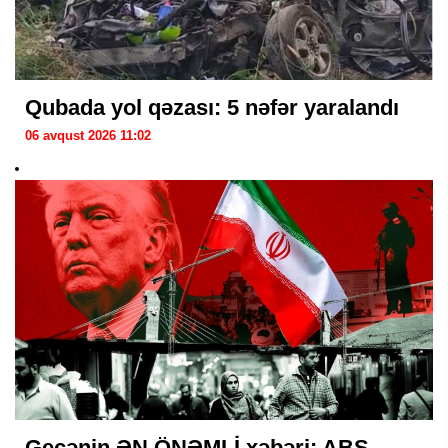
Qubada yol qəzası: 5 nəfər yaralandı
06 avqust 2026 11:02
Gecənin ƏN ÖNƏMLİ xəbəri: ABŞ