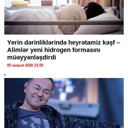
Yerin dərinliklərində heyrətamiz kəşf –
Alimlər yeni hidrogen formasını
müəyyənləşdirdi
05 avqust 2026 21:55