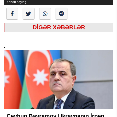
Xəbəri paylaş
DİGƏR XƏBƏRLƏR
Ceyhun Bayramov Ukraynanın İrpen