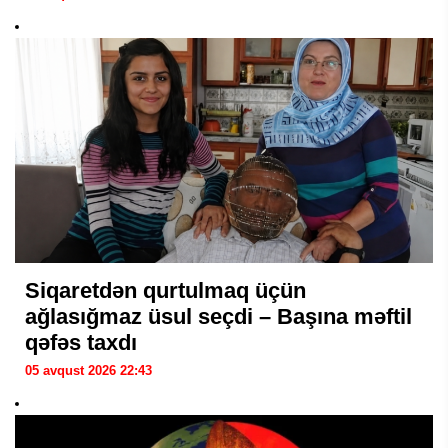
Siqaretdən qurtulmaq üçün
ağlasığmaz üsul seçdi – Başına məftil
qəfəs taxdı
05 avqust 2026 22:43