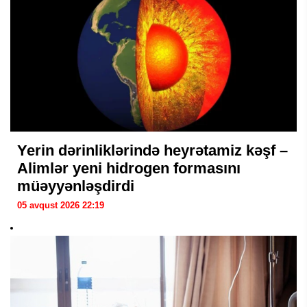
Yerin dərinliklərində heyrətamiz kəşf –
Alimlər yeni hidrogen formasını
müəyyənləşdirdi
05 avqust 2026 22:19