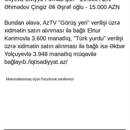
Əhmədov Çingiz Əli Əşrəf oğlu - 15.000 AZN
Bundan əlavə, AzTV "Görüş yeri" verilişi üzrə
xidmətin satın alınması ilə bağlı Elnur
Kərimovla 3.600 manatlıq, "Türk yurdu" verilişi
üzrə xidmətin satın alınması ilə bağlı isə Əkbər
Yolçuyevlə 3.948 manatlıq müqavilə
bağlayıb./iqtisadiyyat.az/
Məlumatlanmaq üçün Facebook səhifəmizi