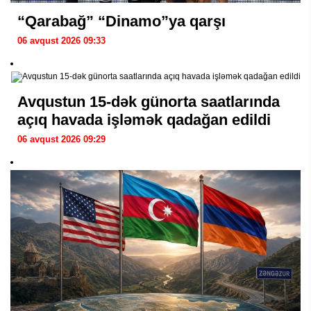
“Qarabağ” “Dinamo”ya qarşı
06 avqust 2026 09:33
Avqustun 15-dək günorta saatlarında
açıq havada işləmək qadağan edildi
06 avqust 2026 09:29