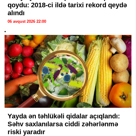
qoydu: 2018-ci ildə tarixi rekord qeydə
alındı
06 avqust 2026 22:00
Yayda ən təhlükəli qidalar açıqlandı:
Səhv saxlanılarsa ciddi zəhərlənmə
riski yaradır