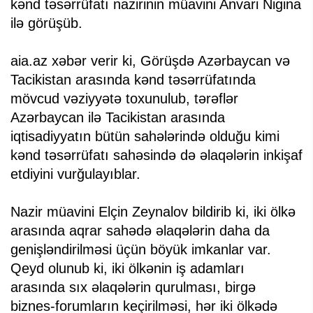
kənd təsərrüfatı nazirinin müavini Anvari Nigina
ilə görüşüb.
aia.az xəbər verir ki, Görüşdə Azərbaycan və
Tacikistan arasında kənd təsərrüfatında
mövcud vəziyyətə toxunulub, tərəflər
Azərbaycan ilə Tacikistan arasında
iqtisadiyyatın bütün sahələrində olduğu kimi
kənd təsərrüfatı sahəsində də əlaqələrin inkişaf
etdiyini vurğulayıblar.
Nazir müavini Elçin Zeynalov bildirib ki, iki ölkə
arasında aqrar sahədə əlaqələrin daha da
genişləndirilməsi üçün böyük imkanlar var.
Qeyd olunub ki, iki ölkənin iş adamları
arasında sıx əlaqələrin qurulması, birgə
biznes-forumların keçirilməsi, hər iki ölkədə