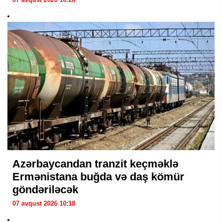
Azərbaycandan tranzit keçməklə
Ermənistana buğda və daş kömür
göndəriləcək
07 avqust 2026 10:18