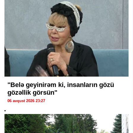
"Belə geyinirəm ki, insanların gözü
gözəllik görsün"
06 avqust 2026 23:27