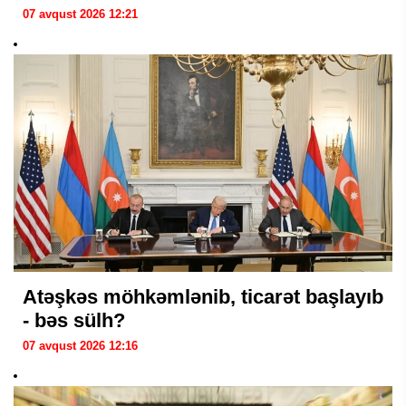
07 avqust 2026 12:21
Atəşkəs möhkəmlənib, ticarət başlayıb
- bəs sülh?
07 avqust 2026 12:16