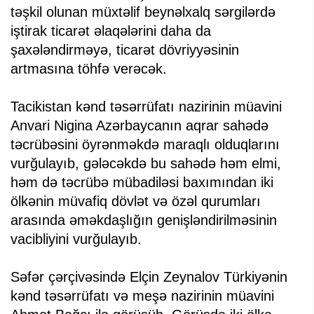
təşkil olunan müxtəlif beynəlxalq sərgilərdə
iştirak ticarət əlaqələrini daha da
şaxələndirməyə, ticarət dövriyyəsinin
artmasına töhfə verəcək.
Tacikistan kənd təsərrüfatı nazirinin müavini
Anvari Nigina Azərbaycanın aqrar sahədə
təcrübəsini öyrənməkdə maraqlı olduqlarını
vurğulayıb, gələcəkdə bu sahədə həm elmi,
həm də təcrübə mübadiləsi baxımından iki
ölkənin müvafiq dövlət və özəl qurumları
arasında əməkdaşlığın genişləndirilməsinin
vacibliyini vurğulayıb.
Səfər çərçivəsində Elçin Zeynalov Türkiyənin
kənd təsərrüfatı və meşə nazirinin müavini