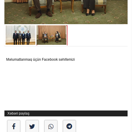
Məlumatlanmaq üçün Facebook səhifəmizi
Xəbəri paylaş