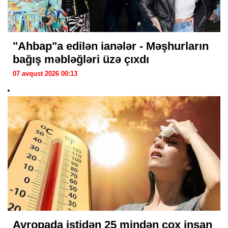
"Ahbap"a edilən ianələr - Məşhurların
bağış məbləğləri üzə çıxdı
07 avqust 2026 00:13
Avropada istidən 25 mindən çox insan