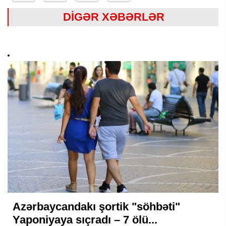
DİGƏR XƏBƏRLƏR
Azərbaycandakı şortik "söhbəti"
Yaponiyaya sıçradı – 7 ölü...