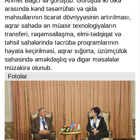
Ahmet Bağcı ilə görüşüb. Görüşdə iki ölkə
arasında kənd təsərrüfatı və qida
məhsullarının ticarət dövriyyəsinin artırılması,
aqrar sahədə ən müasir texnologiyaların
transferi, rəqəmsallaşma, elmi-tədqiqat və
təhsil sahələrində təcrübə proqramlarının
həyata keçirilməsi, aqrar sığorta, üzümçülük
sahəsində əməkdaşlıq və digər məsələlər
müzakirə olunub.
Fotolar