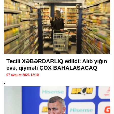
Təcili XƏBƏRDARLIQ edildi: Alıb yığın
evə, qiyməti ÇOX BAHALAŞACAQ
07 avqust 2026 12:10