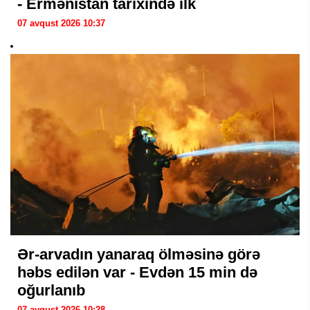
- Ermənistan tarixində ilk
07 avqust 2026 10:37
Ər-arvadın yanaraq ölməsinə görə
həbs edilən var - Evdən 15 min də
oğurlanıb
07 avqust 2026 10:28