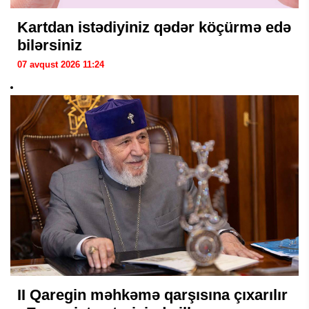
Kartdan istədiyiniz qədər köçürmə edə
bilərsiniz
07 avqust 2026 11:24
II Qaregin məhkəmə qarşısına çıxarılır