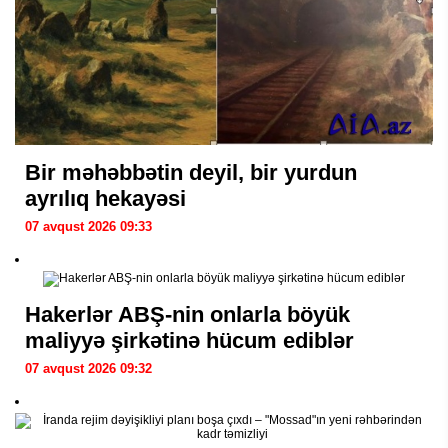
Bir məhəbbətin deyil, bir yurdun
ayrılıq hekayəsi
07 avqust 2026 09:33
Hakerlər ABŞ-nin onlarla böyük
maliyyə şirkətinə hücum ediblər
07 avqust 2026 09:32