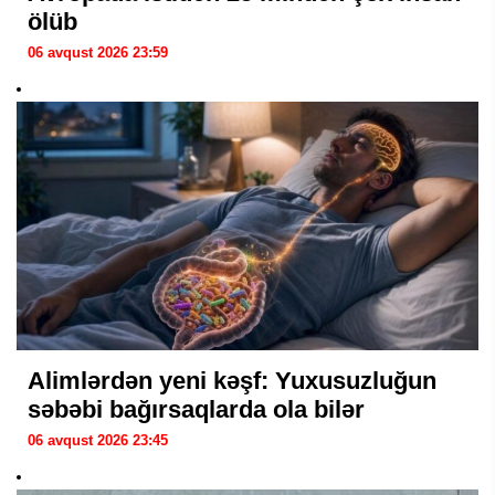
ölüb
06 avqust 2026 23:59
Alimlərdən yeni kəşf: Yuxusuzluğun
səbəbi bağırsaqlarda ola bilər
06 avqust 2026 23:45