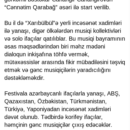
“Cənnətim Qarabağ” əsəri ilə start verilib.
Bu il də “Xarıbülbül”ə yerli incəsənət xadimləri
ilə yanaşı, digər ölkələrdən musiqi kollektivləri
və solo ifaçılar qatılıblar. Bu musiqi bayramının
əsas məqsədlərindən biri məhz mədəni
dialoqun inkişafına töhfə vermək,
mütəxəssislər arasında fikir mübadiləsini təşviq
etmək və gənc musiqiçilərin yaradıcılığını
dəstəkləməkdir.
Festivala azərbaycanlı ifaçılarla yanaşı, ABŞ,
Qazaxıstan, Özbəkistan, Türkmənistan,
Türkiyə, Yaponiyadan incəsənət xadimləri
dəvət olunub. Tədbirdə korifey ifaçılar,
həmçinin gənc musiqiçilər çıxış edəcəklər.