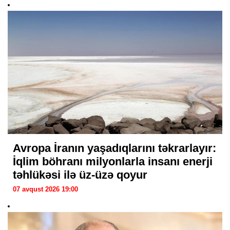
Avropa İranın yaşadıqlarını təkrarlayır:
İqlim böhranı milyonlarla insanı enerji
təhlükəsi ilə üz-üzə qoyur
07 avqust 2026 19:00