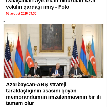
Dalaşanları ayırarkən öldürülən Azər
vəkilin qardaşı imiş - Foto
08 avqust 2026 09:30
Azərbaycan-ABŞ strateji
tərəfdaşlığının əsasını qoyan
memorandumun imzalanmasının bir ili
tamam olur