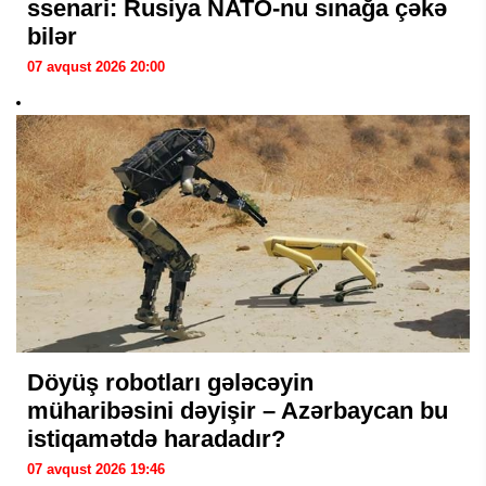
ssenari: Rusiya NATO-nu sınağa çəkə
bilər
07 avqust 2026 20:00
Döyüş robotları gələcəyin
müharibəsini dəyişir – Azərbaycan bu
istiqamətdə haradadır?
07 avqust 2026 19:46