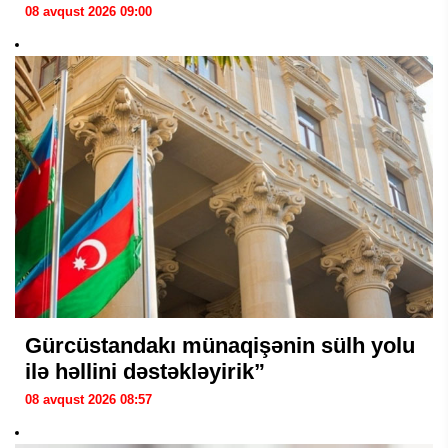
08 avqust 2026 09:00
Gürcüstandakı münaqişənin sülh yolu
ilə həllini dəstəkləyirik”
08 avqust 2026 08:57