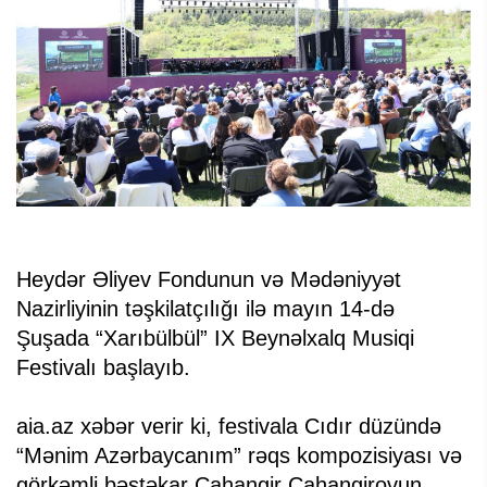
Heydər Əliyev Fondunun və Mədəniyyət
Nazirliyinin təşkilatçılığı ilə mayın 14-də
Şuşada “Xarıbülbül” IX Beynəlxalq Musiqi
Festivalı başlayıb.
aia.az xəbər verir ki, festivala Cıdır düzündə
“Mənim Azərbaycanım” rəqs kompozisiyası və
görkəmli bəstəkar Cahangir Cahangirovun