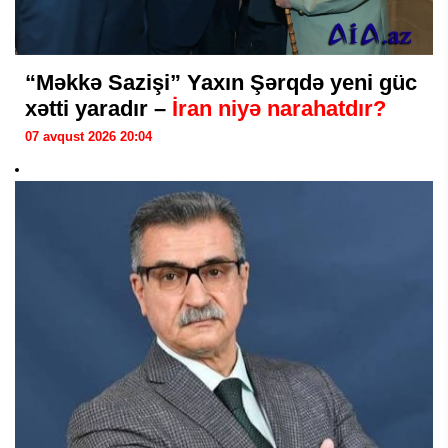
“Məkkə Sazişi” Yaxın Şərqdə yeni güc
xətti yaradır –
İran niyə narahatdır?
07 avqust 2026 20:04