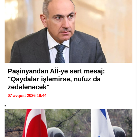
Paşinyandan Aİİ-yə sərt mesaj:
"Qaydalar işləmirsə, nüfuz da
zədələnəcək"
07 avqust 2026 18:44