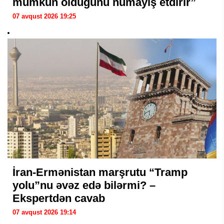
mümkün olduğunu nümayiş etdirir”
07 avqust 2026 19:25
İran-Ermənistan marşrutu “Tramp
yolu”nu əvəz edə bilərmi? –
Ekspertdən cavab
07 avqust 2026 19:14