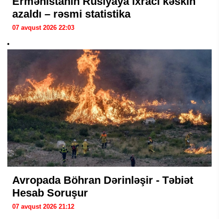
Ermənistanın Rusiyaya ixracı kəskin
azaldı – rəsmi statistika
07 avqust 2026 22:03
Avropada Böhran Dərinləşir - Təbiət
Hesab Soruşur
07 avqust 2026 21:12