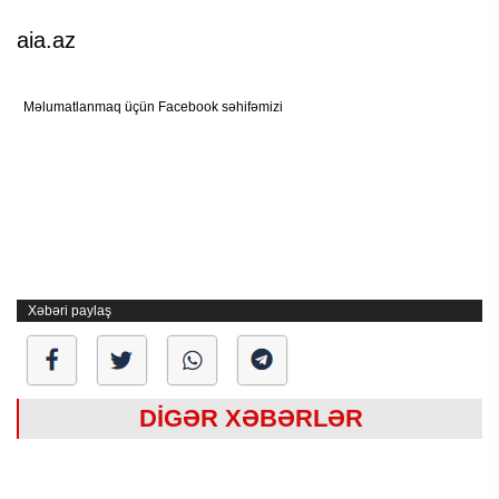
aia.az
Məlumatlanmaq üçün Facebook səhifəmizi
Xəbəri paylaş
DİGƏR XƏBƏRLƏR