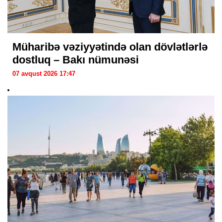
Müharibə vəziyyətində olan dövlətlərlə
dostluq – Bakı nümunəsi
07 avqust 2026 17:47