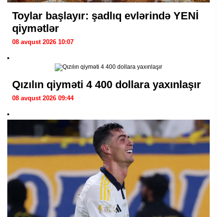
Toylar başlayır: şadlıq evlərində YENİ
qiymətlər
08 avqust 2026 10:07
Qızılın qiyməti 4 400 dollara yaxınlaşır
08 avqust 2026 09:44