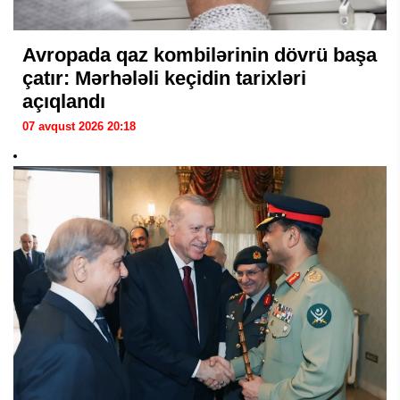
Avropada qaz kombilərinin dövrü başa
çatır: Mərhələli keçidin tarixləri
açıqlandı
07 avqust 2026 20:18