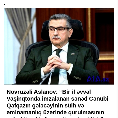
Novruzəli Aslanov: “Bir il əvvəl
Vaşinqtonda imzalanan sənəd Cənubi
Qafqazın gələcəyinin sülh və
əminamanlıq üzərində qurulmasının