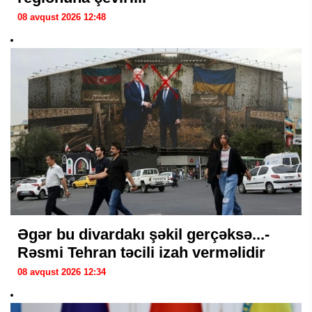
08 avqust 2026 12:48
Əgər bu divardakı şəkil gerçəksə...-
Rəsmi Tehran təcili izah verməlidir
08 avqust 2026 12:34