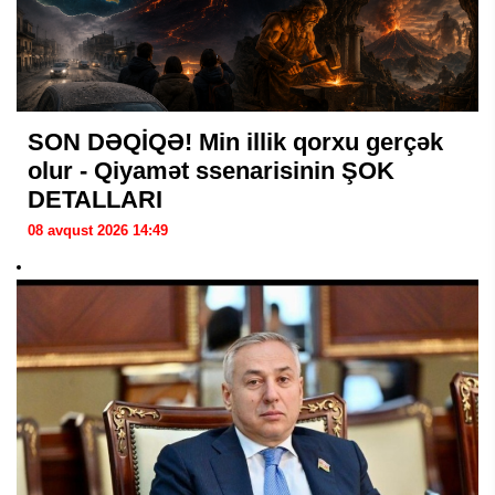
SON DƏQİQƏ! Min illik qorxu gerçək
olur - Qiyamət ssenarisinin ŞOK
DETALLARI
08 avqust 2026 14:49