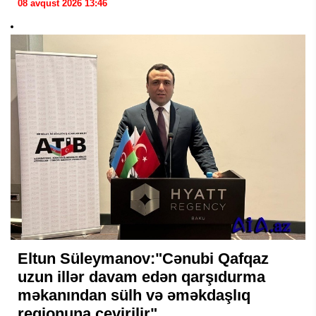
08 avqust 2026 13:46
Eltun Süleymanov:"Cənubi Qafqaz
uzun illər davam edən qarşıdurma
məkanından sülh və əməkdaşlıq
regionuna çevirilir"