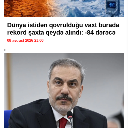
Dünya istidən qovrulduğu vaxt burada
rekord şaxta qeydə alındı: -84 dərəcə
08 avqust 2026 23:00