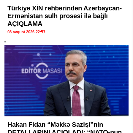
Türkiyə XİN rəhbərindən Azərbaycan-
Ermənistan sülh prosesi ilə bağlı
AÇIQLAMA
08 avqust 2026 22:53
Hakan Fidan “Məkkə Sazişi”nin
DETALLARINI AÇIQLADI: “NATO-nun