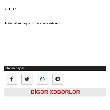
aia.az
Məlumatlanmaq üçün Facebook səhifəmizi
Xəbəri paylaş
DİGƏR XƏBƏRLƏR