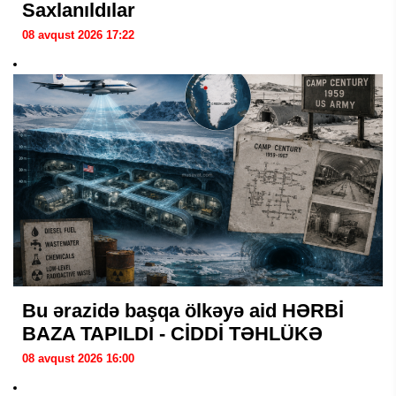
Saxlanıldılar
08 avqust 2026 17:22
Bu ərazidə başqa ölkəyə aid HƏRBİ
BAZA TAPILDI - CİDDİ TƏHLÜKƏ
08 avqust 2026 16:00