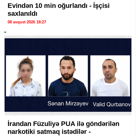
Evindən 10 min oğurlandı - İşçisi
saxlanıldı
08 avqust 2026 18:27
İrandan Füzuliyə PUA ilə göndərilən
narkotiki satmaq istədilər -