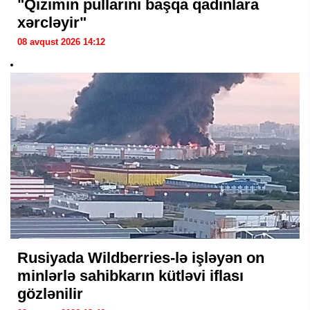
"Qızımın pullarını başqa qadınlara
xərcləyir"
08 avqust 2026 14:12
Rusiyada Wildberries-lə işləyən on
minlərlə sahibkarın kütləvi iflası
gözlənilir