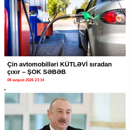
Çin avtomobilləri KÜTLƏVİ sıradan
çıxır – ŞOK SƏBƏB
08 avqust 2026 23:14