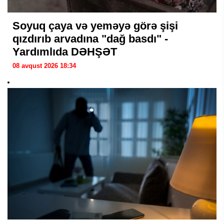
Soyuq çaya və yeməyə görə şişi
qızdırıb arvadına "dağ basdı" -
Yardımlıda DƏHŞƏT
08 avqust 2026 18:34