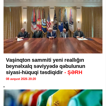
Vaşinqton sammiti yeni reallığın
beynəlxalq səviyyədə qəbulunun
siyasi-hüquqi təsdiqidir
- ŞƏRH
08 avqust 2026 20:20