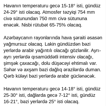
Havanın temperaturu gecə 15-18° isti, gündüz
24-29° isti olacaq. Atmosfer təzyiqi 754 mm
civə sütunundan 750 mm civə sütununa
enəcək. Nisbi rütubət 65-75% olacaq.
Azərbaycanın rayonlarında hava şəraiti əsasən
yağmursuz olacaq. Lakin gündüzdən bəzi
yerlərdə arabir yağıntılı olacağı gözlənilir. Ayrı-
ayrı yerlərdə qısamüddətli intensiv olacağı,
şimşək çaxacağı, dolu düşəcəyi ehtimalı var.
Səhər və axşam bəzi dağlıq ərazilərdə duman.
Qərb küləyi bəzi yerlərdə arabir güclənəcək.
Havanın temperaturu gecə 14-18° isti, gündüz
25-30° isti, dağlarda gecə 7-12° isti, gündüz
16-21°, bəzi yerlərdə 25° isti olacaq.