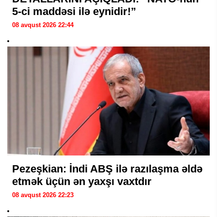
5-ci maddəsi ilə eynidir!”
08 avqust 2026 22:44
Pezeşkian: İndi ABŞ ilə razılaşma əldə
etmək üçün ən yaxşı vaxtdır
08 avqust 2026 22:23