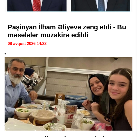
Paşinyan İlham Əliyevə zəng etdi - Bu
məsələlər müzakirə edildi
08 avqust 2026 14:22