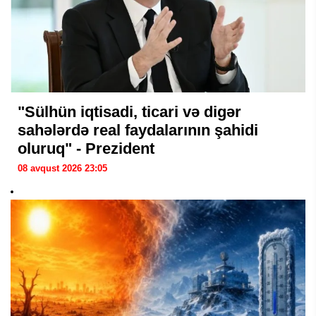
"Sülhün iqtisadi, ticari və digər
sahələrdə real faydalarının şahidi
oluruq" - Prezident
08 avqust 2026 23:05