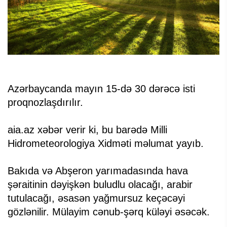
Azərbaycanda mayın 15-də 30 dərəcə isti
proqnozlaşdırılır.
aia.az xəbər verir ki, bu barədə Milli
Hidrometeorologiya Xidməti məlumat yayıb.
Bakıda və Abşeron yarımadasında hava
şəraitinin dəyişkən buludlu olacağı, arabir
tutulacağı, əsasən yağmursuz keçəcəyi
gözlənilir. Mülayim cənub-şərq küləyi əsəcək.