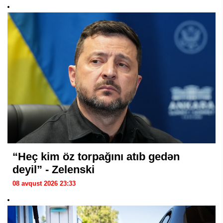
“Heç kim öz torpağını atıb gedən
deyil” - Zelenski
08 avqust 2026 23:33