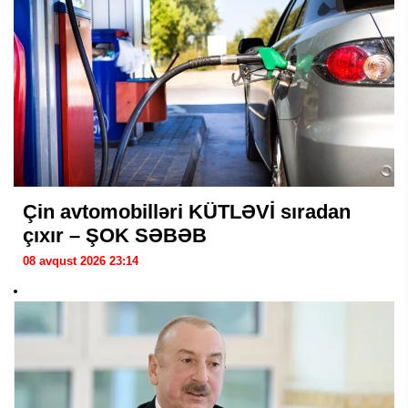
Çin avtomobilləri KÜTLƏVİ sıradan
çıxır – ŞOK SƏBƏB
08 avqust 2026 23:14