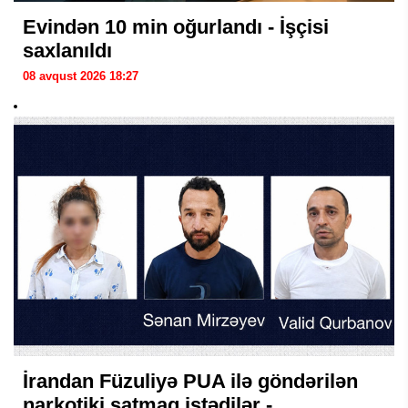
Evindən 10 min oğurlandı - İşçisi
saxlanıldı
08 avqust 2026 18:27
İrandan Füzuliyə PUA ilə göndərilən
narkotiki satmaq istədilər -