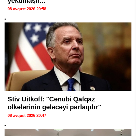
yekunlaşır...
08 avqust 2026 20:58
Stiv Uitkoff: "Cənubi Qafqaz
ölkələrinin gələcəyi parlaqdır"
08 avqust 2026 20:47