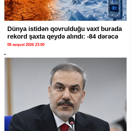
Dünya istidən qovrulduğu vaxt burada
rekord şaxta qeydə alındı: -84 dərəcə
08 avqust 2026 23:00