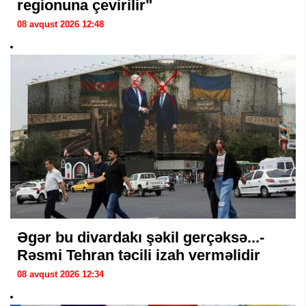
regionuna çevirilir"
08 avqust 2026 12:48
Əgər bu divardakı şəkil gerçəksə...-
Rəsmi Tehran təcili izah verməlidir
08 avqust 2026 12:34