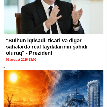
"Sülhün iqtisadi, ticari və digər
sahələrdə real faydalarının şahidi
oluruq" - Prezident
08 avqust 2026 23:05