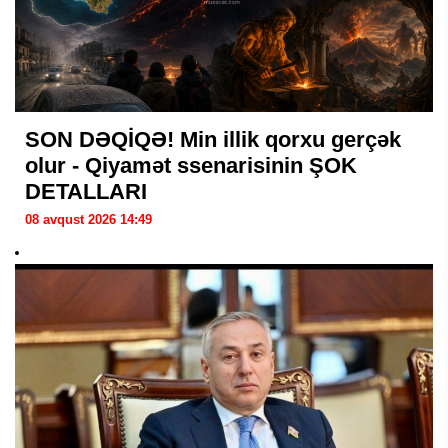
SON DƏQİQƏ! Min illik qorxu gerçək
olur - Qiyamət ssenarisinin ŞOK
DETALLARI
08 avqust 2026 14:49