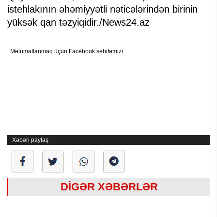
istehlakının əhəmiyyətli nəticələrindən birinin
yüksək qan təzyiqidir./News24.az
Məlumatlanmaq üçün Facebook səhifəmizi
Xəbəri paylaş
DİGƏR XƏBƏRLƏR