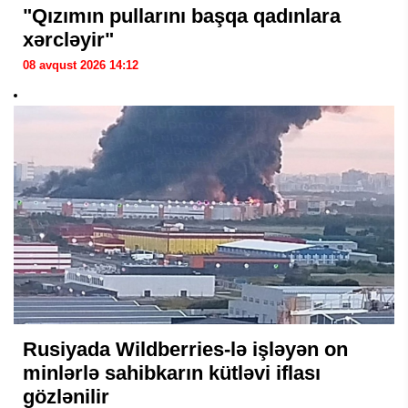
"Qızımın pullarını başqa qadınlara
xərcləyir"
08 avqust 2026 14:12
Rusiyada Wildberries-lə işləyən on
minlərlə sahibkarın kütləvi iflası
gözlənilir