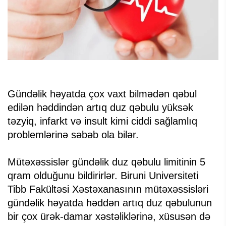
Gündəlik həyatda çox vaxt bilmədən qəbul
edilən həddindən artıq duz qəbulu yüksək
təzyiq, infarkt və insult kimi ciddi sağlamlıq
problemlərinə səbəb ola bilər.
Mütəxəssislər gündəlik duz qəbulu limitinin 5
qram olduğunu bildirirlər. Biruni Universiteti
Tibb Fakültəsi Xəstəxanasının mütəxəssisləri
gündəlik həyatda həddən artıq duz qəbulunun
bir çox ürək-damar xəstəliklərinə, xüsusən də