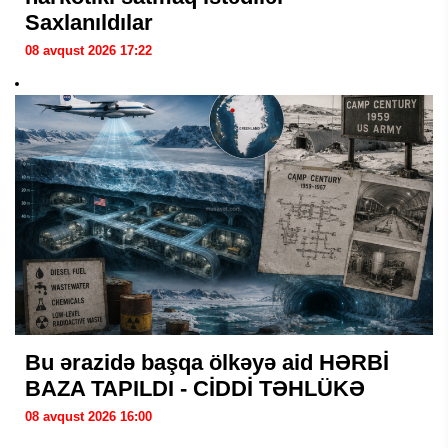
Saxlanıldılar
08 avqust 2026 17:22
Bu ərazidə başqa ölkəyə aid HƏRBİ
BAZA TAPILDI - CİDDİ TƏHLÜKƏ
08 avqust 2026 16:00