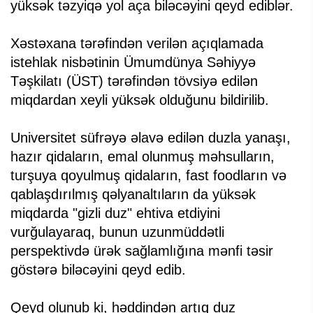
yüksək təzyiqə yol aça biləcəyini qeyd ediblər.
Xəstəxana tərəfindən verilən açıqlamada
istehlak nisbətinin Ümumdünya Səhiyyə
Təşkilatı (ÜST) tərəfindən tövsiyə edilən
miqdardan xeyli yüksək olduğunu bildirilib.
Universitet süfrəyə əlavə edilən duzla yanaşı,
hazır qidaların, emal olunmuş məhsulların,
turşuya qoyulmuş qidaların, fast foodların və
qablaşdırılmış qəlyanaltıların da yüksək
miqdarda "gizli duz" ehtiva etdiyini
vurğulayaraq, bunun uzunmüddətli
perspektivdə ürək sağlamlığına mənfi təsir
göstərə biləcəyini qeyd edib.
Qeyd olunub ki, həddindən artıq duz