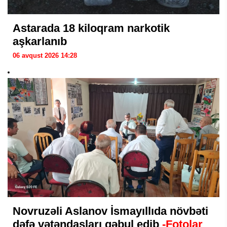
Astarada 18 kiloqram narkotik
aşkarlanıb
06 avqust 2026 14:28
Novruzəli Aslanov İsmayıllıda növbəti
dəfə vətəndaşları qəbul edib
-Fotolar