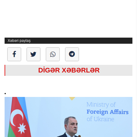
Xəbəri paylaş
DİGƏR XƏBƏRLƏR