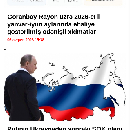
Goranboy Rayon üzrə 2026-cı il
yanvar-iyun aylarında əhaliyə
göstərilmiş ödənişli xidmətlər
06 avqust 2026 15:38
Putinin Ukraynadan sonrakı ŞOK planı