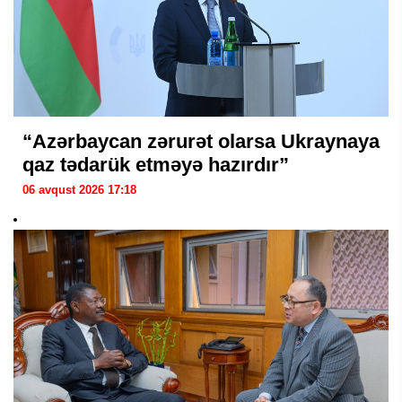
“Azərbaycan zərurət olarsa Ukraynaya
qaz tədarük etməyə hazırdır”
06 avqust 2026 17:18