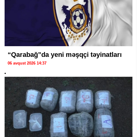
“Qarabağ”da yeni məşqçi təyinatları
06 avqust 2026 14:37