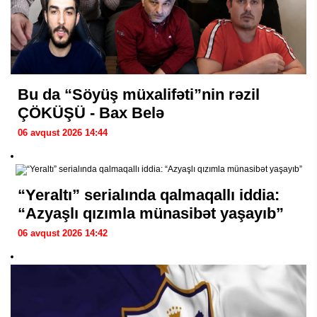
Bu da “Söyüş müxalifəti”nin rəzil
ÇÖKÜŞÜ - Bax Belə
06 avqust 2026 14:44
“Yeraltı” serialında qalmaqallı iddia:
“Azyaşlı qızımla münasibət yaşayıb”
06 avqust 2026 14:42