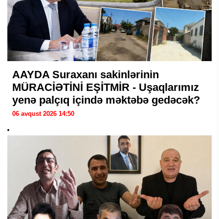
AAYDA Suraxanı sakinlərinin
MÜRACİƏTİNİ EŞİTMİR - Uşaqlarımız
yenə palçıq içində məktəbə gedəcək?
06 avqust 2026 14:50