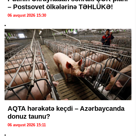
– Postsovet ölkələrinə TƏHLÜKƏ!
06 avqust 2026 15:30
AQTA hərəkətə keçdi – Azərbaycanda
donuz taunu?
06 avqust 2026 15:11