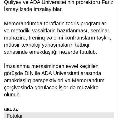
Quliyev və ADA Universitetinin prorektoru Fariz
İsmayılzadə imzalayıblar.
Memorandumda tərəflərin tədris proqramları
və metodiki vəsaitlərin hazırlanması, seminar,
mühazirə, treninq və elmi konfransların təşkili,
müasir texnoloji yanaşmaların tətbiqi
sahəsində əməkdaşlığı nəzərdə tutulub.
İmzalanma mərasimindən əvvəl keçirilən
görüşdə DİN ilə ADA Universiteti arasında
əməkdaşlıq perspektivləri və Memorandum
çərçivəsində görüləcək işlər də müzakirə
olunub.
aia.az
Fotolar