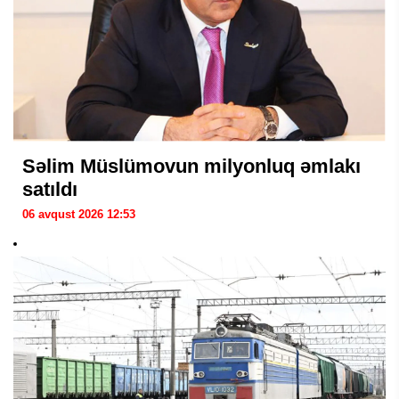
Səlim Müslümovun milyonluq əmlakı
satıldı
06 avqust 2026 12:53