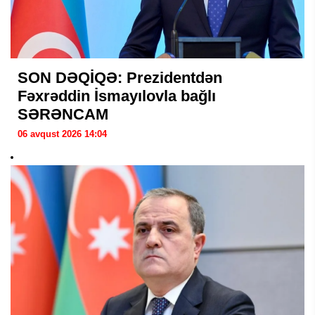
SON DƏQİQƏ: Prezidentdən
Fəxrəddin İsmayılovla bağlı
SƏRƏNCAM
06 avqust 2026 14:04