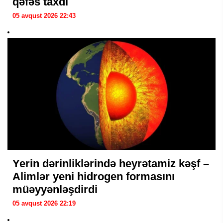
qəfəs taxdı
05 avqust 2026 22:43
Yerin dərinliklərində heyrətamiz kəşf –
Alimlər yeni hidrogen formasını
müəyyənləşdirdi
05 avqust 2026 22:19