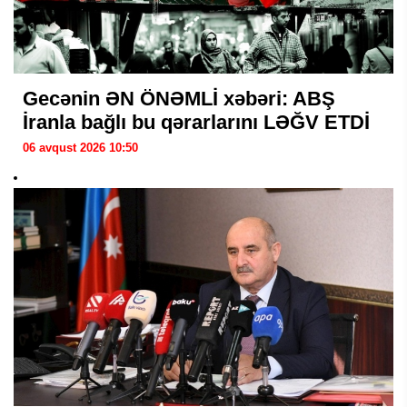
Gecənin ƏN ÖNƏMLİ xəbəri: ABŞ
İranla bağlı bu qərarlarını LƏĞV ETDİ
06 avqust 2026 10:50