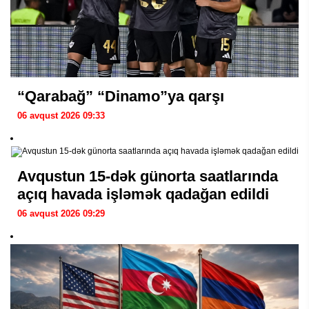
“Qarabağ” “Dinamo”ya qarşı
06 avqust 2026 09:33
Avqustun 15-dək günorta saatlarında
açıq havada işləmək qadağan edildi
06 avqust 2026 09:29