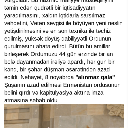
vurğuladı. Bu hazırlıq maliyyə müstəqilliyini
təmin edən qüdrətli bir iqtisadiyyatın
yaradılmasını, xalqın iqtidarla sarsılmaz
vəhdətini, Vətən sevgisi ilə böyüyən yeni nəslin
yetişdirilməsini və ən son texnika ilə təchiz
edilmiş, yüksək döyüş qabiliyyətli Ordunun
qurulmasını əhatə edirdi. Bütün bu amillər
birləşərək Ordumuzu 44 gün ərzində bir an
belə dayanmadan irəliyə apardı, hər gün bir
kənd, bir şəhər düşmən əsarətindən azad
edildi. Nəhayət, 8 noyabrda
"alınmaz qala"
Şuşanın azad edilməsi Ermənistan ordusunun
belini qırdı və kapitulyasiya aktına imza
atmasına səbəb oldu.