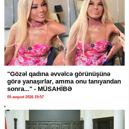
"Gözəl qadına əvvəlcə görünüşünə
görə yanaşırlar, amma onu tanıyandan
sonra..." - MÜSAHİBƏ
05 avqust 2026 19:57