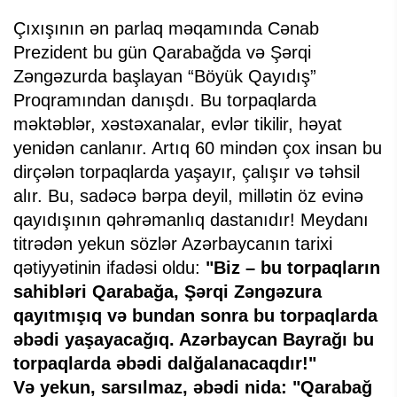
Çıxışının ən parlaq məqamında Cənab
Prezident bu gün Qarabağda və Şərqi
Zəngəzurda başlayan “Böyük Qayıdış”
Proqramından danışdı. Bu torpaqlarda
məktəblər, xəstəxanalar, evlər tikilir, həyat
yenidən canlanır. Artıq 60 mindən çox insan bu
dirçələn torpaqlarda yaşayır, çalışır və təhsil
alır. Bu, sadəcə bərpa deyil, millətin öz evinə
qayıdışının qəhrəmanlıq dastanıdır! Meydanı
titrədən yekun sözlər Azərbaycanın tarixi
qətiyyətinin ifadəsi oldu:
"Biz – bu torpaqların
sahibləri Qarabağa, Şərqi Zəngəzura
qayıtmışıq və bundan sonra bu torpaqlarda
əbədi yaşayacağıq. Azərbaycan Bayrağı bu
torpaqlarda əbədi dalğalanacaqdır!"
Və yekun, sarsılmaz, əbədi nida: "Qarabağ