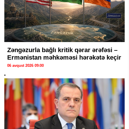
Zəngəzurla bağlı kritik qərar ərəfəsi –
Ermənistan məhkəməsi hərəkətə keçir
06 avqust 2026 09:00