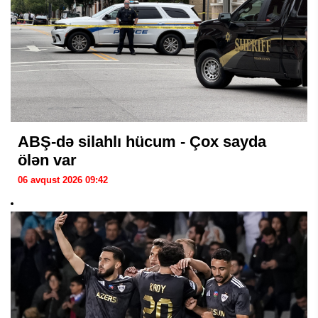
ABŞ-də silahlı hücum - Çox sayda
ölən var
06 avqust 2026 09:42