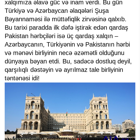
xalqımıza əlavə güc və inam verdi. Bu gün
Türkiyə və Azərbaycan əlaqələri Şuşa
Bəyannaməsi ilə müttəfiqlik zirvəsinə qalxıb.
Bu tarixi paradda ilk dəfə iştirak edən qardaş
Pakistan hərbçiləri isə üç qardaş xalqın –
Azərbaycanın, Türkiyənin və Pakistanın hərbi
və mənəvi birliyinin necə əzəmətli olduğunu
dünyaya bəyan etdi. Bu, sadəcə dostluq deyil,
qarşılıqlı dəstəyin və ayrılmaz tale birliyinin
təntənəsi idi!