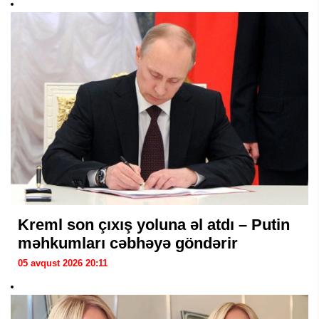
Kreml son çıxış yoluna əl atdı – Putin
məhkumları cəbhəyə göndərir
05 avqust 2026 20:11