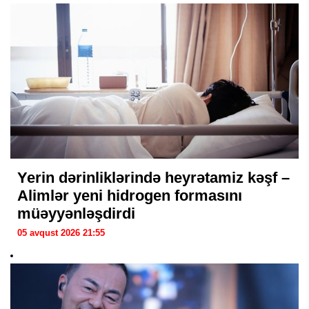
Yerin dərinliklərində heyrətamiz kəşf –
Alimlər yeni hidrogen formasını
müəyyənləşdirdi
05 avqust 2026 21:55