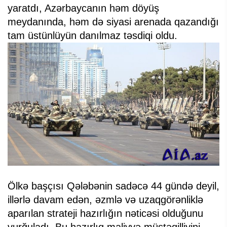
yaratdı, Azərbaycanın həm döyüş
meydanında, həm də siyasi arenada qazandığı
tam üstünlüyün danılmaz təsdiqi oldu.
Ölkə başçısı Qələbənin sadəcə 44 gündə deyil,
illərlə davam edən, əzmlə və uzaqgörənliklə
aparılan strateji hazırlığın nəticəsi olduğunu