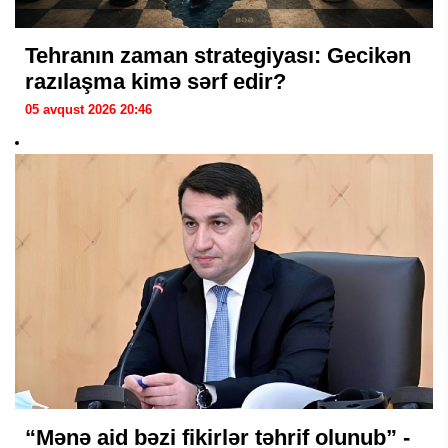
Tehranın zaman strategiyası: Gecikən
razılaşma kimə sərf edir?
05 avqust 2026 20:46
“Mənə aid bəzi fikirlər təhrif olunub” -