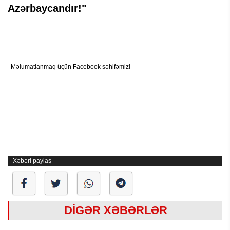
Azərbaycandır!"
Məlumatlanmaq üçün Facebook səhifəmizi
Xəbəri paylaş
DİGƏR XƏBƏRLƏR