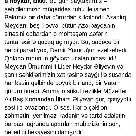
8 noyabr, Bakı.
Bu gün paytaxtımız –
şəhidlərimizin müqəddəs ruhu ilə isinən
Bakımız bir daha qürurdan silkələndi. Azadlıq
Meydanı beş il əvvəl bütün Azərbaycanın
sinəsini qabardan o möhtəşəm Zəfərin
təntənəsinə qucaq açmışdı. Bu, sadəcə bir
hərbi parad yox, Dəmir Yumruğun əzəli-əbədi
Qələbə ruhunun göylərə ucalan nidası idi!
Meydan Ümummilli Lider Heydər Əliyevin və
şanlı şəhidlərimizin xatirəsinə sayğı ilə susanda
hər kəsin qəlbində böyük bir and, bir Vətən
qüruru titrədi. Amma o sükut tezliklə Müzəffər
Ali Baş Komandan İlham Əliyevin gur, qətiyyətli
səsi ilə əvəzləndi. O səs, illərlə çəkilən
zəhmətin, yenilməz iradənin və tarixi ədalətin
bərpası uğrunda aparılan mübarizənin son,
həlledici hekayəsini danışırdı.