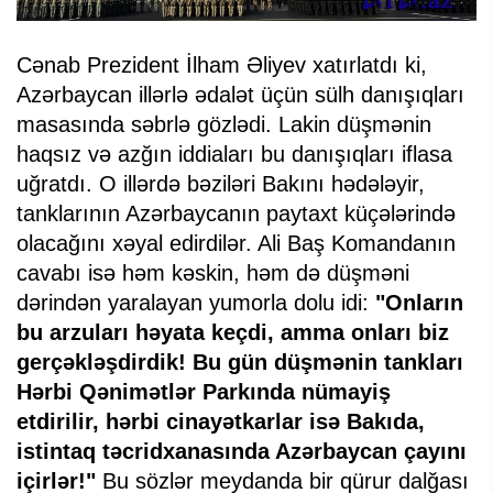
Cənab Prezident İlham Əliyev xatırlatdı ki,
Azərbaycan illərlə ədalət üçün sülh danışıqları
masasında səbrlə gözlədi. Lakin düşmənin
haqsız və azğın iddiaları bu danışıqları iflasa
uğratdı. O illərdə bəziləri Bakını hədələyir,
tanklarının Azərbaycanın paytaxt küçələrində
olacağını xəyal edirdilər. Ali Baş Komandanın
cavabı isə həm kəskin, həm də düşməni
dərindən yaralayan yumorla dolu idi:
"Onların
bu arzuları həyata keçdi, amma onları biz
gerçəkləşdirdik! Bu gün düşmənin tankları
Hərbi Qənimətlər Parkında nümayiş
etdirilir, hərbi cinayətkarlar isə Bakıda,
istintaq təcridxanasında Azərbaycan çayını
içirlər!"
Bu sözlər meydanda bir qürur dalğası