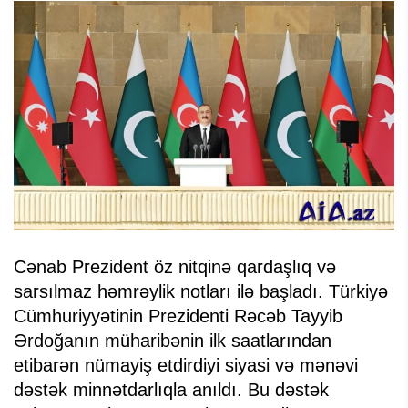
Cənab Prezident öz nitqinə qardaşlıq və
sarsılmaz həmrəylik notları ilə başladı. Türkiyə
Cümhuriyyətinin Prezidenti Rəcəb Tayyib
Ərdoğanın müharibənin ilk saatlarından
etibarən nümayiş etdirdiyi siyasi və mənəvi
dəstək minnətdarlıqla anıldı. Bu dəstək