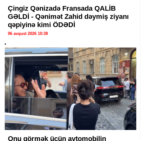
Çingiz Qənizadə Fransada QALİB
GƏLDİ - Qənimət Zahid dəymiş ziyanı
qəpiyinə kimi ÖDƏDİ
06 avqust 2026 10:38
Onu görmək üçün avtomobilin