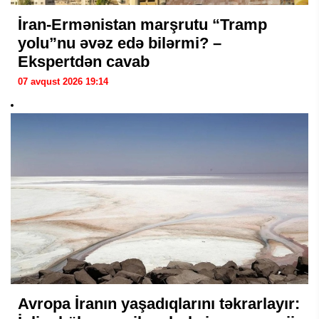
İran-Ermənistan marşrutu “Tramp
yolu”nu əvəz edə bilərmi? –
Ekspertdən cavab
07 avqust 2026 19:14
Avropa İranın yaşadıqlarını təkrarlayır: