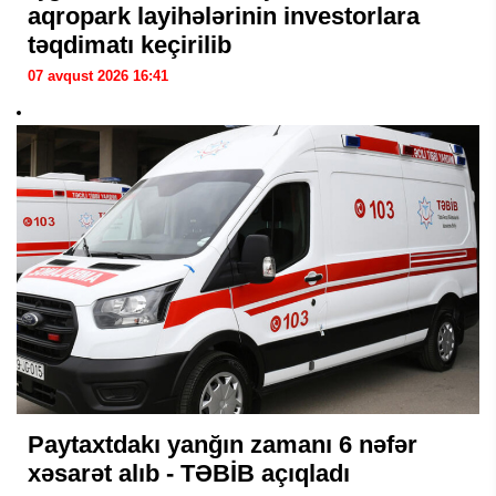
aqropark layihələrinin investorlara
təqdimatı keçirilib
07 avqust 2026 16:41
Paytaxtdakı yanğın zamanı 6 nəfər
xəsarət alıb - TƏBİB açıqladı