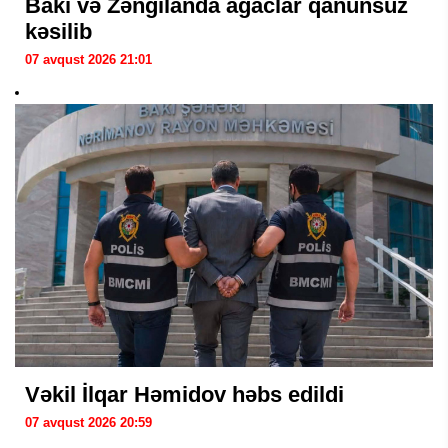
Bakı və Zəngilanda ağaclar qanunsuz
kəsilib
07 avqust 2026 21:01
Vəkil İlqar Həmidov həbs edildi
07 avqust 2026 20:59