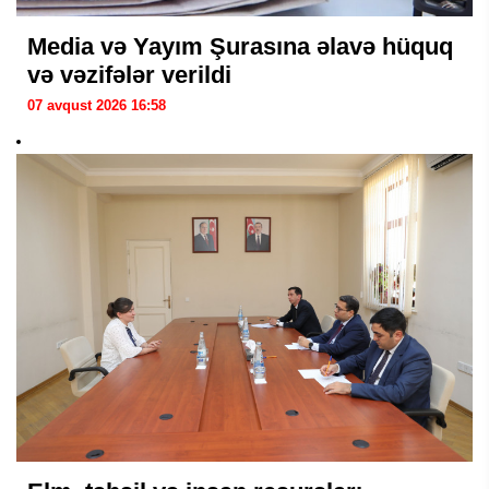
Media və Yayım Şurasına əlavə hüquq
və vəzifələr verildi
07 avqust 2026 16:58