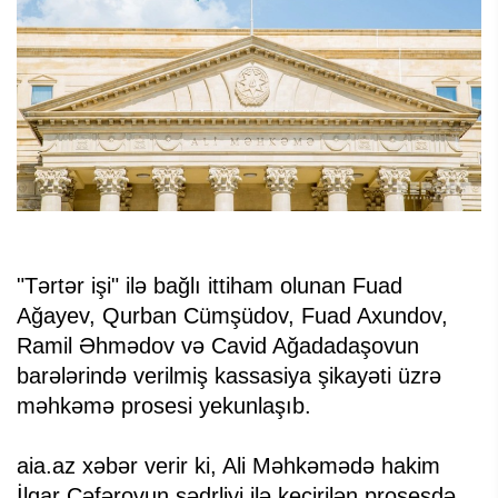
"Tərtər işi" ilə bağlı ittiham olunan Fuad
Ağayev, Qurban Cümşüdov, Fuad Axundov,
Ramil Əhmədov və Cavid Ağadadaşovun
barələrində verilmiş kassasiya şikayəti üzrə
məhkəmə prosesi yekunlaşıb.
aia.az xəbər verir ki, Ali Məhkəmədə hakim
İlqar Cəfərovun sədrliyi ilə keçirilən prosesdə