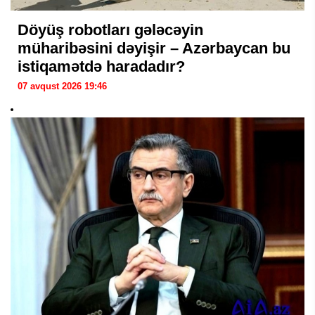
Döyüş robotları gələcəyin
müharibəsini dəyişir – Azərbaycan bu
istiqamətdə haradadır?
07 avqust 2026 19:46