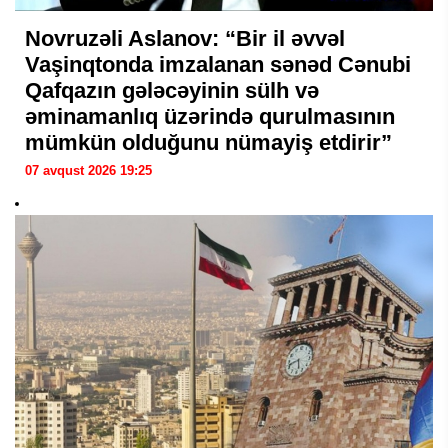
Novruzəli Aslanov: “Bir il əvvəl
Vaşinqtonda imzalanan sənəd Cənubi
Qafqazın gələcəyinin sülh və
əminamanlıq üzərində qurulmasının
mümkün olduğunu nümayiş etdirir”
07 avqust 2026 19:25