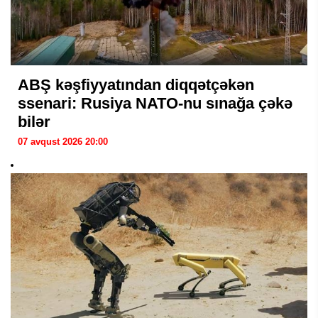
ABŞ kəşfiyyatından diqqətçəkən
ssenari: Rusiya NATO-nu sınağa çəkə
bilər
07 avqust 2026 20:00