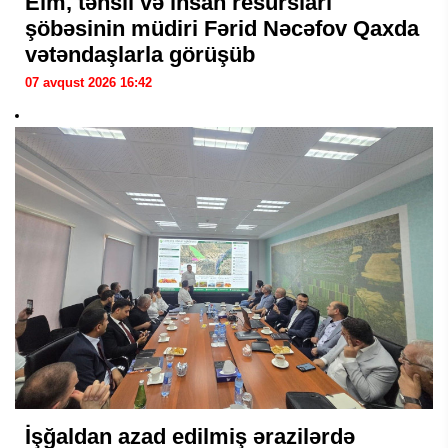
Elm, təhsil və insan resursları
şöbəsinin müdiri Fərid Nəcəfov Qaxda
vətəndaşlarla görüşüb
07 avqust 2026 16:42
İşğaldan azad edilmiş ərazilərdə