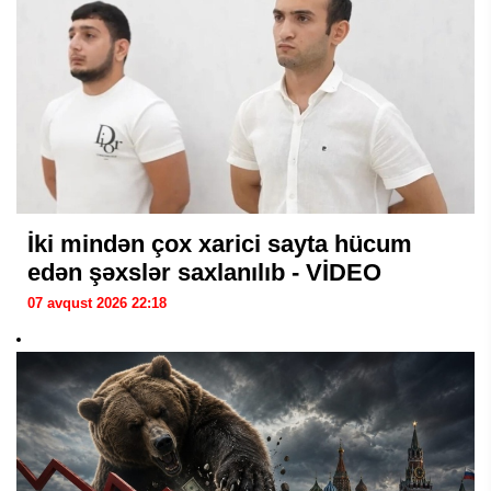
İki mindən çox xarici sayta hücum
edən şəxslər saxlanılıb - VİDEO
07 avqust 2026 22:18