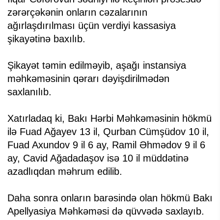
zərərçəkənin onların cəzalarının
ağırlaşdırılması üçün verdiyi kassasiya
şikayətinə baxılıb.
Şikayət təmin edilməyib, aşağı instansiya
məhkəməsinin qərarı dəyişdirilmədən
saxlanılıb.
Xatırladaq ki, Bakı Hərbi Məhkəməsinin hökmü
ilə Fuad Ağayev 13 il, Qurban Cümşüdov 10 il,
Fuad Axundov 9 il 6 ay, Ramil Əhmədov 9 il 6
ay, Cavid Ağadadaşov isə 10 il müddətinə
azadlıqdan məhrum edilib.
Daha sonra onların barəsində olan hökmü Bakı
Apellyasiya Məhkəməsi də qüvvədə saxlayıb.