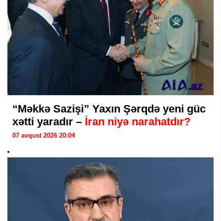
“Məkkə Sazişi” Yaxın Şərqdə yeni güc
xətti yaradır –
İran niyə narahatdır?
07 avqust 2026 20:04