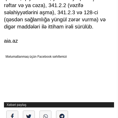
rəftar və ya cəza), 341.2.2 (vəzifə
səlahiyyətlərini aşma), 341.2.3 və 128-ci
(qəsdən sağlamlığa yüngül zərər vurma) və
digər maddələri ilə ittiham irəli sürülüb.
aia.az
Məlumatlanmaq üçün Facebook səhifəmizi
Xəbəri paylaş