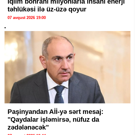
İqlim böhranı milyonlarla insanı enerji
təhlükəsi ilə üz-üzə qoyur
07 avqust 2026 19:00
Paşinyandan Aİİ-yə sərt mesaj:
"Qaydalar işləmirsə, nüfuz da
zədələnəcək"