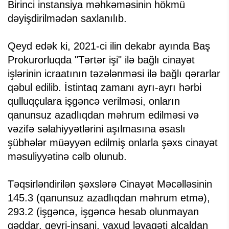
Birinci instansiya məhkəməsinin hökmü
dəyişdirilmədən saxlanılıb.
Qeyd edək ki, 2021-ci ilin dekabr ayında Baş
Prokurorluqda "Tərtər işi" ilə bağlı cinayət
işlərinin icraatının təzələnməsi ilə bağlı qərarlar
qəbul edilib. İstintaq zamanı ayrı-ayrı hərbi
qulluqçulara işgəncə verilməsi, onların
qanunsuz azadlıqdan məhrum edilməsi və
vəzifə səlahiyyətlərini aşılmasına əsaslı
şübhələr müəyyən edilmiş onlarla şəxs cinayət
məsuliyyətinə cəlb olunub.
Təqsirləndirilən şəxslərə Cinayət Məcəlləsinin
145.3 (qanunsuz azadlıqdan məhrum etmə),
293.2 (işgəncə, işgəncə hesab olunmayan
qəddar, qeyri-insani, yaxud ləyaqəti alçaldan