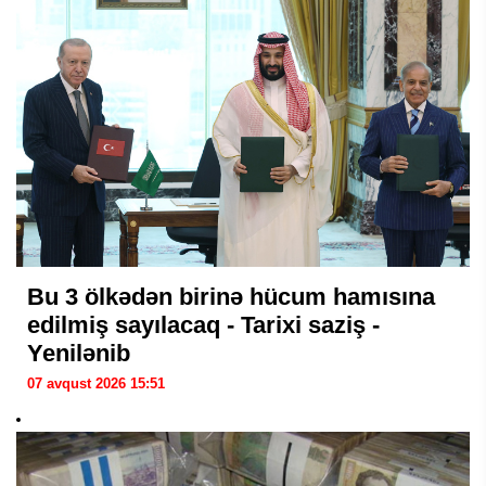
Bu 3 ölkədən birinə hücum hamısına
edilmiş sayılacaq - Tarixi saziş -
Yenilənib
07 avqust 2026 15:51