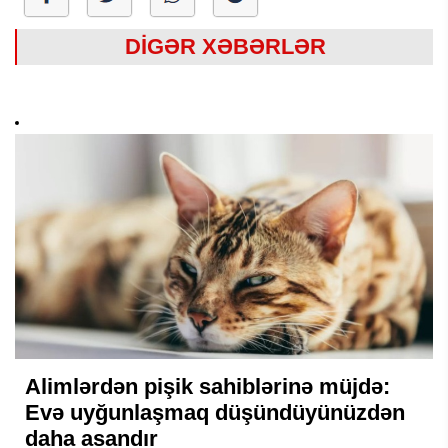
DİGƏR XƏBƏRLƏR
Alimlərdən pişik sahiblərinə müjdə:
Evə uyğunlaşmaq düşündüyünüzdən
daha asandır