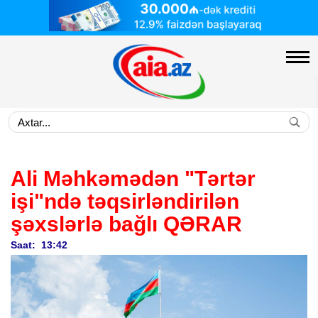
Ali Məhkəmədən "Tərtər
işi"ndə təqsirləndirilən
şəxslərlə bağlı
QƏRAR
Saat: 13:42