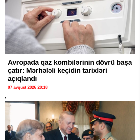
Avropada qaz kombilərinin dövrü başa
çatır: Mərhələli keçidin tarixləri
açıqlandı
07 avqust 2026 20:18