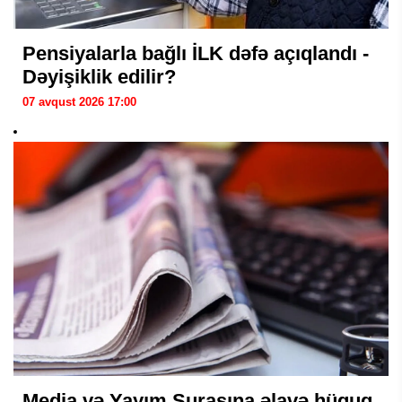
Pensiyalarla bağlı İLK dəfə açıqlandı -
Dəyişiklik edilir?
07 avqust 2026 17:00
Media və Yayım Şurasına əlavə hüquq