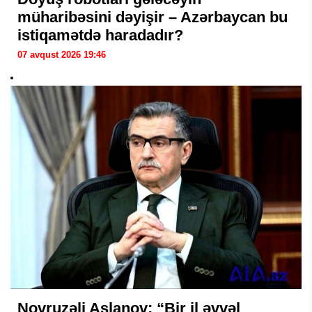
müharibəsini dəyişir – Azərbaycan bu
istiqamətdə haradadır?
07 avqust 2026 19:46
Novruzəli Aslanov: “Bir il əvvəl