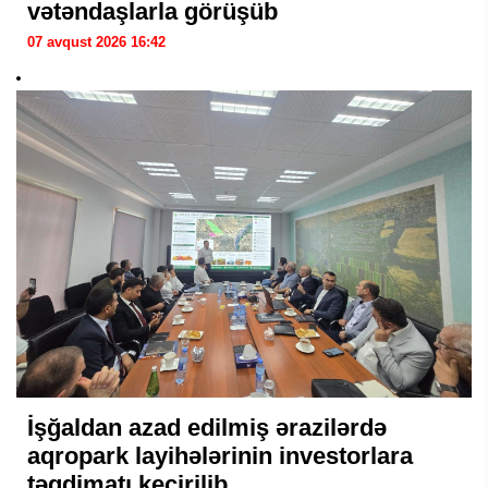
vətəndaşlarla görüşüb
07 avqust 2026 16:42
İşğaldan azad edilmiş ərazilərdə
aqropark layihələrinin investorlara
təqdimatı keçirilib