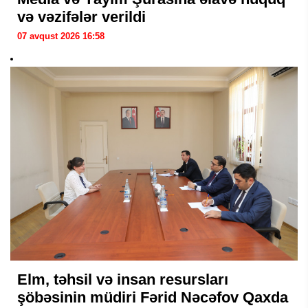
və vəzifələr verildi
07 avqust 2026 16:58
Elm, təhsil və insan resursları
şöbəsinin müdiri Fərid Nəcəfov Qaxda