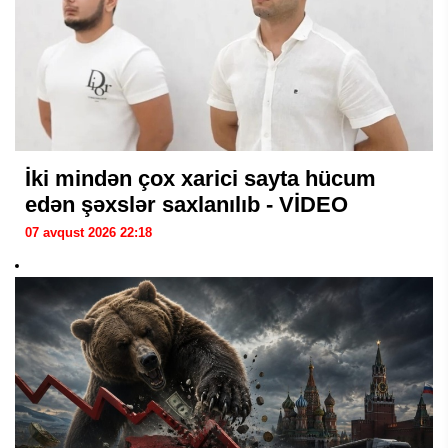
İki mindən çox xarici sayta hücum
edən şəxslər saxlanılıb - VİDEO
07 avqust 2026 22:18