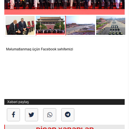
Məlumatlanmaq üçün Facebook səhifəmizi
Xəbəri paylaş