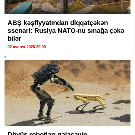
ABŞ kəşfiyyatından diqqətçəkən
ssenari: Rusiya NATO-nu sınağa çəkə
bilər
07 avqust 2026 20:00
Döyüş robotları gələcəyin