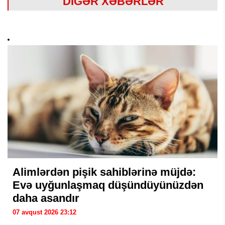
DİGƏR XƏBƏRLƏR
Alimlərdən pişik sahiblərinə müjdə:
Evə uyğunlaşmaq düşündüyünüzdən
daha asandır
07 avqust 2026 23:12