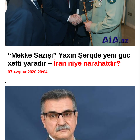
“Məkkə Sazişi” Yaxın Şərqdə yeni güc
xətti yaradır –
İran niyə narahatdır?
07 avqust 2026 20:04