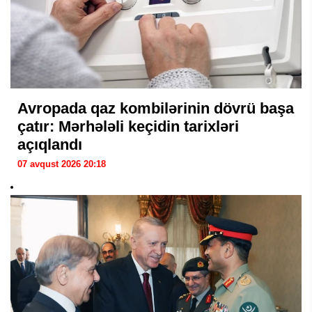
Avropada qaz kombilərinin dövrü başa
çatır: Mərhələli keçidin tarixləri
açıqlandı
07 avqust 2026 20:18