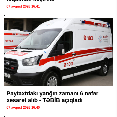
07 avqust 2026 16:41
Paytaxtdakı yanğın zamanı 6 nəfər
xəsarət alıb - TƏBİB açıqladı
07 avqust 2026 16:40