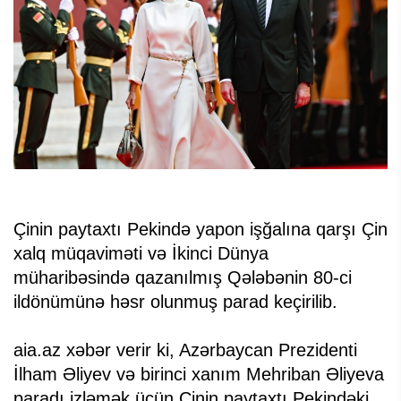
Çinin paytaxtı Pekində yapon işğalına qarşı Çin
xalq müqaviməti və İkinci Dünya
müharibəsində qazanılmış Qələbənin 80-ci
ildönümünə həsr olunmuş parad keçirilib.
aia.az xəbər verir ki, Azərbaycan Prezidenti
İlham Əliyev və birinci xanım Mehriban Əliyeva
paradı izləmək üçün Çinin paytaxtı Pekindəki