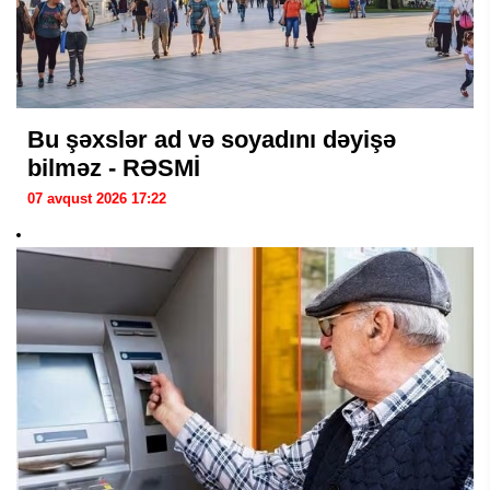
Bu şəxslər ad və soyadını dəyişə
bilməz - RƏSMİ
07 avqust 2026 17:22