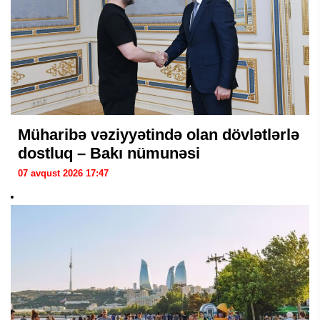
Müharibə vəziyyətində olan dövlətlərlə
dostluq – Bakı nümunəsi
07 avqust 2026 17:47