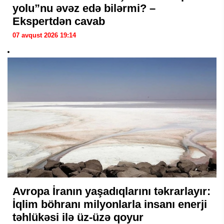
yolu”nu əvəz edə bilərmi? –
Ekspertdən cavab
07 avqust 2026 19:14
Avropa İranın yaşadıqlarını təkrarlayır:
İqlim böhranı milyonlarla insanı enerji
təhlükəsi ilə üz-üzə qoyur