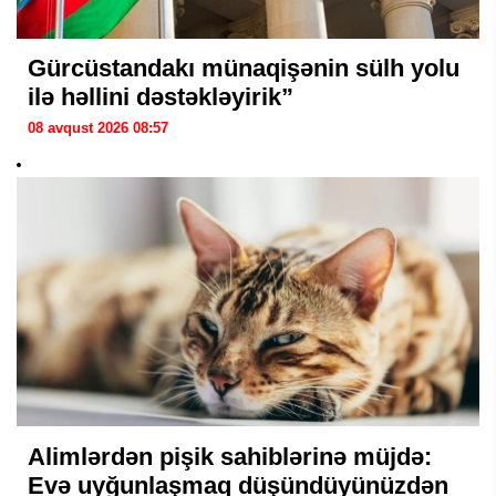
Gürcüstandakı münaqişənin sülh yolu
ilə həllini dəstəkləyirik”
08 avqust 2026 08:57
Alimlərdən pişik sahiblərinə müjdə:
Evə uyğunlaşmaq düşündüyünüzdən