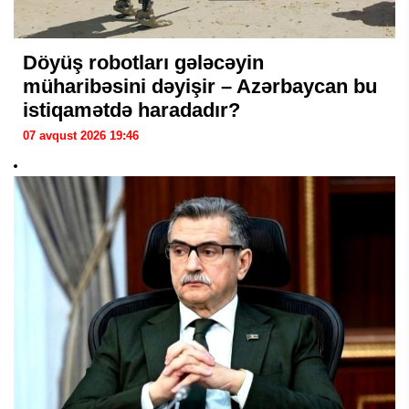
Döyüş robotları gələcəyin
müharibəsini dəyişir – Azərbaycan bu
istiqamətdə haradadır?
07 avqust 2026 19:46