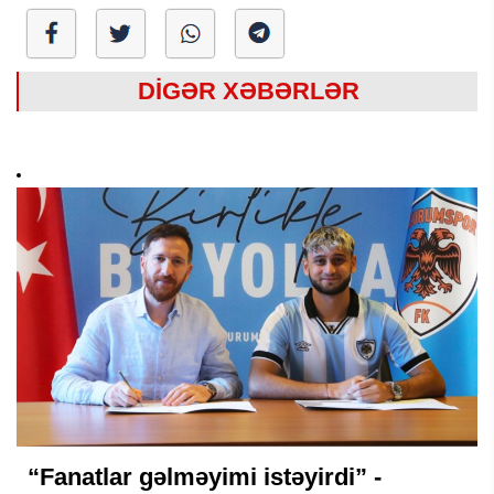
DİGƏR XƏBƏRLƏR
“Fanatlar gəlməyimi istəyirdi” -