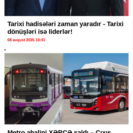
Tarixi hadisələri zaman yaradır - Tarixi
dönüşləri isə liderlər!
08 avqust 2026 10:41
Metro əhalini XƏRCƏ saldı – Çıxış