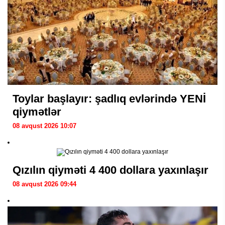
Toylar başlayır: şadlıq evlərində YENİ
qiymətlər
08 avqust 2026 10:07
Qızılın qiyməti 4 400 dollara yaxınlaşır
08 avqust 2026 09:44