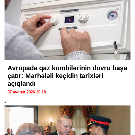
Avropada qaz kombilərinin dövrü başa
çatır: Mərhələli keçidin tarixləri
açıqlandı
07 avqust 2026 20:18