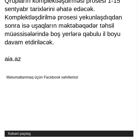
Qrupların komplektləşdirməsi prosesi 1-15
sentyabr tarixlərini əhatə edəcək.
Komplektləşdirilmə prosesi yekunlaşdıqdan
sonra isə uşaqların məktəbəqədər təhsil
müəssisələrində boş yerlərə qəbulu il boyu
davam etdiriləcək.
aia.az
Məlumatlanmaq üçün Facebook səhifəmizi
Xəbəri paylaş