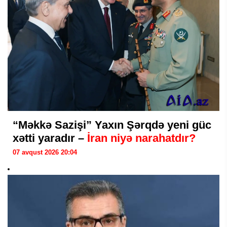
“Məkkə Sazişi” Yaxın Şərqdə yeni güc
xətti yaradır –
İran niyə narahatdır?
07 avqust 2026 20:04