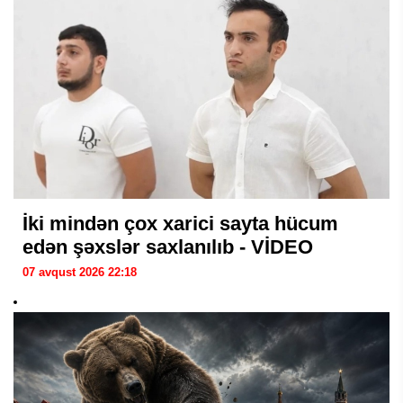
İki mindən çox xarici sayta hücum
edən şəxslər saxlanılıb - VİDEO
07 avqust 2026 22:18