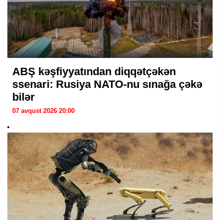
ABŞ kəşfiyyatından diqqətçəkən
ssenari: Rusiya NATO-nu sınağa çəkə
bilər
07 avqust 2026 20:00