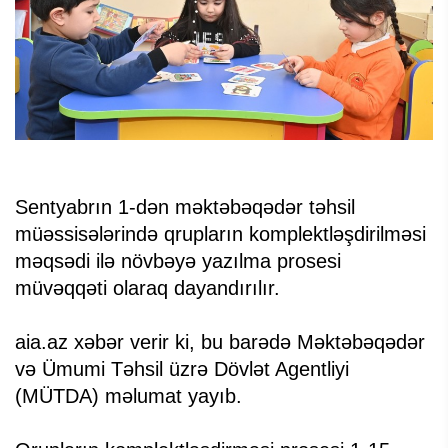
Sentyabrın 1-dən məktəbəqədər təhsil
müəssisələrində qrupların komplektləşdirilməsi
məqsədi ilə növbəyə yazılma prosesi
müvəqqəti olaraq dayandırılır.
aia.az xəbər verir ki, bu barədə Məktəbəqədər
və Ümumi Təhsil üzrə Dövlət Agentliyi
(MÜTDA) məlumat yayıb.