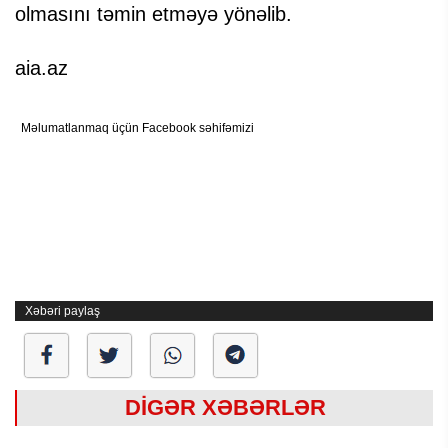
olmasını təmin etməyə yönəlib.
aia.az
Məlumatlanmaq üçün Facebook səhifəmizi
Xəbəri paylaş
DİGƏR XƏBƏRLƏR