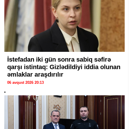
İstefadan iki gün sonra sabiq səfirə
qarşı istintaq: Gizlədildiyi iddia olunan
əmlaklar araşdırılır
06 avqust 2026 20:13