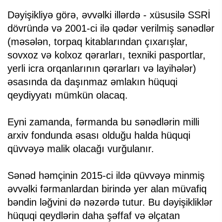
Dəyişikliyə görə, əvvəlki illərdə - xüsusilə SSRİ
dövründə və 2001-ci ilə qədər verilmiş sənədlər
(məsələn, torpaq kitablarından çıxarışlar,
sovxoz və kolxoz qərarları, texniki pasportlar,
yerli icra orqanlarının qərarları və layihələr)
əsasında da daşınmaz əmlakın hüquqi
qeydiyyatı mümkün olacaq.
Eyni zamanda, fərmanda bu sənədlərin milli
arxiv fondunda əsası olduğu halda hüquqi
qüvvəyə malik olacağı vurğulanır.
Sənəd həmçinin 2015-ci ildə qüvvəyə minmiş
əvvəlki fərmanlardan birində yer alan müvafiq
bəndin ləğvini də nəzərdə tutur. Bu dəyişikliklər
hüquqi qeydlərin daha şəffaf və əlçatan