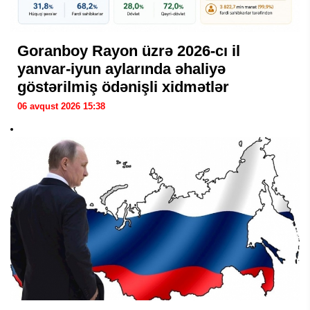
Goranboy Rayon üzrə 2026-cı il
yanvar-iyun aylarında əhaliyə
göstərilmiş ödənişli xidmətlər
06 avqust 2026 15:38