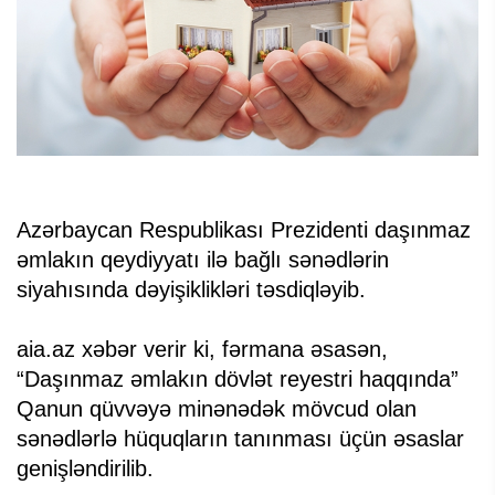
Azərbaycan Respublikası Prezidenti daşınmaz
əmlakın qeydiyyatı ilə bağlı sənədlərin
siyahısında dəyişiklikləri təsdiqləyib.
aia.az xəbər verir ki, fərmana əsasən,
“Daşınmaz əmlakın dövlət reyestri haqqında”
Qanun qüvvəyə minənədək mövcud olan
sənədlərlə hüquqların tanınması üçün əsaslar
genişləndirilib.