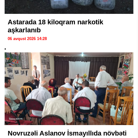
Astarada 18 kiloqram narkotik
aşkarlanıb
06 avqust 2026 14:28
Novruzəli Aslanov İsmayıllıda növbəti