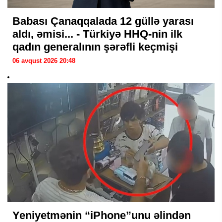
Babası Çanaqqalada 12 güllə yarası
aldı, əmisi... - Türkiyə HHQ-nin ilk
qadın generalının şərəfli keçmişi
06 avqust 2026 20:48
Yeniyetmənin “iPhone”unu əlindən