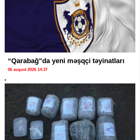
“Qarabağ”da yeni məşqçi təyinatları
06 avqust 2026 14:37