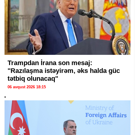
Trampdan İrana son mesaj:
"Razılaşma istəyirəm, əks halda güc
tətbiq olunacaq"
06 avqust 2026 18:15