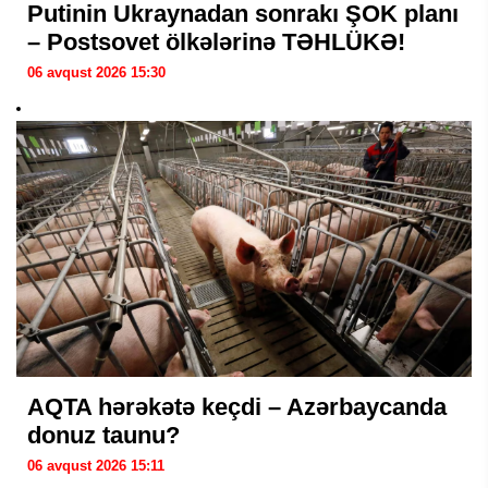
Putinin Ukraynadan sonrakı ŞOK planı
– Postsovet ölkələrinə TƏHLÜKƏ!
06 avqust 2026 15:30
AQTA hərəkətə keçdi – Azərbaycanda
donuz taunu?
06 avqust 2026 15:11