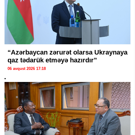
“Azərbaycan zərurət olarsa Ukraynaya
qaz tədarük etməyə hazırdır”
06 avqust 2026 17:18