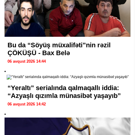
Bu da “Söyüş müxalifəti”nin rəzil
ÇÖKÜŞÜ - Bax Belə
06 avqust 2026 14:44
“Yeraltı” serialında qalmaqallı iddia:
“Azyaşlı qızımla münasibət yaşayıb”
06 avqust 2026 14:42