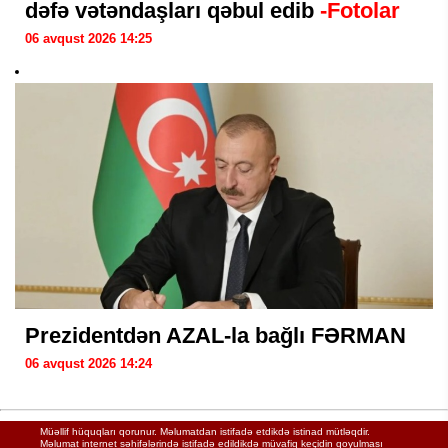
dəfə vətəndaşları qəbul edib
-Fotolar
06 avqust 2026 14:25
Prezidentdən AZAL-la bağlı FƏRMAN
06 avqust 2026 14:24
Müəllif hüquqları qorunur. Məlumatdan istifadə etdikdə istinad mütləqdir.
Məlumat internet səhifələrində istifadə edildikdə müvafiq keçidin qoyulması