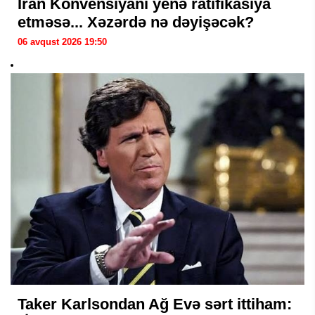
İran Konvensiyanı yenə ratifikasiya
etməsə... Xəzərdə nə dəyişəcək?
06 avqust 2026 19:50
Taker Karlsondan Ağ Evə sərt ittiham: