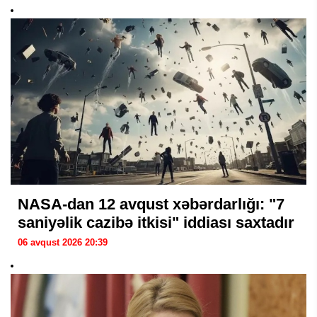
NASA-dan 12 avqust xəbərdarlığı: "7
saniyəlik cazibə itkisi" iddiası saxtadır
06 avqust 2026 20:39