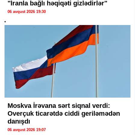
"İranla bağlı həqiqəti gizlədirlər"
06 avqust 2026 19:30
Moskva İrəvana sərt siqnal verdi:
Overçuk ticarətdə ciddi geriləmədən
danışdı
06 avqust 2026 19:07