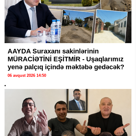
AAYDA Suraxanı sakinlərinin
MÜRACİƏTİNİ EŞİTMİR - Uşaqlarımız
yenə palçıq içində məktəbə gedəcək?
06 avqust 2026 14:50