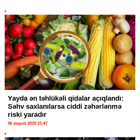
Yayda ən təhlükəli qidalar açıqlandı:
Səhv saxlanılarsa ciddi zəhərlənmə
riski yaradır
06 avqust 2026 21:47