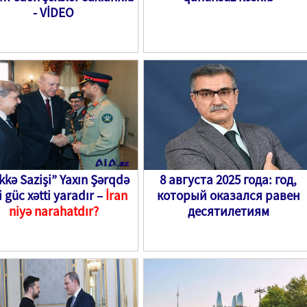
- VİDEO
kə Sazişi” Yaxın Şərqdə
8 августа 2025 года: год,
i güc xətti yaradır –
İran
который оказался равен
niyə narahatdır?
десятилетиям