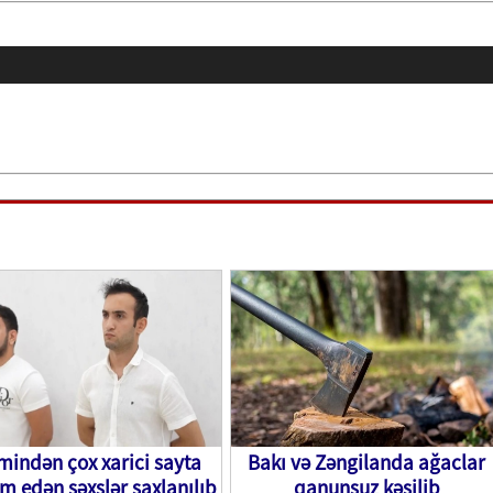
 mindən çox xarici sayta
Bakı və Zəngilanda ağaclar
m edən şəxslər saxlanılıb
qanunsuz kəsilib