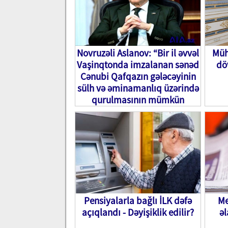
Novruzəli Aslanov: “Bir il əvvəl
Müh
Vaşinqtonda imzalanan sənəd
dö
Cənubi Qafqazın gələcəyinin
sülh və əminamanlıq üzərində
qurulmasının mümkün
olduğunu nümayiş etdirir”
Pensiyalarla bağlı İLK dəfə
Me
açıqlandı - Dəyişiklik edilir?
əl