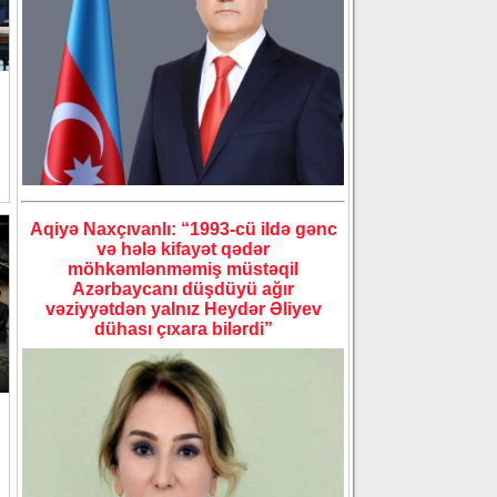
Aqiyə Naxçıvanlı: “1993-cü ildə gənc
və hələ kifayət qədər
möhkəmlənməmiş müstəqil
Azərbaycanı düşdüyü ağır
vəziyyətdən yalnız Heydər Əliyev
dühası çıxara bilərdi”