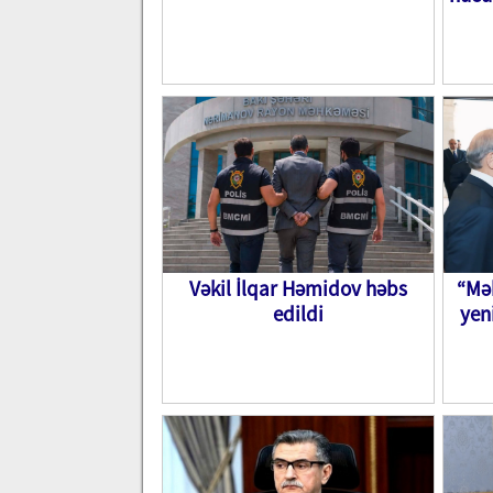
Vəkil İlqar Həmidov həbs
“Mək
edildi
yen