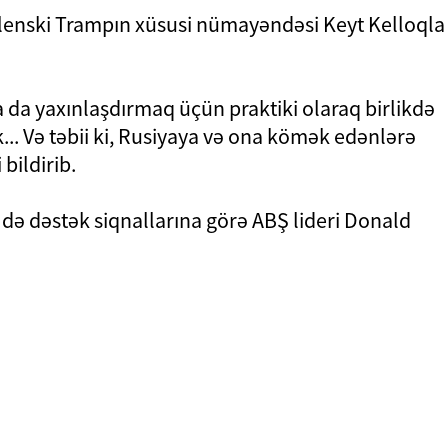
Zelenski Trampın xüsusi nümayəndəsi Keyt Kelloqla
 da yaxınlaşdırmaq üçün praktiki olaraq birlikdə
... Və təbii ki, Rusiyaya və ona kömək edənlərə
 bildirib.
 də dəstək siqnallarına görə ABŞ lideri Donald