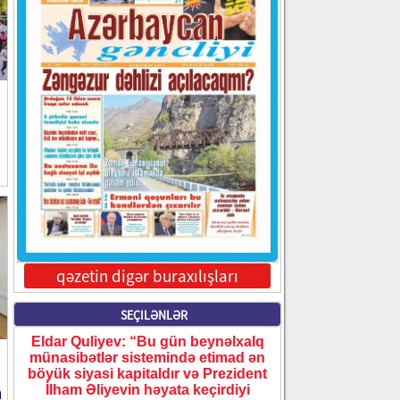
qəzetin digər buraxılışları
SEÇILƏNLƏR
Eldar Quliyev: “Bu gün beynəlxalq
ı
münasibətlər sistemində etimad ən
böyük siyasi kapitaldır və Prezident
a
İlham Əliyevin həyata keçirdiyi