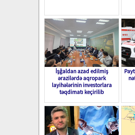
İşğaldan azad edilmiş
Payt
ərazilərdə aqropark
nə
layihələrinin investorlara
təqdimatı keçirilib