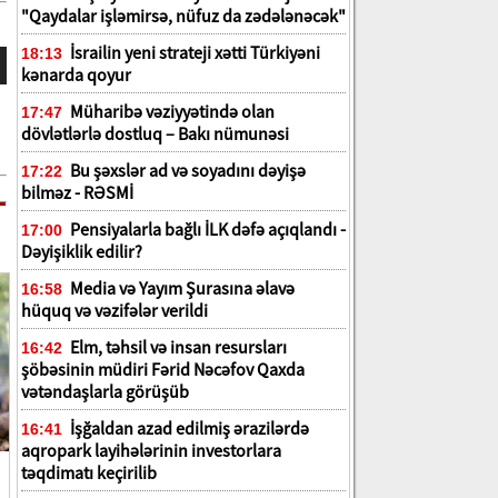
"Qaydalar işləmirsə, nüfuz da zədələnəcək"
İsrailin yeni strateji xətti Türkiyəni
18:13
kənarda qoyur
Müharibə vəziyyətində olan
17:47
dövlətlərlə dostluq – Bakı nümunəsi
Bu şəxslər ad və soyadını dəyişə
17:22
bilməz - RƏSMİ
Pensiyalarla bağlı İLK dəfə açıqlandı -
17:00
Dəyişiklik edilir?
Media və Yayım Şurasına əlavə
16:58
hüquq və vəzifələr verildi
Elm, təhsil və insan resursları
16:42
şöbəsinin müdiri Fərid Nəcəfov Qaxda
vətəndaşlarla görüşüb
İşğaldan azad edilmiş ərazilərdə
16:41
aqropark layihələrinin investorlara
təqdimatı keçirilib