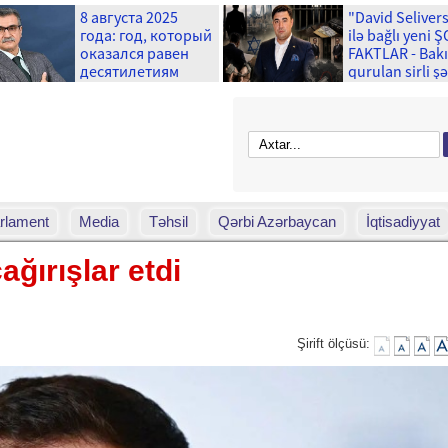
8 августа 2025
"David Seliver
года: год, который
ilə bağlı yeni 
оказался равен
FAKTLAR - Bak
десятилетиям
qurulan sirli ş
və ...
rlament
Media
Təhsil
Qərbi Azərbaycan
İqtisadiyyat
ğırışlar etdi
Şirift ölçüsü: