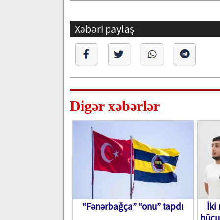
Xəbəri paylaş
Digər xəbərlər
“Fənərbağça” “onu” tapdı
İki
hücu