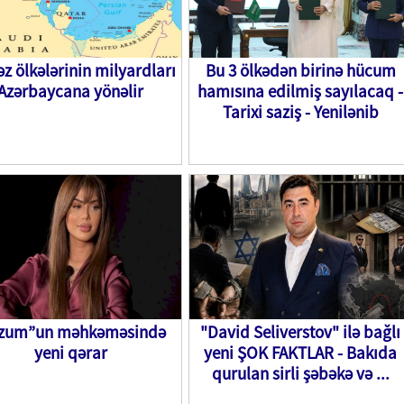
əz ölkələrinin milyardları
Bu 3 ölkədən birinə hücum
Azərbaycana yönəlir
hamısına edilmiş sayılacaq -
Tarixi saziş - Yenilənib
rzum”un məhkəməsində
"David Seliverstov" ilə bağlı
yeni qərar
yeni ŞOK FAKTLAR - Bakıda
qurulan sirli şəbəkə və ...