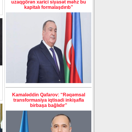
uzaqgörən xarici siyasət məhz bu
kapitalı formalaşdırıb”
Kamaləddin Qafarov: “Rəqəmsal
transformasiya iqtisadi inkişafla
birbaşa bağlıdır”