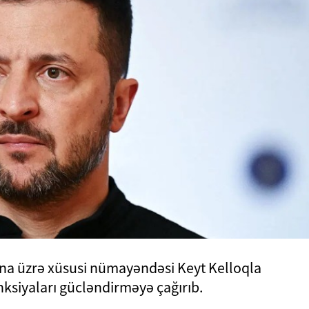
na üzrə xüsusi nümayəndəsi Keyt Kelloqla
ksiyaları gücləndirməyə çağırıb.