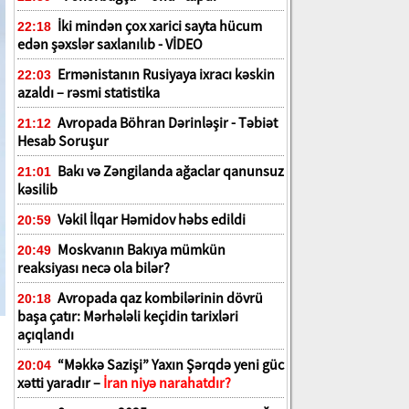
İki mindən çox xarici sayta hücum
22:18
edən şəxslər saxlanılıb - VİDEO
Ermənistanın Rusiyaya ixracı kəskin
22:03
azaldı – rəsmi statistika
Avropada Böhran Dərinləşir - Təbiət
21:12
Hesab Soruşur
Bakı və Zəngilanda ağaclar qanunsuz
21:01
kəsilib
Vəkil İlqar Həmidov həbs edildi
20:59
Moskvanın Bakıya mümkün
20:49
reaksiyası necə ola bilər?
Avropada qaz kombilərinin dövrü
20:18
başa çatır: Mərhələli keçidin tarixləri
açıqlandı
“Məkkə Sazişi” Yaxın Şərqdə yeni güc
20:04
xətti yaradır –
İran niyə narahatdır?