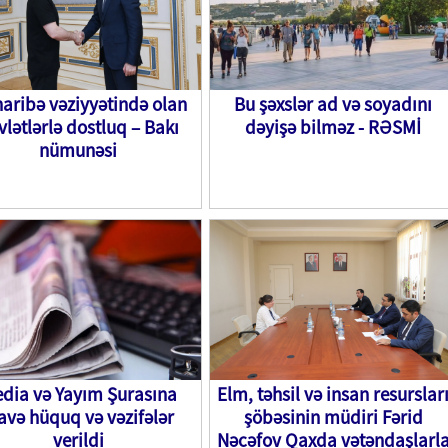
aribə vəziyyətində olan
Bu şəxslər ad və soyadını
vlətlərlə dostluq – Bakı
dəyişə bilməz - RƏSMİ
nümunəsi
dia və Yayım Şurasına
Elm, təhsil və insan resurslar
avə hüquq və vəzifələr
şöbəsinin müdiri Fərid
verildi
Nəcəfov Qaxda vətəndaşlarl