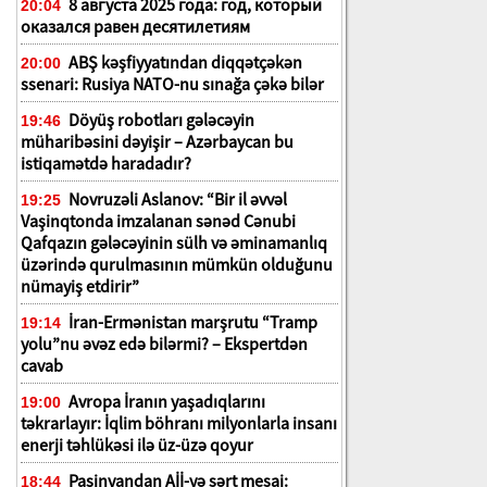
8 августа 2025 года: год, который
20:04
оказался равен десятилетиям
ABŞ kəşfiyyatından diqqətçəkən
20:00
ssenari: Rusiya NATO-nu sınağa çəkə bilər
Döyüş robotları gələcəyin
19:46
müharibəsini dəyişir – Azərbaycan bu
istiqamətdə haradadır?
Novruzəli Aslanov: “Bir il əvvəl
19:25
Vaşinqtonda imzalanan sənəd Cənubi
Qafqazın gələcəyinin sülh və əminamanlıq
üzərində qurulmasının mümkün olduğunu
nümayiş etdirir”
İran-Ermənistan marşrutu “Tramp
19:14
yolu”nu əvəz edə bilərmi? – Ekspertdən
cavab
Avropa İranın yaşadıqlarını
19:00
təkrarlayır: İqlim böhranı milyonlarla insanı
enerji təhlükəsi ilə üz-üzə qoyur
Paşinyandan Aİİ-yə sərt mesaj:
18:44