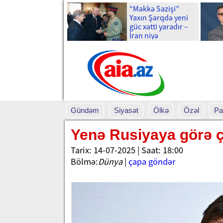
“Məkkə Sazişi”
Yaxın Şərqdə yeni
güc xətti yaradır –
İran niyə
narahatdır?
Gündəm
Siyasət
Ölkə
Özəl
Pa
Yenə Rusiyaya görə ça
Tarix: 14-07-2025 | Saat: 18:00
Bölmə:
Dünya
|
çapa göndər