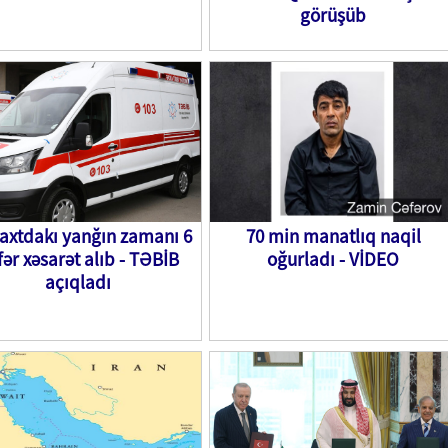
görüşüb
axtdakı yanğın zamanı 6
70 min manatlıq naqil
fər xəsarət alıb - TƏBİB
oğurladı - VİDEO
açıqladı