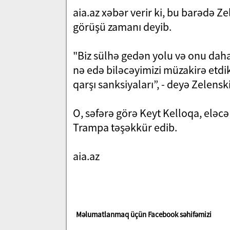
aia.az xəbər verir ki, bu barədə 
görüşü zamanı deyib.
"Biz sülhə gedən yolu və onu daha
nə edə biləcəyimizi müzakirə etdik
qarşı sanksiyaları”, - deyə Zelenski
O, səfərə görə Keyt Kelloqa, eləcə
Trampa təşəkkür edib.
aia.az
Məlumatlanmaq üçün Facebook səhifəmizi