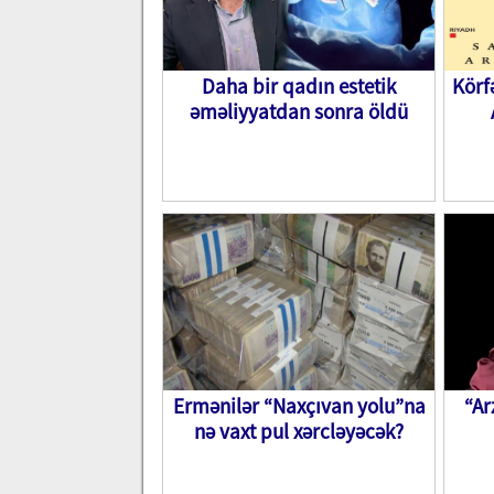
Daha bir qadın estetik
Körf
əməliyyatdan sonra öldü
Ermənilər “Naxçıvan yolu”na
“A
nə vaxt pul xərcləyəcək?