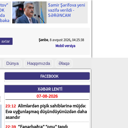
stov"
Samir Şərifova yeni
ŞOK
vəzifə verildi -
ıda
SƏRƏNCAM
əbəkə
Şənbə
, 8 avqust 2026
,
04:25:40
Mobil versiya
Dünya
Haqqımızda
Əlaqə
FACEBOOK
XƏBƏR LENTİ
07-08-2026
Alimlərdən pişik sahiblərinə müjdə:
23:12
Evə uyğunlaşmaq düşündüyünüzdən daha
asandır
“Fənərbağça” “onu” tapdı
22:39